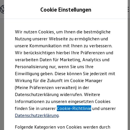
Modelle & Konfigurator
Cookie Einstellungen
Nutzfahrzeuge
Nutzfahrzeugkategorien entdecken
Modelle konfigurieren
Konfiguration laden
Zum
Zum
Modelle vergleichen
Wir nutzen Cookies, um Ihnen die bestmögliche
Hauptinhalt
Footer
Vorgängermodelle und Oldtimer
springen
springen
Nutzung unserer Webseite zu ermöglichen und
Vorgängermodelle
Oldtimer
unsere Kommunikation mit Ihnen zu verbessern.
Feser-Biemann
Bulli Historie
Wir berücksichtigen hierbei Ihre Präferenzen und
Branchenlösungen & Gewerbekunden
verarbeiten Daten für Marketing, Analytics und
Umbaulösungen und Hersteller finden
Baiersdorf GmbH |
Auf- und Umbauten entdecken & konfigurieren
Personalisierung nur, wenn Sie uns Ihre
Groß- und Sonderkunden
Einwilligung geben. Diese können Sie jederzeit mit
Impressum &
Großkunden
Wirkung für die Zukunft im Cookie Manager
Kommunen & Behörden
Journalisten
(Meine Präferenzen verwalten) in der
Rechtliches
Sportvereine
Datenschutzerklärung widerrufen. Weitere
Branchenlösungen
Informationen zu unseren eingesetzten Cookies
Bau & Handwerk
Gewerbliche Personenbeförderung
Hier finden Sie Informationen über die
finden Sie in unserer
Cookie-Richtlinie
und unserer
Service & mobile Werkstätten
Datenschutzerklärung
.
Feser-Biemann Baiersdorf GmbH als
Kurier, Logistik & Handel
Kühlfahrzeuge
verantwortliche Anbieterin von Inhalten
Folgende Kategorien von Cookies werden durch
Feuerwehr