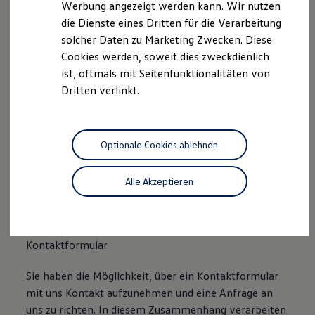
uns im Zusammenhang mit Ihrem Besuch unserer
Werbung angezeigt werden kann. Wir nutzen
Autonomes Fahren
Webseite.
die Dienste eines Dritten für die Verarbeitung
Mehr zum ID. Buzz
Online Beratung
solcher Daten zu Marketing Zwecken. Diese
California Welt
B.
Cookies werden, soweit dies zweckdienlich
California Club
ist, oftmals mit Seitenfunktionalitäten von
California Magazin & Ratgeber
Verarbeitung Ihrer personenbezogenen Daten
Vanlife
Dritten verlinkt.
Ratgeber
Routen & Reisen
Unsere Webseite bietet Ihnen verschiedene
California Reisen & Erlebnisse
Angebote, die wir Ihnen in Bezug auf dabei durch uns
California App
Optionale Cookies ablehnen
verarbeitete personenbezogene Daten im Folgenden
California Lifestyle & Zubehör
Übernachten im California
näher erläutern möchten. Bei der Datenverarbeitung
Marke
im Zusammenhang mit unserer Webseite unterstützt
Alle Akzeptieren
Unternehmen
uns die Volkswagen Deutschland GmbH und Co. KG als
Karriere
Karriere im Unternehmen
Auftragsverarbeiterin.
Karriere im Autohaus
Nachhaltigkeit
Kontaktformular
Kunden
Gesellschaft
Sie haben die Möglichkeit, über ein Kontaktformular
Natur
Events
mit uns Kontakt aufzunehmen und eine Anfrage an
Rückblick VW Bus Festival 2023
uns zu richten. In diesem Zusammenhang verarbeiten
75 Jahre Bulli Jubiläum