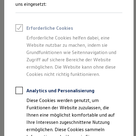
Rettungsdienste
uns eingesetzt:
ONE Business ID Vorteile
Fahrzeugsuche & Marktplatz
Fahrzeugsuche
Fahrzeuge online kaufen
Impressum
Erforderliche Cookies
Digitaler Marktplatz
Kauf & Finanzierung
Erforderliche Cookies helfen dabei, eine
Datenschutzerklärung
Online-Fahrzeugbewertung
Website nutzbar zu machen, indem sie
Aktionen & Angebote
E-Auto-Förderung
Grundfunktionen wie Seitennavigation und
Für Privatkunden
Zugriff auf sichere Bereiche der Website
Impressum
Für Gewerbekunden
ermöglichen. Die Website kann ohne diese
Profi Paket
TopDeal
Cookies nicht richtig funktionieren.
Eskildsen GmbH & Co. KG
Gebrauchtwagen
ProfiPartner für Gebrauchtwagen
Potthofstraße 7
Zertifizierte Gebrauchtwagen
Analytics und Personalisierung
25524 Itzehoe
Finanzierung
Diese Cookies werden genutzt, um
Für Privatkunden
Telefon: 04821 / 40 00-0
Für Gewerbekunden
Funktionen der Website zuzulassen, die
Leasing
Fax: 04821 / 40 00-20
Ihnen eine möglichst komfortable und auf
Für Privatkunden
E-Mail:
info@eskildsen.sh
Ihre Interessen zugeschnittene Nutzung
Für Gewerbekunden
Versicherungen & Garantien
ermöglichen. Diese Cookies sammeln
Garantien
Geschäftsführung: Nina Eskildsen, Ilka Eskildsen-