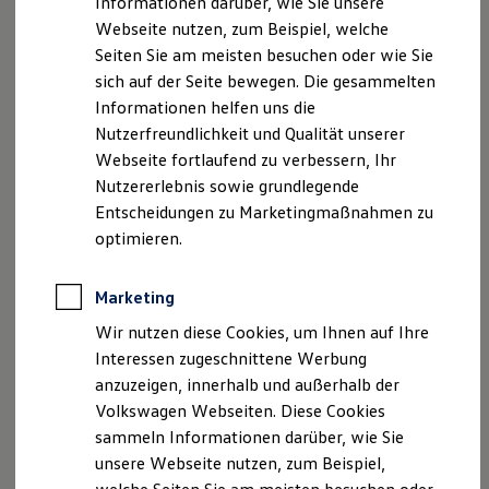
Informationen darüber, wie Sie unsere
Kfz-Versicherung für Nutzfahrzeuge
Strohbecke, Lena Marie Dühring USt.-ID: DE
Webseite nutzen, zum Beispiel, welche
Restschuldversicherung
134771825
Wartungsverträge
Seiten Sie am meisten besuchen oder wie Sie
Besitzer & Service
Handelsregister: Amtsgericht Pinneberg, HRB 1699 IZ
sich auf der Seite bewegen. Die gesammelten
Reparatur & Service
Informationen helfen uns die
Sommer-Special
Hinweis gemäß § 36
Reparatur, Pflege & Inspektion
Nutzerfreundlichkeit und Qualität unserer
Verbraucherstreitbeilegungsgesetz (VSBG) DEr
Servicetermin anfragen
Webseite fortlaufend zu verbessern, Ihr
Service-Vorteile bei Volkswagen Nutzfahrzeuge
Verkäufer/Auftragnehmer wird nicht an einem
Nutzererlebnis sowie grundlegende
ServicePlus
Streitbeilegungsverfahren vor einer
Economy Service
Entscheidungen zu Marketingmaßnahmen zu
Verbraucherschlichtungsstelle im Sinne des VSBG
Räder & Reifen Service
optimieren.
Ersatzfahrzeuge
teilnehmen und ist hierzu auch nicht verpflichtet.
Notdienst und Pannenhilfe
Software, Konnektivität & Apps
Marketing
Versicherungsvermittlerregister: D-BNLX-ZAZPV-49
California App
Versicherungsvermittlerregister
VW Connect für Ihren ID. Buzz
Wir nutzen diese Cookies, um Ihnen auf Ihre
VW Connect für Ihren Transporter/Caravelle
Versicherungsvertreter mit Erlaubnisbefreiung,
Interessen zugeschnittene Werbung
VW Connect für Ihren Amarok
Bundesrepublik Deutschland
anzuzeigen, innerhalb und außerhalb der
VW Connect für andere Modelle
Erlaubnisbefreiung nach § 34d Abs. 3 GewO
Connect Pro
Volkswagen Webseiten. Diese Cookies
Fleet Interface Data
Aufsichtsbehörde: IHK Kiel
sammeln Informationen darüber, wie Sie
Multistop Pathfinder
Bergstr. 2
unsere Webseite nutzen, zum Beispiel,
Übersicht Software Updates
24103 Kiel
Hilfreiches für Besitzer