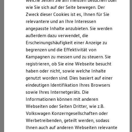
welche Seiten Sie am meisten besuchen oder
Digitales Bordbuch
(
www.vermittlerregister.info
): D-BNLX-ZAZPV-49
wie Sie sich auf der Seite bewegen. Der
Fahrerassistenz- und Sicherheitssysteme
Zweck dieser Cookies ist es, Ihnen für Sie
Kontrollleuchten
17.02.2011
Kurzfahrprofile und Ölverdünnung
relevantere und an Ihre Interessen
Batterieverordnung
angepasste Inhalte anzubieten. Sie werden
XTL-Dieselkraftstoff
Mitglied der Industrie- und Handelskammer Kiel
außerdem dazu verwendet, die
Ersatzteile und Betriebsflüssigkeiten
Bergstr. 2
Original Zubehör und Lifestyle Produkte
Erscheinungshäufigkeit einer Anzeige zu
24103 Kiel
myVolkswagen
begrenzen und die Effektivität von
myVolkswagen Business
Kampagnen zu messen und zu steuern. Sie
Elektrisch & Autonom
Berufsrechtliche Regelungen:
Elektro - & Hybridfahrzeuge
registrieren, ob Sie eine Webseite besucht
§34 d Gewerbeordnung (ggf. § 34 e
Unser Ansatz
haben oder nicht, sowie welche Inhalte
Gewerbeordnung)
Klimafreundlicher Strom
genutzt worden sind. Dies basiert auf einer
Reichweite & Ladelösungen
Reichweitensimulator
eindeutigen Identifikation Ihres Browsers
§§ 59 - 68 VVG
Ladezeitensimulator
sowie Ihres Internetgeräts. Die
Ladelösungen für Privatkunden
VersVermV
Informationen können mit anderen
Ladelösungen für Gewerbekunden
Wallbox und Ladekabel
Die berufsrechtlichen Regelungen können über
Webseiten oder Seiten Dritter, wie z.B.
Bidirektionales Laden
www.gesetze-im-internet.de
eingesehen werden.
Volkswagen Konzerngesellschaften oder
Förderung & Kosten der Elektrofahrzeuge
Werbetreibenden, geteilt werden, sodass
Fördermöglichkeiten für Privatkunden
Auskunftsrecht
Fördermöglichkeiten für Gewerbekunden
Ihnen auch auf anderen Webseiten relevante
Kostensimulator