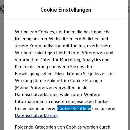
Modelle & Konfigurator
Cookie Einstellungen
Nutzfahrzeuge
Nutzfahrzeugkategorien entdecken
Modelle konfigurieren
Konfiguration laden
Zum
Zum
Modelle vergleichen
Wir nutzen Cookies, um Ihnen die bestmögliche
Hauptinhalt
Footer
Vorgängermodelle und Oldtimer
springen
springen
Nutzung unserer Webseite zu ermöglichen und
Vorgängermodelle
Oldtimer
unsere Kommunikation mit Ihnen zu verbessern.
Eskildsen GmbH &
Bulli Historie
Wir berücksichtigen hierbei Ihre Präferenzen und
Branchenlösungen & Gewerbekunden
verarbeiten Daten für Marketing, Analytics und
Umbaulösungen und Hersteller finden
Co. KG | Impressum
Auf- und Umbauten entdecken & konfigurieren
Personalisierung nur, wenn Sie uns Ihre
Groß- und Sonderkunden
Einwilligung geben. Diese können Sie jederzeit mit
& Rechtliches
Großkunden
Wirkung für die Zukunft im Cookie Manager
Kommunen & Behörden
Journalisten
(Meine Präferenzen verwalten) in der
Sportvereine
Hier finden Sie Informationen über die
Datenschutzerklärung widerrufen. Weitere
Branchenlösungen
Informationen zu unseren eingesetzten Cookies
Bau & Handwerk
Eskildsen GmbH & Co. KG als
Gewerbliche Personenbeförderung
finden Sie in unserer
Cookie-Richtlinie
und unserer
verantwortliche Anbieterin von Inhalten
Service & mobile Werkstätten
Datenschutzerklärung
.
und Angeboten, die auf dieser Webseite
Kurier, Logistik & Handel
Kühlfahrzeuge
speziell aufgeführt sind.
Folgende Kategorien von Cookies werden durch
Feuerwehr