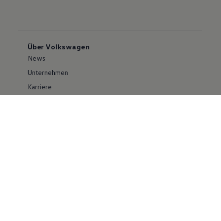
Über Volkswagen
News
Unternehmen
Karriere
Großkunden
Erklärung zur Barrierefreiheit
Konzern
Volkswagen Konzern
Investor Relations
Compliance im Konzern
Kontakt Cyber Security
Volkswagen PKW
Social Media
Facebook