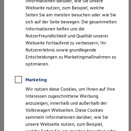
Informationen darüber, wie Sie unsere
Kfz-Versicherung für Nutzfahrzeuge
Markus Dinkel
Webseite nutzen, zum Beispiel, welche
Restschuldversicherung
Sebastian Heiny
Wartungsverträge
Seiten Sie am meisten besuchen oder wie Sie
Besitzer & Service
sich auf der Seite bewegen. Die gesammelten
Reparatur & Service
Kontakt
Informationen helfen uns die
Sommer-Special
Telefon: +49 (0) 7644 926970
Reparatur, Pflege & Inspektion
Nutzerfreundlichkeit und Qualität unserer
Telefax: +49 (0) 7644 92697299
Servicetermin anfragen
Webseite fortlaufend zu verbessern, Ihr
Service-Vorteile bei Volkswagen Nutzfahrzeuge
E-Mail:
info@dinkel-heiny.de
Nutzererlebnis sowie grundlegende
ServicePlus
Economy Service
Entscheidungen zu Marketingmaßnahmen zu
Umsatzsteuer-ID
Räder & Reifen Service
optimieren.
Umsatzsteuer-Identifikationsnummer gemäß § 27 a
Ersatzfahrzeuge
Notdienst und Pannenhilfe
Umsatzsteuergesetz:DE 329127567
Software, Konnektivität & Apps
Marketing
California App
Verbraucher­streit­beilegung/Universal­schlichtungs­
VW Connect für Ihren ID. Buzz
Wir nutzen diese Cookies, um Ihnen auf Ihre
VW Connect für Ihren Transporter/Caravelle
stelle
Interessen zugeschnittene Werbung
VW Connect für Ihren Amarok
Wir sind nicht bereit oder verpflichtet, an
anzuzeigen, innerhalb und außerhalb der
VW Connect für andere Modelle
Streitbeilegungsverfahren vor einer
Connect Pro
Volkswagen Webseiten. Diese Cookies
Fleet Interface Data
Verbraucherschlichtungsstelle teilzunehmen.
sammeln Informationen darüber, wie Sie
Multistop Pathfinder
unsere Webseite nutzen, zum Beispiel,
Übersicht Software Updates
Haftung für Inhalte
Hilfreiches für Besitzer