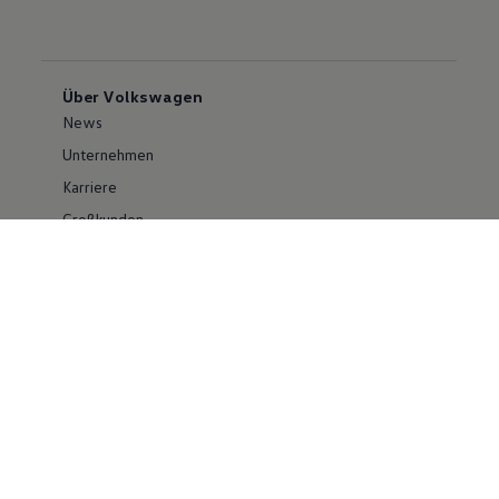
Über Volkswagen
News
Unternehmen
Karriere
Großkunden
Erklärung zur Barrierefreiheit
Konzern
Volkswagen Konzern
Investor Relations
Compliance im Konzern
Kontakt Cyber Security
Volkswagen PKW
Social Media
Facebook