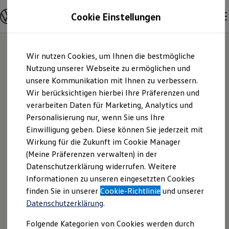
Modelle & Konfigurator
Cookie Einstellungen
Nutzfahrzeuge
Nutzfahrzeugkategorien entdecken
Modelle konfigurieren
Konfiguration laden
Zum
Zum
Modelle vergleichen
Wir nutzen Cookies, um Ihnen die bestmögliche
Hauptinhalt
Footer
Vorgängermodelle und Oldtimer
springen
springen
Nutzung unserer Webseite zu ermöglichen und
Vorgängermodelle
Oldtimer
unsere Kommunikation mit Ihnen zu verbessern.
Dinkel + Heiny
Bulli Historie
Wir berücksichtigen hierbei Ihre Präferenzen und
Branchenlösungen & Gewerbekunden
verarbeiten Daten für Marketing, Analytics und
Umbaulösungen und Hersteller finden
GmbH | Impressum
Auf- und Umbauten entdecken & konfigurieren
Personalisierung nur, wenn Sie uns Ihre
Groß- und Sonderkunden
Einwilligung geben. Diese können Sie jederzeit mit
& Rechtliches
Großkunden
Wirkung für die Zukunft im Cookie Manager
Kommunen & Behörden
Journalisten
(Meine Präferenzen verwalten) in der
Sportvereine
Hier finden Sie Informationen über die
Datenschutzerklärung widerrufen. Weitere
Branchenlösungen
Informationen zu unseren eingesetzten Cookies
Bau & Handwerk
Dinkel + Heiny GmbH als
Gewerbliche Personenbeförderung
finden Sie in unserer
Cookie-Richtlinie
und unserer
verantwortliche Anbieterin von Inhalten
Service & mobile Werkstätten
Datenschutzerklärung
.
und Angeboten, die auf dieser Webseite
Kurier, Logistik & Handel
Kühlfahrzeuge
speziell aufgeführt sind.
Folgende Kategorien von Cookies werden durch
Feuerwehr