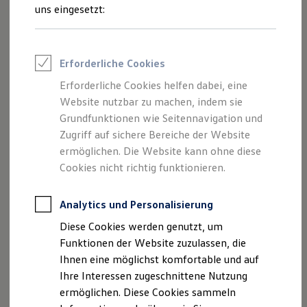
Rettungsdienste
uns eingesetzt:
ONE Business ID Vorteile
Fahrzeugsuche & Marktplatz
Fahrzeugsuche
Fahrzeuge online kaufen
Impressum
Erforderliche Cookies
Digitaler Marktplatz
Kauf & Finanzierung
Erforderliche Cookies helfen dabei, eine
Datenschutzerklärung
Online-Fahrzeugbewertung
Website nutzbar zu machen, indem sie
Aktionen & Angebote
E-Auto-Förderung
Grundfunktionen wie Seitennavigation und
Für Privatkunden
Zugriff auf sichere Bereiche der Website
Impressum
Für Gewerbekunden
ermöglichen. Die Website kann ohne diese
Profi Paket
TopDeal
Cookies nicht richtig funktionieren.
Angaben gemäß § 5 TMG
Gebrauchtwagen
ProfiPartner für Gebrauchtwagen
Dinkel + Heiny GmbH
Zertifizierte Gebrauchtwagen
Analytics und Personalisierung
Industriestr. 21
Finanzierung
Diese Cookies werden genutzt, um
79341 Kenzingen
Für Privatkunden
Für Gewerbekunden
Funktionen der Website zuzulassen, die
Leasing
Handelsregister: HRB 721629
Ihnen eine möglichst komfortable und auf
Für Privatkunden
Registergericht: Amtsgericht Freiburg im Breisgau
Ihre Interessen zugeschnittene Nutzung
Für Gewerbekunden
Versicherungen & Garantien
ermöglichen. Diese Cookies sammeln
Garantien
Vertreten durch: