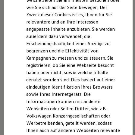
welche Seiten Sie am meisten besuchen oder
Als Diensteanbieter sind wir gemäß § 7 Abs.1 TMG
Digitales Bordbuch
wie Sie sich auf der Seite bewegen. Der
Fahrerassistenz- und Sicherheitssysteme
für eigene Inhalte auf diesen Seiten nach den
Zweck dieser Cookies ist es, Ihnen für Sie
Kontrollleuchten
allgemeinen Gesetzen verantwortlich. Nach §§ 8 bis
Kurzfahrprofile und Ölverdünnung
relevantere und an Ihre Interessen
10 TMG sind wir als Diensteanbieter jedoch nicht
Batterieverordnung
angepasste Inhalte anzubieten. Sie werden
XTL-Dieselkraftstoff
verpflichtet, übermittelte oder gespeicherte fremde
außerdem dazu verwendet, die
Ersatzteile und Betriebsflüssigkeiten
Informationen zu überwachen oder nach Umständen
Original Zubehör und Lifestyle Produkte
Erscheinungshäufigkeit einer Anzeige zu
zu forschen, die auf eine rechtswidrige Tätigkeit
myVolkswagen
begrenzen und die Effektivität von
myVolkswagen Business
hinweisen.
Kampagnen zu messen und zu steuern. Sie
Elektrisch & Autonom
Elektro - & Hybridfahrzeuge
registrieren, ob Sie eine Webseite besucht
Verpflichtungen zur Entfernung oder Sperrung der
Unser Ansatz
haben oder nicht, sowie welche Inhalte
Nutzung von Informationen nach den allgemeinen
Klimafreundlicher Strom
genutzt worden sind. Dies basiert auf einer
Reichweite & Ladelösungen
Gesetzen bleiben hiervon unberührt. Eine
Reichweitensimulator
eindeutigen Identifikation Ihres Browsers
diesbezügliche Haftung ist jedoch erst ab dem
Ladezeitensimulator
sowie Ihres Internetgeräts. Die
Zeitpunkt der Kenntnis einer konkreten
Ladelösungen für Privatkunden
Informationen können mit anderen
Ladelösungen für Gewerbekunden
Rechtsverletzung möglich. Bei Bekanntwerden von
Wallbox und Ladekabel
Webseiten oder Seiten Dritter, wie z.B.
entsprechenden Rechtsverletzungen werden wir
Bidirektionales Laden
Volkswagen Konzerngesellschaften oder
diese Inhalte umgehend entfernen.
Förderung & Kosten der Elektrofahrzeuge
Werbetreibenden, geteilt werden, sodass
Fördermöglichkeiten für Privatkunden
Fördermöglichkeiten für Gewerbekunden
Ihnen auch auf anderen Webseiten relevante
Haftung für Links
Kostensimulator