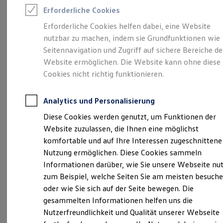
Rettungsdienste
Verantwortlich für die Inhalte auf dieser Seite ist die bhg
Erforderliche Cookies
ONE Business ID Vorteile
Autohandelsgesellschaft mbH
(
Impressum & Rechtliches
)
Fahrzeugsuche & Marktplatz
Erforderliche Cookies helfen dabei, eine Website
Fahrzeugsuche
nutzbar zu machen, indem sie Grundfunktionen wie
Fahrzeuge online kaufen
Digitaler Marktplatz
Seitennavigation und Zugriff auf sichere Bereiche de
Unsere 
Kauf & Finanzierung
Website ermöglichen. Die Website kann ohne diese
Online-Fahrzeugbewertung
Cookies nicht richtig funktionieren.
Aktionen & Angebote
E-Auto-Förderung
Ernst-Abbe-Straße 20, 72770 Reutlingen
Für Privatkunden
Analytics und Personalisierung
Für Gewerbekunden
Montag
-
Freitag
07:00
-
18:00
Uhr
Profi Paket
Diese Cookies werden genutzt, um Funktionen der
TopDeal
Samstag
08:00
-
13:00
Uhr
Website zuzulassen, die Ihnen eine möglichst
Gebrauchtwagen
ProfiPartner für Gebrauchtwagen
komfortable und auf Ihre Interessen zugeschnittene
Zertifizierte Gebrauchtwagen
vw-nutzfahrzeuge-reutlingen@bhg-mobile.de
Nutzung ermöglichen. Diese Cookies sammeln
Finanzierung
Informationen darüber, wie Sie unsere Webseite nu
Für Privatkunden
+49 7121 583100
Für Gewerbekunden
zum Beispiel, welche Seiten Sie am meisten besuch
Leasing
oder wie Sie sich auf der Seite bewegen. Die
Für Privatkunden
gesammelten Informationen helfen uns die
Für Gewerbekunden
Ansprechpartner
Versicherungen & Garantien
Nutzerfreundlichkeit und Qualität unserer Webseite
Garantien