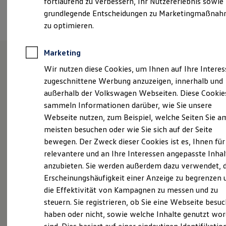
fortlaufend zu verbessern, Ihr Nutzererlebnis sowie
Kfz-Versicherung für Nutzfahrzeuge
Termin vereinbaren
grundlegende Entscheidungen zu Marketingmaßna
Restschuldversicherung
Wartungsverträge
zu optimieren.
Besitzer & Service
Reparatur & Service
Sommer-Special
Marketing
Reparatur, Pflege & Inspektion
Wir nutzen diese Cookies, um Ihnen auf Ihre Intere
Servicetermin anfragen
Willkommen bei Ihrer
Service-Vorteile bei Volkswagen Nutzfahrzeuge
zugeschnittene Werbung anzuzeigen, innerhalb und
ServicePlus
Volkswagen Nutzfahrzeuge
außerhalb der Volkswagen Webseiten. Diese Cookie
Economy Service
sammeln Informationen darüber, wie Sie unsere
Räder & Reifen Service
bhg: Ihr starker Autohändler
Ersatzfahrzeuge
Webseite nutzen, zum Beispiel, welche Seiten Sie a
in Reutlingen!
Notdienst und Pannenhilfe
meisten besuchen oder wie Sie sich auf der Seite
Software, Konnektivität & Apps
bewegen. Der Zweck dieser Cookies ist es, Ihnen für
California App
VW Connect für Ihren ID. Buzz
relevantere und an Ihre Interessen angepasste Inhal
VW Connect für Ihren Transporter/Caravelle
Die bhg Autohandelsgesellschaft mbH ist Ihr
anzubieten. Sie werden außerdem dazu verwendet, d
VW Connect für Ihren Amarok
Mobilitätspartner an zahlreichen Standorten in ganz
Erscheinungshäufigkeit einer Anzeige zu begrenzen 
VW Connect für andere Modelle
Baden-Württemberg und bietet eine vielfältige
Connect Pro
die Effektivität von Kampagnen zu messen und zu
Fleet Interface Data
Auswahl an Volkswagen Nutzfahrzeuge Neu- und
steuern. Sie registrieren, ob Sie eine Webseite besuc
Multistop Pathfinder
Gebrauchtwagen. Die Nähe zu unseren Kunden ist in
haben oder nicht, sowie welche Inhalte genutzt wo
Übersicht Software Updates
unserer täglichen Arbeit das oberste Gebot – so
Hilfreiches für Besitzer