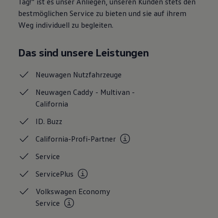
Tag!“ ist es unser Anliegen, unseren Kunden stets den
Autonomes Fahren
bestmöglichen Service zu bieten und sie auf ihrem
Mehr zum ID. Buzz
Weg individuell zu begleiten.
Online Beratung
California Welt
California Club
Das sind unsere Leistungen
California Magazin & Ratgeber
Vanlife
Ratgeber
Neuwagen
Nutzfahrzeuge
Routen & Reisen
California Reisen & Erlebnisse
Neuwagen Caddy - Multivan -
California App
California
California Lifestyle & Zubehör
Übernachten im California
Marke
ID.
Buzz
Unternehmen
California-Profi-Partner
Karriere
Karriere im Unternehmen
Service
Karriere im Autohaus
Nachhaltigkeit
ServicePlus
Kunden
Gesellschaft
Volkswagen Economy
Natur
Events
Service
Rückblick VW Bus Festival 2023
75 Jahre Bulli Jubiläum