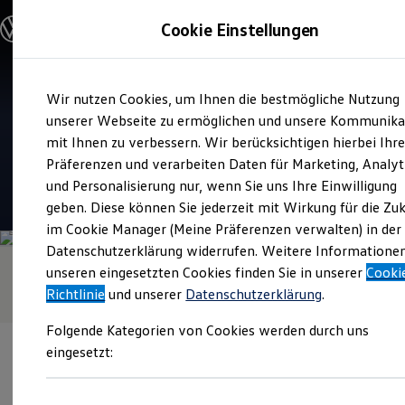
Modelle & Konfigurator
Cookie Einstellungen
Nutzfahrzeuge
Nutzfahrzeugkategorien entdecken
Modelle konfigurieren
Konfiguration laden
Zum
Zum
Modelle vergleichen
Verkauf und Service
Wir nutzen Cookies, um Ihnen die bestmögliche Nutzung
Hauptinhalt
Footer
Vorgängermodelle und Oldtimer
bhg Autohandelsgesellschaft
springen
springen
unserer Webseite zu ermöglichen und unsere Kommunika
Vorgängermodelle
Oldtimer
mit Ihnen zu verbessern. Wir berücksichtigen hierbei Ihr
mbh Reutlingen
Bulli Historie
Präferenzen und verarbeiten Daten für Marketing, Analyt
Branchenlösungen & Gewerbekunden
und Personalisierung nur, wenn Sie uns Ihre Einwilligung
Umbaulösungen und Hersteller finden
4.3
|
145 Bewertungen
Auf- und Umbauten entdecken & konfigurieren
geben. Diese können Sie jederzeit mit Wirkung für die Zu
Groß- und Sonderkunden
im Cookie Manager (Meine Präferenzen verwalten) in der
Großkunden
Datenschutzerklärung widerrufen. Weitere Informatione
Kommunen & Behörden
Journalisten
unseren eingesetzten Cookies finden Sie in unserer
Cooki
Sportvereine
Richtlinie
und unserer
Datenschutzerklärung
.
Branchenlösungen
Bau & Handwerk
Folgende Kategorien von Cookies werden durch uns
Gewerbliche Personenbeförderung
Service & mobile Werkstätten
eingesetzt:
Kurier, Logistik & Handel
Kühlfahrzeuge
Feuerwehr