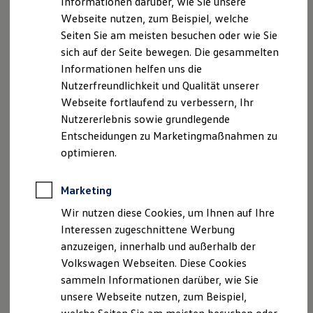
Informationen darüber, wie Sie unsere
Garantien
Webseite nutzen, zum Beispiel, welche
Kfz-Versicherung für Nutzfahrzeuge
Restschuldversicherung
Seiten Sie am meisten besuchen oder wie Sie
Ihre nächsten
Wartungsverträge
sich auf der Seite bewegen. Die gesammelten
Besitzer & Service
Informationen helfen uns die
Reparatur & Service
Schritte
Sommer-Special
Nutzerfreundlichkeit und Qualität unserer
Reparatur, Pflege & Inspektion
Webseite fortlaufend zu verbessern, Ihr
Servicetermin anfragen
Nutzererlebnis sowie grundlegende
Service-Vorteile bei Volkswagen Nutzfahrzeuge
ServicePlus
Entscheidungen zu Marketingmaßnahmen zu
Probefahrt
Economy Service
optimieren.
Räder & Reifen Service
Ersatzfahrzeuge
Notdienst und Pannenhilfe
Marketing
Software, Konnektivität & Apps
California App
Wir nutzen diese Cookies, um Ihnen auf Ihre
VW Connect für Ihren ID. Buzz
Beratung
Interessen zugeschnittene Werbung
VW Connect für Ihren Transporter/Caravelle
anzuzeigen, innerhalb und außerhalb der
VW Connect für Ihren Amarok
VW Connect für andere Modelle
Volkswagen Webseiten. Diese Cookies
Connect Pro
sammeln Informationen darüber, wie Sie
Fleet Interface Data
unsere Webseite nutzen, zum Beispiel,
Multistop Pathfinder
Angebote
Übersicht Software Updates