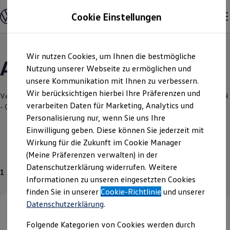
Modelle & Konfigurator
Cookie Einstellungen
Nutzfahrzeuge
Nutzfahrzeugkategorien entdecken
Modelle konfigurieren
Konfiguration laden
Zum
Zum
Modelle vergleichen
Wir nutzen Cookies, um Ihnen die bestmögliche
Hauptinhalt
Footer
Vorgängermodelle und Oldtimer
Angebote & Über uns
springen
springen
Nutzung unserer Webseite zu ermöglichen und
Vorgängermodelle
Oldtimer
unsere Kommunikation mit Ihnen zu verbessern.
Bulli Historie
Wir berücksichtigen hierbei Ihre Präferenzen und
Branchenlösungen & Gewerbekunden
Verantwortlich für die Inhalte auf dieser Seite ist die AVP Autoland GmbH
verarbeiten Daten für Marketing, Analytics und
Umbaulösungen und Hersteller finden
- Co. KG
(
Impressum & Rechtliches
)
Auf- und Umbauten entdecken & konfigurieren
Personalisierung nur, wenn Sie uns Ihre
Groß- und Sonderkunden
Einwilligung geben. Diese können Sie jederzeit mit
Großkunden
Wirkung für die Zukunft im Cookie Manager
Kommunen & Behörden
Gebrauchtwagen
Journalisten
(Meine Präferenzen verwalten) in der
Sportvereine
Datenschutzerklärung widerrufen. Weitere
Branchenlösungen
1
Angebot
Informationen zu unseren eingesetzten Cookies
Bau & Handwerk
Gewerbliche Personenbeförderung
finden Sie in unserer
Cookie-Richtlinie
und unserer
Service & mobile Werkstätten
Datenschutzerklärung
.
Kurier, Logistik & Handel
Menschen mit Behinderung
Folgende Kategorien von Cookies werden durch
Kühlfahrzeuge