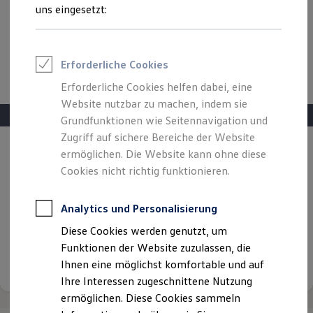
Feuerwehr
uns eingesetzt:
Rettungsdienste
ONE Business ID Vorteile
Fahrzeugsuche & Marktplatz
Fahrzeugsuche
Erforderliche Cookies
Fahrzeuge online kaufen
Digitaler Marktplatz
Erforderliche Cookies helfen dabei, eine
Kauf & Finanzierung
Website nutzbar zu machen, indem sie
Online-Fahrzeugbewertung
Aktionen & Angebote
Grundfunktionen wie Seitennavigation und
E-Auto-Förderung
Zugriff auf sichere Bereiche der Website
Für Privatkunden
Angebot gültig bis 30.09.2026
ermöglichen. Die Website kann ohne diese
Für Gewerbekunden
Profi Paket
Cookies nicht richtig funktionieren.
Doppelpass für die Straße:
Komfort trifft
TopDeal
Gebrauchtwagen
klimabewussten Fahrspaß
ProfiPartner für Gebrauchtwagen
Analytics und Personalisierung
Zertifizierte Gebrauchtwagen
Jetzt ab 495,00 €
monatlich Finanzieren
Diese Cookies werden genutzt, um
Finanzierung
Für Privatkunden
Funktionen der Website zuzulassen, die
Für Gewerbekunden
Details ansehen
Ihnen eine möglichst komfortable und auf
Leasing
Ihre Interessen zugeschnittene Nutzung
Für Privatkunden
Für Gewerbekunden
ermöglichen. Diese Cookies sammeln
Versicherungen & Garantien