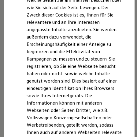
welche Seiten Sie am meisten besuchen oder
Hilfreiches für Besitzer
wie Sie sich auf der Seite bewegen. Der
Digitales Bordbuch
Zweck dieser Cookies ist es, Ihnen für Sie
Fahrerassistenz- und Sicherheitssysteme
Kontrollleuchten
relevantere und an Ihre Interessen
Kurzfahrprofile und Ölverdünnung
Servicetermin anfragen
angepasste Inhalte anzubieten. Sie werden
Batterieverordnung
außerdem dazu verwendet, die
XTL-Dieselkraftstoff
Ersatzteile und Betriebsflüssigkeiten
Erscheinungshäufigkeit einer Anzeige zu
Original Zubehör und Lifestyle Produkte
begrenzen und die Effektivität von
myVolkswagen
Ihre
Ansprechpartner
Kampagnen zu messen und zu steuern. Sie
myVolkswagen Business
Elektrisch & Autonom
registrieren, ob Sie eine Webseite besucht
Elektro - & Hybridfahrzeuge
E-Mail schreiben
haben oder nicht, sowie welche Inhalte
Unser Ansatz
genutzt worden sind. Dies basiert auf einer
Klimafreundlicher Strom
Reichweite & Ladelösungen
+49 9931 7090
eindeutigen Identifikation Ihres Browsers
Reichweitensimulator
sowie Ihres Internetgeräts. Die
Ladezeitensimulator
Informationen können mit anderen
Ladelösungen für Privatkunden
Ladelösungen für Gewerbekunden
Webseiten oder Seiten Dritter, wie z.B.
Wallbox und Ladekabel
Volkswagen Konzerngesellschaften oder
Bidirektionales Laden
Werbetreibenden, geteilt werden, sodass
Förderung & Kosten der Elektrofahrzeuge
Fördermöglichkeiten für Privatkunden
Ihnen auch auf anderen Webseiten relevante
Fördermöglichkeiten für Gewerbekunden