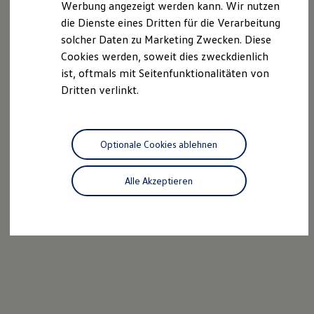
Werbung angezeigt werden kann. Wir nutzen
Kostensimulator
die Dienste eines Dritten für die Verarbeitung
Autonomes Fahren
Mehr zum ID. Buzz
Internetverkauf Nutzfahrzeugabteilung
solcher Daten zu Marketing Zwecken. Diese
Online Beratung
Cookies werden, soweit dies zweckdienlich
California Welt
0993140449987
ist, oftmals mit Seitenfunktionalitäten von
California Club
California Magazin & Ratgeber
Dritten verlinkt.
E-Mail schreiben
Vanlife
Ratgeber
Routen & Reisen
California Reisen & Erlebnisse
Optionale Cookies ablehnen
California App
California Lifestyle & Zubehör
Übernachten im California
Alle Akzeptieren
Marke
Unternehmen
Karriere
Karriere im Unternehmen
Karriere im Autohaus
Nachhaltigkeit
Kunden
Gesellschaft
Natur
Events
Rückblick VW Bus Festival 2023