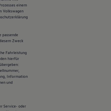
 Prozesses einem
em Volkswagen
nschutzerklärung
te passende
 diesem Zweck
che Fahrleistung
den hierfür
übergeben:
tellnummer,
ung, Information
chen und
er Service- oder