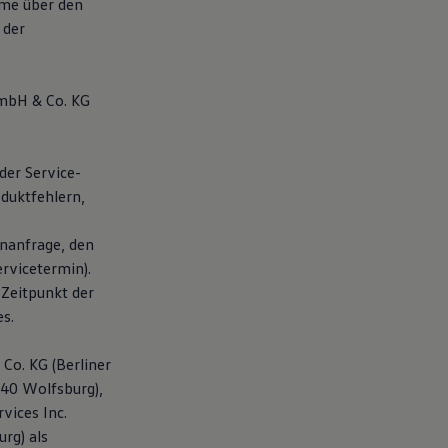
hme über den
 der
GmbH & Co. KG
der Service-
duktfehlern,
nanfrage, den
rvicetermin).
 Zeitpunkt der
s.
Co. KG (Berliner
440 Wolfsburg),
vices Inc.
rg) als