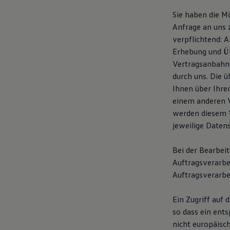
Kostensimulator
Sie haben die M
Autonomes Fahren
Mehr zum ID. Buzz
Anfrage an uns 
Online Beratung
verpflichtend: 
California Welt
Erhebung und Üb
California Club
California Magazin & Ratgeber
Vertragsanbahnu
Vanlife
durch uns. Die 
Ratgeber
Ihnen über Ihre
Routen & Reisen
California Reisen & Erlebnisse
einem anderen 
California App
werden diesem V
California Lifestyle & Zubehör
jeweilige Daten
Übernachten im California
Marke
Unternehmen
Bei der Bearbei
Karriere
Auftragsverarbe
Karriere im Unternehmen
Karriere im Autohaus
Auftragsverarbei
Nachhaltigkeit
Kunden
Ein Zugriff auf 
Gesellschaft
Natur
so dass ein ent
Events
nicht europäisc
Rückblick VW Bus Festival 2023