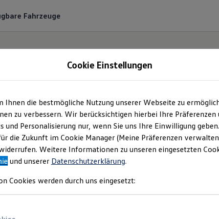
ügbare Fahrzeuge
Cookie Einstellungen
m Ihnen die bestmögliche Nutzung unserer Webseite zu ermöglic
Rosier GmbH, ZNL St
en zu verbessern. Wir berücksichtigen hierbei Ihre Präferenzen
cs und Personalisierung nur, wenn Sie uns Ihre Einwilligung geben
Impressum & Rechtlic
für die Zukunft im Cookie Manager (Meine Präferenzen verwalten)
iderrufen. Weitere Informationen zu unseren eingesetzten Cooki
nie
und unserer
Datenschutzerklärung
.
en Sie Informationen über die AVG Rosier
on Cookies werden durch uns eingesetzt:
l als verantwortliche Anbieterin von Inhal
n, die auf dieser Webseite speziell aufgefü