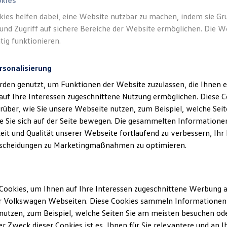
okies
kies helfen dabei, eine Website nutzbar zu machen, indem sie G
und Zugriff auf sichere Bereiche der Website ermöglichen. Die W
tig funktionieren.
rsonalisierung
klärung
rden genutzt, um Funktionen der Website zuzulassen, die Ihnen e
auf Ihre Interessen zugeschnittene Nutzung ermöglichen. Diese
über, wie Sie unsere Webseite nutzen, zum Beispiel, welche Sei
 Sie sich auf der Seite bewegen. Die gesammelten Informationen
ssum
eit und Qualität unserer Webseite fortlaufend zu verbessern, Ihr
scheidungen zu Marketingmaßnahmen zu optimieren.
bH
ung Stendal
aße 140
Cookies, um Ihnen auf Ihre Interessen zugeschnittene Werbung a
r Volkswagen Webseiten. Diese Cookies sammeln Informationen 
utzen, zum Beispiel, welche Seiten Sie am meisten besuchen oder
/680-02
r Zweck dieser Cookies ist es, Ihnen für Sie relevantere und an I