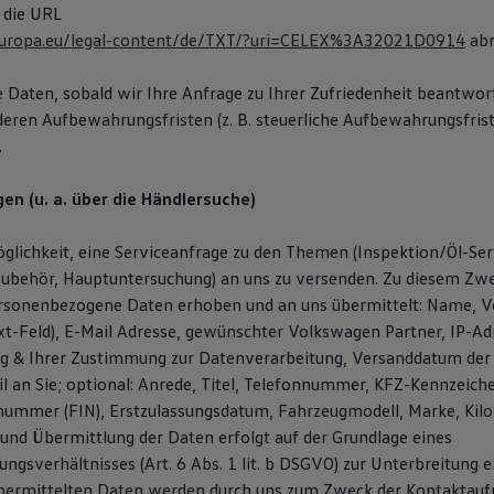
 die URL
x.europa.eu/legal-content/de/TXT/?uri=CELEX%3A32021D0914
abr
e Daten, sobald wir Ihre Anfrage zu Ihrer Zufriedenheit beantwor
deren Aufbewahrungsfristen (z. B. steuerliche Aufbewahrungsfris
.
en (u. a. über die Händlersuche)
glichkeit, eine Serviceanfrage zu den Themen (Inspektion/Öl-Serv
Zubehör, Hauptuntersuchung) an uns zu versenden. Zu diesem Z
rsonenbezogene Daten erhoben und an uns übermittelt: Name, V
ext-Feld), E-Mail Adresse, gewünschter Volkswagen Partner, IP-A
ng & Ihrer Zustimmung zur Datenverarbeitung, Versanddatum der
l an Sie; optional: Anrede, Titel, Telefonnummer, KFZ-Kennzeich
snummer (FIN), Erstzulassungsdatum, Fahrzeugmodell, Marke, Kil
und Übermittlung der Daten erfolgt auf der Grundlage eines
ngsverhältnisses (Art. 6 Abs. 1 lit. b DSGVO) zur Unterbreitung 
übermittelten Daten werden durch uns zum Zweck der Kontaktau