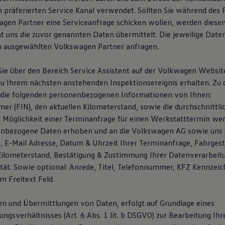
n präferierten Service Kanal verwendet. Sollten Sie während des
gen Partner eine Serviceanfrage schicken wollen, werden dies
ht uns die zuvor genannten Daten übermittelt. Die jeweilige Date
m ausgewählten Volkswagen Partner anfragen.
ie über den Bereich Service Assistent auf der Volkwagen Websi
u Ihrem nächsten anstehenden Inspektionsereignis erhalten. Zu
 die folgenden personenbezogenen Informationen von Ihnen:
er (FIN), den aktuellen Kilometerstand, sowie die durchschnittli
er Möglichkeit einer Terminanfrage für einen Werkstatttermin wer
enbezogene Daten erhoben und an die Volkswagen AG sowie uns 
E-Mail Adresse, Datum & Uhrzeit Ihrer Terminanfrage, Fahrges
Kilometerstand, Bestätigung & Zustimmung Ihrer Datenverarbeit
ität. Sowie optional: Anrede, Titel, Telefonnummer, KFZ Kennzei
m Freitext Feld.
n und Übermittlungen von Daten, erfolgt auf Grundlage eines
gs­verhältnisses (Art. 6 Abs. 1 lit. b DSGVO) zur Bearbeitung Ihr