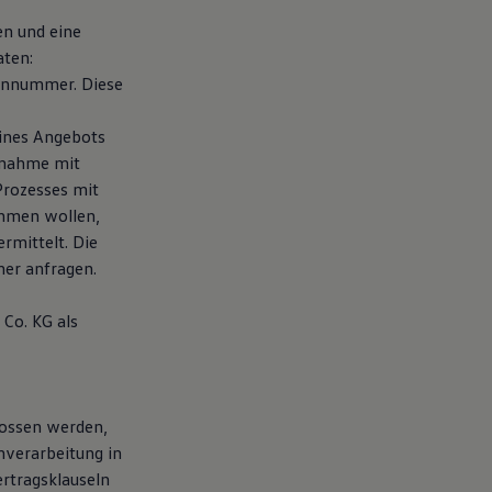
en und eine
aten:
fonnummer. Diese
eines Angebots
fnahme mit
Prozesses mit
ehmen wollen,
rmittelt. Die
er anfragen.
Co. KG als
lossen werden,
nverarbeitung in
rtragsklauseln