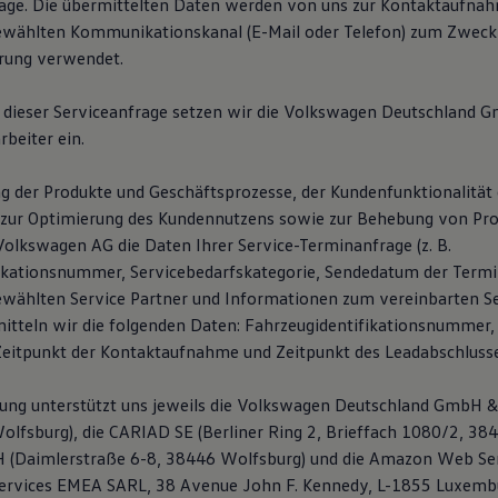
age. Die übermittelten Daten werden von uns zur Kontaktaufna
ewählten Kommunikationskanal (E-Mail oder Telefon) zum Zweck
rung verwendet.
 dieser Serviceanfrage setzen wir die Volkswagen Deutschland 
rbeiter ein.
g der Produkte und Geschäftsprozesse, der Kundenfunktionalität 
zur Optimierung des Kundennutzens sowie zur Behebung von Pro
Volkswagen AG die Daten Ihrer Service-Terminanfrage (z. B.
ikationsnummer, Servicebedarfskategorie, Sendedatum der Termi
wählten Service Partner und Informationen zum vereinbarten Se
mitteln wir die folgenden Daten: Fahrzeugidentifikationsnummer,
itpunkt der Kontaktaufnahme und Zeitpunkt des Leadabschlusse
tung unterstützt uns jeweils die Volkswagen Deutschland GmbH & 
olfsburg), die CARIAD SE (Berliner Ring 2, Brieffach 1080/2, 38
 (Daimlerstraße 6-8, 38446 Wolfsburg) und die Amazon Web Ser
rvices EMEA SARL, 38 Avenue John F. Kennedy, L-1855 Luxembu