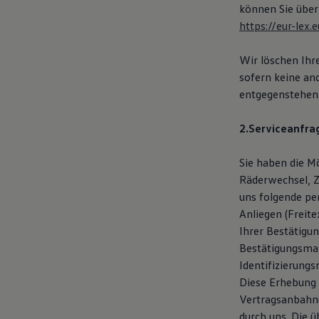
können Sie über
75 Jahre Bulli Jubiläum
Bulli Magazin
https://eur-le
Fahrzeugabholung ab Werk
Wir löschen Ihr
sofern keine an
entgegenstehen
2.Serviceanfrag
Sie haben die Mö
Räderwechsel, 
uns folgende pe
Anliegen (Freit
Ihrer Bestätigu
Bestätigungsmai
Identifizierung
Diese Erhebung 
Vertragsanbahnu
durch uns. Die 