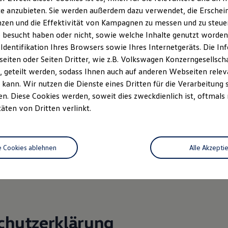
-211
e anzubieten. Sie werden außerdem dazu verwendet, die Erschein
al@rosier.de
zen und die Effektivität von Kampagnen zu messen und zu steuern
 besucht haben oder nicht, sowie welche Inhalte genutzt worden s
: Heinrich Rosier, Marc Heinen
 Identifikation Ihres Browsers sowie Ihres Internetgeräts. Die 
r: DE 123884501
iten oder Seiten Dritter, wie z.B. Volkswagen Konzerngesellsch
: Amtsgericht Arnsberg, HRB 12535
 geteilt werden, sodass Ihnen auch auf anderen Webseiten rel
rmittlerregister: D-QSF6-VQCV9-63 Versicherungsvertreter mit
kann. Wir nutzen die Dienste eines Dritten für die Verarbeitung 
ung nach § 34d Abs. 3 GewO (produktakzessorisch)
. Diese Cookies werden, soweit dies zweckdienlich ist, oftmals
 328/5860/1231
täten von Dritten verlinkt.
 36 Verbraucherstreitbeilegungsgesetz (VSBG)
uftragnehmer wird nicht an einem Streitbeilegungsverfahren vor
e Cookies ablehnen
Alle Akzepti
ichtungsstelle im Sinne des VSBG teilnehmen und ist hierzu auch 
chutzerklärung