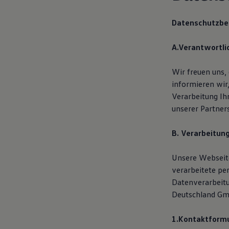
Hilfreiches für Besitzer
Digitales Bordbuch
Datenschutzb
Fahrerassistenz- und Sicherheitssysteme
Kontrollleuchten
Kurzfahrprofile und Ölverdünnung
A.Verantwortli
Batterieverordnung
XTL-Dieselkraftstoff
Ersatzteile und Betriebsflüssigkeiten
Wir freuen uns,
Original Zubehör und Lifestyle Produkte
informieren wir
myVolkswagen
Verarbeitung I
myVolkswagen Business
Elektrisch & Autonom
unserer Partners
Elektro - & Hybridfahrzeuge
Unser Ansatz
B. Verarbeitun
Klimafreundlicher Strom
Reichweite & Ladelösungen
Reichweitensimulator
Unsere Webseite
Ladezeitensimulator
verarbeitete pe
Ladelösungen für Privatkunden
Ladelösungen für Gewerbekunden
Datenverarbeit
Wallbox und Ladekabel
Deutschland Gmb
Bidirektionales Laden
Förderung & Kosten der Elektrofahrzeuge
Fördermöglichkeiten für Privatkunden
1.Kontaktformu
Fördermöglichkeiten für Gewerbekunden