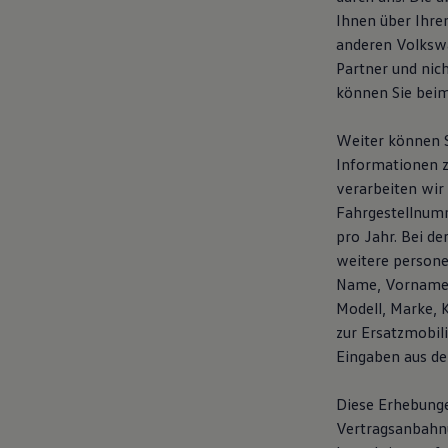
Ihnen über Ihre
anderen Volkswa
Partner und nic
können Sie bei
Weiter können S
Informationen z
verarbeiten wir
Fahrgestellnumm
pro Jahr. Bei d
weitere person
Name, Vorname, 
Modell, Marke, 
zur Ersatzmobil
Eingaben aus de
Diese Erhebunge
Vertragsanbahnun