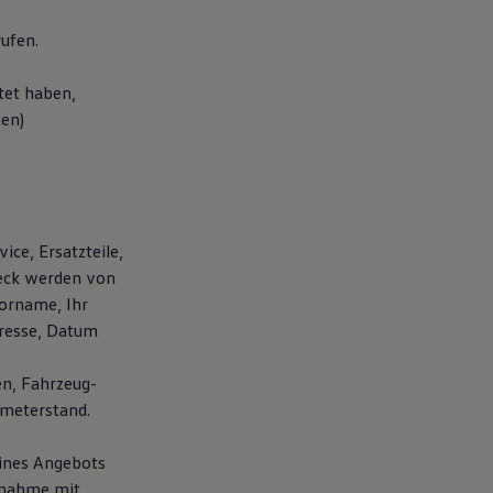
ufen.
tet haben,
ten)
ice, Ersatzteile,
weck werden von
orname, Ihr
dresse, Datum
en, Fahrzeug-
ometerstand.
eines Angebots
fnahme mit