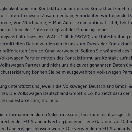
öglichkeit, über ein Kontaktformular mit uns Kontakt aufzunehm
zu richten. In diesem Zusammenhang verarbeiten wir folgende D
Anrede, Vor-/Nachname, E-Mail-Adresse und optional: Titel, Tele
ermittlung der Daten erfolgt auf der Grundlage eines
ngsverhältnisses (Art. 6 Abs. 1 lit. b DSGVO) zur Unterbreitung 
übermittelten Daten werden durch uns zum Zweck der Kontaktau
n präferierten Service Kanal verwendet. Sollten Sie während des 
Volkswagen Partner mittels des Kontaktformulars Kontakt aufn
olkswagen Partner und nicht uns die zuvor genannten Daten übe
schutzerklärung können Sie beim ausgewählten Volkswagen Partn
tung unterstützt uns jeweils die Volkswagen Deutschland GmbH & 
iter. Die Volkswagen Deutschland GmbH & Co. KG setzt dazu den
ter Salesforce.com, Inc., ein.
die Informationen durch Salesforce.com, Inc. kann nicht ausgesch
sprechender EU-Standardvertrag (angemessene Garantie zur Date
hen Ländern) geschlossen wurde. Die verwendeten EU-Standardve