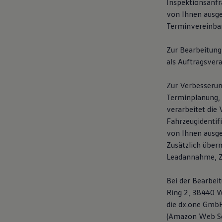
Inspektionsanfr
von Ihnen ausg
Terminvereinba
Zur Bearbeitung
als Auftragsvera
Zur Verbesserun
Terminplanung, 
verarbeitet die 
Fahrzeugidentif
von Ihnen ausge
Zusätzlich über
Leadannahme, Ze
Bei der Bearbei
Ring 2, 38440 W
die dx.one GmbH
(Amazon Web Se