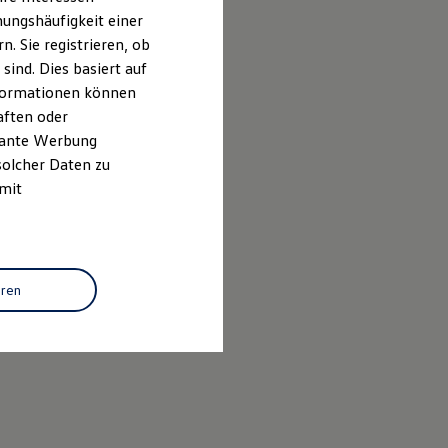
ungshäufigkeit einer
. Sie registrieren, ob
ind. Dies basiert auf
Informationen können
aften oder
evante Werbung
solcher Daten zu
 mit
 einer
eren
nicht