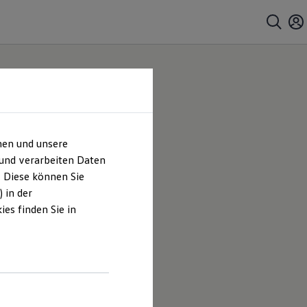
hen und unsere
endal
 und verarbeiten Daten
. Diese können Sie
hes
 in der
es finden Sie in
 GmbH, ZNL
ten und
hrt sind.