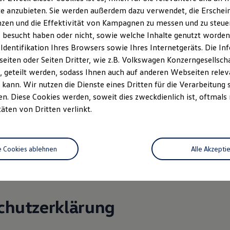
e anzubieten. Sie werden außerdem dazu verwendet, die Erschein
zen und die Effektivität von Kampagnen zu messen und zu steuern
: 07062-916600
 besucht haben oder nicht, sowie welche Inhalte genutzt worden s
062-9166029
 Identifikation Ihres Browsers sowie Ihres Internetgeräts. Die 
ozentrum-Beilstein.de
iten oder Seiten Dritter, wie z.B. Volkswagen Konzerngesellsch
 geteilt werden, sodass Ihnen auch auf anderen Webseiten rel
.: DE 144 999 784
kann. Wir nutzen die Dienste eines Dritten für die Verarbeitung 
: Amtsgericht Stuttgart HRB 300734
. Diese Cookies werden, soweit dies zweckdienlich ist, oftmals
täten von Dritten verlinkt.
 Dipl.-Ing. (FH) Cavit Gümüs
ereit oder verpflichtet, an Streitbeilegungsverfahren vor einer
ichtungsstelle teilzunehmen.
e Cookies ablehnen
Alle Akzepti
chutzerklärung