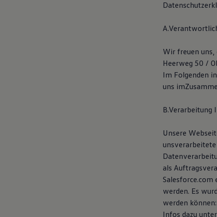
Datenschutzerk
Hilfreiches für Besitzer
Digitales Bordbuch
Fahrerassistenz- und Sicherheitssysteme
A.Verantwortlic
Kontrollleuchten
Kurzfahrprofile und Ölverdünnung
Batterieverordnung
Wir freuen uns,
XTL-Dieselkraftstoff
Heerweg 50 / Ob
Ersatzteile und Betriebsflüssigkeiten
Im Folgenden in
Original Zubehör und Lifestyle Produkte
myVolkswagen
uns imZusammen
myVolkswagen Business
Elektrisch & Autonom
B.Verarbeitung
Elektro - & Hybridfahrzeuge
Unser Ansatz
Klimafreundlicher Strom
Unsere Webseite
Reichweite & Ladelösungen
unsverarbeitete
Reichweitensimulator
Ladezeitensimulator
Datenverarbeit
Ladelösungen für Privatkunden
als Auftragsver
Ladelösungen für Gewerbekunden
Salesforce.com 
Wallbox und Ladekabel
Bidirektionales Laden
werden. Es wurd
Förderung & Kosten der Elektrofahrzeuge
werden können:
Fördermöglichkeiten für Privatkunden
Infos dazu unter
Fördermöglichkeiten für Gewerbekunden