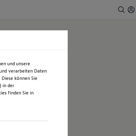
hen und unsere
ter &
 und verarbeiten Daten
. Diese können Sie
um &
 in der
es finden Sie in
 Beilstein