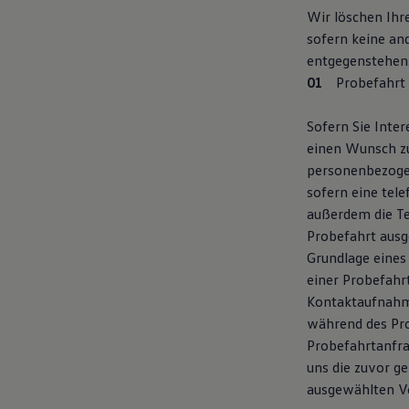
Wir löschen Ihr
sofern keine an
entgegenstehen
Probefahrt
Sofern Sie Inte
einen Wunsch z
personenbezogen
sofern eine tel
außerdem die T
Probefahrt ausg
Grundlage eines
einer Probefahr
Kontaktaufnahme
während des Pr
Probefahrtanfra
uns die zuvor g
ausgewählten V