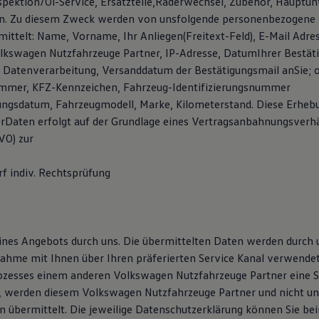
pektion/Öl-Service, Ersatzteile,Räderwechsel, Zubehör, Hauptun
en. Zu diesem Zweck werden von unsfolgende personenbezogene
ittelt: Name, Vorname, Ihr Anliegen(Freitext-Feld), E-Mail Adres
kswagen Nutzfahrzeuge Partner, IP-Adresse, DatumIhrer Bestäti
Datenverarbeitung, Versanddatum der Bestätigungsmail anSie; o
ummer, KFZ-Kennzeichen, Fahrzeug-Identifizierungsnummer
sungsdatum, Fahrzeugmodell, Marke, Kilometerstand. Diese Erheb
rDaten erfolgt auf der Grundlage eines Vertragsanbahnungsverhäl
GVO) zur
 indiv. Rechtsprüfung
ines Angebots durch uns. Die übermittelten Daten werden durch
ahme mit Ihnen über Ihren präferierten Service Kanal verwendet.
zesses einem anderen Volkswagen Nutzfahrzeuge Partner eine S
, werden diesem Volkswagen Nutzfahrzeuge Partner und nicht un
 übermittelt. Die jeweilige Datenschutzerklärung können Sie b