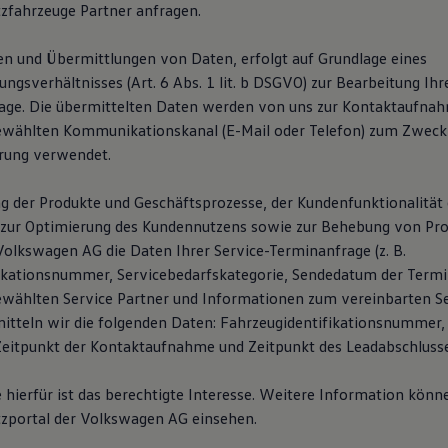
fahrzeuge Partner anfragen.
n und Übermittlungen von Daten, erfolgt auf Grundlage eines
gsverhältnisses (Art. 6 Abs. 1 lit. b DSGVO) zur Bearbeitung Ihr
age. Die übermittelten Daten werden von uns zur Kontaktaufna
ewählten Kommunikationskanal (E-Mail oder Telefon) zum Zweck
rung verwendet.
g der Produkte und Geschäftsprozesse, der Kundenfunktionalität 
zur Optimierung des Kundennutzens sowie zur Behebung von Pro
Volkswagen AG die Daten Ihrer Service-Terminanfrage (z. B.
ikationsnummer, Servicebedarfskategorie, Sendedatum der Termi
wählten Service Partner und Informationen zum vereinbarten Se
mitteln wir die folgenden Daten: Fahrzeugidentifikationsnummer,
itpunkt der Kontaktaufnahme und Zeitpunkt des Leadabschlusse
hierfür ist das berechtigte Interesse. Weitere Information könne
zportal der Volkswagen AG einsehen.