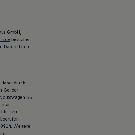
ümüs GmbH,
in.de
besuchen.
en Daten durch
 dabei durch
. Bei der
e Volkswagen AG
ehmer
chlossen
abgerufen
D0914. Weitere
tml
.