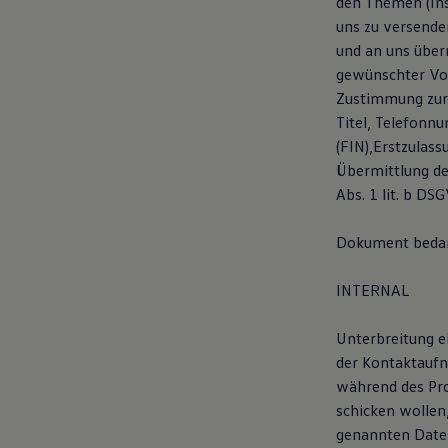
den Themen (Ins
75 Jahre Bulli Jubiläum
uns zu versend
Bulli Magazin
und an uns überm
Fahrzeugabholung ab Werk
gewünschter Vol
Zustimmung zur 
Titel, Telefonn
(FIN),Erstzulas
Übermittlung de
Abs. 1 lit. b DS
Dokument bedarf
INTERNAL
Unterbreitung e
der Kontaktaufn
während des Pro
schicken wollen
genannten Daten