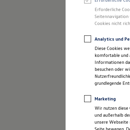
Ritter
Erforderliche Co
Feuerwehr
Rettungsdienste
Inhalte
Erforderliche Coo
ONE Business ID Vorteile
Seitennavigation 
Fahrzeugsuche & Marktplatz
Cookies nicht rich
Fahrzeugsuche
Fahrzeuge online kaufen
Digitaler Marktplatz
Analytics und Pe
Kauf & Finanzierung
Online-Fahrzeugbewertung
Diese Cookies we
Aktionen & Angebote
Impressum
E-Auto-Förderung
komfortable und 
Für Privatkunden
Informationen dar
Für Gewerbekunden
Datenschutzer
besuchen oder wie
Profi Paket
TopDeal
Nutzerfreundlichk
Gebrauchtwagen
grundlegende Ent
ProfiPartner für Gebrauchtwagen
Zertifizierte Gebrauchtwagen
Finanzierung
Impre
Marketing
Für Privatkunden
Für Gewerbekunden
Wir nutzen diese 
Leasing
und außerhalb de
Autozentrum Be
Für Privatkunden
unsere Webseite n
Für Gewerbekunden
Heerweg 50
Versicherungen & Garantien
Seite bewegen. De