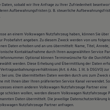
e Daten, sobald wir Ihre Anfrage zu Ihrer Zufriedenheit beantwor
deren Aufbewahrungsfristen (z. B. steuerliche Aufbewahrungsfris
.
resse an einem Volkswagen Nutzfahrzeug haben, können Sie über
ur Probefahrt angeben. Zu diesem Zweck werden von uns folgen
en Daten erhoben und an uns übermittelt: Name, Titel, Anrede, 
efonische Kontaktaufnahme durch Ihren ausgewählten Service Pa
elefonnummer. Optional können Terminwünsche für die Durchfüh
ewählt werden. Diese Erhebung und Übermittlung der Daten erfol
 Vertragsanbahnungsverhältnisses (Art. 6 Abs. 1 lit. b DSGVO) zu
t bei uns. Die übermittelten Daten werden durch uns zum Zweck 
 mit Ihnen über Ihren präferierten Service Kanal verwendet. Sol
ozesses einem anderen Volkswagen Nutzfahrzeuge Partner eine
ge schicken wollen, werden diesem Volkswagen Nutzfahrzeuge P
enannten Daten übermittelt. Die jeweilige Datenschutzerklärung 
olkswagen Nutzfahrzeuge Partner anfragen.