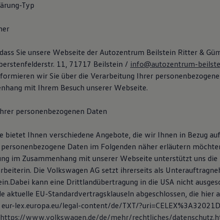
lärung-Typ
her
 dass Sie unsere Webseite der Autozentrum Beilstein Ritter & G
erstenfelderstr. 11, 71717 Beilstein /
info@autozentrum-beilste
formieren wir Sie über die Verarbeitung Ihrer personenbezogen
hang mit Ihrem Besuch unserer Webseite.
 Ihrer personenbezogenen Daten
 bietet Ihnen verschiedene Angebote, die wir Ihnen in Bezug auf
 personenbezogene Daten im Folgenden näher erläutern möchten
ung im Zusammenhang mit unserer Webseite unterstützt uns di
arbeiterin. Die Volkswagen AG setzt ihrerseits als Unterauftragn
ein.Dabei kann eine Drittlandübertragung in die USA nicht ausges
e aktuelle EU-Standardvertragsklauseln abgeschlossen, die hier 
 eur-lex.europa.eu/legal-content/de/TXT/?uri=CELEX%3A32021
https://www.volkswagen.de/de/mehr/rechtliches/datenschutz.h