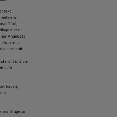
ontakt
beiten wir
al: Titel,
dlage eines
eines Angebots
fnahme mit
Prozesses mit
d nicht uns die
Sie beim
tet haben,
ten)
rviceanfrage zu