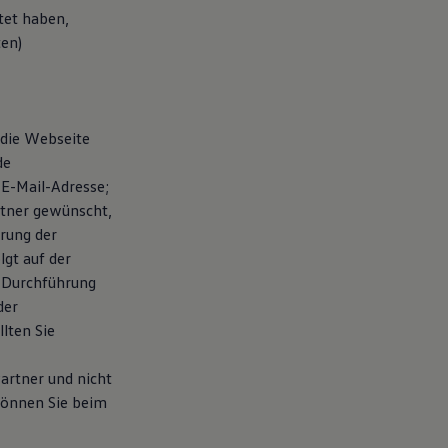
tet haben,
ten)
 die Webseite
de
E-Mail-Adresse;
rtner gewünscht,
rung der
gt auf der
r Durchführung
der
lten Sie
artner und nicht
können Sie beim