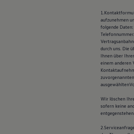
Kostensimulator
Autonomes Fahren
1.Kontaktformul
Mehr zum ID. Buzz
aufzunehmen und
Online Beratung
California Welt
folgende Daten:
California Club
Telefonnummer. 
California Magazin & Ratgeber
Vertragsanbahnu
Vanlife
Ratgeber
durch uns. Die 
Routen & Reisen
Ihnen über Ihre
California Reisen & Erlebnisse
einem anderen V
California App
California Lifestyle & Zubehör
Kontaktaufnehm
Übernachten im California
zuvorgenannten 
Marke
ausgewähltenVo
Unternehmen
Karriere
Karriere im Unternehmen
Wir löschen Ihr
Karriere im Autohaus
sofern keine an
Nachhaltigkeit
Kunden
entgegenstehen
Gesellschaft
Natur
2.Serviceanfrage
Events
Rückblick VW Bus Festival 2023