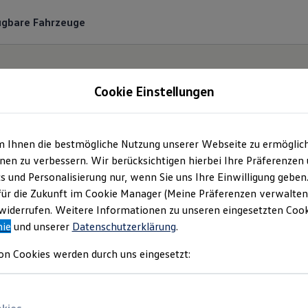
ügbare Fahrzeuge
Cookie Einstellungen
m Ihnen die bestmögliche Nutzung unserer Webseite zu ermöglic
zentrum Beilstein Rit
en zu verbessern. Wir berücksichtigen hierbei Ihre Präferenzen
cs und Personalisierung nur, wenn Sie uns Ihre Einwilligung geben
üs GmbH | Impress
für die Zukunft im Cookie Manager (Meine Präferenzen verwalten)
iderrufen. Weitere Informationen zu unseren eingesetzten Cooki
nie
und unserer
Datenschutzerklärung
.
Rechtliches
on Cookies werden durch uns eingesetzt:
en Sie Informationen über die Autozentrum