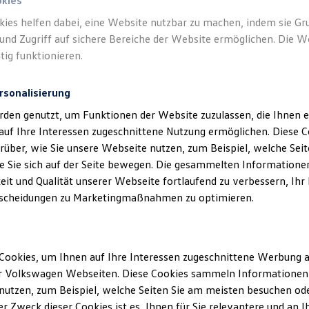
 & Gümüs GmbH als verantwortliche Anbiete
okies
n und Angeboten, die auf dieser Webseite 
kies helfen dabei, eine Website nutzbar zu machen, indem sie G
und Zugriff auf sichere Bereiche der Website ermöglichen. Die W
aufgeführt sind.
tig funktionieren.
rsonalisierung
rden genutzt, um Funktionen der Website zuzulassen, die Ihnen e
auf Ihre Interessen zugeschnittene Nutzung ermöglichen. Diese
über, wie Sie unsere Webseite nutzen, zum Beispiel, welche Sei
klärung
 Sie sich auf der Seite bewegen. Die gesammelten Informationen
eit und Qualität unserer Webseite fortlaufend zu verbessern, Ihr
scheidungen zu Marketingmaßnahmen zu optimieren.
ssum
Cookies, um Ihnen auf Ihre Interessen zugeschnittene Werbung a
r Volkswagen Webseiten. Diese Cookies sammeln Informationen 
ilstein Ritter & Gümüs GmbH
utzen, zum Beispiel, welche Seiten Sie am meisten besuchen oder
r Zweck dieser Cookies ist es, Ihnen für Sie relevantere und an I