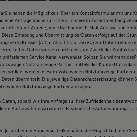
arSie haben die Möglichkeit, über ein Kontaktformular mit uns K
 eine Anfrage anuns zu richten. In diesem Zusammenhang verar
 verpflichtend: Anrede, Vor-/Nachname, E-Mail-Adresse und option
Diese Erhebung und Übermittlung derDaten erfolgt auf der Grun
ngsverhältnisses (Art. 6 Abs. 1 lit. b DSGVO) zur Unterbreitung 
übermittelten Daten werden durch uns zum Zweck der Kontaktau
n präferierten Service Kanal verwendet. Sollten Sie während des
olkswagen Nutzfahrzeuge Partner mittels des Kontaktformulars
en wollen, werden diesem Volkswagen Nutzfahrzeuge Partner un
Daten übermittelt. Die jeweilige Datenschutzerklärung können 
lkswagen Nutzfahrzeuge Partner anfragen.
e Daten, sobald wir Ihre Anfrage zu Ihrer Zufriedenheit beantwor
deren Aufbewahrungsfristen (z. B. steuerliche Aufbewahrungsfris
.
n (u. a. über die Händlersuche)Sie haben die Möglichkeit, eine Se