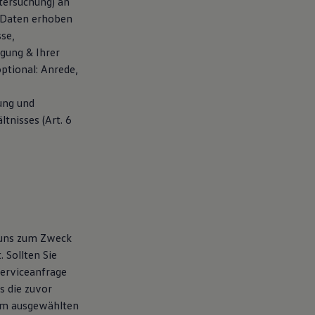
tersuchung) an
 Daten erhoben
se,
gung & Ihrer
ptional: Anrede,
ung und
tnisses (Art. 6
 uns zum Zweck
 Sollten Sie
erviceanfrage
s die zuvor
eim ausgewählten