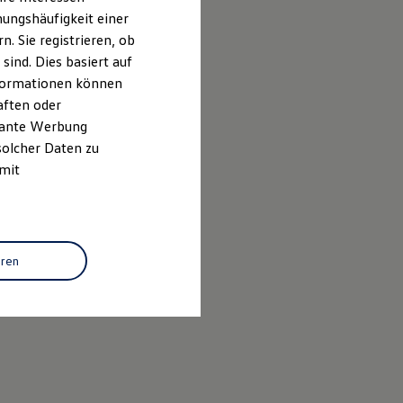
ungshäufigkeit einer
. Sie registrieren, ob
ind. Dies basiert auf
Informationen können
aften oder
evante Werbung
solcher Daten zu
 mit
eren