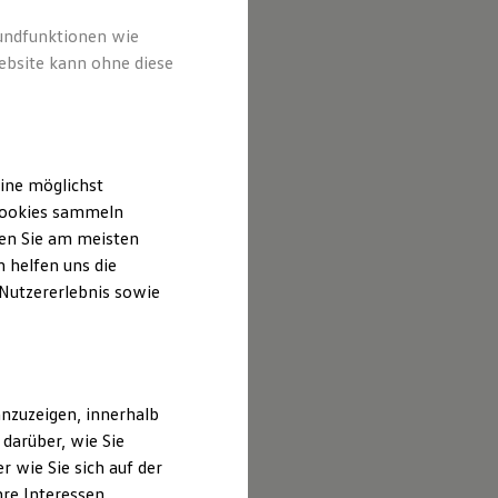
rin von
speziell
rundfunktionen wie
ebsite kann ohne diese
ine möglichst
 Cookies sammeln
ten Sie am meisten
 helfen uns die
 Nutzererlebnis sowie
nzuzeigen, innerhalb
darüber, wie Sie
 wie Sie sich auf der
hre Interessen