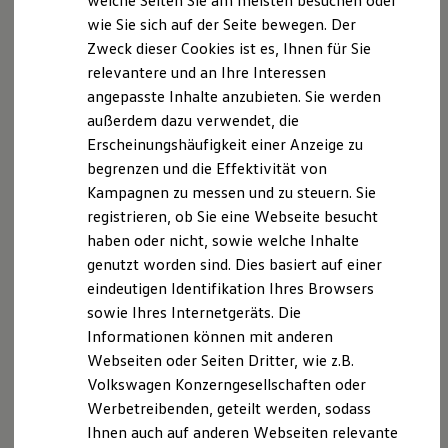
welche Seiten Sie am meisten besuchen oder
Autohaus Tolzin GmbH besuchen. Im Folgenden
Digitales Bordbuch
wie Sie sich auf der Seite bewegen. Der
informieren wir Sie über die Verarbeitung Ihrer
Fahrerassistenz- und Sicherheitssysteme
Zweck dieser Cookies ist es, Ihnen für Sie
Kontrollleuchten
personenbezogenen Daten durch uns im
Kurzfahrprofile und Ölverdünnung
relevantere und an Ihre Interessen
Zusammenhang mit Ihrem Besuch unserer Webseite.
Batterieverordnung
angepasste Inhalte anzubieten. Sie werden
XTL-Dieselkraftstoff
B. Verarbeitung Ihrer personenbezogenen Daten
außerdem dazu verwendet, die
Ersatzteile und Betriebsflüssigkeiten
Original Zubehör und Lifestyle Produkte
Erscheinungshäufigkeit einer Anzeige zu
myVolkswagen
Unsere Webseite bietet Ihnen verschiedene
begrenzen und die Effektivität von
myVolkswagen Business
Angebote, die wir Ihnen in Bezug auf dabei durch uns
Kampagnen zu messen und zu steuern. Sie
Elektrisch & Autonom
Elektro - & Hybridfahrzeuge
verarbeitete personenbezogene Daten im Folgenden
registrieren, ob Sie eine Webseite besucht
Unser Ansatz
näher erläutern möchten. Bei der Datenverarbeitung
haben oder nicht, sowie welche Inhalte
Klimafreundlicher Strom
im Zusammenhang mit unserer Webseite unterstützt
genutzt worden sind. Dies basiert auf einer
Reichweite & Ladelösungen
Reichweitensimulator
uns die Volkswagen AG als Auftragsverarbeiterin.
eindeutigen Identifikation Ihres Browsers
Ladezeitensimulator
sowie Ihres Internetgeräts. Die
Ladelösungen für Privatkunden
I. Verarbeitung von Protokolldateien
Informationen können mit anderen
Ladelösungen für Gewerbekunden
Wallbox und Ladekabel
Webseiten oder Seiten Dritter, wie z.B.
Bei Ihrem Besuch auf unserer Webseite verarbeiten
Bidirektionales Laden
Volkswagen Konzerngesellschaften oder
Förderung & Kosten der Elektrofahrzeuge
wir die folgenden Protokolldateien von Ihnen, die
Werbetreibenden, geteilt werden, sodass
Fördermöglichkeiten für Privatkunden
keinen Rückschluss auf Ihre Person zulassen: 1. Eine
Fördermöglichkeiten für Gewerbekunden
Ihnen auch auf anderen Webseiten relevante
anonyme Kennung, die keinen Rückschluss auf Ihre
Kostensimulator