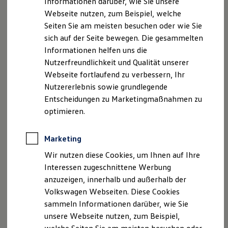
Informationen darüber, wie Sie unsere
Kfz-Versicherung für Nutzfahrzeuge
Registergericht: Amtsgericht Neubrandenburg HRB
Webseite nutzen, zum Beispiel, welche
Restschuldversicherung
Nr. 1420
Wartungsverträge
Seiten Sie am meisten besuchen oder wie Sie
Besitzer & Service
sich auf der Seite bewegen. Die gesammelten
Reparatur & Service
Geschäftsführer: Ronny Tolzin
Informationen helfen uns die
Sommer-Special
Reparatur, Pflege & Inspektion
Nutzerfreundlichkeit und Qualität unserer
Hinweis gemäß § 36
Servicetermin anfragen
Webseite fortlaufend zu verbessern, Ihr
Verbraucherstreitbeilegungsgesetz (VSBG)
Service-Vorteile bei Volkswagen Nutzfahrzeuge
Nutzererlebnis sowie grundlegende
ServicePlus
„Wir sind zur Teilnahme an einem
Economy Service
Entscheidungen zu Marketingmaßnahmen zu
Streitbeilegungsverfahren vor einer
Räder & Reifen Service
optimieren.
Verbraucherschlichtungsstelle weder bereit noch dazu
Ersatzfahrzeuge
Notdienst und Pannenhilfe
verpflichtet.“
Software, Konnektivität & Apps
Marketing
California App
VW Connect für Ihren ID. Buzz
Wir nutzen diese Cookies, um Ihnen auf Ihre
VW Connect für Ihren Transporter/Caravelle
Datenschutzerklärung
Interessen zugeschnittene Werbung
VW Connect für Ihren Amarok
anzuzeigen, innerhalb und außerhalb der
VW Connect für andere Modelle
Connect Pro
Volkswagen Webseiten. Diese Cookies
A. Verantwortlicher
Fleet Interface Data
sammeln Informationen darüber, wie Sie
Multistop Pathfinder
unsere Webseite nutzen, zum Beispiel,
Übersicht Software Updates
Wir freuen uns, dass Sie unsere Webseite der
Hilfreiches für Besitzer