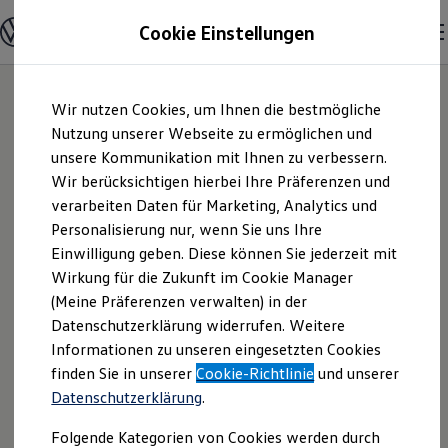
Modelle & Konfigurator
Cookie Einstellungen
Nutzfahrzeuge
Nutzfahrzeugkategorien entdecken
Modelle konfigurieren
Konfiguration laden
Zum
Zum
Modelle vergleichen
Wir nutzen Cookies, um Ihnen die bestmögliche
Hauptinhalt
Footer
Vorgängermodelle und Oldtimer
springen
springen
Nutzung unserer Webseite zu ermöglichen und
Vorgängermodelle
Oldtimer
unsere Kommunikation mit Ihnen zu verbessern.
Autohaus Tolzin
Bulli Historie
Wir berücksichtigen hierbei Ihre Präferenzen und
Branchenlösungen & Gewerbekunden
verarbeiten Daten für Marketing, Analytics und
Umbaulösungen und Hersteller finden
GmbH | Impressum
Auf- und Umbauten entdecken & konfigurieren
Personalisierung nur, wenn Sie uns Ihre
Groß- und Sonderkunden
Einwilligung geben. Diese können Sie jederzeit mit
& Rechtliches
Großkunden
Wirkung für die Zukunft im Cookie Manager
Kommunen & Behörden
Journalisten
(Meine Präferenzen verwalten) in der
Sportvereine
Hier finden Sie Informationen über die
Datenschutzerklärung widerrufen. Weitere
Branchenlösungen
Informationen zu unseren eingesetzten Cookies
Bau & Handwerk
Autohaus Tolzin GmbH als
Gewerbliche Personenbeförderung
finden Sie in unserer
Cookie-Richtlinie
und unserer
verantwortliche Anbieterin von Inhalten
Service & mobile Werkstätten
Datenschutzerklärung
.
und Angeboten, die auf dieser Webseite
Kurier, Logistik & Handel
Kühlfahrzeuge
speziell aufgeführt sind.
Folgende Kategorien von Cookies werden durch
Feuerwehr