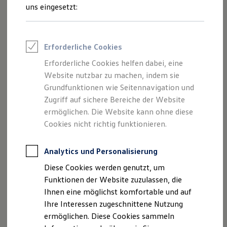
Rettungsdienste
uns eingesetzt:
ONE Business ID Vorteile
Fahrzeugsuche & Marktplatz
Fahrzeugsuche
Fahrzeuge online kaufen
Impressum
Erforderliche Cookies
Digitaler Marktplatz
Kauf & Finanzierung
Erforderliche Cookies helfen dabei, eine
Datenschutzerklärung
Online-Fahrzeugbewertung
Website nutzbar zu machen, indem sie
Aktionen & Angebote
E-Auto-Förderung
Grundfunktionen wie Seitennavigation und
Für Privatkunden
Zugriff auf sichere Bereiche der Website
Impressum
Für Gewerbekunden
ermöglichen. Die Website kann ohne diese
Profi Paket
TopDeal
Cookies nicht richtig funktionieren.
Autohaus Tolzin GmbH
Gebrauchtwagen
ProfiPartner für Gebrauchtwagen
Leuschentiner Damm1
Zertifizierte Gebrauchtwagen
Analytics und Personalisierung
17139 Malchin
Finanzierung
Diese Cookies werden genutzt, um
Für Privatkunden
Telefonnummer: 03994 20840
Für Gewerbekunden
Funktionen der Website zuzulassen, die
Leasing
Faxnummer: 03994 20844
Ihnen eine möglichst komfortable und auf
Für Privatkunden
E-Mail:
info.tolzin@autohaus-tolzin.de
Ihre Interessen zugeschnittene Nutzung
Für Gewerbekunden
Versicherungen & Garantien
ermöglichen. Diese Cookies sammeln
Garantien
Umsatzst.-ID-Nr.: DE196384274