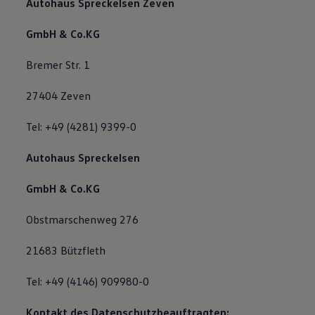
Autohaus Spreckelsen Zeven
Bulli Magazin
Fahrzeugabholung ab Werk
GmbH & Co.KG
Uptime
Bremer Str. 1
27404 Zeven
Tel: +49 (4281) 9399-0
Autohaus Spreckelsen
GmbH & Co.KG
Obstmarschenweg 276
21683 Bützfleth
Tel: +49 (4146) 909980-0
Kontakt des Datenschutzbeauftragten: