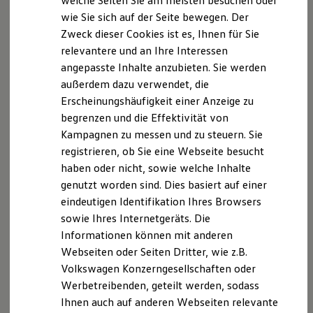
welche Seiten Sie am meisten besuchen oder
Digitales Bordbuch
wie Sie sich auf der Seite bewegen. Der
Fahrerassistenz- und Sicherheitssysteme
Zweck dieser Cookies ist es, Ihnen für Sie
Kontrollleuchten
Datenschutzerklärung
Kurzfahrprofile und Ölverdünnung
relevantere und an Ihre Interessen
Batterieverordnung
angepasste Inhalte anzubieten. Sie werden
XTL-Dieselkraftstoff
DATENSCHUTZERKLÄRUNG
außerdem dazu verwendet, die
Ersatzteile und Betriebsflüssigkeiten
Original Zubehör und Lifestyle Produkte
Erscheinungshäufigkeit einer Anzeige zu
myVolkswagen
Wir freuen uns, dass Sie unsere Webseite der
begrenzen und die Effektivität von
myVolkswagen Business
besuchen. Im Folgenden informieren wir Sie über die
Kampagnen zu messen und zu steuern. Sie
Elektrisch & Autonom
Elektro - & Hybridfahrzeuge
Verarbeitung Ihrer personenbezogenen Daten durch
registrieren, ob Sie eine Webseite besucht
Unser Ansatz
uns im Zusammenhang mit Ihrem Besuch unserer
haben oder nicht, sowie welche Inhalte
Klimafreundlicher Strom
Webseite.
genutzt worden sind. Dies basiert auf einer
Reichweite & Ladelösungen
Reichweitensimulator
eindeutigen Identifikation Ihres Browsers
Ladezeitensimulator
A. Verantwortlicher
sowie Ihres Internetgeräts. Die
Ladelösungen für Privatkunden
Informationen können mit anderen
Ladelösungen für Gewerbekunden
Kontaktdaten der verantwortlichen Stelle:
Wallbox und Ladekabel
Webseiten oder Seiten Dritter, wie z.B.
Bidirektionales Laden
Volkswagen Konzerngesellschaften oder
Förderung & Kosten der Elektrofahrzeuge
Autohaus Spreckelsen
Werbetreibenden, geteilt werden, sodass
Fördermöglichkeiten für Privatkunden
Fördermöglichkeiten für Gewerbekunden
Ihnen auch auf anderen Webseiten relevante
GmbH & Co.KG
Kostensimulator