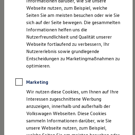
Informationen darüber, wie Sie unsere
Kfz-Versicherung für Nutzfahrzeuge
Faxnummer: 04281-9399500
Webseite nutzen, zum Beispiel, welche
Restschuldversicherung
E-Mail:
Wartungsverträge
info@spreckelsen.de
Seiten Sie am meisten besuchen oder wie Sie
Besitzer & Service
sich auf der Seite bewegen. Die gesammelten
Reparatur & Service
Umsatzst.-ID-Nr.: DE 296750951
Informationen helfen uns die
Sommer-Special
Registergericht: Handelsregister Tostedt HRA 202796
Reparatur, Pflege & Inspektion
Nutzerfreundlichkeit und Qualität unserer
Servicetermin anfragen
Webseite fortlaufend zu verbessern, Ihr
Service-Vorteile bei Volkswagen Nutzfahrzeuge
Versicherungsvermittlerregister
Nutzererlebnis sowie grundlegende
ServicePlus
Register-Nr.: D-0GY8-5NDSL-89
Economy Service
Entscheidungen zu Marketingmaßnahmen zu
www.vermittlerregister.info
Räder & Reifen Service
optimieren.
Ersatzfahrzeuge
Notdienst und Pannenhilfe
Geschäftsführer: Christian Spreckelsen
Software, Konnektivität & Apps
Marketing
California App
Hinweis gemäß § 36
VW Connect für Ihren ID. Buzz
Wir nutzen diese Cookies, um Ihnen auf Ihre
VW Connect für Ihren Transporter/Caravelle
Verbraucherstreitbeilegungsgesetz (VSBG)
Interessen zugeschnittene Werbung
VW Connect für Ihren Amarok
anzuzeigen, innerhalb und außerhalb der
VW Connect für andere Modelle
„Wir sind zur Teilnahme an einem
Connect Pro
Volkswagen Webseiten. Diese Cookies
Streitbeilegungsverfahren vor einer
Fleet Interface Data
sammeln Informationen darüber, wie Sie
Multistop Pathfinder
Verbraucherschlichtungsstelle weder bereit noch dazu
unsere Webseite nutzen, zum Beispiel,
Übersicht Software Updates
verpflichtet.“
Hilfreiches für Besitzer