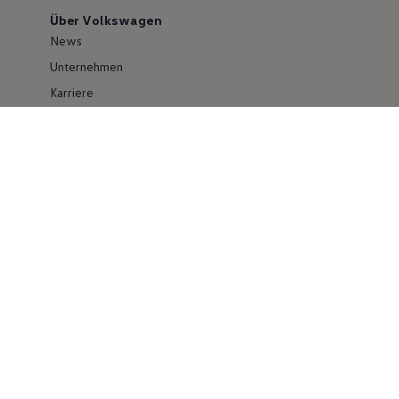
Über Volkswagen
News
Unternehmen
Karriere
Großkunden
Erklärung zur Barrierefreiheit
Konzern
Volkswagen Konzern
Investor Relations
Compliance im Konzern
Kontakt Cyber Security
Volkswagen PKW
Social Media
Facebook
Instagram
YouTube