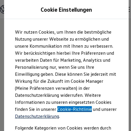
Modelle & Konfigurator
Cookie Einstellungen
Nutzfahrzeuge
Nutzfahrzeugkategorien entdecken
Modelle konfigurieren
Konfiguration laden
Zum
Zum
Modelle vergleichen
Wir nutzen Cookies, um Ihnen die bestmögliche
Hauptinhalt
Footer
Vorgängermodelle und Oldtimer
springen
springen
Nutzung unserer Webseite zu ermöglichen und
Vorgängermodelle
Oldtimer
unsere Kommunikation mit Ihnen zu verbessern.
Autohaus
Bulli Historie
Wir berücksichtigen hierbei Ihre Präferenzen und
Branchenlösungen & Gewerbekunden
verarbeiten Daten für Marketing, Analytics und
Umbaulösungen und Hersteller finden
Spreckelsen Zeven
Auf- und Umbauten entdecken & konfigurieren
Personalisierung nur, wenn Sie uns Ihre
Groß- und Sonderkunden
Einwilligung geben. Diese können Sie jederzeit mit
GmbH & Co. KG |
Großkunden
Wirkung für die Zukunft im Cookie Manager
Kommunen & Behörden
Journalisten
(Meine Präferenzen verwalten) in der
Impressum &
Sportvereine
Datenschutzerklärung widerrufen. Weitere
Branchenlösungen
Informationen zu unseren eingesetzten Cookies
Bau & Handwerk
Rechtliches
Gewerbliche Personenbeförderung
finden Sie in unserer
Cookie-Richtlinie
und unserer
Service & mobile Werkstätten
Datenschutzerklärung
.
Kurier, Logistik & Handel
Hier finden Sie Informationen über die
Kühlfahrzeuge
Folgende Kategorien von Cookies werden durch
Feuerwehr