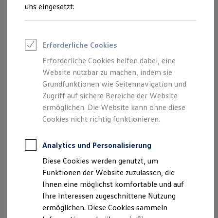
Autohaus Spreckelsen Zeven GmbH &
Rettungsdienste
uns eingesetzt:
Co. KG als verantwortliche Anbieterin
ONE Business ID Vorteile
Fahrzeugsuche & Marktplatz
von Inhalten und Angeboten, die auf
Fahrzeugsuche
dieser Webseite speziell aufgeführt sind.
Fahrzeuge online kaufen
Erforderliche Cookies
Digitaler Marktplatz
Kauf & Finanzierung
Erforderliche Cookies helfen dabei, eine
Online-Fahrzeugbewertung
Website nutzbar zu machen, indem sie
Aktionen & Angebote
E-Auto-Förderung
Grundfunktionen wie Seitennavigation und
Impressum
Für Privatkunden
Zugriff auf sichere Bereiche der Website
Für Gewerbekunden
ermöglichen. Die Website kann ohne diese
Datenschutzerklärung
Profi Paket
TopDeal
Cookies nicht richtig funktionieren.
Gebrauchtwagen
ProfiPartner für Gebrauchtwagen
Zertifizierte Gebrauchtwagen
Analytics und Personalisierung
Impressum
Finanzierung
Diese Cookies werden genutzt, um
Für Privatkunden
Für Gewerbekunden
Funktionen der Website zuzulassen, die
Autohaus Spreckelsen Zeven GmbH & Co. KG
Leasing
Ihnen eine möglichst komfortable und auf
Bremer Straße 1
Für Privatkunden
Ihre Interessen zugeschnittene Nutzung
27404 Zeven
Für Gewerbekunden
Versicherungen & Garantien
ermöglichen. Diese Cookies sammeln
Garantien
Telefonnummer: 04281-93990