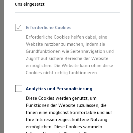
und Angeboten, die auf dieser Webseite
Rettungsdienste
uns eingesetzt:
ONE Business ID Vorteile
speziell aufgeführt sind.
Fahrzeugsuche & Marktplatz
Fahrzeugsuche
Fahrzeuge online kaufen
Erforderliche Cookies
Digitaler Marktplatz
Kauf & Finanzierung
Erforderliche Cookies helfen dabei, eine
Impressum
Online-Fahrzeugbewertung
Website nutzbar zu machen, indem sie
Aktionen & Angebote
E-Auto-Förderung
Grundfunktionen wie Seitennavigation und
Datenschutzerklärung
Für Privatkunden
Zugriff auf sichere Bereiche der Website
Für Gewerbekunden
ermöglichen. Die Website kann ohne diese
Profi Paket
TopDeal
Cookies nicht richtig funktionieren.
Impressum
Gebrauchtwagen
ProfiPartner für Gebrauchtwagen
Zertifizierte Gebrauchtwagen
Analytics und Personalisierung
Autohaus Schürer GmbH & Co. KG
Finanzierung
Diese Cookies werden genutzt, um
Johannisstraße 30
Für Privatkunden
Für Gewerbekunden
Funktionen der Website zuzulassen, die
86911 Dießen am Ammersee
Leasing
Ihnen eine möglichst komfortable und auf
Für Privatkunden
Telefonnummer: +49 8807-9299-0
Ihre Interessen zugeschnittene Nutzung
Für Gewerbekunden
Faxnummer: +49 8807-948828
Versicherungen & Garantien
ermöglichen. Diese Cookies sammeln
Garantien
E-Mail:
info@autohaus-schuerer.de