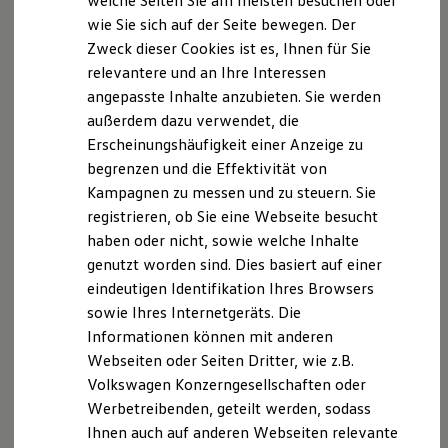
welche Seiten Sie am meisten besuchen oder
Digitales Bordbuch
77694 Kehl am Rhein
wie Sie sich auf der Seite bewegen. Der
Fahrerassistenz- und Sicherheitssysteme
http://www.verbraucher-schlichter.de
Zweck dieser Cookies ist es, Ihnen für Sie
Kontrollleuchten
Kurzfahrprofile und Ölverdünnung
relevantere und an Ihre Interessen
Batterieverordnung
angepasste Inhalte anzubieten. Sie werden
XTL-Dieselkraftstoff
Datenschutzerklärung
außerdem dazu verwendet, die
Ersatzteile und Betriebsflüssigkeiten
Original Zubehör und Lifestyle Produkte
Erscheinungshäufigkeit einer Anzeige zu
myVolkswagen
begrenzen und die Effektivität von
A. Verantwortlicher
myVolkswagen Business
Kampagnen zu messen und zu steuern. Sie
Elektrisch & Autonom
Elektro - & Hybridfahrzeuge
Wir freuen uns, dass Sie unsere Webseite der
registrieren, ob Sie eine Webseite besucht
Unser Ansatz
Autohaus Schürer GmbH & Co. KG besuchen. Im
haben oder nicht, sowie welche Inhalte
Klimafreundlicher Strom
Folgenden informieren wir Sie über die Verarbeitung
genutzt worden sind. Dies basiert auf einer
Reichweite & Ladelösungen
Reichweitensimulator
Ihrer personenbezogenen Daten durch uns im
eindeutigen Identifikation Ihres Browsers
Ladezeitensimulator
Zusammenhang mit Ihrem Besuch unserer Webseite.
sowie Ihres Internetgeräts. Die
Ladelösungen für Privatkunden
Informationen können mit anderen
Ladelösungen für Gewerbekunden
Wallbox und Ladekabel
B. Verarbeitung Ihrer personenbezogenen Daten
Webseiten oder Seiten Dritter, wie z.B.
Bidirektionales Laden
Volkswagen Konzerngesellschaften oder
Förderung & Kosten der Elektrofahrzeuge
Unsere Webseite bietet Ihnen verschiedene
Werbetreibenden, geteilt werden, sodass
Fördermöglichkeiten für Privatkunden
Angebote, die wir Ihnen in Bezug auf dabei durch uns
Fördermöglichkeiten für Gewerbekunden
Ihnen auch auf anderen Webseiten relevante
Kostensimulator