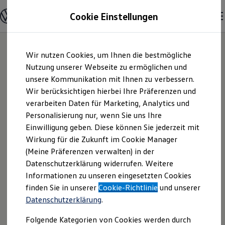
Modelle & Konfigurator
Cookie Einstellungen
Nutzfahrzeuge
Nutzfahrzeugkategorien entdecken
Modelle konfigurieren
Konfiguration laden
Zum
Zum
Modelle vergleichen
Wir nutzen Cookies, um Ihnen die bestmögliche
Hauptinhalt
Footer
Vorgängermodelle und Oldtimer
springen
springen
Nutzung unserer Webseite zu ermöglichen und
Vorgängermodelle
Oldtimer
unsere Kommunikation mit Ihnen zu verbessern.
Autohaus Schürer
Bulli Historie
Wir berücksichtigen hierbei Ihre Präferenzen und
Branchenlösungen & Gewerbekunden
verarbeiten Daten für Marketing, Analytics und
Umbaulösungen und Hersteller finden
GmbH & Co. KG |
Auf- und Umbauten entdecken & konfigurieren
Personalisierung nur, wenn Sie uns Ihre
Groß- und Sonderkunden
Einwilligung geben. Diese können Sie jederzeit mit
Impressum &
Großkunden
Wirkung für die Zukunft im Cookie Manager
Kommunen & Behörden
Journalisten
(Meine Präferenzen verwalten) in der
Rechtliches
Sportvereine
Datenschutzerklärung widerrufen. Weitere
Branchenlösungen
Informationen zu unseren eingesetzten Cookies
Bau & Handwerk
Gewerbliche Personenbeförderung
Hier finden Sie Informationen über die
finden Sie in unserer
Cookie-Richtlinie
und unserer
Service & mobile Werkstätten
Datenschutzerklärung
.
Autohaus Schürer GmbH & Co. KG als
Kurier, Logistik & Handel
Kühlfahrzeuge
verantwortliche Anbieterin von Inhalten
Folgende Kategorien von Cookies werden durch
Feuerwehr