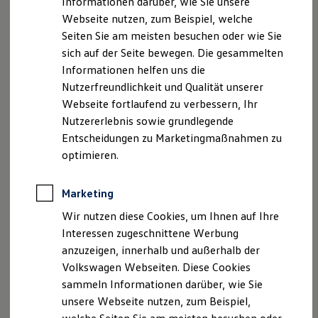
Informationen darüber, wie Sie unsere
Kfz-Versicherung für Nutzfahrzeuge
Webseite nutzen, zum Beispiel, welche
Restschuldversicherung
Umsatzst.-ID-Nr.: DE 128847030
Wartungsverträge
Seiten Sie am meisten besuchen oder wie Sie
Besitzer & Service
Registergericht: Amtsgericht HRB 16082 Augsburg
sich auf der Seite bewegen. Die gesammelten
Reparatur & Service
Steuernummer: 31/173/50302
Informationen helfen uns die
Sommer-Special
Reparatur, Pflege & Inspektion
Nutzerfreundlichkeit und Qualität unserer
Versicherungsvermittlerregister
Servicetermin anfragen
Webseite fortlaufend zu verbessern, Ihr
Service-Vorteile bei Volkswagen Nutzfahrzeuge
D-40LK-2YMWH-77
Nutzererlebnis sowie grundlegende
ServicePlus
www.vermittlerregister.info
Economy Service
Entscheidungen zu Marketingmaßnahmen zu
Räder & Reifen Service
optimieren.
Geschäftsführer: Tobias Schürer und Magnus Schürer
Ersatzfahrzeuge
Notdienst und Pannenhilfe
Software, Konnektivität & Apps
Hinweis gemäß § 36
Marketing
California App
Verbraucherstreitbeilegungsgesetz (VSBG):
VW Connect für Ihren ID. Buzz
Wir nutzen diese Cookies, um Ihnen auf Ihre
VW Connect für Ihren Transporter/Caravelle
Wir sind zur Teilnahme an einem
Interessen zugeschnittene Werbung
VW Connect für Ihren Amarok
Streitbeilegungsverfahren bei folgender
anzuzeigen, innerhalb und außerhalb der
VW Connect für andere Modelle
Verbraucherschlichtungsstelle bereit:
Connect Pro
Volkswagen Webseiten. Diese Cookies
Fleet Interface Data
Allgemeine Verbraucherschlichtungsstelle
sammeln Informationen darüber, wie Sie
Multistop Pathfinder
desZentrums für Schlichtung e. V.
unsere Webseite nutzen, zum Beispiel,
Übersicht Software Updates
Straßburger Straße 8
Hilfreiches für Besitzer