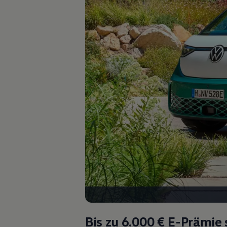
Autonomes Fahren
Mehr zum ID. Buzz
Online Beratung
California Welt
California Club
California Magazin & Ratgeber
Vanlife
Ratgeber
Routen & Reisen
California Reisen & Erlebnisse
California App
California Lifestyle & Zubehör
Übernachten im California
Marke
Unternehmen
Karriere
Karriere im Unternehmen
Karriere im Autohaus
Nachhaltigkeit
Kunden
Gesellschaft
Natur
Events
Rückblick VW Bus Festival 2023
Bis zu 6.000 €
E-Prämie 
75 Jahre Bulli Jubiläum