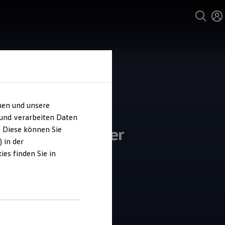
hen und unsere
und Service
 und verarbeiten Daten
ohaus Schnitzler
. Diese können Sie
 in der
es finden Sie in
4.5
|
55 Bewertungen