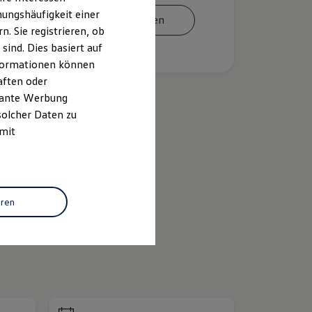
ungshäufigkeit einer
Termin vereinbaren
. Sie registrieren, ob
ind. Dies basiert auf
Informationen können
aften oder
evante Werbung
solcher Daten zu
 mit
k
ID.
Buzz
eren