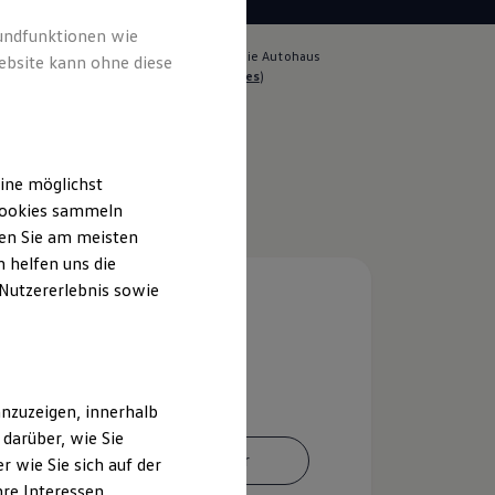
rundfunktionen wie
lich für die Inhalte auf dieser Seite ist die Autohaus
ebsite kann ohne diese
r GmbH - Co. KG
(
Impressum & Rechtliches
)
ine möglichst
 Cookies sammeln
ten Sie am meisten
 helfen uns die
 Nutzererlebnis sowie
nzuzeigen, innerhalb
darüber, wie Sie
Ansprechpartner
 wie Sie sich auf der
hre Interessen