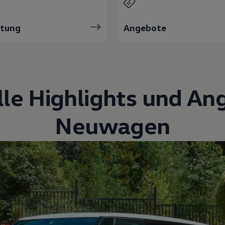
atung
Angebote
lle Highlights und An
Neuwagen