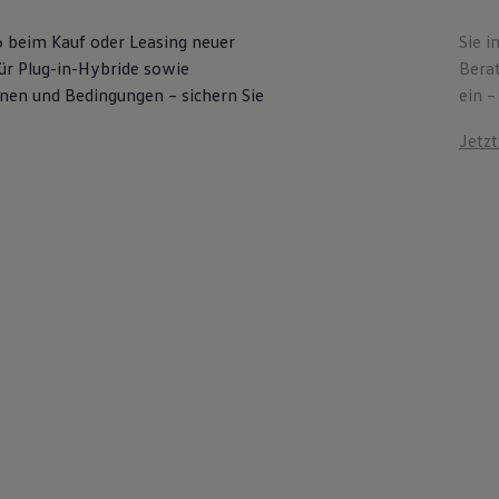
6 beim Kauf oder Leasing neuer
Sie i
für Plug-in-Hybride sowie
Bera
ionen und Bedingungen – sichern Sie
ein –
Jetz