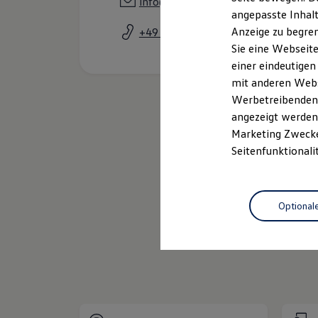
info@autohaus-schnitzler.de
Kfz-Versicherung für Nutzfahrzeuge
angepasste Inhalt
Restschuldversicherung
Anzeige zu begren
+49 2103 94500
Wartungsverträge
Besitzer & Service
Sie eine Webseite
Reparatur & Service
einer eindeutigen
Sommer-Special
mit anderen Webse
Reparatur, Pflege & Inspektion
Servicetermin anfragen
Werbetreibenden,
Service-Vorteile bei Volkswagen Nutzfahrzeuge
angezeigt werden 
ServicePlus
Marketing Zwecken
Economy Service
Räder & Reifen Service
Seitenfunktionali
Ersatzfahrzeuge
Notdienst und Pannenhilfe
Software, Konnektivität & Apps
Neuwagen
Nut
California App
Optional
VW Connect für Ihren ID. Buzz
VW Connect für Ihren Transporter/Caravelle
VW Connect für Ihren Amarok
Service
VW Connect für andere Modelle
Connect Pro
Fleet Interface Data
Multistop Pathfinder
Übersicht Software Updates
Hilfreiches für Besitzer