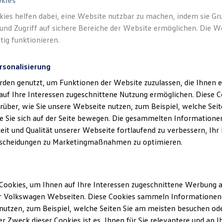
okies
kies helfen dabei, eine Website nutzbar zu machen, indem sie G
Verantwort
und Zugriff auf sichere Bereiche der Website ermöglichen. Die W
Schnitzle
tig funktionieren.
rsonalisierung
rden genutzt, um Funktionen der Website zuzulassen, die Ihnen e
auf Ihre Interessen zugeschnittene Nutzung ermöglichen. Diese
über, wie Sie unsere Webseite nutzen, zum Beispiel, welche Sei
 Sie sich auf der Seite bewegen. Die gesammelten Informationen
eit und Qualität unserer Webseite fortlaufend zu verbessern, Ihr
scheidungen zu Marketingmaßnahmen zu optimieren.
Unsere Abteilungen
Cookies, um Ihnen auf Ihre Interessen zugeschnittene Werbung a
Montag
-
Freitag
07:00
-
18:00
Uhr
r Volkswagen Webseiten. Diese Cookies sammeln Informationen 
Samstag
08:00
-
14:00
Uhr
utzen, zum Beispiel, welche Seiten Sie am meisten besuchen oder
r Zweck dieser Cookies ist es, Ihnen für Sie relevantere und an I