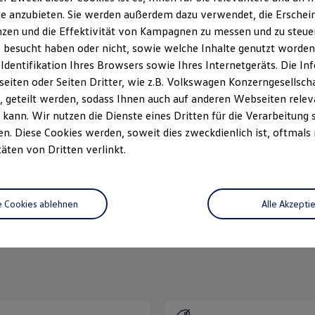
e anzubieten. Sie werden außerdem dazu verwendet, die Erschein
zen und die Effektivität von Kampagnen zu messen und zu steuern
 besucht haben oder nicht, sowie welche Inhalte genutzt worden s
 Identifikation Ihres Browsers sowie Ihres Internetgeräts. Die 
iten oder Seiten Dritter, wie z.B. Volkswagen Konzerngesellsch
 geteilt werden, sodass Ihnen auch auf anderen Webseiten rel
kann. Wir nutzen die Dienste eines Dritten für die Verarbeitung 
. Diese Cookies werden, soweit dies zweckdienlich ist, oftmals
Unsere Leistungen
im Überblic
täten von Dritten verlinkt.
zfahrzeuge
Neuwagen Caddy - Multivan -
e Cookies ablehnen
Alle Akzepti
California