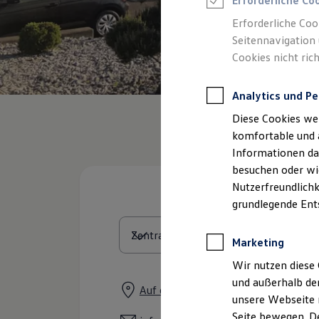
Erforderliche Co
Rettungsdienste
ONE Business ID Vorteile
Erforderliche Coo
Fahrzeugsuche & Marktplatz
Seitennavigation 
Fahrzeugsuche
Cookies nicht rich
Fahrzeuge online kaufen
Digitaler Marktplatz
Kauf & Finanzierung
Analytics und Pe
Online-Fahrzeugbewertung
Aktionen & Angebote
Diese Cookies we
E-Auto-Förderung
Für Privatkunden
komfortable und 
Für Gewerbekunden
Informationen dar
Profi Paket
besuchen oder wie
TopDeal
Gebrauchtwagen
Nutzerfreundlichk
ProfiPartner für Gebrauchtwagen
grundlegende Ent
Zertifizierte Gebrauchtwagen
Finanzierung
Für Privatkunden
Marketing
Für Gewerbekunden
Leasing
Wir nutzen diese 
Für Privatkunden
und außerhalb de
Für Gewerbekunden
Auf dem Sand 36, 40721 Hilden
unsere Webseite n
Versicherungen & Garantien
Garantien
Seite bewegen. De