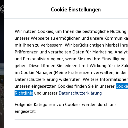
Modelle & Konfigurator
Cookie Einstellungen
Nutzfahrzeuge
Nutzfahrzeugkategorien entdecken
Modelle konfigurieren
Konfiguration laden
Zum
Zum
Modelle vergleichen
Verkauf und Service
Wir nutzen Cookies, um Ihnen die bestmögliche Nutzung
Hauptinhalt
Footer
Vorgängermodelle und Oldtimer
Autohaus Rostock Ost
springen
springen
unserer Webseite zu ermöglichen und unsere Kommunika
Vorgängermodelle
Oldtimer
mit Ihnen zu verbessern. Wir berücksichtigen hierbei Ihr
Bulli Historie
4.6
|
145 Bewertungen
Präferenzen und verarbeiten Daten für Marketing, Analyt
Branchenlösungen & Gewerbekunden
und Personalisierung nur, wenn Sie uns Ihre Einwilligung
Umbaulösungen und Hersteller finden
Auf- und Umbauten entdecken & konfigurieren
geben. Diese können Sie jederzeit mit Wirkung für die Zu
Groß- und Sonderkunden
im Cookie Manager (Meine Präferenzen verwalten) in der
Großkunden
Datenschutzerklärung widerrufen. Weitere Informatione
Kommunen & Behörden
Journalisten
unseren eingesetzten Cookies finden Sie in unserer
Cooki
Sportvereine
Richtlinie
und unserer
Datenschutzerklärung
.
Branchenlösungen
Bau & Handwerk
Folgende Kategorien von Cookies werden durch uns
Gewerbliche Personenbeförderung
Service & mobile Werkstätten
eingesetzt:
Kurier, Logistik & Handel
Kühlfahrzeuge
Feuerwehr