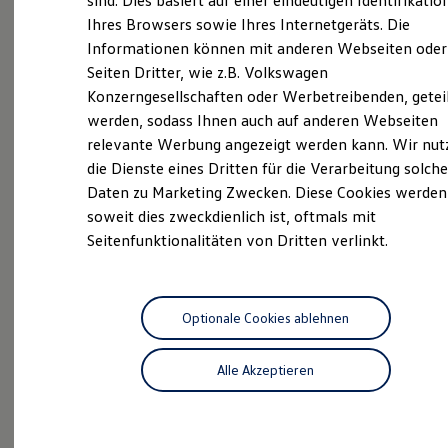
sind. Dies basiert auf einer eindeutigen Identifikatio
California
Digitales Bordbuch
Ihres Browsers sowie Ihres Internetgeräts. Die
Fahrerassistenz- und Sicherheitssysteme
ID.
Buzz
Informationen können mit anderen Webseiten oder
Kontrollleuchten
Kurzfahrprofile und Ölverdünnung
Seiten Dritter, wie z.B. Volkswagen
California-Profi-Partner
Batterieverordnung
Konzerngesellschaften oder Werbetreibenden, getei
XTL-Dieselkraftstoff
Service
werden, sodass Ihnen auch auf anderen Webseiten
Ersatzteile und Betriebsflüssigkeiten
Original Zubehör und Lifestyle Produkte
relevante Werbung angezeigt werden kann. Wir nut
ServicePlus
myVolkswagen
die Dienste eines Dritten für die Verarbeitung solche
myVolkswagen Business
Volkswagen Economy
Daten zu Marketing Zwecken. Diese Cookies werden
Elektrisch & Autonom
Elektro - & Hybridfahrzeuge
Service
soweit dies zweckdienlich ist, oftmals mit
Unser Ansatz
Seitenfunktionalitäten von Dritten verlinkt.
Klimafreundlicher Strom
ProfiPartner für
Reichweite & Ladelösungen
Gebrauchtwagen
Reichweitensimulator
Ladezeitensimulator
Zertifizierte
Gebrauchtwagen
Ladelösungen für Privatkunden
Optionale Cookies ablehnen
Ladelösungen für Gewerbekunden
KEP
Service
Wallbox und Ladekabel
Alle Akzeptieren
Bidirektionales Laden
Förderung & Kosten der Elektrofahrzeuge
Fördermöglichkeiten für Privatkunden
Fördermöglichkeiten für Gewerbekunden
Kostensimulator