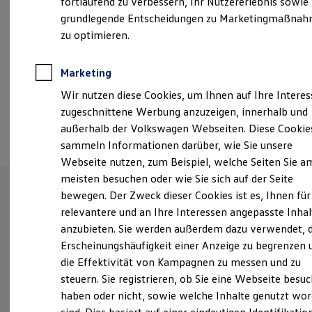
fortlaufend zu verbessern, Ihr Nutzererlebnis sowie
Samstag
08:00
-
13:00
Uhr
Kfz-Versicherung für Nutzfahrzeuge
grundlegende Entscheidungen zu Marketingmaßna
Restschuldversicherung
Wartungsverträge
zu optimieren.
+49 381 65020
Besitzer & Service
Reparatur & Service
Sommer-Special
Marketing
Ansprechpartner
Reparatur, Pflege & Inspektion
Wir nutzen diese Cookies, um Ihnen auf Ihre Intere
Servicetermin anfragen
Service-Vorteile bei Volkswagen Nutzfahrzeuge
zugeschnittene Werbung anzuzeigen, innerhalb und
ServicePlus
Termin vereinbaren
außerhalb der Volkswagen Webseiten. Diese Cookie
Economy Service
sammeln Informationen darüber, wie Sie unsere
Räder & Reifen Service
Ersatzfahrzeuge
Webseite nutzen, zum Beispiel, welche Seiten Sie a
Notdienst und Pannenhilfe
meisten besuchen oder wie Sie sich auf der Seite
Software, Konnektivität & Apps
bewegen. Der Zweck dieser Cookies ist es, Ihnen für
California App
VW Connect für Ihren ID. Buzz
Unsere Leistungen
im
relevantere und an Ihre Interessen angepasste Inhal
VW Connect für Ihren Transporter/Caravelle
anzubieten. Sie werden außerdem dazu verwendet, d
VW Connect für Ihren Amarok
Überblick
Erscheinungshäufigkeit einer Anzeige zu begrenzen 
VW Connect für andere Modelle
Connect Pro
die Effektivität von Kampagnen zu messen und zu
Fleet Interface Data
Neuwagen
Nutzfahrzeuge
steuern. Sie registrieren, ob Sie eine Webseite besuc
Multistop Pathfinder
haben oder nicht, sowie welche Inhalte genutzt wo
Übersicht Software Updates
Neuwagen Caddy - Multivan -
Hilfreiches für Besitzer