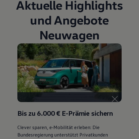
Aktuelle Highlights
Bulli Magazin
Fahrzeugabholung ab Werk
und Angebote
Uptime
Neuwagen
Bis zu 6.000 €
E-Prämie sichern
Clever sparen, e‑Mobilität erleben: Die
Bundesregierung unterstützt Privatkunden