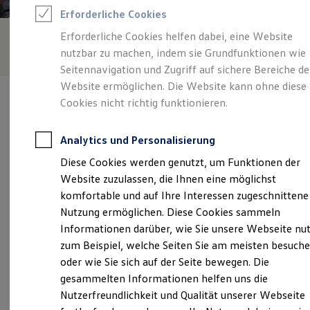
Rettungsdienste
Erforderliche Cookies
ONE Business ID Vorteile
Fahrzeugsuche & Marktplatz
Erforderliche Cookies helfen dabei, eine Website
Fahrzeugsuche
nutzbar zu machen, indem sie Grundfunktionen wie
Fahrzeuge online kaufen
Digitaler Marktplatz
Seitennavigation und Zugriff auf sichere Bereiche de
Kauf & Finanzierung
Website ermöglichen. Die Website kann ohne diese
Online-Fahrzeugbewertung
Cookies nicht richtig funktionieren.
Aktionen & Angebote
E-Auto-Förderung
Für Privatkunden
Analytics und Personalisierung
Für Gewerbekunden
Verantwortlich für die Inhalte auf dieser Seite ist die Autohaus
Profi Paket
Diese Cookies werden genutzt, um Funktionen der
Rostock Ost GmbH
(
Impressum & Rechtliches
)
TopDeal
Website zuzulassen, die Ihnen eine möglichst
Gebrauchtwagen
ProfiPartner für Gebrauchtwagen
komfortable und auf Ihre Interessen zugeschnittene
Zertifizierte Gebrauchtwagen
Unsere 
Nutzung ermöglichen. Diese Cookies sammeln
Finanzierung
Informationen darüber, wie Sie unsere Webseite nu
Für Privatkunden
Für Gewerbekunden
zum Beispiel, welche Seiten Sie am meisten besuch
Leasing
Rövershäger Chaussee 5, 18146 Rostock
oder wie Sie sich auf der Seite bewegen. Die
Für Privatkunden
gesammelten Informationen helfen uns die
Für Gewerbekunden
Montag
-
Freitag
06:30
-
19:00
Uhr
Versicherungen & Garantien
Nutzerfreundlichkeit und Qualität unserer Webseite
Garantien