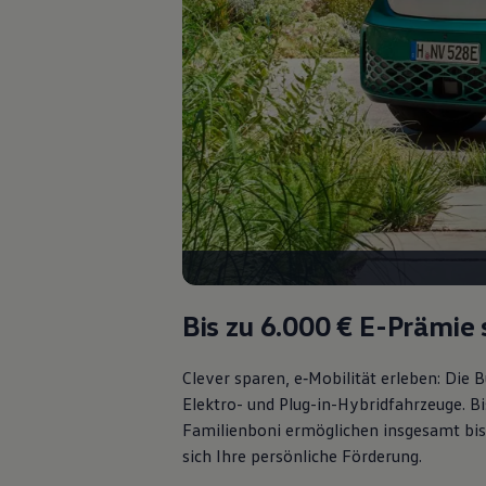
Kostensimulator
Autonomes Fahren
Mehr zum ID. Buzz
Online Beratung
California Welt
California Club
California Magazin & Ratgeber
Vanlife
Ratgeber
Routen & Reisen
California Reisen & Erlebnisse
California App
California Lifestyle & Zubehör
Übernachten im California
Marke
Unternehmen
Bis zu 6.000 €
E-Prämie 
Karriere
Karriere im Unternehmen
Karriere im Autohaus
Clever sparen, e‑Mobilität erleben: Die
Nachhaltigkeit
Elektro- und Plug-in-Hybridfahrzeuge. Bi
Kunden
Gesellschaft
Familienboni ermöglichen insgesamt bis
Natur
sich Ihre persönliche Förderung.
Events
Rückblick VW Bus Festival 2023