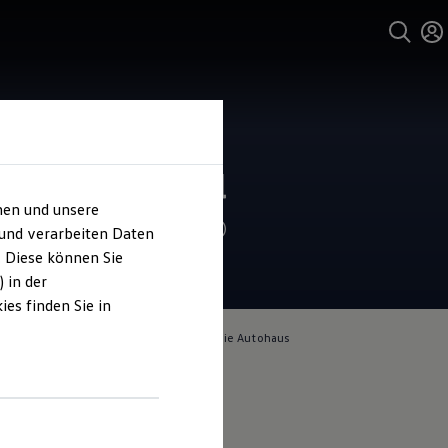
und Service
ohaus Rinnetal
hen und unsere
4.7
|
104 Bewertungen
 und verarbeiten Daten
. Diese können Sie
 in der
es finden Sie in
lich für die Inhalte auf dieser Seite ist die Autohaus
 GmbH
(
Impressum & Rechtliches
)