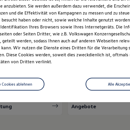
e anzubieten. Sie werden außerdem dazu verwendet, die Erschein
Unsere Leistungen
im Überblic
zen und die Effektivität von Kampagnen zu messen und zu steuern
 besucht haben oder nicht, sowie welche Inhalte genutzt worden s
 Identifikation Ihres Browsers sowie Ihres Internetgeräts. Die 
Neuwagen Caddy - Multivan -
I
iten oder Seiten Dritter, wie z.B. Volkswagen Konzerngesellsch
California
 geteilt werden, sodass Ihnen auch auf anderen Webseiten rel
kann. Wir nutzen die Dienste eines Dritten für die Verarbeitung 
ServicePlus
V
. Diese Cookies werden, soweit dies zweckdienlich ist, oftmals
S
täten von Dritten verlinkt.
e Cookies ablehnen
Alle Akzepti
atung
Angebote