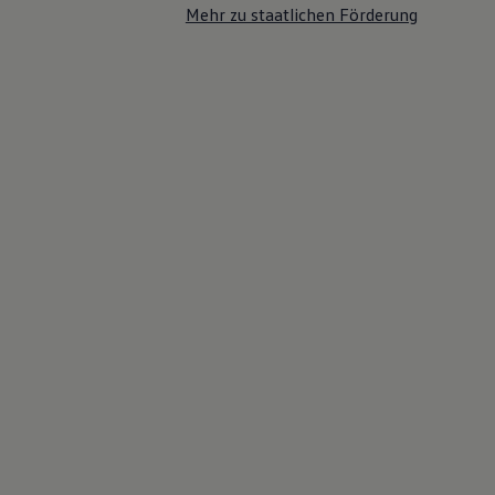
Mehr zu staatlichen Förderung
75 Jahre Bulli Jubiläum
Bulli Magazin
Fahrzeugabholung ab Werk