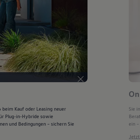
Onl
6 beim Kauf oder Leasing neuer
Sie i
für Plug-in-Hybride sowie
Bera
ionen und Bedingungen – sichern Sie
ein –
Jetz