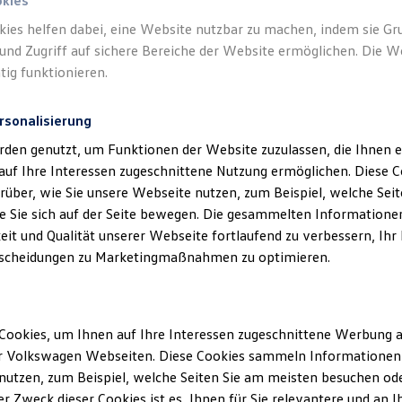
okies
kies helfen dabei, eine Website nutzbar zu machen, indem sie G
und Zugriff auf sichere Bereiche der Website ermöglichen. Die W
tig funktionieren.
rsonalisierung
Unsere Abteilungen
rden genutzt, um Funktionen der Website zuzulassen, die Ihnen e
auf Ihre Interessen zugeschnittene Nutzung ermöglichen. Diese
über, wie Sie unsere Webseite nutzen, zum Beispiel, welche Sei
Montag
-
Freitag
07:00
-
18:00
Uhr
 Sie sich auf der Seite bewegen. Die gesammelten Informationen
stadt
Samstag
08:00
-
12:30
Uhr
eit und Qualität unserer Webseite fortlaufend zu verbessern, Ihr
scheidungen zu Marketingmaßnahmen zu optimieren.
Cookies, um Ihnen auf Ihre Interessen zugeschnittene Werbung a
r Volkswagen Webseiten. Diese Cookies sammeln Informationen 
utzen, zum Beispiel, welche Seiten Sie am meisten besuchen oder
r Zweck dieser Cookies ist es, Ihnen für Sie relevantere und an I