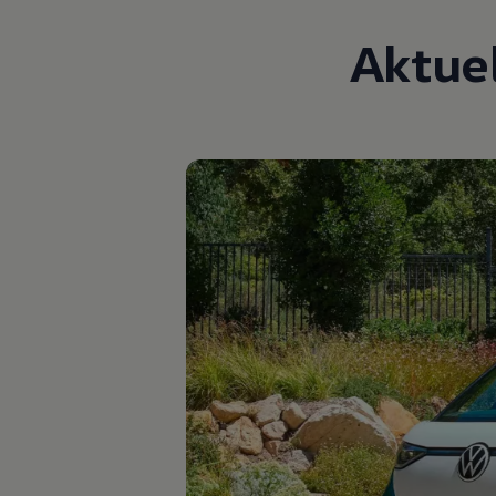
Hilfreiches für Besitzer
Digitales Bordbuch
Aktue
Fahrerassistenz- und Sicherheitssysteme
Kontrollleuchten
Kurzfahrprofile und Ölverdünnung
Batterieverordnung
XTL-Dieselkraftstoff
Ersatzteile und Betriebsflüssigkeiten
Original Zubehör und Lifestyle Produkte
myVolkswagen
myVolkswagen Business
Elektrisch & Autonom
Elektro - & Hybridfahrzeuge
Unser Ansatz
Klimafreundlicher Strom
Reichweite & Ladelösungen
Reichweitensimulator
Ladezeitensimulator
Ladelösungen für Privatkunden
Ladelösungen für Gewerbekunden
Wallbox und Ladekabel
Bidirektionales Laden
Förderung & Kosten der Elektrofahrzeuge
Fördermöglichkeiten für Privatkunden
Fördermöglichkeiten für Gewerbekunden