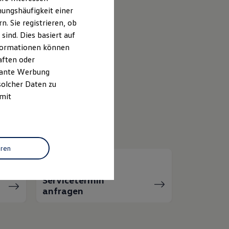
ungshäufigkeit einer
k
. Sie registrieren, ob
ind. Dies basiert auf
Informationen können
D.
Buzz
aften oder
evante Werbung
solcher Daten zu
olkswagen Economy
 mit
ervice
eren
Servicetermin
anfragen