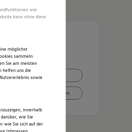
rundfunktionen wie
ebsite kann ohne diese
ine möglichst
 Cookies sammeln
ten Sie am meisten
 helfen uns die
Ansprechpartner
 Nutzererlebnis sowie
Termin vereinbaren
nzuzeigen, innerhalb
darüber, wie Sie
 wie Sie sich auf der
hre Interessen