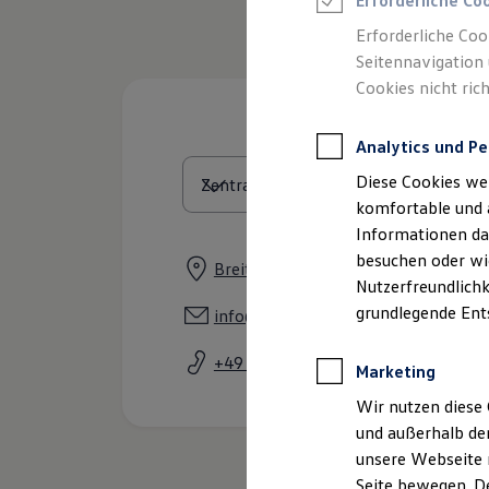
Erforderliche Co
Feuerwehr
Rettungsdienste
Erforderliche Coo
ONE Business ID Vorteile
Seitennavigation 
Fahrzeugsuche & Marktplatz
Cookies nicht rich
Fahrzeugsuche
Fahrzeuge online kaufen
Digitaler Marktplatz
Analytics und Pe
Kauf & Finanzierung
Online-Fahrzeugbewertung
Diese Cookies we
Aktionen & Angebote
E-Auto-Förderung
komfortable und 
Für Privatkunden
Informationen dar
Für Gewerbekunden
besuchen oder wie
Profi Paket
Breitscheidstraße 128, 07407 Rudol
TopDeal
Nutzerfreundlichk
Gebrauchtwagen
grundlegende Ent
info@rinnetal.com
ProfiPartner für Gebrauchtwagen
Zertifizierte Gebrauchtwagen
+49 3672 4838480
Finanzierung
Marketing
Für Privatkunden
Für Gewerbekunden
Wir nutzen diese 
Leasing
und außerhalb de
Für Privatkunden
unsere Webseite n
Für Gewerbekunden
Versicherungen & Garantien
Seite bewegen. De