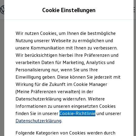
Modelle & Konfigurator
Cookie Einstellungen
Nutzfahrzeuge
Nutzfahrzeugkategorien entdecken
Modelle konfigurieren
Konfiguration laden
Zum
Zum
Modelle vergleichen
Wir nutzen Cookies, um Ihnen die bestmögliche
Hauptinhalt
Footer
Vorgängermodelle und Oldtimer
springen
springen
Nutzung unserer Webseite zu ermöglichen und
Vorgängermodelle
Oldtimer
unsere Kommunikation mit Ihnen zu verbessern.
Autohaus Rinner
Bulli Historie
Wir berücksichtigen hierbei Ihre Präferenzen und
Branchenlösungen & Gewerbekunden
verarbeiten Daten für Marketing, Analytics und
Umbaulösungen und Hersteller finden
GmbH | Impressum
Auf- und Umbauten entdecken & konfigurieren
Personalisierung nur, wenn Sie uns Ihre
Groß- und Sonderkunden
Einwilligung geben. Diese können Sie jederzeit mit
& Rechtliches
Großkunden
Wirkung für die Zukunft im Cookie Manager
Kommunen & Behörden
Journalisten
(Meine Präferenzen verwalten) in der
Sportvereine
Hier finden Sie Informationen über die
Datenschutzerklärung widerrufen. Weitere
Branchenlösungen
Informationen zu unseren eingesetzten Cookies
Bau & Handwerk
Autohaus Rinner GmbH als
Gewerbliche Personenbeförderung
finden Sie in unserer
Cookie-Richtlinie
und unserer
verantwortliche Anbieterin von Inhalten
Service & mobile Werkstätten
Datenschutzerklärung
.
und Angeboten, die auf dieser Webseite
Kurier, Logistik & Handel
Menschen mit Behinderung
speziell aufgeführt sind.
Folgende Kategorien von Cookies werden durch
Kühlfahrzeuge