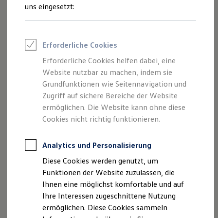
Feuerwehr
uns eingesetzt:
Rettungsdienste
ONE Business ID Vorteile
Fahrzeugsuche & Marktplatz
Fahrzeugsuche
Impressum
Erforderliche Cookies
Fahrzeuge online kaufen
Digitaler Marktplatz
Erforderliche Cookies helfen dabei, eine
Datenschutzerklärung
Kauf & Finanzierung
Website nutzbar zu machen, indem sie
Online-Fahrzeugbewertung
Aktionen & Angebote
Grundfunktionen wie Seitennavigation und
E-Auto-Förderung
Zugriff auf sichere Bereiche der Website
Impressum
Für Privatkunden
ermöglichen. Die Website kann ohne diese
Für Gewerbekunden
Profi Paket
Cookies nicht richtig funktionieren.
Autohaus Rinner GmbH DEmmeljochstr. 50
TopDeal
Gebrauchtwagen
D-83646 Bad Tölz
ProfiPartner für Gebrauchtwagen
Analytics und Personalisierung
Tel. +49 - 8041 - 7895-10
Zertifizierte Gebrauchtwagen
Diese Cookies werden genutzt, um
Fax +49 - 8041 - 7895-22
Finanzierung
Für Privatkunden
Funktionen der Website zuzulassen, die
E-Mail:
info@autohaus-rinner.de
Für Gewerbekunden
Ihnen eine möglichst komfortable und auf
Leasing
Geschäftsführer: Jürgen Rinner, Peter Rinner
Ihre Interessen zugeschnittene Nutzung
Für Privatkunden
Gerichtsstand: Wolfratshausen
Für Gewerbekunden
ermöglichen. Diese Cookies sammeln
Versicherungen & Garantien
Registergericht: München