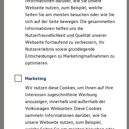
Informationen darüber, wie Sie unsere
Garantien
Handelsregister-Eintragung Nr. HRB 95886
Webseite nutzen, zum Beispiel, welche
Kfz-Versicherung für Nutzfahrzeuge
Umsatzsteuer-ID: DE 128354944
Restschuldversicherung
Seiten Sie am meisten besuchen oder wie Sie
Wartungsverträge
Steuer Nr. 139/121/90271
sich auf der Seite bewegen. Die gesammelten
Besitzer & Service
Verantwortlich gem. § 55 RStV: Jürgen Rinner und
Informationen helfen uns die
Reparatur & Service
Peter Rinner
Sommer-Special
Nutzerfreundlichkeit und Qualität unserer
Reparatur, Pflege & Inspektion
Webseite fortlaufend zu verbessern, Ihr
Servicetermin anfragen
Angaben zur bzw. zum Datenschutzbeauftragten:
Nutzererlebnis sowie grundlegende
Service-Vorteile bei Volkswagen Nutzfahrzeuge
Gernot Schwalbe
ServicePlus
Entscheidungen zu Marketingmaßnahmen zu
Economy Service
TÜV SÜD Pluspunkt GmbH
optimieren.
Räder & Reifen Service
Wiesenring 2
Ersatzfahrzeuge
04159 Leipzig
Notdienst und Pannenhilfe
Marketing
Software, Konnektivität & Apps
Email:
gernot.schwalbe@tuev-sued.de
California App
Wir nutzen diese Cookies, um Ihnen auf Ihre
Tel.: 0176/13069622
VW Connect für Ihren ID. Buzz
Interessen zugeschnittene Werbung
VW Connect für Ihren Transporter/Caravelle
Kundeninformation nach §11 der Verordnung über die
anzuzeigen, innerhalb und außerhalb der
VW Connect für Ihren Amarok
VW Connect für andere Modelle
Versicherungsvermittlung und -beratung:
Volkswagen Webseiten. Diese Cookies
Connect Pro
Wir sind als Versicherungsvertreter nach § 34d Abs. 7
sammeln Informationen darüber, wie Sie
Fleet Interface Data
Nr. 1 Gewerbeordnung als Versicherungsvertreter
unsere Webseite nutzen, zum Beispiel,
Multistop Pathfinder
Übersicht Software Updates
ausschließlich über die Volkswagen