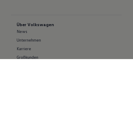
Über Volkswagen
News
Unternehmen
Karriere
Großkunden
Erklärung zur Barrierefreiheit
Konzern
Volkswagen Konzern
Investor Relations
Compliance im Konzern
Kontakt Cyber Security
Volkswagen PKW
Social Media
Facebook