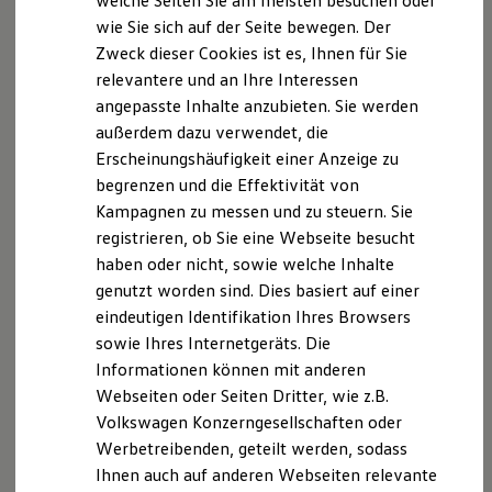
welche Seiten Sie am meisten besuchen oder
Hilfreiches für Besitzer
Versicherungsdienst GmbH tätig und bei der
wie Sie sich auf der Seite bewegen. Der
Digitales Bordbuch
Industrie- und Handelskammer für München und
Zweck dieser Cookies ist es, Ihnen für Sie
Fahrerassistenz- und Sicherheitssysteme
Kontrollleuchten
Oberbayern, Max-Joseph-Str. 4, 80333 München
relevantere und an Ihre Interessen
Kurzfahrprofile und Ölverdünnung
gemeldet. Eingetragen sind wir im Vermittlerregister
angepasste Inhalte anzubieten. Sie werden
Batterieverordnung
unter der Nummer D-3RGS-Q1ERE-39. Überprüfen
außerdem dazu verwendet, die
XTL-Dieselkraftstoff
Ersatzteile und Betriebsflüssigkeiten
können Sie das im Internet unter
Erscheinungshäufigkeit einer Anzeige zu
Original Zubehör und Lifestyle Produkte
www.vermittlerregister.info
oder beim
begrenzen und die Effektivität von
myVolkswagen
Vermittlerregister, Deutscher Industrie- und
Kampagnen zu messen und zu steuern. Sie
myVolkswagen Business
Elektrisch & Autonom
Handelskammertag (DIHK) e.V., Breite Straße 29,
registrieren, ob Sie eine Webseite besucht
Elektro - & Hybridfahrzeuge
10178 Berlin. Wir bieten eine Beratung an und
haben oder nicht, sowie welche Inhalte
Unser Ansatz
erhalte für unsere Tätigkeit als
genutzt worden sind. Dies basiert auf einer
Klimafreundlicher Strom
Reichweite & Ladelösungen
Versicherungsvermittler Provisionen, welche in der
eindeutigen Identifikation Ihres Browsers
Reichweitensimulator
Versicherungsprämie bereits enthalten sind.
sowie Ihres Internetgeräts. Die
Ladezeitensimulator
Sollten Sie ausnahmsweise einmal nicht mit unserer
Informationen können mit anderen
Ladelösungen für Privatkunden
Ladelösungen für Gewerbekunden
Beratungsleistung zufrieden sein, können Sie sich
Webseiten oder Seiten Dritter, wie z.B.
Wallbox und Ladekabel
auch an folgende Adresse wenden:
Volkswagen Konzerngesellschaften oder
Bidirektionales Laden
Versicherungsombudsmann e.V., Postfach 080632,
Werbetreibenden, geteilt werden, sodass
Förderung & Kosten der Elektrofahrzeuge
Fördermöglichkeiten für Privatkunden
10006 Berlin,
Ihnen auch auf anderen Webseiten relevante
Fördermöglichkeiten für Gewerbekunden