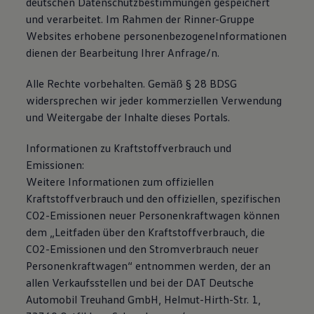
deutschen Datenschutzbestimmungen gespeichert
75 Jahre Bulli Jubiläum
und verarbeitet. Im Rahmen der Rinner-Gruppe
Bulli Magazin
Websites erhobene personenbezogeneInformationen
Fahrzeugabholung ab Werk
dienen der Bearbeitung Ihrer Anfrage/n.
Alle Rechte vorbehalten. Gemäß § 28 BDSG
widersprechen wir jeder kommerziellen Verwendung
und Weitergabe der Inhalte dieses Portals.
Informationen zu Kraftstoffverbrauch und
Emissionen:
Weitere Informationen zum offiziellen
Kraftstoffverbrauch und den offiziellen, spezifischen
CO2-Emissionen neuer Personenkraftwagen können
dem „Leitfaden über den Kraftstoffverbrauch, die
CO2-Emissionen und den Stromverbrauch neuer
Personenkraftwagen“ entnommen werden, der an
allen Verkaufsstellen und bei der DAT Deutsche
Automobil Treuhand GmbH, Helmut-Hirth-Str. 1,