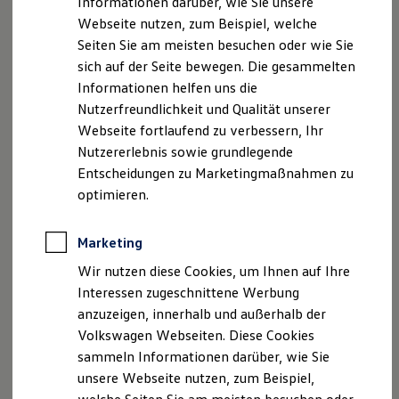
Informationen darüber, wie Sie unsere
Kfz-Versicherung für Nutzfahrzeuge
Faxnummer: 07967 7109120
Webseite nutzen, zum Beispiel, welche
Restschuldversicherung
E-Mail:
Wartungsverträge
info@autohaus-rettenmeier.de
Seiten Sie am meisten besuchen oder wie Sie
Besitzer & Service
sich auf der Seite bewegen. Die gesammelten
Reparatur & Service
Umsatzst.-ID-Nr.: DE253141114
Informationen helfen uns die
Sommer-Special
Registergericht: Amtsgericht Ulm HRA 670551
Reparatur, Pflege & Inspektion
Nutzerfreundlichkeit und Qualität unserer
Servicetermin anfragen
Webseite fortlaufend zu verbessern, Ihr
Service-Vorteile bei Volkswagen Nutzfahrzeuge
Geschäftsführer: Josef Rettenmeier
Nutzererlebnis sowie grundlegende
ServicePlus
Economy Service
Entscheidungen zu Marketingmaßnahmen zu
Hinweis gemäß § 36
Räder & Reifen Service
optimieren.
Verbraucherstreitbeilegungsgesetz (VSBG):
Ersatzfahrzeuge
Notdienst und Pannenhilfe
Wir sind zur Teilnahme an einem
Software, Konnektivität & Apps
Marketing
Streitbeilegungsverfahren bei folgender
California App
Verbraucherschlichtungsstelle bereit:
VW Connect für Ihren ID. Buzz
Wir nutzen diese Cookies, um Ihnen auf Ihre
VW Connect für Ihren Transporter/Caravelle
Allgemeine Verbraucherschlichtungsstelle
Interessen zugeschnittene Werbung
VW Connect für Ihren Amarok
desZentrums für Schlichtung e. V.
anzuzeigen, innerhalb und außerhalb der
VW Connect für andere Modelle
Straßburger Straße 8
Connect Pro
Volkswagen Webseiten. Diese Cookies
Fleet Interface Data
77694 Kehl am Rhein
sammeln Informationen darüber, wie Sie
Multistop Pathfinder
http://www.verbraucher-schlichter.de
unsere Webseite nutzen, zum Beispiel,
Übersicht Software Updates
Hilfreiches für Besitzer