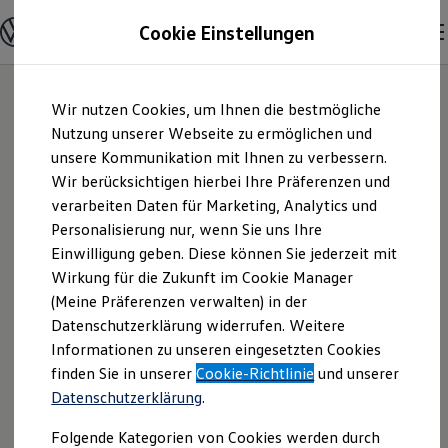
Modelle & Konfigurator
Cookie Einstellungen
Nutzfahrzeuge
Nutzfahrzeugkategorien entdecken
Modelle konfigurieren
Konfiguration laden
Zum
Zum
Modelle vergleichen
Wir nutzen Cookies, um Ihnen die bestmögliche
Hauptinhalt
Footer
Vorgängermodelle und Oldtimer
springen
springen
Nutzung unserer Webseite zu ermöglichen und
Vorgängermodelle
Oldtimer
unsere Kommunikation mit Ihnen zu verbessern.
Autohaus
Bulli Historie
Wir berücksichtigen hierbei Ihre Präferenzen und
Branchenlösungen & Gewerbekunden
verarbeiten Daten für Marketing, Analytics und
Umbaulösungen und Hersteller finden
Rettenmeier GmbH
Auf- und Umbauten entdecken & konfigurieren
Personalisierung nur, wenn Sie uns Ihre
Groß- und Sonderkunden
Einwilligung geben. Diese können Sie jederzeit mit
& Co. KG |
Großkunden
Wirkung für die Zukunft im Cookie Manager
Kommunen & Behörden
Journalisten
(Meine Präferenzen verwalten) in der
Impressum &
Sportvereine
Datenschutzerklärung widerrufen. Weitere
Branchenlösungen
Informationen zu unseren eingesetzten Cookies
Bau & Handwerk
Rechtliches
Gewerbliche Personenbeförderung
finden Sie in unserer
Cookie-Richtlinie
und unserer
Service & mobile Werkstätten
Datenschutzerklärung
.
Kurier, Logistik & Handel
Hier finden Sie Informationen über die
Kühlfahrzeuge
Folgende Kategorien von Cookies werden durch
Feuerwehr