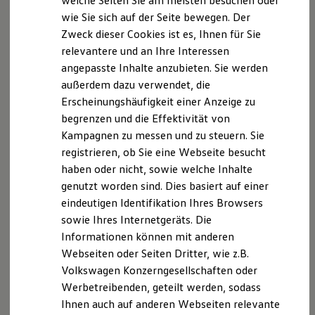
welche Seiten Sie am meisten besuchen oder
Digitales Bordbuch
wie Sie sich auf der Seite bewegen. Der
Fahrerassistenz- und Sicherheitssysteme
Datenschutzerklärung
Zweck dieser Cookies ist es, Ihnen für Sie
Kontrollleuchten
Kurzfahrprofile und Ölverdünnung
relevantere und an Ihre Interessen
Batterieverordnung
angepasste Inhalte anzubieten. Sie werden
XTL-Dieselkraftstoff
A. Verantwortlicher
außerdem dazu verwendet, die
Ersatzteile und Betriebsflüssigkeiten
Original Zubehör und Lifestyle Produkte
Erscheinungshäufigkeit einer Anzeige zu
Wir freuen uns, dass Sie unsere Webseite der
myVolkswagen
begrenzen und die Effektivität von
Autohaus Rettenmeier KG besuchen. Im Folgenden
myVolkswagen Business
Kampagnen zu messen und zu steuern. Sie
Elektrisch & Autonom
informieren wir Sie über die Verarbeitung Ihrer
Elektro - & Hybridfahrzeuge
registrieren, ob Sie eine Webseite besucht
personenbezogenen Daten durch uns im
Unser Ansatz
haben oder nicht, sowie welche Inhalte
Zusammenhang mit Ihrem Besuch unserer Webseite.
Klimafreundlicher Strom
genutzt worden sind. Dies basiert auf einer
Reichweite & Ladelösungen
Reichweitensimulator
B. Verarbeitung Ihrer personenbezogenen Daten
eindeutigen Identifikation Ihres Browsers
Ladezeitensimulator
sowie Ihres Internetgeräts. Die
Ladelösungen für Privatkunden
Unsere Webseite bietet Ihnen verschiedene
Informationen können mit anderen
Ladelösungen für Gewerbekunden
Wallbox und Ladekabel
Angebote, die wir Ihnen in Bezug auf dabei durch uns
Webseiten oder Seiten Dritter, wie z.B.
Bidirektionales Laden
verarbeitete personenbezogene Daten im Folgenden
Volkswagen Konzerngesellschaften oder
Förderung & Kosten der Elektrofahrzeuge
näher erläutern möchten. Bei der Datenverarbeitung
Werbetreibenden, geteilt werden, sodass
Fördermöglichkeiten für Privatkunden
Fördermöglichkeiten für Gewerbekunden
im Zusammenhang mit unserer Webseite unterstützt
Ihnen auch auf anderen Webseiten relevante
Kostensimulator