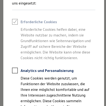
Autohaus Rettenmeier GmbH & Co. KG
Rettungsdienste
uns eingesetzt:
als verantwortliche Anbieterin von
ONE Business ID Vorteile
Fahrzeugsuche & Marktplatz
Inhalten und Angeboten, die auf dieser
Fahrzeugsuche
Webseite speziell aufgeführt sind.
Fahrzeuge online kaufen
Erforderliche Cookies
Digitaler Marktplatz
Kauf & Finanzierung
Erforderliche Cookies helfen dabei, eine
Online-Fahrzeugbewertung
Website nutzbar zu machen, indem sie
Aktionen & Angebote
E-Auto-Förderung
Grundfunktionen wie Seitennavigation und
Impressum
Für Privatkunden
Zugriff auf sichere Bereiche der Website
Für Gewerbekunden
ermöglichen. Die Website kann ohne diese
Datenschutzerklärung
Profi Paket
TopDeal
Cookies nicht richtig funktionieren.
Gebrauchtwagen
ProfiPartner für Gebrauchtwagen
Zertifizierte Gebrauchtwagen
Analytics und Personalisierung
Impressum
Finanzierung
Diese Cookies werden genutzt, um
Für Privatkunden
Für Gewerbekunden
Funktionen der Website zuzulassen, die
Autohaus Rettenmeier KG
Leasing
Ihnen eine möglichst komfortable und auf
Hauptstr. 43-45
Für Privatkunden
Ihre Interessen zugeschnittene Nutzung
74597 Stimpfach
Für Gewerbekunden
Versicherungen & Garantien
ermöglichen. Diese Cookies sammeln
Garantien
Telefonnummer: 07967 710910