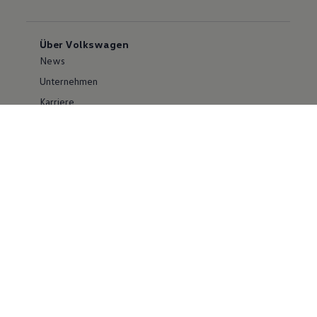
Über Volkswagen
News
Unternehmen
Karriere
Großkunden
Erklärung zur Barrierefreiheit
Konzern
Volkswagen Konzern
Investor Relations
Compliance im Konzern
Kontakt Cyber Security
Volkswagen PKW
Social Media
Facebook
Instagram