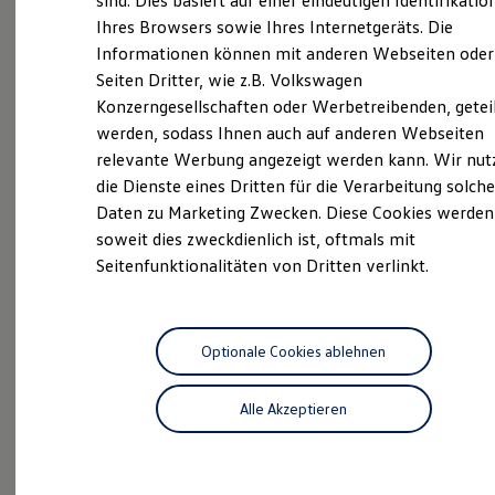
sind. Dies basiert auf einer eindeutigen Identifikatio
gerne zur Verfügung. Erfahren Sie hier, wer wir sind,
Digitales Bordbuch
Ihres Browsers sowie Ihres Internetgeräts. Die
Fahrerassistenz- und Sicherheitssysteme
wie Sie uns erreichen können und welche Leistungen
Informationen können mit anderen Webseiten oder
Kontrollleuchten
wir Ihnen bieten. Lernen Sie unser Team kennen und
Kurzfahrprofile und Ölverdünnung
Seiten Dritter, wie z.B. Volkswagen
lassen Sie sich von unserem Routenplaner den Weg
Batterieverordnung
Konzerngesellschaften oder Werbetreibenden, getei
XTL-Dieselkraftstoff
zu uns zeigen. Wir freuen uns auf Ihren Besuch.
werden, sodass Ihnen auch auf anderen Webseiten
Ersatzteile und Betriebsflüssigkeiten
Original Zubehör und Lifestyle Produkte
relevante Werbung angezeigt werden kann. Wir nut
myVolkswagen
Das sind unsere Leistungen
die Dienste eines Dritten für die Verarbeitung solche
myVolkswagen Business
Daten zu Marketing Zwecken. Diese Cookies werden
Elektrisch & Autonom
Neuwagen
Nutzfahrzeuge
Elektro - & Hybridfahrzeuge
soweit dies zweckdienlich ist, oftmals mit
Unser Ansatz
Seitenfunktionalitäten von Dritten verlinkt.
Neuwagen Caddy - Multivan -
Klimafreundlicher Strom
Reichweite & Ladelösungen
California
Reichweitensimulator
Ladezeitensimulator
ID.
Buzz
Ladelösungen für Privatkunden
Optionale Cookies ablehnen
Ladelösungen für Gewerbekunden
Service
Wallbox und Ladekabel
Alle Akzeptieren
Bidirektionales Laden
ServicePlus
Förderung & Kosten der Elektrofahrzeuge
Fördermöglichkeiten für Privatkunden
Fördermöglichkeiten für Gewerbekunden
Kostensimulator