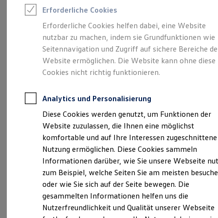
Rettungsdienste
Erforderliche Cookies
ONE Business ID Vorteile
Fahrzeugsuche & Marktplatz
Erforderliche Cookies helfen dabei, eine Website
Fahrzeugsuche
Unsere 
nutzbar zu machen, indem sie Grundfunktionen wie
Fahrzeuge online kaufen
Digitaler Marktplatz
Seitennavigation und Zugriff auf sichere Bereiche de
Kauf & Finanzierung
Website ermöglichen. Die Website kann ohne diese
Online-Fahrzeugbewertung
Am Schwalbanger 39, 86633 Neuburg
Cookies nicht richtig funktionieren.
Aktionen & Angebote
E-Auto-Förderung
Montag
Für Privatkunden
-
Freitag
07:00
-
18:00
Uhr
Analytics und Personalisierung
Für Gewerbekunden
Profi Paket
Diese Cookies werden genutzt, um Funktionen der
info@autohaus-prueller.de
TopDeal
Website zuzulassen, die Ihnen eine möglichst
Gebrauchtwagen
ProfiPartner für Gebrauchtwagen
komfortable und auf Ihre Interessen zugeschnittene
+49 8431 676770
Zertifizierte Gebrauchtwagen
Nutzung ermöglichen. Diese Cookies sammeln
Finanzierung
Informationen darüber, wie Sie unsere Webseite nu
Für Privatkunden
Ansprechpartner
Für Gewerbekunden
zum Beispiel, welche Seiten Sie am meisten besuch
Leasing
oder wie Sie sich auf der Seite bewegen. Die
Für Privatkunden
gesammelten Informationen helfen uns die
Termin vereinbaren
Für Gewerbekunden
Versicherungen & Garantien
Nutzerfreundlichkeit und Qualität unserer Webseite
Garantien