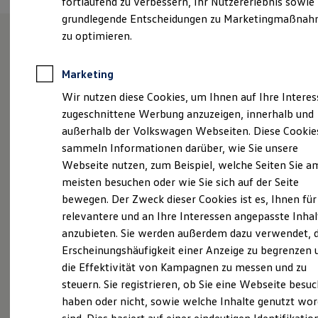
fortlaufend zu verbessern, Ihr Nutzererlebnis sowie
Kfz-Versicherung für Nutzfahrzeuge
grundlegende Entscheidungen zu Marketingmaßna
Restschuldversicherung
Wartungsverträge
zu optimieren.
Besitzer & Service
Reparatur & Service
Herzlich willkommen im
Sommer-Special
Marketing
Autohaus Prüller!
Reparatur, Pflege & Inspektion
Wir nutzen diese Cookies, um Ihnen auf Ihre Intere
Servicetermin anfragen
Service-Vorteile bei Volkswagen Nutzfahrzeuge
zugeschnittene Werbung anzuzeigen, innerhalb und
ServicePlus
außerhalb der Volkswagen Webseiten. Diese Cookie
Economy Service
„Seit 1953 fair & freundlich“ lautet unsere
sammeln Informationen darüber, wie Sie unsere
Räder & Reifen Service
Firmenphilosophie. Wir im Autohaus Prüller sind Ihr
Ersatzfahrzeuge
Webseite nutzen, zum Beispiel, welche Seiten Sie a
Volkswagen Nutzfahrzeuge Partner in der Region. In
Notdienst und Pannenhilfe
meisten besuchen oder wie Sie sich auf der Seite
Software, Konnektivität & Apps
unserem Team aus 140 MitarbeiterInnen legen wir
bewegen. Der Zweck dieser Cookies ist es, Ihnen für
California App
besonderen Wert auf individuelle Beratung und
VW Connect für Ihren ID. Buzz
relevantere und an Ihre Interessen angepasste Inhal
höchste Qualität in Service, Vertrieb und Werkstatt.
VW Connect für Ihren Transporter/Caravelle
anzubieten. Sie werden außerdem dazu verwendet, d
VW Connect für Ihren Amarok
Wir arbeiten täglich an unserer Kundenzufriedenheit
Erscheinungshäufigkeit einer Anzeige zu begrenzen 
VW Connect für andere Modelle
und setzen ein hohes Maß an Fachwissen ein. Unser
Connect Pro
die Effektivität von Kampagnen zu messen und zu
Sortiment führt Neu-, Gebraucht-, Jahres und
Fleet Interface Data
steuern. Sie registrieren, ob Sie eine Webseite besuc
Multistop Pathfinder
Werkdienstwagen. Unser kompetentes Verkaufs- und
haben oder nicht, sowie welche Inhalte genutzt wo
Übersicht Software Updates
Serviceteam steht für Fragen von A – Z jederzeit
Hilfreiches für Besitzer