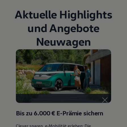
Bulli Magazin
Aktuelle Highlights
Fahrzeugabholung ab Werk
Uptime
und Angebote
Neuwagen
Bis zu 6.000 €
E-Prämie sichern
Clever sparen, e‑Mobilität erleben: Die