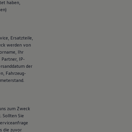
tet haben,
ten)
ice, Ersatzteile,
weck werden von
orname, Ihr
Partner, IP-
ersanddatum der
en, Fahrzeug-
ometerstand.
 uns zum Zweck
 Sollten Sie
erviceanfrage
s die zuvor