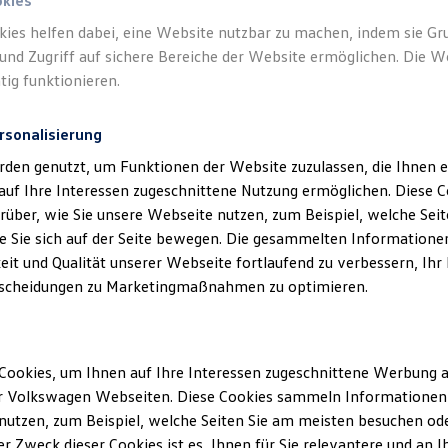
okies
kies helfen dabei, eine Website nutzbar zu machen, indem sie G
und Zugriff auf sichere Bereiche der Website ermöglichen. Die W
tig funktionieren.
rsonalisierung
klärung
rden genutzt, um Funktionen der Website zuzulassen, die Ihnen e
auf Ihre Interessen zugeschnittene Nutzung ermöglichen. Diese
über, wie Sie unsere Webseite nutzen, zum Beispiel, welche Sei
 Sie sich auf der Seite bewegen. Die gesammelten Informationen
ssum
eit und Qualität unserer Webseite fortlaufend zu verbessern, Ihr
scheidungen zu Marketingmaßnahmen zu optimieren.
er GmbH
-7, 58093 Hagen
Cookies, um Ihnen auf Ihre Interessen zugeschnittene Werbung a
r Volkswagen Webseiten. Diese Cookies sammeln Informationen 
g: Frank Pfeffer
utzen, zum Beispiel, welche Seiten Sie am meisten besuchen oder
r Zweck dieser Cookies ist es, Ihnen für Sie relevantere und an I