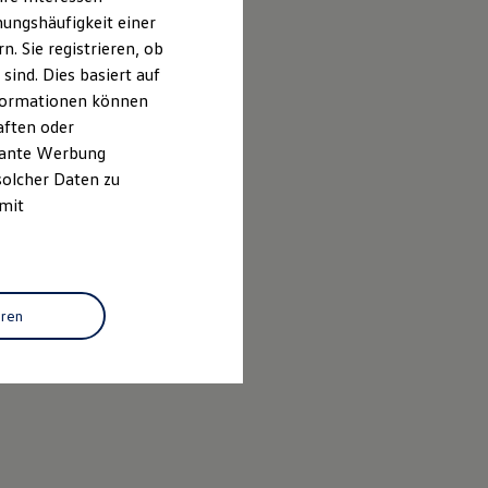
ungshäufigkeit einer
. Sie registrieren, ob
ind. Dies basiert auf
Informationen können
aften oder
evante Werbung
solcher Daten zu
 mit
sichtsbehörde:
lichen Rechts,
eren
lnahme an einem
noch dazu