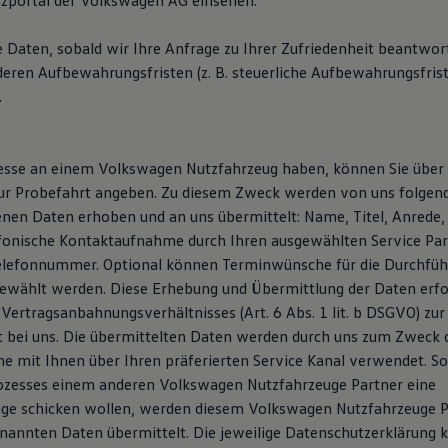
zportal der Volkswagen AG einsehen.
e Daten, sobald wir Ihre Anfrage zu Ihrer Zufriedenheit beantwor
deren Aufbewahrungsfristen (z. B. steuerliche Aufbewahrungsfris
.
resse an einem Volkswagen Nutzfahrzeug haben, können Sie über
ur Probefahrt angeben. Zu diesem Zweck werden von uns folgen
en Daten erhoben und an uns übermittelt: Name, Titel, Anrede, 
efonische Kontaktaufnahme durch Ihren ausgewählten Service Pa
elefonnummer. Optional können Terminwünsche für die Durchfüh
ewählt werden. Diese Erhebung und Übermittlung der Daten erfol
 Vertragsanbahnungsverhältnisses (Art. 6 Abs. 1 lit. b DSGVO) zu
t bei uns. Die übermittelten Daten werden durch uns zum Zweck 
 mit Ihnen über Ihren präferierten Service Kanal verwendet. Sol
ozesses einem anderen Volkswagen Nutzfahrzeuge Partner eine
ge schicken wollen, werden diesem Volkswagen Nutzfahrzeuge P
enannten Daten übermittelt. Die jeweilige Datenschutzerklärung 