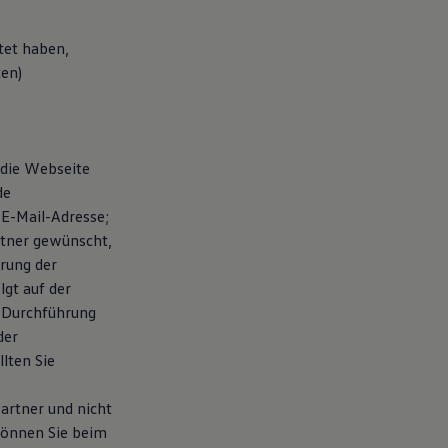
tet haben,
ten)
 die Webseite
de
E-Mail-Adresse;
rtner gewünscht,
rung der
gt auf der
r Durchführung
der
lten Sie
artner und nicht
können Sie beim