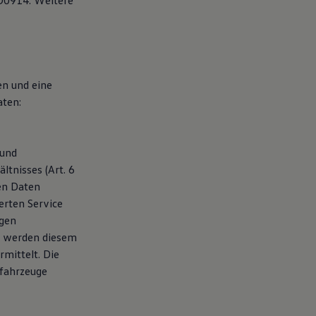
D0914. Weitere
en und eine
aten:
 und
tnisses (Art. 6
ten Daten
erten Service
agen
, werden diesem
mittelt. Die
fahrzeuge