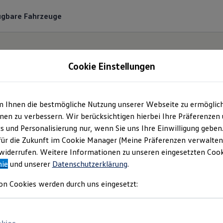
ügbare Fahrzeuge
Cookie Einstellungen
m Ihnen die bestmögliche Nutzung unserer Webseite zu ermöglic
utohaus Pfeffer GmbH
en zu verbessern. Wir berücksichtigen hierbei Ihre Präferenzen
cs und Personalisierung nur, wenn Sie uns Ihre Einwilligung geben
mpressum & Rechtlich
für die Zukunft im Cookie Manager (Meine Präferenzen verwalten)
iderrufen. Weitere Informationen zu unseren eingesetzten Cooki
nie
und unserer
Datenschutzerklärung
.
en Sie Informationen über die Autohaus Pf
on Cookies werden durch uns eingesetzt:
wortliche Anbieterin von Inhalten und Ang
auf dieser Webseite speziell aufgeführt sind