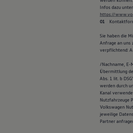
werden können:
Kostensimulator
Infos dazu unter
Autonomes Fahren
https://www.vol
Mehr zum ID. Buzz
Online Beratung
Kontaktfor
California Welt
California Club
Sie haben die M
California Magazin & Ratgeber
Vanlife
Anfrage an uns 
Ratgeber
verpflichtend: A
Routen & Reisen
California Reisen & Erlebnisse
California App
/Nachname, E-Ma
California Lifestyle & Zubehör
Übermittlung de
Übernachten im California
Abs. 1 lit. b D
Marke
Unternehmen
werden durch un
Karriere
Kanal verwendet
Karriere im Unternehmen
Nutzfahrzeuge P
Karriere im Autohaus
Nachhaltigkeit
Volkswagen Nutz
Kunden
jeweilige Daten
Gesellschaft
Partner anfrage
Natur
Events
Rückblick VW Bus Festival 2023