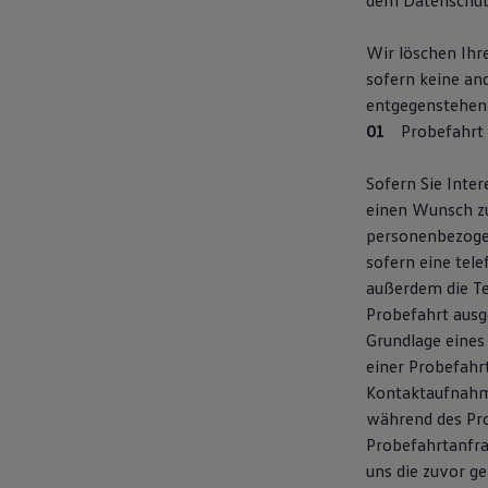
dem Datenschut
Wir löschen Ihr
sofern keine an
entgegenstehen
Probefahrt
Sofern Sie Inte
einen Wunsch z
personenbezogen
sofern eine tel
außerdem die T
Probefahrt ausg
Grundlage eines
einer Probefahr
Kontaktaufnahme
während des Pr
Probefahrtanfra
uns die zuvor g