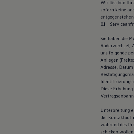
Wir löschen Ihr
75 Jahre Bulli Jubiläum
sofern keine an
Bulli Magazin
Fahrzeugabholung ab Werk
entgegenstehen
Serviceanfr
Sie haben die Mö
Räderwechsel, 
uns folgende pe
Anliegen (Freit
Adresse, Datum 
Bestätigungsmai
Identifizierung
Diese Erhebung 
Vertragsanbahnun
Unterbreitung e
der Kontaktaufn
während des Pro
schicken wollen