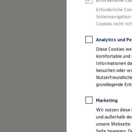
Erforderliche Co
Feuerwehr
Rettungsdienste
Erforderliche Coo
ONE Business ID Vorteile
Seitennavigation 
Fahrzeugsuche & Marktplatz
Cookies nicht rich
Fahrzeugsuche
Fahrzeuge online kaufen
Impressum
Digitaler Marktplatz
Analytics und Pe
Kauf & Finanzierung
Datenschutzer
Online-Fahrzeugbewertung
Diese Cookies we
Aktionen & Angebote
E-Auto-Förderung
komfortable und 
Für Privatkunden
Informationen dar
Für Gewerbekunden
besuchen oder wie
Profi Paket
Impre
TopDeal
Nutzerfreundlichk
Gebrauchtwagen
grundlegende Ent
ProfiPartner für Gebrauchtwagen
Zertifizierte Gebrauchtwagen
Autohaus Pfeff
Finanzierung
Marketing
Für Privatkunden
Bandstahlstr. 5
Für Gewerbekunden
Wir nutzen diese 
Leasing
und außerhalb de
Für Privatkunden
Geschäftsführun
unsere Webseite n
Für Gewerbekunden
Versicherungen & Garantien
Seite bewegen. De