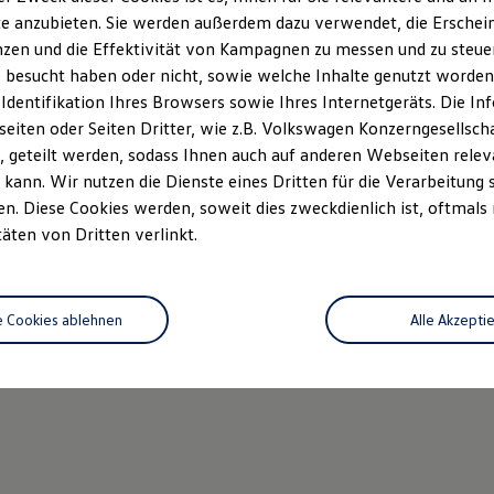
gen HRB 7329
e anzubieten. Sie werden außerdem dazu verwendet, die Erschein
zen und die Effektivität von Kampagnen zu messen und zu steuern
er: DE 247 1907 88
 besucht haben oder nicht, sowie welche Inhalte genutzt worden s
 Identifikation Ihres Browsers sowie Ihres Internetgeräts. Die 
mittlerregister (
https://www.vermittlerregister.info/
)
iten oder Seiten Dritter, wie z.B. Volkswagen Konzerngesellsch
 geteilt werden, sodass Ihnen auch auf anderen Webseiten rel
D-BU3G-97 N8C-12
kann. Wir nutzen die Dienste eines Dritten für die Verarbeitung 
. Diese Cookies werden, soweit dies zweckdienlich ist, oftmals
gebundener Versicherungsvermittler nach § 34d Abs. 4 GewO, Auf
täten von Dritten verlinkt.
 lndustrie und Handelskammer zu Hagen, Körperschaft des öffent
 18, 58095 Hagen
e Cookies ablehnen
Alle Akzepti
 36 Verbraucherstreitbeilegungsgesetz (VSBG) Wir sind zur Tei
sverfahren vor einer Verbraucherschlichtungsstelle weder bereit 