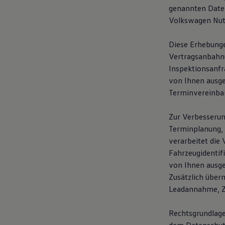
genannten Daten
Volkswagen Nutz
Diese Erhebunge
Vertragsanbahnun
Inspektionsanfr
von Ihnen ausg
Terminvereinba
Zur Verbesserun
Terminplanung, 
verarbeitet die 
Fahrzeugidentif
von Ihnen ausge
Zusätzlich über
Leadannahme, Ze
Rechtsgrundlage