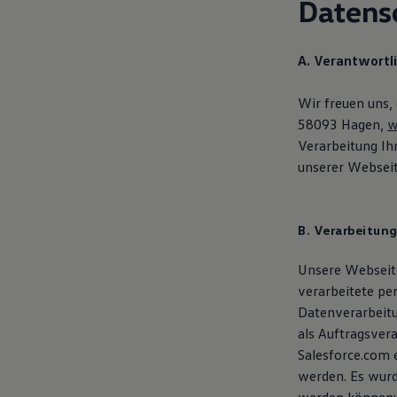
Datens
Hilfreiches für Besitzer
Digitales Bordbuch
Fahrerassistenz- und Sicherheitssysteme
Kontrollleuchten
A. Verantwortl
Kurzfahrprofile und Ölverdünnung
Batterieverordnung
Wir freuen uns,
XTL-Dieselkraftstoff
Ersatzteile und Betriebsflüssigkeiten
58093 Hagen,
w
Original Zubehör und Lifestyle Produkte
Verarbeitung I
myVolkswagen
unserer Webseit
myVolkswagen Business
Elektrisch & Autonom
Elektro - & Hybridfahrzeuge
Unser Ansatz
B. Verarbeitun
Klimafreundlicher Strom
Reichweite & Ladelösungen
Reichweitensimulator
Unsere Webseite
Ladezeitensimulator
verarbeitete pe
Ladelösungen für Privatkunden
Datenverarbeit
Ladelösungen für Gewerbekunden
Wallbox und Ladekabel
als Auftragsver
Bidirektionales Laden
Salesforce.com 
Förderung & Kosten der Elektrofahrzeuge
werden. Es wurd
Fördermöglichkeiten für Privatkunden
Fördermöglichkeiten für Gewerbekunden