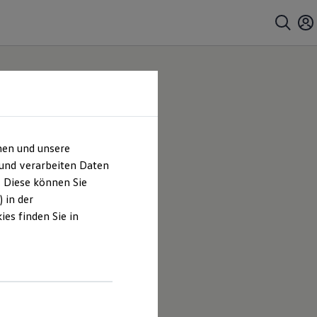
hen und unsere
 |
 und verarbeiten Daten
. Diese können Sie
es
 in der
es finden Sie in
effer GmbH
eboten, die
.