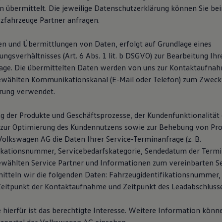
 übermittelt. Die jeweilige Datenschutzerklärung können Sie b
fahrzeuge Partner anfragen.
n und Übermittlungen von Daten, erfolgt auf Grundlage eines
gsverhältnisses (Art. 6 Abs. 1 lit. b DSGVO) zur Bearbeitung Ihr
age. Die übermittelten Daten werden von uns zur Kontaktaufna
ewählten Kommunikationskanal (E-Mail oder Telefon) zum Zweck
rung verwendet.
g der Produkte und Geschäftsprozesse, der Kundenfunktionalität 
zur Optimierung des Kundennutzens sowie zur Behebung von Pro
Volkswagen AG die Daten Ihrer Service-Terminanfrage (z. B.
ikationsnummer, Servicebedarfskategorie, Sendedatum der Termi
wählten Service Partner und Informationen zum vereinbarten Se
mitteln wir die folgenden Daten: Fahrzeugidentifikationsnummer,
itpunkt der Kontaktaufnahme und Zeitpunkt des Leadabschlusse
 hierfür ist das berechtigte Interesse. Weitere Information könn