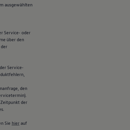
eim ausgewählten
er Service- oder
hme über den
 der
der Service-
duktfehlern,
nanfrage, den
rvicetermin).
 Zeitpunkt der
s.
en Sie
hier
auf