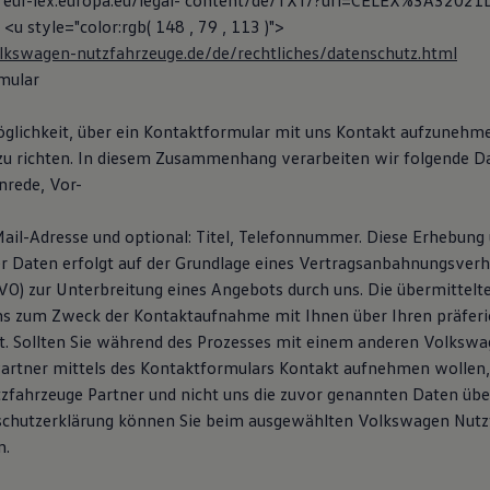
 eur-lex.europa.eu/legal- content/de/TXT/?uri=CELEX%3A32021
 <u style="color:rgb( 148 , 79 , 113 )">
kswagen-nutzfahrzeuge.de/de/rechtliches/datenschutz.html
mular
öglichkeit, über ein Kontaktformular mit uns Kontakt aufzunehm
zu richten. In diesem Zusammenhang verarbeiten wir folgende D
nrede, Vor-
il-Adresse und optional: Titel, Telefonnummer. Diese Erhebung
r Daten erfolgt auf der Grundlage eines Vertragsanbahnungsverhäl
SGVO) zur Unterbreitung eines Angebots durch uns. Die übermittel
s zum Zweck der Kontaktaufnahme mit Ihnen über Ihren präferi
. Sollten Sie während des Prozesses mit einem anderen Volksw
artner mittels des Kontaktformulars Kontakt aufnehmen wollen
fahrzeuge Partner und nicht uns die zuvor genannten Daten über
schutzerklärung können Sie beim ausgewählten Volkswagen Nutz
n.