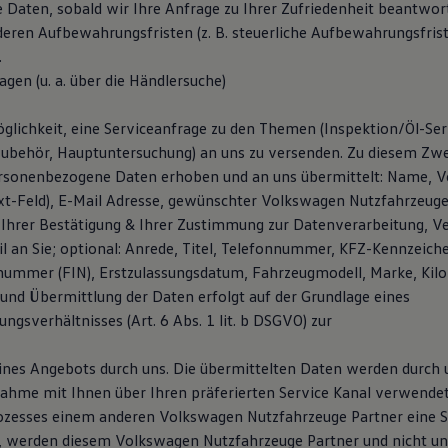
e Daten, sobald wir Ihre Anfrage zu Ihrer Zufriedenheit beantwor
deren Aufbewahrungsfristen (z. B. steuerliche Aufbewahrungsfris
.
agen (u. a. über die Händlersuche)
glichkeit, eine Serviceanfrage zu den Themen (Inspektion/Öl-Serv
Zubehör, Hauptuntersuchung) an uns zu versenden. Zu diesem Z
rsonenbezogene Daten erhoben und an uns übermittelt: Name, V
ext-Feld), E-Mail Adresse, gewünschter Volkswagen Nutzfahrzeuge 
Ihrer Bestätigung & Ihrer Zustimmung zur Datenverarbeitung, V
l an Sie; optional: Anrede, Titel, Telefonnummer, KFZ-Kennzeich
snummer (FIN), Erstzulassungsdatum, Fahrzeugmodell, Marke, Kil
und Übermittlung der Daten erfolgt auf der Grundlage eines
gsverhältnisses (Art. 6 Abs. 1 lit. b DSGVO) zur
ines Angebots durch uns. Die übermittelten Daten werden durch
ahme mit Ihnen über Ihren präferierten Service Kanal verwendet.
zesses einem anderen Volkswagen Nutzfahrzeuge Partner eine S
, werden diesem Volkswagen Nutzfahrzeuge Partner und nicht un