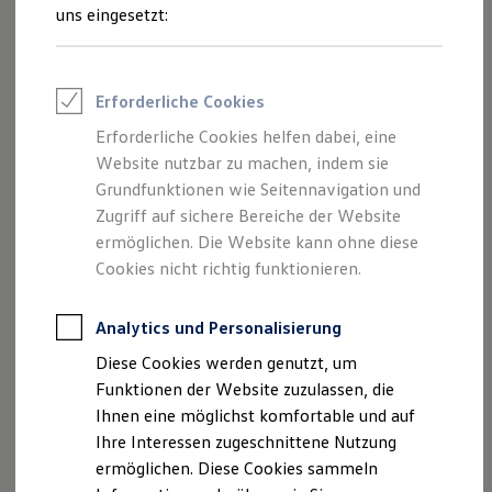
und Angeboten, die auf dieser Webseite
Feuerwehr
uns eingesetzt:
Rettungsdienste
speziell aufgeführt sind.
ONE Business ID Vorteile
Fahrzeugsuche & Marktplatz
Fahrzeugsuche
Erforderliche Cookies
Fahrzeuge online kaufen
Digitaler Marktplatz
Erforderliche Cookies helfen dabei, eine
Impressum
Kauf & Finanzierung
Website nutzbar zu machen, indem sie
Online-Fahrzeugbewertung
Aktionen & Angebote
Grundfunktionen wie Seitennavigation und
Datenschutzerklärung
E-Auto-Förderung
Zugriff auf sichere Bereiche der Website
Für Privatkunden
ermöglichen. Die Website kann ohne diese
Für Gewerbekunden
Profi Paket
Cookies nicht richtig funktionieren.
Impressum
TopDeal
Gebrauchtwagen
ProfiPartner für Gebrauchtwagen
Analytics und Personalisierung
Autohaus Michael Krammer GmbH
Zertifizierte Gebrauchtwagen
Diese Cookies werden genutzt, um
Finanzierung
Grafenauer Str. 45
Für Privatkunden
Funktionen der Website zuzulassen, die
Für Gewerbekunden
Ihnen eine möglichst komfortable und auf
Leasing
94078 Freyung
Ihre Interessen zugeschnittene Nutzung
Für Privatkunden
Für Gewerbekunden
ermöglichen. Diese Cookies sammeln
08551/5768-0
Versicherungen & Garantien