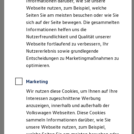
Informationen darüber, wie Sie unsere
Garantien
Webseite nutzen, zum Beispiel, welche
Kfz-Versicherung für Nutzfahrzeuge
08551/5768-26
Restschuldversicherung
Seiten Sie am meisten besuchen oder wie Sie
Wartungsverträge
sich auf der Seite bewegen. Die gesammelten
serviceanfrage@krammer-freyung.de
Besitzer & Service
Informationen helfen uns die
Reparatur & Service
Sommer-Special
Nutzerfreundlichkeit und Qualität unserer
Umsatzst.-ID-Nr.: DE 131231919
Reparatur, Pflege & Inspektion
Webseite fortlaufend zu verbessern, Ihr
Servicetermin anfragen
Registergericht: Amtsgericht Passau, 182
Nutzererlebnis sowie grundlegende
Service-Vorteile bei Volkswagen Nutzfahrzeuge
ServicePlus
Entscheidungen zu Marketingmaßnahmen zu
Economy Service
Geschäftsführer: Michael Krammer
optimieren.
Räder & Reifen Service
Ersatzfahrzeuge
Hinweis gemäß § 36
Notdienst und Pannenhilfe
Marketing
Verbraucherstreitbeilegungsgesetz (VSBG)
Software, Konnektivität & Apps
California App
Wir nutzen diese Cookies, um Ihnen auf Ihre
VW Connect für Ihren ID. Buzz
„Wir sind zur Teilnahme an einem
Interessen zugeschnittene Werbung
VW Connect für Ihren Transporter/Caravelle
Streitbeilegungsverfahren vor einer
anzuzeigen, innerhalb und außerhalb der
VW Connect für Ihren Amarok
Verbraucherschlichtungsstelle weder bereit noch dazu
VW Connect für andere Modelle
Volkswagen Webseiten. Diese Cookies
Connect Pro
verpflichtet.“
sammeln Informationen darüber, wie Sie
Fleet Interface Data
unsere Webseite nutzen, zum Beispiel,
Multistop Pathfinder
Übersicht Software Updates