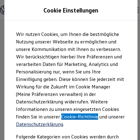
Modelle & Konfigurator
Cookie Einstellungen
Nutzfahrzeuge
Nutzfahrzeugkategorien entdecken
Modelle konfigurieren
Konfiguration laden
Zum
Zum
Modelle vergleichen
Wir nutzen Cookies, um Ihnen die bestmögliche
Hauptinhalt
Footer
Vorgängermodelle und Oldtimer
springen
springen
Nutzung unserer Webseite zu ermöglichen und
Vorgängermodelle
Oldtimer
unsere Kommunikation mit Ihnen zu verbessern.
Autohaus Michael
Bulli Historie
Wir berücksichtigen hierbei Ihre Präferenzen und
Branchenlösungen & Gewerbekunden
verarbeiten Daten für Marketing, Analytics und
Umbaulösungen und Hersteller finden
Krammer GmbH |
Auf- und Umbauten entdecken & konfigurieren
Personalisierung nur, wenn Sie uns Ihre
Groß- und Sonderkunden
Einwilligung geben. Diese können Sie jederzeit mit
Impressum &
Großkunden
Wirkung für die Zukunft im Cookie Manager
Kommunen & Behörden
Journalisten
(Meine Präferenzen verwalten) in der
Rechtliches
Sportvereine
Datenschutzerklärung widerrufen. Weitere
Branchenlösungen
Informationen zu unseren eingesetzten Cookies
Bau & Handwerk
Gewerbliche Personenbeförderung
Hier finden Sie Informationen über die
finden Sie in unserer
Cookie-Richtlinie
und unserer
Service & mobile Werkstätten
Datenschutzerklärung
.
Autohaus Michael Krammer GmbH als
Kurier, Logistik & Handel
Menschen mit Behinderung
verantwortliche Anbieterin von Inhalten
Folgende Kategorien von Cookies werden durch
Kühlfahrzeuge