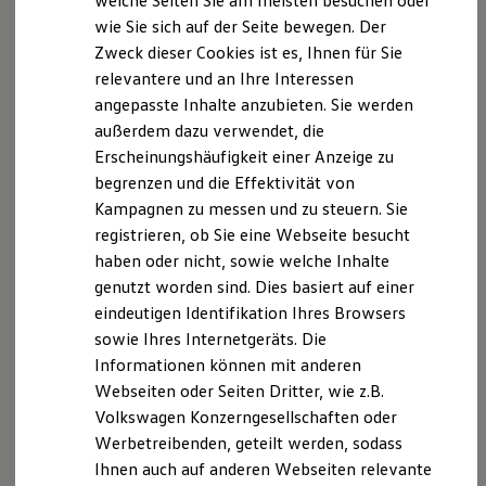
welche Seiten Sie am meisten besuchen oder
Hilfreiches für Besitzer
Datenschutzerklärung
wie Sie sich auf der Seite bewegen. Der
Digitales Bordbuch
Zweck dieser Cookies ist es, Ihnen für Sie
Fahrerassistenz- und Sicherheitssysteme
Kontrollleuchten
relevantere und an Ihre Interessen
Hierbei handelt es sich um die Website von der
Kurzfahrprofile und Ölverdünnung
angepasste Inhalte anzubieten. Sie werden
Batterieverordnung
Autohaus Michael Krammer GmbH, Grafenauer Str.
außerdem dazu verwendet, die
XTL-Dieselkraftstoff
45, 94078 Freyung, Telefon 08551/5768-0, Telefax
Ersatzteile und Betriebsflüssigkeiten
Erscheinungshäufigkeit einer Anzeige zu
08551/5768-26,
Original Zubehör und Lifestyle Produkte
begrenzen und die Effektivität von
myVolkswagen
info@autohaus-michael-krammer.de
und der Fa.
Kampagnen zu messen und zu steuern. Sie
myVolkswagen Business
Michael Krammer, Regener Str. 116, 94513
Elektrisch & Autonom
registrieren, ob Sie eine Webseite besucht
Schönberg, Telefon 08554/94490-0, Telefax
Elektro - & Hybridfahrzeuge
haben oder nicht, sowie welche Inhalte
Unser Ansatz
08554/94490-29,
genutzt worden sind. Dies basiert auf einer
Klimafreundlicher Strom
info@autohaus-michael-krammer.de
(aus Gründen der
Reichweite & Ladelösungen
eindeutigen Identifikation Ihres Browsers
Vereinfachung im folgenden Autohaus Michael
Reichweitensimulator
sowie Ihres Internetgeräts. Die
Ladezeitensimulator
Krammer genannt) mit welcher wir Sie über die
Informationen können mit anderen
Ladelösungen für Privatkunden
Erhebung und Verarbeitung Ihrer personenbezogenen
Ladelösungen für Gewerbekunden
Webseiten oder Seiten Dritter, wie z.B.
Daten durch das Autohaus Michael Krammer
Wallbox und Ladekabel
Volkswagen Konzerngesellschaften oder
Bidirektionales Laden
informieren.
Werbetreibenden, geteilt werden, sodass
Förderung & Kosten der Elektrofahrzeuge
Fördermöglichkeiten für Privatkunden
Ihnen auch auf anderen Webseiten relevante
Wir freuen uns sehr über Ihr Interesse an unserem
Fördermöglichkeiten für Gewerbekunden