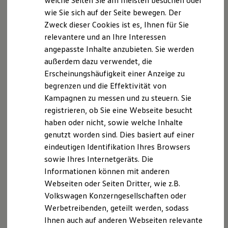
welche Seiten Sie am meisten besuchen oder
Hilfreiches für Besitzer
Datenschutzerklärung
wie Sie sich auf der Seite bewegen. Der
Digitales Bordbuch
Zweck dieser Cookies ist es, Ihnen für Sie
Fahrerassistenz- und Sicherheitssysteme
Kontrollleuchten
relevantere und an Ihre Interessen
A. Verantwortlicher
Kurzfahrprofile und Ölverdünnung
angepasste Inhalte anzubieten. Sie werden
Batterieverordnung
außerdem dazu verwendet, die
XTL-Dieselkraftstoff
Wir freuen uns, dass Sie unsere Webseite der
Ersatzteile und Betriebsflüssigkeiten
Erscheinungshäufigkeit einer Anzeige zu
Autohaus Lampa Spelle GmbH, Rheiner Str. 64, 48480
Original Zubehör und Lifestyle Produkte
begrenzen und die Effektivität von
Spelle,
eva@lampa.de
besuchen. Im Folgenden
myVolkswagen
Kampagnen zu messen und zu steuern. Sie
myVolkswagen Business
informieren wir Sie über die Verarbeitung Ihrer
Elektrisch & Autonom
registrieren, ob Sie eine Webseite besucht
personenbezogenen Daten durch uns im
Elektro - & Hybridfahrzeuge
haben oder nicht, sowie welche Inhalte
Zusammenhang mit Ihrem Besuch unserer Webseite.
Unser Ansatz
genutzt worden sind. Dies basiert auf einer
Klimafreundlicher Strom
Reichweite & Ladelösungen
B. Verarbeitung Ihrer personenbezogenen Daten
eindeutigen Identifikation Ihres Browsers
Reichweitensimulator
sowie Ihres Internetgeräts. Die
Ladezeitensimulator
Unsere Webseite bietet Ihnen verschiedene
Informationen können mit anderen
Ladelösungen für Privatkunden
Ladelösungen für Gewerbekunden
Angebote, die wir Ihnen in Bezug auf dabei durch uns
Webseiten oder Seiten Dritter, wie z.B.
Wallbox und Ladekabel
verarbeitete personenbezogene Daten im Folgenden
Volkswagen Konzerngesellschaften oder
Bidirektionales Laden
näher erläutern möchten. Bei der
Werbetreibenden, geteilt werden, sodass
Förderung & Kosten der Elektrofahrzeuge
Fördermöglichkeiten für Privatkunden
Ihnen auch auf anderen Webseiten relevante
Fördermöglichkeiten für Gewerbekunden