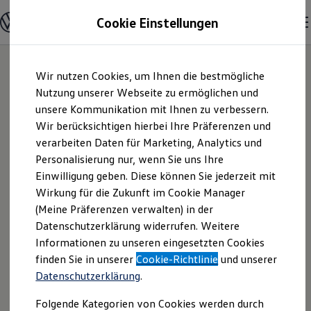
Modelle & Konfigurator
Cookie Einstellungen
Nutzfahrzeuge
Nutzfahrzeugkategorien entdecken
Modelle konfigurieren
Konfiguration laden
Zum
Zum
Modelle vergleichen
Wir nutzen Cookies, um Ihnen die bestmögliche
Hauptinhalt
Footer
Vorgängermodelle und Oldtimer
springen
springen
Nutzung unserer Webseite zu ermöglichen und
Vorgängermodelle
Oldtimer
unsere Kommunikation mit Ihnen zu verbessern.
Autohaus Lampa
Bulli Historie
Wir berücksichtigen hierbei Ihre Präferenzen und
Branchenlösungen & Gewerbekunden
verarbeiten Daten für Marketing, Analytics und
Umbaulösungen und Hersteller finden
Spelle GmbH |
Auf- und Umbauten entdecken & konfigurieren
Personalisierung nur, wenn Sie uns Ihre
Groß- und Sonderkunden
Einwilligung geben. Diese können Sie jederzeit mit
Impressum &
Großkunden
Wirkung für die Zukunft im Cookie Manager
Kommunen & Behörden
Journalisten
(Meine Präferenzen verwalten) in der
Rechtliches
Sportvereine
Datenschutzerklärung widerrufen. Weitere
Branchenlösungen
Informationen zu unseren eingesetzten Cookies
Bau & Handwerk
Gewerbliche Personenbeförderung
Hier finden Sie Informationen über die
finden Sie in unserer
Cookie-Richtlinie
und unserer
Service & mobile Werkstätten
Datenschutzerklärung
.
Autohaus Lampa Spelle GmbH als
Kurier, Logistik & Handel
Menschen mit Behinderung
verantwortliche Anbieterin von Inhalten
Folgende Kategorien von Cookies werden durch
Kühlfahrzeuge