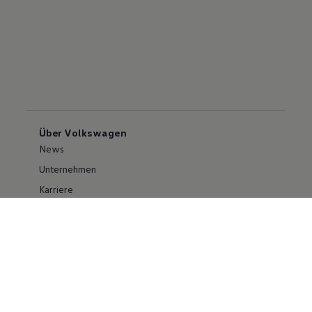
Über Volkswagen
News
Unternehmen
Karriere
Großkunden
Erklärung zur Barrierefreiheit
Konzern
Volkswagen Konzern
Investor Relations
Compliance im Konzern