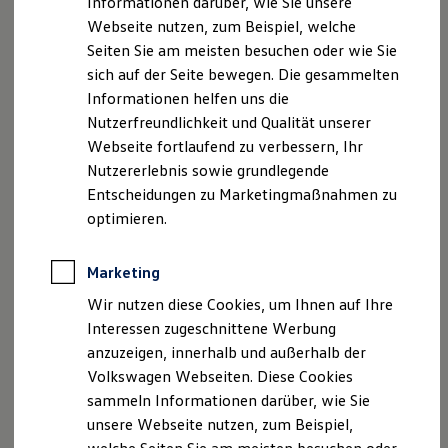
Informationen darüber, wie Sie unsere
Garantien
Webseite nutzen, zum Beispiel, welche
Kfz-Versicherung für Nutzfahrzeuge
Fax: 05977 - 9405144
Restschuldversicherung
Seiten Sie am meisten besuchen oder wie Sie
Wartungsverträge
sich auf der Seite bewegen. Die gesammelten
E-Mail:
spelle@lampa.de
Besitzer & Service
Informationen helfen uns die
Reparatur & Service
Sommer-Special
Nutzerfreundlichkeit und Qualität unserer
Umsatzst.-ID-Nr.: DE326683634
Reparatur, Pflege & Inspektion
Webseite fortlaufend zu verbessern, Ihr
Servicetermin anfragen
Registergericht: Osnabrück HRB213985
Nutzererlebnis sowie grundlegende
Service-Vorteile bei Volkswagen Nutzfahrzeuge
ServicePlus
Entscheidungen zu Marketingmaßnahmen zu
Economy Service
Geschäftsführerin: Eva Lampa
optimieren.
Räder & Reifen Service
Ersatzfahrzeuge
Hinweis gemäß § 36
Notdienst und Pannenhilfe
Marketing
Verbraucherstreitbeilegungsgesetz (VSBG)
Software, Konnektivität & Apps
California App
Wir nutzen diese Cookies, um Ihnen auf Ihre
VW Connect für Ihren ID. Buzz
Wir sind zur Teilnahme an einem
Interessen zugeschnittene Werbung
VW Connect für Ihren Transporter/Caravelle
Streitbeilegungsverfahren vor einer
anzuzeigen, innerhalb und außerhalb der
VW Connect für Ihren Amarok
Verbraucherschlichtungsstelle weder bereit noch dazu
VW Connect für andere Modelle
Volkswagen Webseiten. Diese Cookies
Connect Pro
verpflichtet.
sammeln Informationen darüber, wie Sie
Fleet Interface Data
unsere Webseite nutzen, zum Beispiel,
Multistop Pathfinder
Übersicht Software Updates