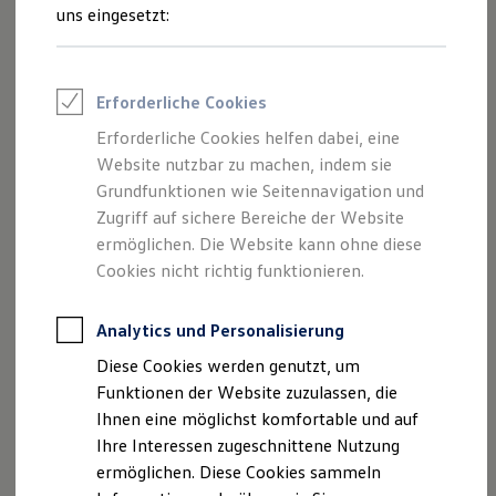
und Angeboten, die auf dieser Webseite
Feuerwehr
uns eingesetzt:
Rettungsdienste
speziell aufgeführt sind.
ONE Business ID Vorteile
Fahrzeugsuche & Marktplatz
Fahrzeugsuche
Erforderliche Cookies
Fahrzeuge online kaufen
Digitaler Marktplatz
Erforderliche Cookies helfen dabei, eine
Impressum
Kauf & Finanzierung
Website nutzbar zu machen, indem sie
Online-Fahrzeugbewertung
Aktionen & Angebote
Grundfunktionen wie Seitennavigation und
Datenschutzerklärung
E-Auto-Förderung
Zugriff auf sichere Bereiche der Website
Für Privatkunden
ermöglichen. Die Website kann ohne diese
Für Gewerbekunden
Profi Paket
Cookies nicht richtig funktionieren.
Impressum
TopDeal
Gebrauchtwagen
ProfiPartner für Gebrauchtwagen
Analytics und Personalisierung
Autohaus Lampa Spelle GmbH
Zertifizierte Gebrauchtwagen
Diese Cookies werden genutzt, um
Finanzierung
Rheiner Straße 64
Für Privatkunden
Funktionen der Website zuzulassen, die
Für Gewerbekunden
Ihnen eine möglichst komfortable und auf
Leasing
48480 Spelle
Ihre Interessen zugeschnittene Nutzung
Für Privatkunden
Für Gewerbekunden
ermöglichen. Diese Cookies sammeln
Telefon: 05977 - 940511
Versicherungen & Garantien