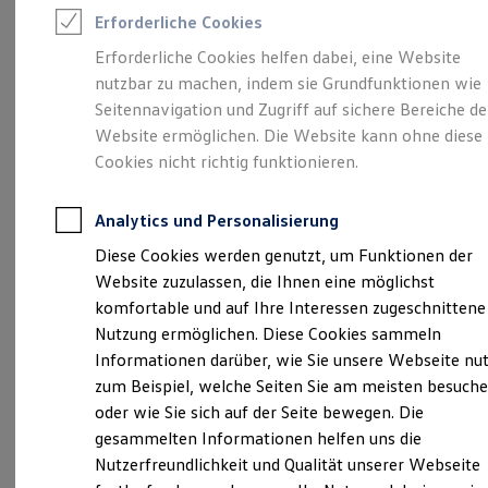
Feuerwehr
Erforderliche Cookies
Rettungsdienste
ONE Business ID Vorteile
Erforderliche Cookies helfen dabei, eine Website
Fahrzeugsuche & Marktplatz
Unsere 
nutzbar zu machen, indem sie Grundfunktionen wie
Fahrzeugsuche
Fahrzeuge online kaufen
Seitennavigation und Zugriff auf sichere Bereiche de
Digitaler Marktplatz
Website ermöglichen. Die Website kann ohne diese
Kauf & Finanzierung
Beuditzstraße 54, 06667 Weißenfels
Cookies nicht richtig funktionieren.
Online-Fahrzeugbewertung
Aktionen & Angebote
Montag
E-Auto-Förderung
-
Freitag
07:00
-
18:00
Uhr
Analytics und Personalisierung
Für Privatkunden
Samstag
08:00
-
12:00
Uhr
Für Gewerbekunden
Diese Cookies werden genutzt, um Funktionen der
Profi Paket
Website zuzulassen, die Ihnen eine möglichst
TopDeal
autohaus-kittel@t-online.de
Gebrauchtwagen
komfortable und auf Ihre Interessen zugeschnittene
ProfiPartner für Gebrauchtwagen
Nutzung ermöglichen. Diese Cookies sammeln
+49 3443 39150
Zertifizierte Gebrauchtwagen
Informationen darüber, wie Sie unsere Webseite nu
Finanzierung
Für Privatkunden
zum Beispiel, welche Seiten Sie am meisten besuch
Für Gewerbekunden
Ansprechpartner
oder wie Sie sich auf der Seite bewegen. Die
Leasing
gesammelten Informationen helfen uns die
Für Privatkunden
Für Gewerbekunden
Nutzerfreundlichkeit und Qualität unserer Webseite
Termin vereinbaren
Versicherungen & Garantien