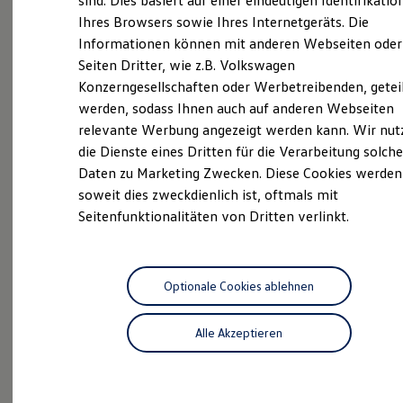
sind. Dies basiert auf einer eindeutigen Identifikatio
Hilfreiches für Besitzer
Ihres Browsers sowie Ihres Internetgeräts. Die
Digitales Bordbuch
Informationen können mit anderen Webseiten oder
Fahrerassistenz- und Sicherheitssysteme
Probefahrt
Kontrollleuchten
Seiten Dritter, wie z.B. Volkswagen
Kurzfahrprofile und Ölverdünnung
Konzerngesellschaften oder Werbetreibenden, getei
Batterieverordnung
werden, sodass Ihnen auch auf anderen Webseiten
XTL-Dieselkraftstoff
Ersatzteile und Betriebsflüssigkeiten
relevante Werbung angezeigt werden kann. Wir nut
Original Zubehör und Lifestyle Produkte
Beratung
die Dienste eines Dritten für die Verarbeitung solche
myVolkswagen
Daten zu Marketing Zwecken. Diese Cookies werden
myVolkswagen Business
Elektrisch & Autonom
soweit dies zweckdienlich ist, oftmals mit
Elektro - & Hybridfahrzeuge
Seitenfunktionalitäten von Dritten verlinkt.
Unser Ansatz
Klimafreundlicher Strom
Angebote
Reichweite & Ladelösungen
Reichweitensimulator
Ladezeitensimulator
Optionale Cookies ablehnen
Ladelösungen für Privatkunden
Ladelösungen für Gewerbekunden
Alle Akzeptieren
Wallbox und Ladekabel
Servicetermin anfragen
Bidirektionales Laden
Förderung & Kosten der Elektrofahrzeuge
Fördermöglichkeiten für Privatkunden
Fördermöglichkeiten für Gewerbekunden