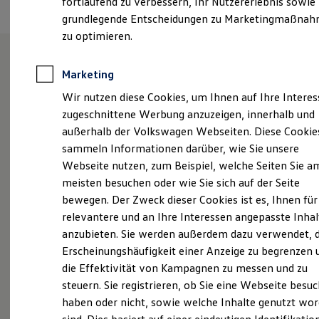
fortlaufend zu verbessern, Ihr Nutzererlebnis sowie
Garantien
grundlegende Entscheidungen zu Marketingmaßna
Kfz-Versicherung für Nutzfahrzeuge
Restschuldversicherung
zu optimieren.
Wartungsverträge
Besitzer & Service
Reparatur & Service
Marketing
Unsere Leistungen
im
Sommer-Special
Wir nutzen diese Cookies, um Ihnen auf Ihre Intere
Reparatur, Pflege & Inspektion
Überblick
Servicetermin anfragen
zugeschnittene Werbung anzuzeigen, innerhalb und
Service-Vorteile bei Volkswagen Nutzfahrzeuge
außerhalb der Volkswagen Webseiten. Diese Cookie
ServicePlus
Neuwagen
Nutzfahrzeuge
sammeln Informationen darüber, wie Sie unsere
Economy Service
Räder & Reifen Service
Webseite nutzen, zum Beispiel, welche Seiten Sie a
Neuwagen Caddy - Multivan -
Ersatzfahrzeuge
meisten besuchen oder wie Sie sich auf der Seite
Notdienst und Pannenhilfe
California
bewegen. Der Zweck dieser Cookies ist es, Ihnen für
Software, Konnektivität & Apps
California App
ID.
Buzz
relevantere und an Ihre Interessen angepasste Inhal
VW Connect für Ihren ID. Buzz
anzubieten. Sie werden außerdem dazu verwendet, d
VW Connect für Ihren Transporter/Caravelle
Service
Erscheinungshäufigkeit einer Anzeige zu begrenzen 
VW Connect für Ihren Amarok
VW Connect für andere Modelle
ServicePlus
die Effektivität von Kampagnen zu messen und zu
Connect Pro
steuern. Sie registrieren, ob Sie eine Webseite besuc
Fleet Interface Data
haben oder nicht, sowie welche Inhalte genutzt wo
Multistop Pathfinder
Übersicht Software Updates