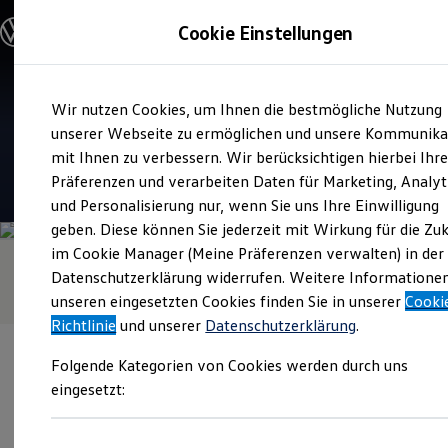
Modelle & Konfigurator
Cookie Einstellungen
Nutzfahrzeuge
Nutzfahrzeugkategorien entdecken
Modelle konfigurieren
Konfiguration laden
Zum
Zum
Modelle vergleichen
Verkauf und Service
Wir nutzen Cookies, um Ihnen die bestmögliche Nutzung
Hauptinhalt
Footer
Vorgängermodelle und Oldtimer
Autohaus Kittel
springen
springen
unserer Webseite zu ermöglichen und unsere Kommunika
Vorgängermodelle
Oldtimer
mit Ihnen zu verbessern. Wir berücksichtigen hierbei Ihr
Bulli Historie
4.6
|
94 Bewertungen
Präferenzen und verarbeiten Daten für Marketing, Analyt
Branchenlösungen & Gewerbekunden
und Personalisierung nur, wenn Sie uns Ihre Einwilligung
Umbaulösungen und Hersteller finden
Auf- und Umbauten entdecken & konfigurieren
geben. Diese können Sie jederzeit mit Wirkung für die Zu
Groß- und Sonderkunden
im Cookie Manager (Meine Präferenzen verwalten) in der
Großkunden
Datenschutzerklärung widerrufen. Weitere Informatione
Kommunen & Behörden
Journalisten
unseren eingesetzten Cookies finden Sie in unserer
Cooki
Sportvereine
Richtlinie
und unserer
Datenschutzerklärung
.
Branchenlösungen
Bau & Handwerk
Folgende Kategorien von Cookies werden durch uns
Gewerbliche Personenbeförderung
Service & mobile Werkstätten
eingesetzt:
Kurier, Logistik & Handel
Menschen mit Behinderung
Verantwortlich für die Inhalte auf dieser Seite ist die Autohaus
Kühlfahrzeuge
Kittel GmbH
(
Impressum & Rechtliches
)