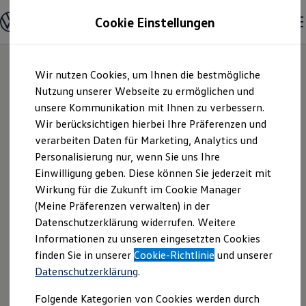
Modelle & Konfigurator
Cookie Einstellungen
Nutzfahrzeuge
Nutzfahrzeugkategorien entdecken
Modelle konfigurieren
Konfiguration laden
Zum
Zum
Modelle vergleichen
Wir nutzen Cookies, um Ihnen die bestmögliche
Hauptinhalt
Footer
Vorgängermodelle und Oldtimer
springen
springen
Nutzung unserer Webseite zu ermöglichen und
Vorgängermodelle
Oldtimer
unsere Kommunikation mit Ihnen zu verbessern.
Autohaus KAHLE
Bulli Historie
Wir berücksichtigen hierbei Ihre Präferenzen und
Branchenlösungen & Gewerbekunden
verarbeiten Daten für Marketing, Analytics und
Umbaulösungen und Hersteller finden
GmbH & Co. KG |
Auf- und Umbauten entdecken & konfigurieren
Personalisierung nur, wenn Sie uns Ihre
Groß- und Sonderkunden
Einwilligung geben. Diese können Sie jederzeit mit
Impressum &
Großkunden
Wirkung für die Zukunft im Cookie Manager
Kommunen & Behörden
Journalisten
(Meine Präferenzen verwalten) in der
Rechtliches
Sportvereine
Datenschutzerklärung widerrufen. Weitere
Branchenlösungen
Informationen zu unseren eingesetzten Cookies
Bau & Handwerk
Gewerbliche Personenbeförderung
Hier finden Sie Informationen über die
finden Sie in unserer
Cookie-Richtlinie
und unserer
Service & mobile Werkstätten
Datenschutzerklärung
.
Autohaus KAHLE GmbH & Co. KG als
Kurier, Logistik & Handel
Kühlfahrzeuge
verantwortliche Anbieterin von Inhalten
Folgende Kategorien von Cookies werden durch
Feuerwehr