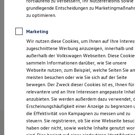
fortlaufend zu verbessern, Ihr Nutzererlebnis sowie
Kfz-Versicherung für Nutzfahrzeuge
Schiemannstraße 2, 04808 Wurzen
grundlegende Entscheidungen zu Marketingmaßna
Restschuldversicherung
Wartungsverträge
zu optimieren.
Montag
-
Freitag
07:00
-
18:00
Uhr
Besitzer & Service
Reparatur & Service
Samstag
08:00
-
12:30
Uhr
Sommer-Special
Marketing
Reparatur, Pflege & Inspektion
Wir nutzen diese Cookies, um Ihnen auf Ihre Intere
Servicetermin anfragen
info.wurzen@geiseltalgruppe.de
Service-Vorteile bei Volkswagen Nutzfahrzeuge
zugeschnittene Werbung anzuzeigen, innerhalb und
ServicePlus
+49 3425 90890
außerhalb der Volkswagen Webseiten. Diese Cookie
Economy Service
sammeln Informationen darüber, wie Sie unsere
Räder & Reifen Service
Ersatzfahrzeuge
Webseite nutzen, zum Beispiel, welche Seiten Sie a
Ansprechpartner
Notdienst und Pannenhilfe
meisten besuchen oder wie Sie sich auf der Seite
Software, Konnektivität & Apps
bewegen. Der Zweck dieser Cookies ist es, Ihnen für
California App
VW Connect für Ihren ID. Buzz
Termin vereinbaren
relevantere und an Ihre Interessen angepasste Inhal
VW Connect für Ihren Transporter/Caravelle
anzubieten. Sie werden außerdem dazu verwendet, d
VW Connect für Ihren Amarok
Erscheinungshäufigkeit einer Anzeige zu begrenzen 
VW Connect für andere Modelle
Connect Pro
die Effektivität von Kampagnen zu messen und zu
Fleet Interface Data
steuern. Sie registrieren, ob Sie eine Webseite besuc
Multistop Pathfinder
haben oder nicht, sowie welche Inhalte genutzt wo
Übersicht Software Updates
Herzlich Willkommen bei der
Hilfreiches für Besitzer