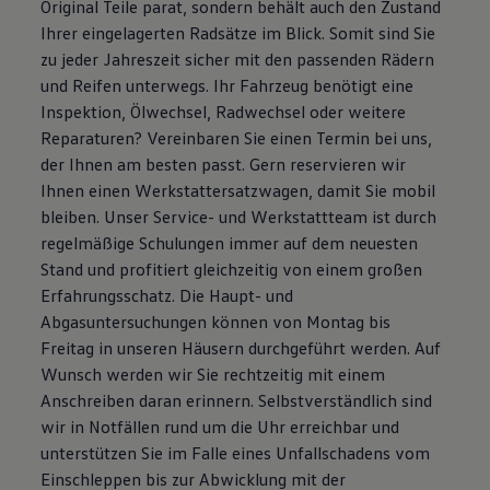
Original Teile parat, sondern behält auch den Zustand
Autonomes Fahren
Ihrer eingelagerten Radsätze im Blick. Somit sind Sie
Mehr zum ID. Buzz
Online Beratung
zu jeder Jahreszeit sicher mit den passenden Rädern
California Welt
und Reifen unterwegs. Ihr Fahrzeug benötigt eine
California Club
Inspektion, Ölwechsel, Radwechsel oder weitere
California Magazin & Ratgeber
Vanlife
Reparaturen? Vereinbaren Sie einen Termin bei uns,
Ratgeber
der Ihnen am besten passt. Gern reservieren wir
Routen & Reisen
Ihnen einen Werkstattersatzwagen, damit Sie mobil
California Reisen & Erlebnisse
California App
bleiben. Unser Service- und Werkstattteam ist durch
California Lifestyle & Zubehör
regelmäßige Schulungen immer auf dem neuesten
Übernachten im California
Stand und profitiert gleichzeitig von einem großen
Marke
Unternehmen
Erfahrungsschatz. Die Haupt- und
Karriere
Abgasuntersuchungen können von Montag bis
Karriere im Unternehmen
Freitag in unseren Häusern durchgeführt werden. Auf
Karriere im Autohaus
Nachhaltigkeit
Wunsch werden wir Sie rechtzeitig mit einem
Kunden
Anschreiben daran erinnern. Selbstverständlich sind
Gesellschaft
wir in Notfällen rund um die Uhr erreichbar und
Natur
Events
unterstützen Sie im Falle eines Unfallschadens vom
Rückblick VW Bus Festival 2023
Einschleppen bis zur Abwicklung mit der
75 Jahre Bulli Jubiläum