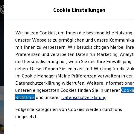
Modelle & Konfigurator
Cookie Einstellungen
Nutzfahrzeuge
Nutzfahrzeugkategorien entdecken
Modelle konfigurieren
Konfiguration laden
Zum
Zum
Modelle vergleichen
Verkauf und Service
Wir nutzen Cookies, um Ihnen die bestmögliche Nutzung
Hauptinhalt
Footer
Vorgängermodelle und Oldtimer
Autohaus in Wurzen
springen
springen
unserer Webseite zu ermöglichen und unsere Kommunika
Vorgängermodelle
Oldtimer
mit Ihnen zu verbessern. Wir berücksichtigen hierbei Ihr
Zweigniederlassung der
Bulli Historie
Präferenzen und verarbeiten Daten für Marketing, Analyt
Branchenlösungen & Gewerbekunden
Autohaus im Geiseltal
und Personalisierung nur, wenn Sie uns Ihre Einwilligung
Umbaulösungen und Hersteller finden
Auf- und Umbauten entdecken & konfigurieren
geben. Diese können Sie jederzeit mit Wirkung für die Zu
Groß- und Sonderkunden
4.9
|
87 Bewertungen
im Cookie Manager (Meine Präferenzen verwalten) in der
Großkunden
Datenschutzerklärung widerrufen. Weitere Informatione
Kommunen & Behörden
Journalisten
unseren eingesetzten Cookies finden Sie in unserer
Cooki
Sportvereine
Richtlinie
und unserer
Datenschutzerklärung
.
Branchenlösungen
Bau & Handwerk
Folgende Kategorien von Cookies werden durch uns
Gewerbliche Personenbeförderung
Service & mobile Werkstätten
eingesetzt:
Kurier, Logistik & Handel
Kühlfahrzeuge
Feuerwehr