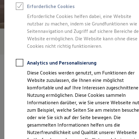
Rettungsdienste
Erforderliche Cookies
ONE Business ID Vorteile
Fahrzeugsuche & Marktplatz
Erforderliche Cookies helfen dabei, eine Website
Fahrzeugsuche
nutzbar zu machen, indem sie Grundfunktionen wie
Fahrzeuge online kaufen
Digitaler Marktplatz
Seitennavigation und Zugriff auf sichere Bereiche de
Kauf & Finanzierung
Website ermöglichen. Die Website kann ohne diese
Online-Fahrzeugbewertung
Cookies nicht richtig funktionieren.
Aktionen & Angebote
E-Auto-Förderung
Für Privatkunden
Analytics und Personalisierung
Für Gewerbekunden
Profi Paket
Diese Cookies werden genutzt, um Funktionen der
TopDeal
Website zuzulassen, die Ihnen eine möglichst
Gebrauchtwagen
ProfiPartner für Gebrauchtwagen
komfortable und auf Ihre Interessen zugeschnittene
Verantwortlich für die Inhalte auf dieser Seite ist die Autohaus in
Zertifizierte Gebrauchtwagen
Wurzen Zweigniederlassung der Autohaus im Geiseltal GmbH
Nutzung ermöglichen. Diese Cookies sammeln
Finanzierung
(
Impressum & Rechtliches
)
Informationen darüber, wie Sie unsere Webseite nu
Für Privatkunden
Für Gewerbekunden
zum Beispiel, welche Seiten Sie am meisten besuch
Leasing
oder wie Sie sich auf der Seite bewegen. Die
Für Privatkunden
Unsere 
gesammelten Informationen helfen uns die
Für Gewerbekunden
Versicherungen & Garantien
Nutzerfreundlichkeit und Qualität unserer Webseite
Garantien