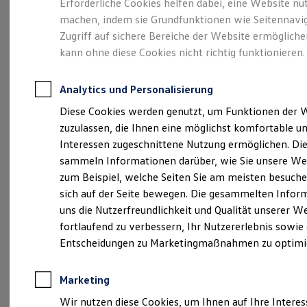
Erforderliche Cookies helfen dabei, eine Website nu
Rettungsdienste
ONE Business ID Vorteile
machen, indem sie Grundfunktionen wie Seitennavi
Fahrzeugsuche & Marktplatz
Zugriff auf sichere Bereiche der Website ermöglich
Fahrzeugsuche
kann ohne diese Cookies nicht richtig funktionieren.
Fahrzeuge online kaufen
Impressum
Digitaler Marktplatz
Kauf & Finanzierung
Datenschutzerklärung
Analytics und Personalisierung
Online-Fahrzeugbewertung
Aktionen & Angebote
Diese Cookies werden genutzt, um Funktionen der 
E-Auto-Förderung
zuzulassen, die Ihnen eine möglichst komfortable un
Für Privatkunden
Impressum
Für Gewerbekunden
Interessen zugeschnittene Nutzung ermöglichen. Di
Profi Paket
sammeln Informationen darüber, wie Sie unsere We
TopDeal
zum Beispiel, welche Seiten Sie am meisten besuche
Autohaus Hunzinger GmbH
Gebrauchtwagen
ProfiPartner für Gebrauchtwagen
sich auf der Seite bewegen. Die gesammelten Infor
Bundesstraße 3
Zertifizierte Gebrauchtwagen
uns die Nutzerfreundlichkeit und Qualität unserer W
79426 Seefelden
Finanzierung
fortlaufend zu verbessern, Ihr Nutzererlebnis sowie
Für Privatkunden
Telefon: 07634-550990
Für Gewerbekunden
Entscheidungen zu Marketingmaßnahmen zu optimi
Leasing
Fax: 07634-5509955
Für Privatkunden
E-Mail:
info@autohaus-hunzinger.de
Für Gewerbekunden
Marketing
Versicherungen & Garantien
Wir nutzen diese Cookies, um Ihnen auf Ihre Intere
Garantien
Umsatzst.-ID-Nr.: DE 220063926