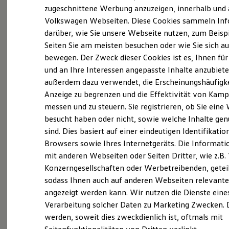
Kfz-Versicherung für Nutzfahrzeuge
zugeschnittene Werbung anzuzeigen, innerhalb und 
Registergericht: Freiburg HRB 300 724
Restschuldversicherung
Volkswagen Webseiten. Diese Cookies sammeln In
Wartungsverträge
Geschäftsführer: Gerd Hunzinger
darüber, wie Sie unsere Webseite nutzen, zum Beisp
Besitzer & Service
Reparatur & Service
Seiten Sie am meisten besuchen oder wie Sie sich au
Sommer-Special
Hinweis gemäß § 36
bewegen. Der Zweck dieser Cookies ist es, Ihnen für
Reparatur, Pflege & Inspektion
Verbraucherstreitbeilegungsgesetz (VSBG)
und an Ihre Interessen angepasste Inhalte anzubiet
Servicetermin anfragen
Service-Vorteile bei Volkswagen Nutzfahrzeuge
außerdem dazu verwendet, die Erscheinungshäufigke
ServicePlus
Streitschlichtung
Anzeige zu begrenzen und die Effektivität von Kam
Economy Service
Wir sind nicht bereit oder verpflichtet, an
messen und zu steuern. Sie registrieren, ob Sie eine
Räder & Reifen Service
Streitbeilegungsverfahren vor einer
Ersatzfahrzeuge
besucht haben oder nicht, sowie welche Inhalte ge
Notdienst und Pannenhilfe
Verbraucherschlichtungsstelle teilzunehmen.
sind. Dies basiert auf einer eindeutigen Identifikatio
Software, Konnektivität & Apps
Browsers sowie Ihres Internetgeräts. Die Informat
California App
VW Connect für Ihren ID. Buzz
mit anderen Webseiten oder Seiten Dritter, wie z.B
VW Connect für Ihren Transporter/Caravelle
Datenschutzerklärung
Konzerngesellschaften oder Werbetreibenden, getei
VW Connect für Ihren Amarok
sodass Ihnen auch auf anderen Webseiten relevan
VW Connect für andere Modelle
Connect Pro
angezeigt werden kann. Wir nutzen die Dienste eines
Datenschutzerklärung
Fleet Interface Data
Verarbeitung solcher Daten zu Marketing Zwecken. 
Multistop Pathfinder
werden, soweit dies zweckdienlich ist, oftmals mit
Übersicht Software Updates
Wir freuen uns über Ihren Besuch auf unserer
Hilfreiches für Besitzer