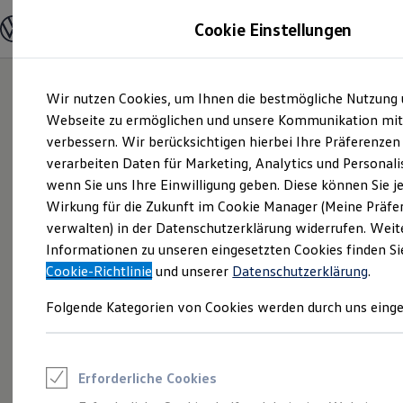
Modelle & Konfigurator
Cookie Einstellungen
Nutzfahrzeuge
Nutzfahrzeugkategorien entdecken
Modelle konfigurieren
Konfiguration laden
Zum
Zum
Modelle vergleichen
Wir nutzen Cookies, um Ihnen die bestmögliche Nutzung 
Hauptinhalt
Footer
Vorgängermodelle und Oldtimer
springen
springen
Webseite zu ermöglichen und unsere Kommunikation mit
Vorgängermodelle
Oldtimer
verbessern. Wir berücksichtigen hierbei Ihre Präferenzen
Autohaus Hunzinger
Bulli Historie
verarbeiten Daten für Marketing, Analytics und Personali
Branchenlösungen & Gewerbekunden
wenn Sie uns Ihre Einwilligung geben. Diese können Sie je
Umbaulösungen und Hersteller finden
GmbH | Impressum
Auf- und Umbauten entdecken & konfigurieren
Wirkung für die Zukunft im Cookie Manager (Meine Präfe
Groß- und Sonderkunden
verwalten) in der Datenschutzerklärung widerrufen. Weit
& Rechtliches
Großkunden
Informationen zu unseren eingesetzten Cookies finden Si
Kommunen & Behörden
Journalisten
Cookie-Richtlinie
und unserer
Datenschutzerklärung
.
Sportvereine
Hier finden Sie Informationen über die
Branchenlösungen
Folgende Kategorien von Cookies werden durch uns einge
Bau & Handwerk
Autohaus Hunzinger GmbH als
Gewerbliche Personenbeförderung
verantwortliche Anbieterin von Inhalten
Service & mobile Werkstätten
und Angeboten, die auf dieser Webseite
Kurier, Logistik & Handel
Erforderliche Cookies
Kühlfahrzeuge
speziell aufgeführt sind.
Feuerwehr