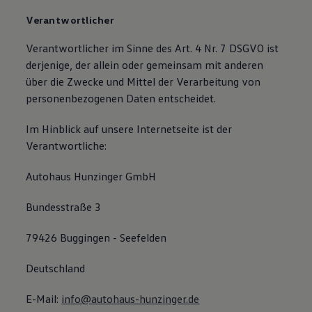
Autonomes Fahren
Verantwortlicher
Mehr zum ID. Buzz
Online Beratung
Verantwortlicher im Sinne des Art. 4 Nr. 7 DSGVO ist
California Welt
California Club
derjenige, der allein oder gemeinsam mit anderen
California Magazin & Ratgeber
über die Zwecke und Mittel der Verarbeitung von
Vanlife
personenbezogenen Daten entscheidet.
Ratgeber
Routen & Reisen
California Reisen & Erlebnisse
Im Hinblick auf unsere Internetseite ist der
California App
Verantwortliche:
California Lifestyle & Zubehör
Übernachten im California
Marke
Autohaus Hunzinger GmbH
Unternehmen
Karriere
Bundesstraße 3
Karriere im Unternehmen
Karriere im Autohaus
Nachhaltigkeit
79426 Buggingen - Seefelden
Kunden
Gesellschaft
Deutschland
Natur
Events
E-Mail:
info@autohaus-hunzinger.de
Rückblick VW Bus Festival 2023
75 Jahre Bulli Jubiläum