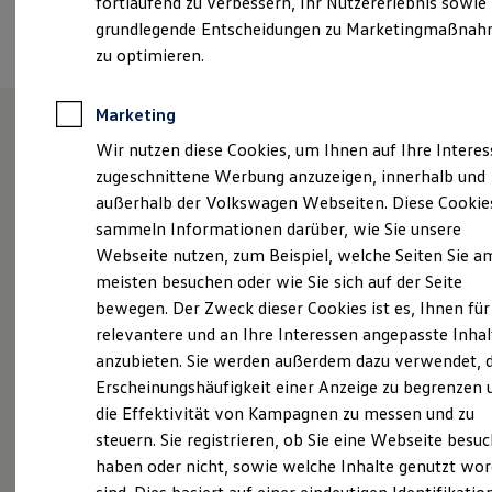
fortlaufend zu verbessern, Ihr Nutzererlebnis sowie
Kfz-Versicherung für Nutzfahrzeuge
Termin vereinbaren
grundlegende Entscheidungen zu Marketingmaßna
Restschuldversicherung
Wartungsverträge
zu optimieren.
Besitzer & Service
Reparatur & Service
Sommer-Special
Marketing
Reparatur, Pflege & Inspektion
Wir nutzen diese Cookies, um Ihnen auf Ihre Intere
Servicetermin anfragen
Unsere Leistungen
im
Service-Vorteile bei Volkswagen Nutzfahrzeuge
zugeschnittene Werbung anzuzeigen, innerhalb und
ServicePlus
Überblick
außerhalb der Volkswagen Webseiten. Diese Cookie
Economy Service
sammeln Informationen darüber, wie Sie unsere
Räder & Reifen Service
Ersatzfahrzeuge
Webseite nutzen, zum Beispiel, welche Seiten Sie a
Neuwagen
Nutzfahrzeuge
Notdienst und Pannenhilfe
meisten besuchen oder wie Sie sich auf der Seite
Software, Konnektivität & Apps
Neuwagen Caddy - Multivan -
bewegen. Der Zweck dieser Cookies ist es, Ihnen für
California App
California
VW Connect für Ihren ID. Buzz
relevantere und an Ihre Interessen angepasste Inhal
VW Connect für Ihren Transporter/Caravelle
anzubieten. Sie werden außerdem dazu verwendet, d
ID.
Buzz
VW Connect für Ihren Amarok
Erscheinungshäufigkeit einer Anzeige zu begrenzen 
VW Connect für andere Modelle
Service
Connect Pro
die Effektivität von Kampagnen zu messen und zu
Fleet Interface Data
steuern. Sie registrieren, ob Sie eine Webseite besuc
Zertifizierte
Gebrauchtwagen
Multistop Pathfinder
haben oder nicht, sowie welche Inhalte genutzt wo
Übersicht Software Updates
Hilfreiches für Besitzer