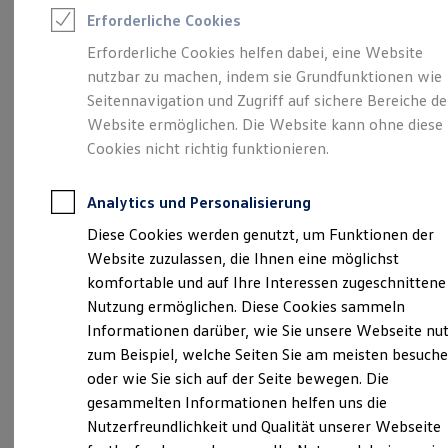
Rettungsdienste
Verantwortlich für die Inhalte auf dieser Seite ist die Autohaus
Erforderliche Cookies
ONE Business ID Vorteile
Hildesheim GmbH & Co. KG
(
Impressum & Rechtliches
)
Fahrzeugsuche & Marktplatz
Erforderliche Cookies helfen dabei, eine Website
Fahrzeugsuche
nutzbar zu machen, indem sie Grundfunktionen wie
Fahrzeuge online kaufen
Digitaler Marktplatz
Seitennavigation und Zugriff auf sichere Bereiche de
Unsere 
Kauf & Finanzierung
Website ermöglichen. Die Website kann ohne diese
Online-Fahrzeugbewertung
Cookies nicht richtig funktionieren.
Aktionen & Angebote
E-Auto-Förderung
Wöbbeliner Straße 90, 19288 Ludwigslust
Für Privatkunden
Analytics und Personalisierung
Für Gewerbekunden
Montag
-
Freitag
07:00
-
18:00
Uhr
Profi Paket
Diese Cookies werden genutzt, um Funktionen der
TopDeal
Samstag
08:00
-
12:00
Uhr
Website zuzulassen, die Ihnen eine möglichst
Gebrauchtwagen
ProfiPartner für Gebrauchtwagen
komfortable und auf Ihre Interessen zugeschnittene
Zertifizierte Gebrauchtwagen
info@autohaus-hildesheim.de
Nutzung ermöglichen. Diese Cookies sammeln
Finanzierung
Informationen darüber, wie Sie unsere Webseite nu
Für Privatkunden
+49 3874 42520
Für Gewerbekunden
zum Beispiel, welche Seiten Sie am meisten besuch
Leasing
oder wie Sie sich auf der Seite bewegen. Die
Für Privatkunden
gesammelten Informationen helfen uns die
Für Gewerbekunden
Ansprechpartner
Versicherungen & Garantien
Nutzerfreundlichkeit und Qualität unserer Webseite
Garantien