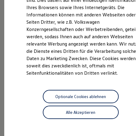
sind. Dies basiert auf einer eindeutigen Identifikatio
Digitales Bordbuch
Ihres Browsers sowie Ihres Internetgeräts. Die
Fahrerassistenz- und Sicherheitssysteme
Informationen können mit anderen Webseiten oder
Kontrollleuchten
Kurzfahrprofile und Ölverdünnung
Seiten Dritter, wie z.B. Volkswagen
Batterieverordnung
Probefahrt
Konzerngesellschaften oder Werbetreibenden, getei
XTL-Dieselkraftstoff
werden, sodass Ihnen auch auf anderen Webseiten
Ersatzteile und Betriebsflüssigkeiten
Original Zubehör und Lifestyle Produkte
relevante Werbung angezeigt werden kann. Wir nut
myVolkswagen
die Dienste eines Dritten für die Verarbeitung solche
myVolkswagen Business
Daten zu Marketing Zwecken. Diese Cookies werden
Elektrisch & Autonom
Beratung
Elektro - & Hybridfahrzeuge
soweit dies zweckdienlich ist, oftmals mit
Unser Ansatz
Seitenfunktionalitäten von Dritten verlinkt.
Klimafreundlicher Strom
Reichweite & Ladelösungen
Reichweitensimulator
Ladezeitensimulator
Angebote
Ladelösungen für Privatkunden
Optionale Cookies ablehnen
Ladelösungen für Gewerbekunden
Wallbox und Ladekabel
Alle Akzeptieren
Bidirektionales Laden
Förderung & Kosten der Elektrofahrzeuge
Fördermöglichkeiten für Privatkunden
Servicetermin anfragen
Fördermöglichkeiten für Gewerbekunden
Kostensimulator