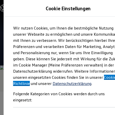
Modelle & Konfigurator
Cookie Einstellungen
Nutzfahrzeuge
Nutzfahrzeugkategorien entdecken
Modelle konfigurieren
Konfiguration laden
Zum
Zum
Modelle vergleichen
Verkauf und Service
Wir nutzen Cookies, um Ihnen die bestmögliche Nutzung
Hauptinhalt
Footer
Vorgängermodelle und Oldtimer
Autohaus Hildesheim
springen
springen
unserer Webseite zu ermöglichen und unsere Kommunika
Vorgängermodelle
Oldtimer
mit Ihnen zu verbessern. Wir berücksichtigen hierbei Ihr
Ludwigslust
Bulli Historie
Präferenzen und verarbeiten Daten für Marketing, Analyt
Branchenlösungen & Gewerbekunden
und Personalisierung nur, wenn Sie uns Ihre Einwilligung
Umbaulösungen und Hersteller finden
4.8
|
67 Bewertungen
Auf- und Umbauten entdecken & konfigurieren
geben. Diese können Sie jederzeit mit Wirkung für die Zu
Groß- und Sonderkunden
im Cookie Manager (Meine Präferenzen verwalten) in der
Großkunden
Datenschutzerklärung widerrufen. Weitere Informatione
Kommunen & Behörden
Journalisten
unseren eingesetzten Cookies finden Sie in unserer
Cooki
Sportvereine
Richtlinie
und unserer
Datenschutzerklärung
.
Branchenlösungen
Bau & Handwerk
Folgende Kategorien von Cookies werden durch uns
Gewerbliche Personenbeförderung
Service & mobile Werkstätten
eingesetzt:
Kurier, Logistik & Handel
Kühlfahrzeuge
Feuerwehr