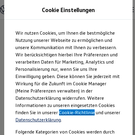
Modelle & Konfigurator
Cookie Einstellungen
Nutzfahrzeuge
Nutzfahrzeugkategorien entdecken
Modelle konfigurieren
Konfiguration laden
Zum
Zum
Modelle vergleichen
Wir nutzen Cookies, um Ihnen die bestmögliche
Hauptinhalt
Footer
Vorgängermodelle und Oldtimer
springen
springen
Nutzung unserer Webseite zu ermöglichen und
Vorgängermodelle
Oldtimer
unsere Kommunikation mit Ihnen zu verbessern.
Autohaus Hesse
Bulli Historie
Wir berücksichtigen hierbei Ihre Präferenzen und
Branchenlösungen & Gewerbekunden
verarbeiten Daten für Marketing, Analytics und
Umbaulösungen und Hersteller finden
GmbH & Co. KG |
Auf- und Umbauten entdecken & konfigurieren
Personalisierung nur, wenn Sie uns Ihre
Groß- und Sonderkunden
Einwilligung geben. Diese können Sie jederzeit mit
Impressum &
Großkunden
Wirkung für die Zukunft im Cookie Manager
Kommunen & Behörden
Journalisten
(Meine Präferenzen verwalten) in der
Rechtliches
Sportvereine
Datenschutzerklärung widerrufen. Weitere
Branchenlösungen
Informationen zu unseren eingesetzten Cookies
Bau & Handwerk
Gewerbliche Personenbeförderung
Hier finden Sie Informationen über die
finden Sie in unserer
Cookie-Richtlinie
und unserer
Service & mobile Werkstätten
Datenschutzerklärung
.
Autohaus Hesse GmbH & Co. KG als
Kurier, Logistik & Handel
Menschen mit Behinderung
verantwortliche Anbieterin von Inhalten
Folgende Kategorien von Cookies werden durch
Kühlfahrzeuge