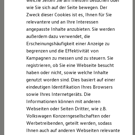
welche Seiten Sie am meisten besuchen oder
Hilfreiches für Besitzer
Datenschutzerklärung
wie Sie sich auf der Seite bewegen. Der
Digitales Bordbuch
Zweck dieser Cookies ist es, Ihnen für Sie
Fahrerassistenz- und Sicherheitssysteme
Kontrollleuchten
relevantere und an Ihre Interessen
DATENSCHUTZERKLÄRUNG
Kurzfahrprofile und Ölverdünnung
angepasste Inhalte anzubieten. Sie werden
Batterieverordnung
außerdem dazu verwendet, die
XTL-Dieselkraftstoff
Wir freuen uns, dass Sie unsere Webseite der
Ersatzteile und Betriebsflüssigkeiten
Erscheinungshäufigkeit einer Anzeige zu
besuchen. Im Folgenden informieren wir Sie über die
Original Zubehör und Lifestyle Produkte
begrenzen und die Effektivität von
Verarbeitung Ihrer personenbezogenen Daten durch
myVolkswagen
Kampagnen zu messen und zu steuern. Sie
myVolkswagen Business
uns im Zusammenhang mit Ihrem Besuch unserer
Elektrisch & Autonom
registrieren, ob Sie eine Webseite besucht
Webseite.
Elektro - & Hybridfahrzeuge
haben oder nicht, sowie welche Inhalte
Unser Ansatz
A. Verantwortlicher
genutzt worden sind. Dies basiert auf einer
Klimafreundlicher Strom
Reichweite & Ladelösungen
eindeutigen Identifikation Ihres Browsers
Reichweitensimulator
Kontaktdaten der verantwortlichen Stelle:
sowie Ihres Internetgeräts. Die
Ladezeitensimulator
Informationen können mit anderen
Ladelösungen für Privatkunden
Autohaus Hesse GmbH & Co. KG
Ladelösungen für Gewerbekunden
Webseiten oder Seiten Dritter, wie z.B.
Wallbox und Ladekabel
Volkswagen Konzerngesellschaften oder
Bidirektionales Laden
Bremer Straße 40
Werbetreibenden, geteilt werden, sodass
Förderung & Kosten der Elektrofahrzeuge
Fördermöglichkeiten für Privatkunden
Ihnen auch auf anderen Webseiten relevante
27367 Sottrum
Fördermöglichkeiten für Gewerbekunden