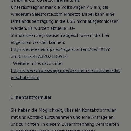
GmbH & Co. KG setzt ihrerseits als
75 Jahre Bulli Jubiläum
Unterauftragnehmer die Volkswagen AG ein, die
Bulli Magazin
wiederum Salesforce.com einsetzt. Dabei kann eine
Fahrzeugabholung ab Werk
Drittlandübertragung in die USA nicht ausgeschlossen
werden. Es wurden aktuelle EU-
Standardvertragsklauseln abgeschlossen, die hier
abgerufen werden können:
https://eur-lex.europa.eu/legal-content/de/TXT/?
uri=CELEX%3A32021D0914
. Weitere Infos dazu unter
https://www.volkswagen.de/de/mehr/rechtliches/dat
enschutz.html
.
1. Kontaktformular
Sie haben die Möglichkeit, über ein Kontaktformular
mit uns Kontakt aufzunehmen und eine Anfrage an
uns zu richten. In diesem Zusammenhang verarbeiten