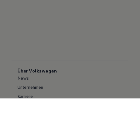
Über Volkswagen
News
Unternehmen
Karriere
Großkunden
Erklärung zur Barrierefreiheit
Konzern
Volkswagen Konzern
Investor Relations