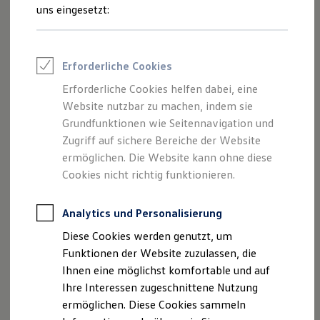
und Angeboten, die auf dieser Webseite
Feuerwehr
uns eingesetzt:
Rettungsdienste
speziell aufgeführt sind.
ONE Business ID Vorteile
Fahrzeugsuche & Marktplatz
Fahrzeugsuche
Erforderliche Cookies
Fahrzeuge online kaufen
Digitaler Marktplatz
Erforderliche Cookies helfen dabei, eine
Impressum
Kauf & Finanzierung
Website nutzbar zu machen, indem sie
Online-Fahrzeugbewertung
Aktionen & Angebote
Grundfunktionen wie Seitennavigation und
Datenschutzerklärung
E-Auto-Förderung
Zugriff auf sichere Bereiche der Website
Für Privatkunden
ermöglichen. Die Website kann ohne diese
Für Gewerbekunden
Profi Paket
Cookies nicht richtig funktionieren.
Impressum
TopDeal
Gebrauchtwagen
ProfiPartner für Gebrauchtwagen
Analytics und Personalisierung
Autohaus Hesse GmbH u. Co. KG
Zertifizierte Gebrauchtwagen
Diese Cookies werden genutzt, um
Finanzierung
Bremer Straße 40
Für Privatkunden
Funktionen der Website zuzulassen, die
Für Gewerbekunden
Ihnen eine möglichst komfortable und auf
Leasing
27367 Sottrum
Ihre Interessen zugeschnittene Nutzung
Für Privatkunden
Für Gewerbekunden
ermöglichen. Diese Cookies sammeln
Telefonnummer: 04264/83100
Versicherungen & Garantien