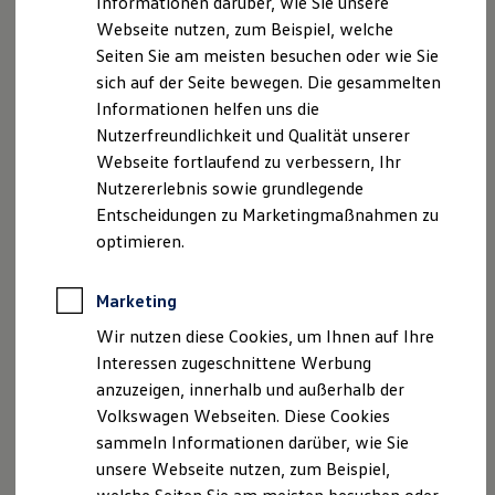
Informationen darüber, wie Sie unsere
Garantien
Webseite nutzen, zum Beispiel, welche
Kfz-Versicherung für Nutzfahrzeuge
Faxnummer: 04264/831040
Restschuldversicherung
Seiten Sie am meisten besuchen oder wie Sie
Wartungsverträge
sich auf der Seite bewegen. Die gesammelten
E-Mail:
info@autohaus-hesse.de
Besitzer & Service
Informationen helfen uns die
Reparatur & Service
Sommer-Special
Nutzerfreundlichkeit und Qualität unserer
Umsatzst.-ID-Nr.: DE 812 710 700
Reparatur, Pflege & Inspektion
Webseite fortlaufend zu verbessern, Ihr
Servicetermin anfragen
Registergericht: Amtsgericht Walsrode, HRA 61865
Nutzererlebnis sowie grundlegende
Service-Vorteile bei Volkswagen Nutzfahrzeuge
ServicePlus
Entscheidungen zu Marketingmaßnahmen zu
Economy Service
Geschäftsführer: Rieke Hesse, Marc Hesse
optimieren.
Räder & Reifen Service
Ersatzfahrzeuge
Hinweis gemäß § 36
Notdienst und Pannenhilfe
Marketing
Verbraucherstreitbeilegungsgesetz (VSBG)
Software, Konnektivität & Apps
California App
Wir nutzen diese Cookies, um Ihnen auf Ihre
VW Connect für Ihren ID. Buzz
„Wir sind zur Teilnahme an einem
Interessen zugeschnittene Werbung
VW Connect für Ihren Transporter/Caravelle
Streitbeilegungsverfahren vor einer
anzuzeigen, innerhalb und außerhalb der
VW Connect für Ihren Amarok
Verbraucherschlichtungsstelle weder bereit noch dazu
VW Connect für andere Modelle
Volkswagen Webseiten. Diese Cookies
Connect Pro
verpflichtet.“
sammeln Informationen darüber, wie Sie
Fleet Interface Data
unsere Webseite nutzen, zum Beispiel,
Multistop Pathfinder
Übersicht Software Updates