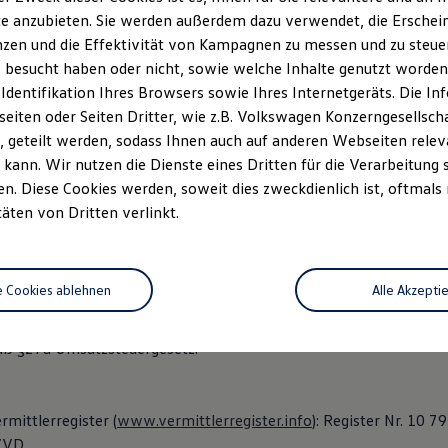
e anzubieten. Sie werden außerdem dazu verwendet, die Erschein
die persönlich haftende Gesellschafterin:
zen und die Effektivität von Kampagnen zu messen und zu steuern
gs GmbH
 besucht haben oder nicht, sowie welche Inhalte genutzt worden s
ße 5
 Identifikation Ihres Browsers sowie Ihres Internetgeräts. Die 
iten oder Seiten Dritter, wie z.B. Volkswagen Konzerngesellsch
 geteilt werden, sodass Ihnen auch auf anderen Webseiten rel
r: Hans-Uwe Socke
kann. Wir nutzen die Dienste eines Dritten für die Verarbeitung 
r: HRB35883
. Diese Cookies werden, soweit dies zweckdienlich ist, oftmals
: Amtsgericht Chemnitz
täten von Dritten verlinkt.
/ 21 0 95
/ 21 0 65
e Cookies ablehnen
Alle Akzepti
haus-socke.de
äß §27a Umsatzsteuergesetz:
mittlerregister (
www.vermittlerregister.info
): Register Nr. 10 7
 VVD