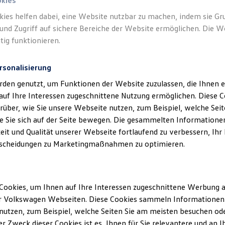
okies
kies helfen dabei, eine Website nutzbar zu machen, indem sie G
und Zugriff auf sichere Bereiche der Website ermöglichen. Die W
tig funktionieren.
rsonalisierung
klärung
rden genutzt, um Funktionen der Website zuzulassen, die Ihnen e
auf Ihre Interessen zugeschnittene Nutzung ermöglichen. Diese
über, wie Sie unsere Webseite nutzen, zum Beispiel, welche Sei
 Sie sich auf der Seite bewegen. Die gesammelten Informationen
ssum
eit und Qualität unserer Webseite fortlaufend zu verbessern, Ihr
scheidungen zu Marketingmaßnahmen zu optimieren.
 GmbH & Co. KG
ße 5
 Kertzsch
Cookies, um Ihnen auf Ihre Interessen zugeschnittene Werbung a
r Volkswagen Webseiten. Diese Cookies sammeln Informationen 
: HRA 9874
utzen, zum Beispiel, welche Seiten Sie am meisten besuchen oder
: Amtsgericht Chemnitz
r Zweck dieser Cookies ist es, Ihnen für Sie relevantere und an I