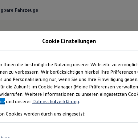
ügbare Fahrzeuge
Cookie Einstellungen
m Ihnen die bestmögliche Nutzung unserer Webseite zu ermöglic
haus Socke GmbH & C
en zu verbessern. Wir berücksichtigen hierbei Ihre Präferenzen
cs und Personalisierung nur, wenn Sie uns Ihre Einwilligung geben
Impressum & Rechtlic
für die Zukunft im Cookie Manager (Meine Präferenzen verwalten)
iderrufen. Weitere Informationen zu unseren eingesetzten Cooki
nie
und unserer
Datenschutzerklärung
.
en Sie Informationen über die Autohaus 
on Cookies werden durch uns eingesetzt:
G als verantwortliche Anbieterin von Inha
n, die auf dieser Webseite speziell aufgefü