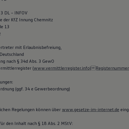
 3 DL – INFOV
lle der KfZ Innung Chemnitz
le 13
z
rtreter mit Erlaubnisbefreiung,
 Deutschland
ung nach § 34d Abs. 3 GewO
mittlerregister (
www.vermittlerregister.info)Registernummer
lungen:
rdnung (ggf. 34 e Gewerbeordnung)
lichen Regelungen können über
www.gesetze-im-internet.de
eing
für den Inhalt nach § 18 Abs. 2 MStV: