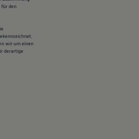
 für den
ie
gekennzeichnet.
en wir um einen
r derartige