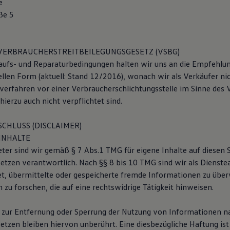
e
ße 5
VERBRAUCHERSTREITBEILEGUNGSGESETZ (VSBG)
aufs- und Reparaturbedingungen halten wir uns an die Empfehlu
ellen Form (aktuell: Stand 12/2016), wonach wir als Verkäufer ni
sverfahren vor einer Verbraucherschlichtungsstelle im Sinne des
ierzu auch nicht verpflichtet sind.
CHLUSS (DISCLAIMER)
INHALTE
eter sind wir gemäß § 7 Abs.1 TMG für eigene Inhalte auf diesen 
etzen verantwortlich. Nach §§ 8 bis 10 TMG sind wir als Dienste
tet, übermittelte oder gespeicherte fremde Informationen zu übe
zu forschen, die auf eine rechtswidrige Tätigkeit hinweisen.
 zur Entfernung oder Sperrung der Nutzung von Informationen n
etzen bleiben hiervon unberührt. Eine diesbezügliche Haftung ist