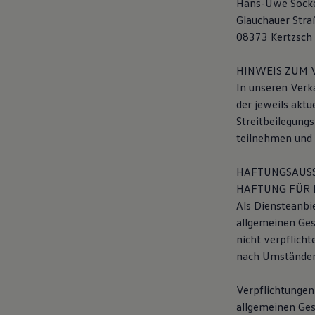
Hans-Uwe Sock
Kostensimulator
Glauchauer Stra
Autonomes Fahren
Mehr zum ID. Buzz
08373 Kertzsch
Online Beratung
California Welt
HINWEIS ZUM 
California Club
California Magazin & Ratgeber
In unseren Verk
Vanlife
der jeweils aktu
Ratgeber
Streitbeilegung
Routen & Reisen
California Reisen & Erlebnisse
teilnehmen und h
California App
California Lifestyle & Zubehör
HAFTUNGSAUSS
Übernachten im California
Marke
HAFTUNG FÜR 
Unternehmen
Als Diensteanbi
Karriere
allgemeinen Ges
Karriere im Unternehmen
Karriere im Autohaus
nicht verpflich
Nachhaltigkeit
nach Umständen 
Kunden
Gesellschaft
Natur
Verpflichtungen
Events
allgemeinen Ges
Rückblick VW Bus Festival 2023