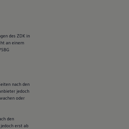
ngen des ZDK in
cht an einem
 VSBG
Seiten nach den
anbieter jedoch
rwachen oder
ach den
 jedoch erst ab