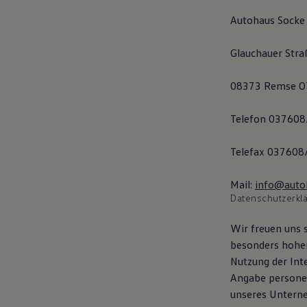
Autohaus Socke
Glauchauer Stra
08373 Remse OT
Telefon 037608
Telefax 037608
Mail:
info@auto
Datenschutzerkl
Wir freuen uns 
besonders hohen
Nutzung der Int
Angabe personen
unseres Untern