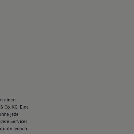
at einen
& Co. KG. Eine
ohne jede
dere Services
könnte jedoch