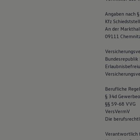
Hilfreiches für Besitzer
Digitales Bordbuch
Angaben nach §
Fahrerassistenz- und Sicherheitssysteme
Kontrollleuchten
Kfz Schiedstste
Kurzfahrprofile und Ölverdünnung
An der Markthal
Batterieverordnung
09111 Chemnit
XTL-Dieselkraftstoff
Ersatzteile und Betriebsflüssigkeiten
Original Zubehör und Lifestyle Produkte
Versicherungsve
myVolkswagen
Bundesrepublik
myVolkswagen Business
Elektrisch & Autonom
Erlaubnisbefrei
Elektro - & Hybridfahrzeuge
Versicherungsver
Unser Ansatz
Klimafreundlicher Strom
Reichweite & Ladelösungen
Berufliche Rege
Reichweitensimulator
§ 34d Gewerbeo
Ladezeitensimulator
§§ 59-68 VVG
Ladelösungen für Privatkunden
Ladelösungen für Gewerbekunden
VersVermV
Wallbox und Ladekabel
Die berufsrecht
Bidirektionales Laden
Förderung & Kosten der Elektrofahrzeuge
Fördermöglichkeiten für Privatkunden
Verantwortlich 
Fördermöglichkeiten für Gewerbekunden