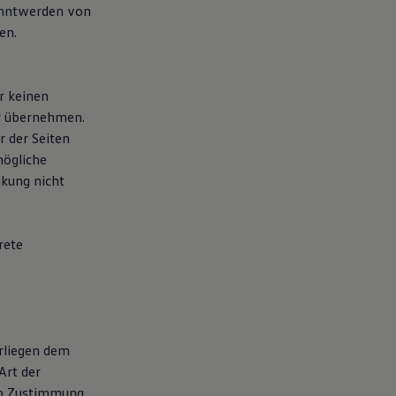
anntwerden von
en.
r keinen
hr übernehmen.
r der Seiten
mögliche
nkung nicht
rete
erliegen dem
Art der
en Zustimmung