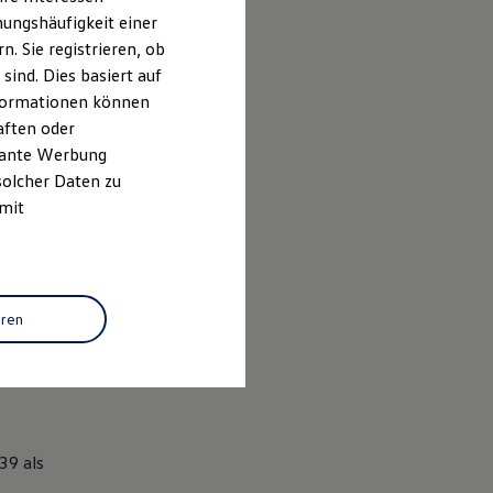
ungshäufigkeit einer
. Sie registrieren, ob
ind. Dies basiert auf
Informationen können
aften oder
evante Werbung
solcher Daten zu
 mit
eren
939 als