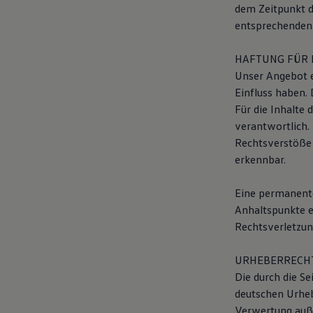
dem Zeitpunkt d
75 Jahre Bulli Jubiläum
Bulli Magazin
entsprechenden 
Fahrzeugabholung ab Werk
HAFTUNG FÜR 
Unser Angebot e
Einfluss haben.
Für die Inhalte 
verantwortlich.
Rechtsverstöße 
erkennbar.
Eine permanente 
Anhaltspunkte e
Rechtsverletzun
URHEBERRECH
Die durch die Se
deutschen Urhebe
Verwertung auße