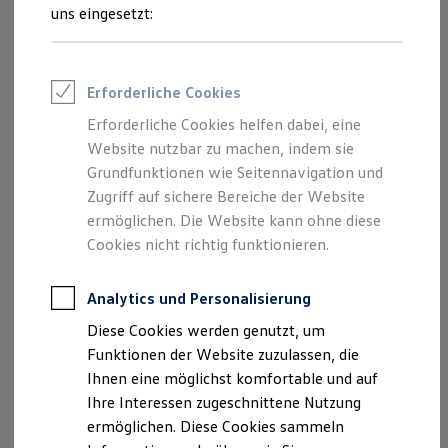
Rettungsdienste
uns eingesetzt:
ONE Business ID Vorteile
Fahrzeugsuche & Marktplatz
Fahrzeugsuche
Fahrzeuge online kaufen
Impressum
Erforderliche Cookies
Digitaler Marktplatz
Kauf & Finanzierung
Erforderliche Cookies helfen dabei, eine
Datenschutzerklärung
Online-Fahrzeugbewertung
Website nutzbar zu machen, indem sie
Aktionen & Angebote
E-Auto-Förderung
Grundfunktionen wie Seitennavigation und
Für Privatkunden
Zugriff auf sichere Bereiche der Website
Impressum
Für Gewerbekunden
ermöglichen. Die Website kann ohne diese
Profi Paket
TopDeal
Cookies nicht richtig funktionieren.
Autohaus Härtel GmbH
Gebrauchtwagen
ProfiPartner für Gebrauchtwagen
Mindener Straße 100
Zertifizierte Gebrauchtwagen
Analytics und Personalisierung
49084 Osnabrück
Finanzierung
Diese Cookies werden genutzt, um
Für Privatkunden
Telefon: 0541-97113-0
Für Gewerbekunden
Funktionen der Website zuzulassen, die
Leasing
Fax: 0541-97113-18
Ihnen eine möglichst komfortable und auf
Für Privatkunden
E-Mail:
info@auto-haertel.de
Ihre Interessen zugeschnittene Nutzung
Für Gewerbekunden
Versicherungen & Garantien
ermöglichen. Diese Cookies sammeln
Garantien
Anbieterkennzeichnung