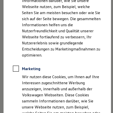
Informationen darüber, wie Sie unsere
Kfz-Versicherung für Nutzfahrzeuge
Geschäftsführer: Henning Härtel, Richard Härtel und
Webseite nutzen, zum Beispiel, welche
Restschuldversicherung
Martin Graeß
Wartungsverträge
Seiten Sie am meisten besuchen oder wie Sie
Besitzer & Service
Handelsregister: Registergericht Osnabrück HRB
sich auf der Seite bewegen. Die gesammelten
Reparatur & Service
17030
Informationen helfen uns die
Sommer-Special
Umsatzsteueridentifikationsnr.: DE 426589671
Reparatur, Pflege & Inspektion
Nutzerfreundlichkeit und Qualität unserer
Servicetermin anfragen
Webseite fortlaufend zu verbessern, Ihr
Service-Vorteile bei Volkswagen Nutzfahrzeuge
Gebundener Versicherungsvertreter nach § 34d Abs. 7
Nutzererlebnis sowie grundlegende
ServicePlus
GewO,
Economy Service
Entscheidungen zu Marketingmaßnahmen zu
erteilt durch die IHK Osnabrück, Neuer Graben 38,
Räder & Reifen Service
optimieren.
Ersatzfahrzeuge
49074 Osnabrück.
Notdienst und Pannenhilfe
Software, Konnektivität & Apps
Marketing
Register-Nr. D-42B6-UFNGA-32
California App
www.vermittlerregister.info
VW Connect für Ihren ID. Buzz
Wir nutzen diese Cookies, um Ihnen auf Ihre
VW Connect für Ihren Transporter/Caravelle
Interessen zugeschnittene Werbung
VW Connect für Ihren Amarok
Registerdaten: Deutscher Industrie- und
anzuzeigen, innerhalb und außerhalb der
VW Connect für andere Modelle
Handelskammertag (DIHK) e.V.,
Connect Pro
Volkswagen Webseiten. Diese Cookies
Fleet Interface Data
Breite Straße 29, 10178 Berlin
sammeln Informationen darüber, wie Sie
Multistop Pathfinder
unsere Webseite nutzen, zum Beispiel,
Übersicht Software Updates
Hinweis gemäß § 36
Hilfreiches für Besitzer