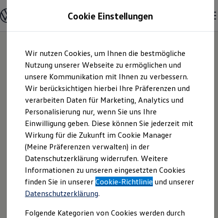
Modelle & Konfigurator
Cookie Einstellungen
Nutzfahrzeuge
Nutzfahrzeugkategorien entdecken
Modelle konfigurieren
Konfiguration laden
Zum
Zum
Modelle vergleichen
Wir nutzen Cookies, um Ihnen die bestmögliche
Hauptinhalt
Footer
Vorgängermodelle und Oldtimer
springen
springen
Nutzung unserer Webseite zu ermöglichen und
Vorgängermodelle
Oldtimer
unsere Kommunikation mit Ihnen zu verbessern.
Autohaus Härtel
Bulli Historie
Wir berücksichtigen hierbei Ihre Präferenzen und
Branchenlösungen & Gewerbekunden
verarbeiten Daten für Marketing, Analytics und
Umbaulösungen und Hersteller finden
GmbH | Impressum
Auf- und Umbauten entdecken & konfigurieren
Personalisierung nur, wenn Sie uns Ihre
Groß- und Sonderkunden
Einwilligung geben. Diese können Sie jederzeit mit
& Rechtliches
Großkunden
Wirkung für die Zukunft im Cookie Manager
Kommunen & Behörden
Journalisten
(Meine Präferenzen verwalten) in der
Sportvereine
Hier finden Sie Informationen über die
Datenschutzerklärung widerrufen. Weitere
Branchenlösungen
Informationen zu unseren eingesetzten Cookies
Bau & Handwerk
Autohaus Härtel GmbH als
Gewerbliche Personenbeförderung
finden Sie in unserer
Cookie-Richtlinie
und unserer
verantwortliche Anbieterin von Inhalten
Service & mobile Werkstätten
Datenschutzerklärung
.
und Angeboten, die auf dieser Webseite
Kurier, Logistik & Handel
Kühlfahrzeuge
speziell aufgeführt sind.
Folgende Kategorien von Cookies werden durch
Feuerwehr