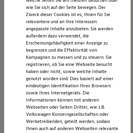
welche Seiten Sie am meisten besuchen oder
Verbraucherstreitbeilegungsgesetz (VSBG):
Digitales Bordbuch
wie Sie sich auf der Seite bewegen. Der
Fahrerassistenz- und Sicherheitssysteme
DEr Verkäufer (das Autohaus) wird nicht an einem
Zweck dieser Cookies ist es, Ihnen für Sie
Kontrollleuchten
Streitbeilegungsverfahren vor einer
Kurzfahrprofile und Ölverdünnung
relevantere und an Ihre Interessen
Verbraucherschlichtungsstelle im Sinne des VSBG
Batterieverordnung
angepasste Inhalte anzubieten. Sie werden
XTL-Dieselkraftstoff
teilnehmen und ist hierzu auch nicht verpflichtet.
außerdem dazu verwendet, die
Ersatzteile und Betriebsflüssigkeiten
Original Zubehör und Lifestyle Produkte
Erscheinungshäufigkeit einer Anzeige zu
Haftungshinweis
myVolkswagen
begrenzen und die Effektivität von
myVolkswagen Business
Kampagnen zu messen und zu steuern. Sie
Elektrisch & Autonom
Mit Urteil vom 12. Mai 1998 - 312 O 85/98 - "Haftung
Elektro - & Hybridfahrzeuge
registrieren, ob Sie eine Webseite besucht
für Links" hat das Landgericht Hamburg entschieden,
Unser Ansatz
haben oder nicht, sowie welche Inhalte
dass man durch die Anbringung eines Links die Inhalte
Klimafreundlicher Strom
genutzt worden sind. Dies basiert auf einer
Reichweite & Ladelösungen
der gelinkten Seite ggf. mit zu verantworten hat. Dies
Reichweitensimulator
eindeutigen Identifikation Ihres Browsers
kann nur dadurch verhindert werden, dass man sich
Ladezeitensimulator
sowie Ihres Internetgeräts. Die
ausdrücklich von diesen Inhalten distanziert.
Ladelösungen für Privatkunden
Informationen können mit anderen
Ladelösungen für Gewerbekunden
Wallbox und Ladekabel
Wir haben Links zu anderen Seiten gelegt und
Webseiten oder Seiten Dritter, wie z.B.
Bidirektionales Laden
möchten ausdrücklich betonen, dass wir keinerlei
Volkswagen Konzerngesellschaften oder
Förderung & Kosten der Elektrofahrzeuge
Einfluss auf die Gestaltung und die Inhalte der
Werbetreibenden, geteilt werden, sodass
Fördermöglichkeiten für Privatkunden
Fördermöglichkeiten für Gewerbekunden
gelinkten Seiten haben. Deshalb distanzieren wir uns
Ihnen auch auf anderen Webseiten relevante
Kostensimulator