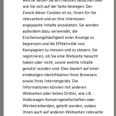
welche Seiten Sie am meisten besuchen oder
Digitales Bordbuch
wie Sie sich auf der Seite bewegen. Der
§ 34 d Abs. 4
Fahrerassistenz- und Sicherheitssysteme
Zweck dieser Cookies ist es, Ihnen für Sie
Kontrollleuchten
Zuständige Aufsichtsbehörde
Kurzfahrprofile und Ölverdünnung
relevantere und an Ihre Interessen
Batterieverordnung
(für Versicherungsvermittlungen):
angepasste Inhalte anzubieten. Sie werden
XTL-Dieselkraftstoff
IHK für München und Oberbayern,
außerdem dazu verwendet, die
Ersatzteile und Betriebsflüssigkeiten
Original Zubehör und Lifestyle Produkte
Max-Joseph-Str.2, 80333 München
Erscheinungshäufigkeit einer Anzeige zu
myVolkswagen
Versicherungsvermittlerregister:
begrenzen und die Effektivität von
myVolkswagen Business
Kampagnen zu messen und zu steuern. Sie
Elektrisch & Autonom
www.vermittlerregister.infoRegistrierungsnummer
Elektro - & Hybridfahrzeuge
:
registrieren, ob Sie eine Webseite besucht
Unser Ansatz
D-UH2Y-L561A-75
haben oder nicht, sowie welche Inhalte
Klimafreundlicher Strom
genutzt worden sind. Dies basiert auf einer
Reichweite & Ladelösungen
Streitschlichtung
Reichweitensimulator
eindeutigen Identifikation Ihres Browsers
Ladezeitensimulator
sowie Ihres Internetgeräts. Die
Ladelösungen für Privatkunden
Wir sind nicht bereit oder verpflichtet, an
Informationen können mit anderen
Ladelösungen für Gewerbekunden
Streitbeilegungsverfahren vor einer
Wallbox und Ladekabel
Webseiten oder Seiten Dritter, wie z.B.
Verbraucherschlichtungsstelle teilzunehmen.
Bidirektionales Laden
Volkswagen Konzerngesellschaften oder
Förderung & Kosten der Elektrofahrzeuge
Haftung für Inhalte
Werbetreibenden, geteilt werden, sodass
Fördermöglichkeiten für Privatkunden
Fördermöglichkeiten für Gewerbekunden
Ihnen auch auf anderen Webseiten relevante
Verantwortlich für den Inhalt nach § 18 II MStV
Kostensimulator