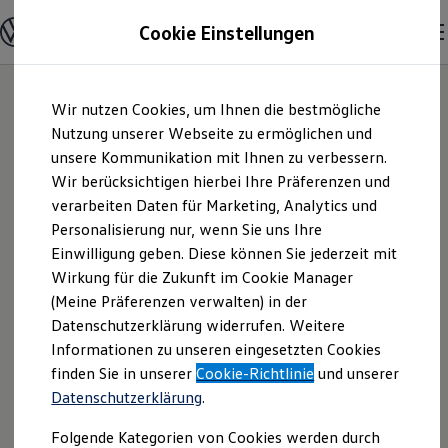
Modelle & Konfigurator
Cookie Einstellungen
Nutzfahrzeuge
Nutzfahrzeugkategorien entdecken
Modelle konfigurieren
Konfiguration laden
Zum
Zum
Modelle vergleichen
Wir nutzen Cookies, um Ihnen die bestmögliche
Hauptinhalt
Footer
Vorgängermodelle und Oldtimer
springen
springen
Nutzung unserer Webseite zu ermöglichen und
Vorgängermodelle
Oldtimer
unsere Kommunikation mit Ihnen zu verbessern.
Autohaus Haas
Bulli Historie
Wir berücksichtigen hierbei Ihre Präferenzen und
Branchenlösungen & Gewerbekunden
verarbeiten Daten für Marketing, Analytics und
Umbaulösungen und Hersteller finden
GmbH & Co. KG |
Auf- und Umbauten entdecken & konfigurieren
Personalisierung nur, wenn Sie uns Ihre
Groß- und Sonderkunden
Einwilligung geben. Diese können Sie jederzeit mit
Impressum &
Großkunden
Wirkung für die Zukunft im Cookie Manager
Kommunen & Behörden
Journalisten
(Meine Präferenzen verwalten) in der
Rechtliches
Sportvereine
Datenschutzerklärung widerrufen. Weitere
Branchenlösungen
Informationen zu unseren eingesetzten Cookies
Bau & Handwerk
Gewerbliche Personenbeförderung
Hier finden Sie Informationen über die
finden Sie in unserer
Cookie-Richtlinie
und unserer
Service & mobile Werkstätten
Datenschutzerklärung
.
Autohaus Haas GmbH & Co. KG als
Kurier, Logistik & Handel
Kühlfahrzeuge
verantwortliche Anbieterin von Inhalten
Folgende Kategorien von Cookies werden durch
Feuerwehr