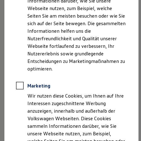
Informationen darüber, wie Sie unsere
Kfz-Versicherung für Nutzfahrzeuge
Handelsregister: HRA 74363
Webseite nutzen, zum Beispiel, welche
Restschuldversicherung
Registergericht: Amtsgericht München
Wartungsverträge
Seiten Sie am meisten besuchen oder wie Sie
Besitzer & Service
sich auf der Seite bewegen. Die gesammelten
Reparatur & Service
Vertreten durch die persönlich haftende
Informationen helfen uns die
Sommer-Special
Gesellschafterin: Autohaus Haas Verwaltungs GmbH
Reparatur, Pflege & Inspektion
Nutzerfreundlichkeit und Qualität unserer
Servicetermin anfragen
Webseite fortlaufend zu verbessern, Ihr
Diese vertreten durch: Robert Haas
Service-Vorteile bei Volkswagen Nutzfahrzeuge
Nutzererlebnis sowie grundlegende
ServicePlus
Economy Service
Entscheidungen zu Marketingmaßnahmen zu
Handelsregister: HRB124161
Räder & Reifen Service
optimieren.
Registergericht: Amtsgericht München
Ersatzfahrzeuge
Notdienst und Pannenhilfe
Kontakt
Software, Konnektivität & Apps
Marketing
California App
Telefon: +49(0)8142/4831-0
VW Connect für Ihren ID. Buzz
Wir nutzen diese Cookies, um Ihnen auf Ihre
Telefax: +49(0)81424831-50
VW Connect für Ihren Transporter/Caravelle
Interessen zugeschnittene Werbung
VW Connect für Ihren Amarok
E-Mail:
info@autohaus-haas.de
anzuzeigen, innerhalb und außerhalb der
VW Connect für andere Modelle
Connect Pro
Volkswagen Webseiten. Diese Cookies
Umsatzsteuer-Identifikationsnummer gemäß §27 a
Fleet Interface Data
sammeln Informationen darüber, wie Sie
Umsatzsteuergesetz:DE198599670
Multistop Pathfinder
unsere Webseite nutzen, zum Beispiel,
Übersicht Software Updates
Ausschließlichkeitsvermittler:
Hilfreiches für Besitzer