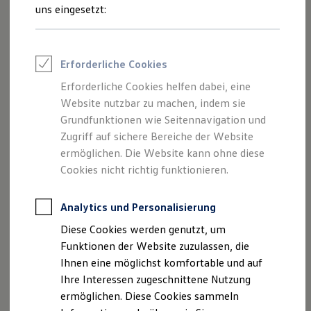
und Angeboten, die auf dieser Webseite
Rettungsdienste
uns eingesetzt:
ONE Business ID Vorteile
speziell aufgeführt sind.
Fahrzeugsuche & Marktplatz
Fahrzeugsuche
Fahrzeuge online kaufen
Erforderliche Cookies
Digitaler Marktplatz
Kauf & Finanzierung
Erforderliche Cookies helfen dabei, eine
Impressum
Online-Fahrzeugbewertung
Website nutzbar zu machen, indem sie
Aktionen & Angebote
E-Auto-Förderung
Grundfunktionen wie Seitennavigation und
Datenschutzerklärung
Für Privatkunden
Zugriff auf sichere Bereiche der Website
Für Gewerbekunden
ermöglichen. Die Website kann ohne diese
Profi Paket
TopDeal
Cookies nicht richtig funktionieren.
Impressum
Gebrauchtwagen
ProfiPartner für Gebrauchtwagen
Zertifizierte Gebrauchtwagen
Analytics und Personalisierung
Impressum
Finanzierung
Diese Cookies werden genutzt, um
Angaben gemäß § 5 TMG
Für Privatkunden
Für Gewerbekunden
Funktionen der Website zuzulassen, die
Leasing
Autohaus Haas GmbH & Co. KG
Ihnen eine möglichst komfortable und auf
Für Privatkunden
Werner-von-Siemens-Str.14
Ihre Interessen zugeschnittene Nutzung
Für Gewerbekunden
82140 Olching
Versicherungen & Garantien
ermöglichen. Diese Cookies sammeln
Garantien