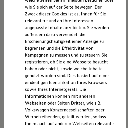
welche Seiten Sie am meisten besuchen oder
Wir freuen uns, dass Sie unsere Webseite der
Digitales Bordbuch
wie Sie sich auf der Seite bewegen. Der
Fahrerassistenz- und Sicherheitssysteme
Autohaus Gudel-Ehlers GmbH & Co. KG besuchen. Im
Zweck dieser Cookies ist es, Ihnen für Sie
Kontrollleuchten
Folgenden informieren wir Sie über die Verarbeitung
Kurzfahrprofile und Ölverdünnung
relevantere und an Ihre Interessen
Ihrer personenbezogenen Daten durch uns im
Batterieverordnung
angepasste Inhalte anzubieten. Sie werden
XTL-Dieselkraftstoff
Zusammenhang mit Ihrem Besuch unserer Webseite.
außerdem dazu verwendet, die
Ersatzteile und Betriebsflüssigkeiten
Original Zubehör und Lifestyle Produkte
Erscheinungshäufigkeit einer Anzeige zu
B. Verarbeitung Ihrer personenbezogenen Daten
myVolkswagen
begrenzen und die Effektivität von
myVolkswagen Business
Unsere Webseite bietet Ihnen verschiedene
Kampagnen zu messen und zu steuern. Sie
Elektrisch & Autonom
Elektro - & Hybridfahrzeuge
Angebote, die wir Ihnen in Bezug auf dabei durch uns
registrieren, ob Sie eine Webseite besucht
Unser Ansatz
verarbeitete personenbezogene Daten im Folgenden
haben oder nicht, sowie welche Inhalte
Klimafreundlicher Strom
näher erläutern möchten. Bei der Datenverarbeitung
genutzt worden sind. Dies basiert auf einer
Reichweite & Ladelösungen
Reichweitensimulator
im Zusammenhang mit unserer Webseite unterstützt
eindeutigen Identifikation Ihres Browsers
Ladezeitensimulator
uns die Volkswagen AG als Auftragsverarbeiterin.
sowie Ihres Internetgeräts. Die
Ladelösungen für Privatkunden
Informationen können mit anderen
Ladelösungen für Gewerbekunden
Wallbox und Ladekabel
I. Verarbeitung von Protokolldateien
Webseiten oder Seiten Dritter, wie z.B.
Bidirektionales Laden
Volkswagen Konzerngesellschaften oder
Förderung & Kosten der Elektrofahrzeuge
Bei Ihrem Besuch auf unserer Webseite verarbeiten
Werbetreibenden, geteilt werden, sodass
Fördermöglichkeiten für Privatkunden
wir die folgenden Protokolldateien von Ihnen, die
Fördermöglichkeiten für Gewerbekunden
Ihnen auch auf anderen Webseiten relevante
Kostensimulator