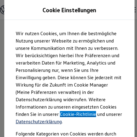
Modelle & Konfigurator
Cookie Einstellungen
Nutzfahrzeuge
Nutzfahrzeugkategorien entdecken
Modelle konfigurieren
Konfiguration laden
Zum
Zum
Modelle vergleichen
Wir nutzen Cookies, um Ihnen die bestmögliche
Hauptinhalt
Footer
Vorgängermodelle und Oldtimer
springen
springen
Nutzung unserer Webseite zu ermöglichen und
Vorgängermodelle
Oldtimer
unsere Kommunikation mit Ihnen zu verbessern.
Autohaus Gudel-
Bulli Historie
Wir berücksichtigen hierbei Ihre Präferenzen und
Branchenlösungen & Gewerbekunden
verarbeiten Daten für Marketing, Analytics und
Umbaulösungen und Hersteller finden
Ehlers GmbH & Co.
Auf- und Umbauten entdecken & konfigurieren
Personalisierung nur, wenn Sie uns Ihre
Groß- und Sonderkunden
Einwilligung geben. Diese können Sie jederzeit mit
KG | Impressum &
Großkunden
Wirkung für die Zukunft im Cookie Manager
Kommunen & Behörden
Journalisten
(Meine Präferenzen verwalten) in der
Rechtliches
Sportvereine
Datenschutzerklärung widerrufen. Weitere
Branchenlösungen
Informationen zu unseren eingesetzten Cookies
Bau & Handwerk
Gewerbliche Personenbeförderung
Hier finden Sie Informationen über die
finden Sie in unserer
Cookie-Richtlinie
und unserer
Service & mobile Werkstätten
Datenschutzerklärung
.
Autohaus Gudel-Ehlers GmbH & Co. KG
Kurier, Logistik & Handel
Kühlfahrzeuge
als verantwortliche Anbieterin von
Folgende Kategorien von Cookies werden durch
Feuerwehr