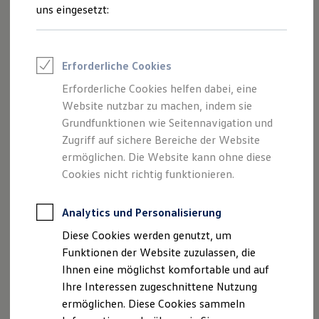
Inhalten und Angeboten, die auf dieser
Rettungsdienste
uns eingesetzt:
ONE Business ID Vorteile
Webseite speziell aufgeführt sind.
Fahrzeugsuche & Marktplatz
Fahrzeugsuche
Fahrzeuge online kaufen
Erforderliche Cookies
Digitaler Marktplatz
Kauf & Finanzierung
Erforderliche Cookies helfen dabei, eine
Impressum
Online-Fahrzeugbewertung
Website nutzbar zu machen, indem sie
Aktionen & Angebote
E-Auto-Förderung
Grundfunktionen wie Seitennavigation und
Datenschutzerklärung
Für Privatkunden
Zugriff auf sichere Bereiche der Website
Für Gewerbekunden
ermöglichen. Die Website kann ohne diese
Profi Paket
TopDeal
Cookies nicht richtig funktionieren.
Impressum
Gebrauchtwagen
ProfiPartner für Gebrauchtwagen
Zertifizierte Gebrauchtwagen
Analytics und Personalisierung
Autohaus Gudel-Ehlers GmbH & Co. KG
Finanzierung
Diese Cookies werden genutzt, um
Für Privatkunden
Industriestraße 13
Für Gewerbekunden
Funktionen der Website zuzulassen, die
Leasing
Ihnen eine möglichst komfortable und auf
Für Privatkunden
46359 Heiden
Ihre Interessen zugeschnittene Nutzung
Für Gewerbekunden
Versicherungen & Garantien
ermöglichen. Diese Cookies sammeln
Telefonnummer: 02867 975010
Garantien