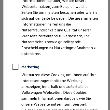
Informationen darüber, wie Sie unsere
Kfz-Versicherung für Nutzfahrzeuge
Webseite nutzen, zum Beispiel, welche
Restschuldversicherung
Faxnummer: 02867 9355
Wartungsverträge
Seiten Sie am meisten besuchen oder wie Sie
Besitzer & Service
sich auf der Seite bewegen. Die gesammelten
E-Mail:
AHGudel-Ehlers@vw-gudel.de
Reparatur & Service
Informationen helfen uns die
Sommer-Special
Reparatur, Pflege & Inspektion
Nutzerfreundlichkeit und Qualität unserer
Umsatzst.-ID-Nr.: DE124169207
Servicetermin anfragen
Webseite fortlaufend zu verbessern, Ihr
Service-Vorteile bei Volkswagen Nutzfahrzeuge
Registergericht: Amtsgericht Coesfeld (HRA 3137 und
Nutzererlebnis sowie grundlegende
ServicePlus
HRB 5119)
Economy Service
Entscheidungen zu Marketingmaßnahmen zu
Räder & Reifen Service
optimieren.
Ersatzfahrzeuge
Steuer-Nr.: 5307/5721/0019
Notdienst und Pannenhilfe
Software, Konnektivität & Apps
Marketing
Geschäftsführer: Rita Gudel-Ehlers ; Jürgen Ehlers
California App
VW Connect für Ihren ID. Buzz
Wir nutzen diese Cookies, um Ihnen auf Ihre
VW Connect für Ihren Transporter/Caravelle
Interessen zugeschnittene Werbung
VW Connect für Ihren Amarok
anzuzeigen, innerhalb und außerhalb der
VW Connect für andere Modelle
Datenschutzerklärung
Connect Pro
Volkswagen Webseiten. Diese Cookies
Fleet Interface Data
sammeln Informationen darüber, wie Sie
Multistop Pathfinder
A. Verantwortlicher
unsere Webseite nutzen, zum Beispiel,
Übersicht Software Updates
Hilfreiches für Besitzer