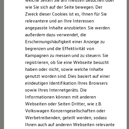
Datenschutzerklärung
welche Seiten Sie am meisten besuchen oder
Hilfreiches für Besitzer
wie Sie sich auf der Seite bewegen. Der
Digitales Bordbuch
Zweck dieser Cookies ist es, Ihnen für Sie
Fahrerassistenz- und Sicherheitssysteme
A. Verantwortlicher
Kontrollleuchten
relevantere und an Ihre Interessen
Kurzfahrprofile und Ölverdünnung
angepasste Inhalte anzubieten. Sie werden
Wir freuen uns, dass Sie unsere Webseite der
Batterieverordnung
außerdem dazu verwendet, die
XTL-Dieselkraftstoff
Autohaus Grützner GmbH, Birnenstraße 1, 17033
Ersatzteile und Betriebsflüssigkeiten
Erscheinungshäufigkeit einer Anzeige zu
Neubrandenburg,
info@vw-nb.de
besuchen. Im
Original Zubehör und Lifestyle Produkte
begrenzen und die Effektivität von
Folgenden informieren wir Sie über die Verarbeitung
myVolkswagen
Kampagnen zu messen und zu steuern. Sie
myVolkswagen Business
Ihrer personenbezogenen Daten durch uns im
Elektrisch & Autonom
registrieren, ob Sie eine Webseite besucht
Zusammenhang mit Ihrem Besuch unserer Webseite.
Elektro - & Hybridfahrzeuge
haben oder nicht, sowie welche Inhalte
Unser Ansatz
B. Verarbeitung Ihrer personenbezogenen Daten
genutzt worden sind. Dies basiert auf einer
Klimafreundlicher Strom
Reichweite & Ladelösungen
eindeutigen Identifikation Ihres Browsers
Reichweitensimulator
Unsere Webseite bietet Ihnen verschiedene
sowie Ihres Internetgeräts. Die
Ladezeitensimulator
Angebote, die wir Ihnen in Bezug auf dabei durch uns
Informationen können mit anderen
Ladelösungen für Privatkunden
Ladelösungen für Gewerbekunden
verarbeitete personenbezogene Daten im Folgenden
Webseiten oder Seiten Dritter, wie z.B.
Wallbox und Ladekabel
näher erläutern möchten. Bei der Datenverarbeitung
Volkswagen Konzerngesellschaften oder
Bidirektionales Laden
im Zusammenhang mit unserer Webseite unterstützt
Werbetreibenden, geteilt werden, sodass
Förderung & Kosten der Elektrofahrzeuge
Fördermöglichkeiten für Privatkunden
uns die Volkswagen Deutschland GmbH und Co. KG als
Ihnen auch auf anderen Webseiten relevante
Fördermöglichkeiten für Gewerbekunden