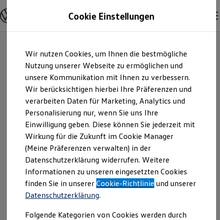
Modelle & Konfigurator
Cookie Einstellungen
Nutzfahrzeuge
Nutzfahrzeugkategorien entdecken
Modelle konfigurieren
Konfiguration laden
Zum
Zum
Modelle vergleichen
Wir nutzen Cookies, um Ihnen die bestmögliche
Hauptinhalt
Footer
Vorgängermodelle und Oldtimer
springen
springen
Nutzung unserer Webseite zu ermöglichen und
Vorgängermodelle
Oldtimer
unsere Kommunikation mit Ihnen zu verbessern.
Autohaus Grützner
Bulli Historie
Wir berücksichtigen hierbei Ihre Präferenzen und
Branchenlösungen & Gewerbekunden
verarbeiten Daten für Marketing, Analytics und
Umbaulösungen und Hersteller finden
GmbH | Impressum
Auf- und Umbauten entdecken & konfigurieren
Personalisierung nur, wenn Sie uns Ihre
Groß- und Sonderkunden
Einwilligung geben. Diese können Sie jederzeit mit
& Rechtliches
Großkunden
Wirkung für die Zukunft im Cookie Manager
Kommunen & Behörden
Journalisten
(Meine Präferenzen verwalten) in der
Sportvereine
Hier finden Sie Informationen über die
Datenschutzerklärung widerrufen. Weitere
Branchenlösungen
Informationen zu unseren eingesetzten Cookies
Bau & Handwerk
Autohaus Grützner GmbH als
Gewerbliche Personenbeförderung
finden Sie in unserer
Cookie-Richtlinie
und unserer
verantwortliche Anbieterin von Inhalten
Service & mobile Werkstätten
Datenschutzerklärung
.
und Angeboten, die auf dieser Webseite
Kurier, Logistik & Handel
Menschen mit Behinderung
speziell aufgeführt sind.
Folgende Kategorien von Cookies werden durch
Kühlfahrzeuge