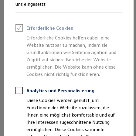
Feuerwehr
uns eingesetzt:
Rettungsdienste
ONE Business ID Vorteile
Fahrzeugsuche & Marktplatz
Fahrzeugsuche
Impressum
Erforderliche Cookies
Fahrzeuge online kaufen
Digitaler Marktplatz
Erforderliche Cookies helfen dabei, eine
Datenschutzerklärung
Kauf & Finanzierung
Website nutzbar zu machen, indem sie
Online-Fahrzeugbewertung
Aktionen & Angebote
Grundfunktionen wie Seitennavigation und
E-Auto-Förderung
Zugriff auf sichere Bereiche der Website
Impressum
Für Privatkunden
ermöglichen. Die Website kann ohne diese
Für Gewerbekunden
Profi Paket
Cookies nicht richtig funktionieren.
Autohaus Grützner GmbH
TopDeal
Gebrauchtwagen
Birnenstraße 1
ProfiPartner für Gebrauchtwagen
Analytics und Personalisierung
17033 Neubrandenburg
Zertifizierte Gebrauchtwagen
Diese Cookies werden genutzt, um
Finanzierung
Telefon: 0395 36777-0
Für Privatkunden
Funktionen der Website zuzulassen, die
Für Gewerbekunden
Fax: 0395 36777-55
Ihnen eine möglichst komfortable und auf
Leasing
E-Mail:
info@vw-nb.de
Ihre Interessen zugeschnittene Nutzung
Für Privatkunden
Für Gewerbekunden
ermöglichen. Diese Cookies sammeln
Versicherungen & Garantien
Geschäftsführer: Marit Grützner, Holger Neu, Georg