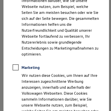
Informationen darüber, wie Sie unsere
Garantien
Neu, Peter Neu
Webseite nutzen, zum Beispiel, welche
Kfz-Versicherung für Nutzfahrzeuge
USt. ID-Nummer: DE 158028819
Restschuldversicherung
Seiten Sie am meisten besuchen oder wie Sie
Wartungsverträge
Handelsregister: Amtsgericht Neubrandenburg HRB
sich auf der Seite bewegen. Die gesammelten
Besitzer & Service
2582
Informationen helfen uns die
Reparatur & Service
Versicherungsvermittlerregister: D-MY0U-2Z7EN-36
Sommer-Special
Nutzerfreundlichkeit und Qualität unserer
Reparatur, Pflege & Inspektion
Webseite fortlaufend zu verbessern, Ihr
Servicetermin anfragen
Unsere Datenschutzbeauftragter:
Nutzererlebnis sowie grundlegende
Service-Vorteile bei Volkswagen Nutzfahrzeuge
Herr Gunnar Neu
ServicePlus
Entscheidungen zu Marketingmaßnahmen zu
E-Mail:
gunnar.neu@duerkop-automobile.de
Economy Service
optimieren.
Räder & Reifen Service
Ersatzfahrzeuge
Hinweis gemäß § 36
Notdienst und Pannenhilfe
Marketing
Verbraucherstreitbeilegungsgesetz (VSBG)
Software, Konnektivität & Apps
Wir sind zur Teilnahme an einem
California App
Wir nutzen diese Cookies, um Ihnen auf Ihre
VW Connect für Ihren ID. Buzz
Streitbeilegungsverfahren vor einer
Interessen zugeschnittene Werbung
VW Connect für Ihren Transporter/Caravelle
Verbraucherschlichtungsstelle weder bereit noch dazu
anzuzeigen, innerhalb und außerhalb der
VW Connect für Ihren Amarok
verpflichtet.
VW Connect für andere Modelle
Volkswagen Webseiten. Diese Cookies
Connect Pro
sammeln Informationen darüber, wie Sie
Fleet Interface Data
unsere Webseite nutzen, zum Beispiel,
Multistop Pathfinder
Übersicht Software Updates