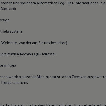
erheben und speichern automatisch Log-Files-Informationen, die
 Dies sind:
ersion
triebssystem
e Webseite, von der aus Sie uns besuchen)
greifenden Rechners (IP-Adresse)
veranfrage
onen werden ausschließlich zu statistischen Zwecken ausgewertet.
r hierbei anonym.
ine Textdateien, die bei dem Besuch auf einer Internetseite auf Ih