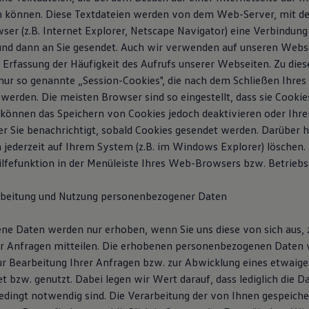
 können. Diese Textdateien werden von dem Web-Server, mit de
er (z.B. Internet Explorer, Netscape Navigator) eine Verbindung
und dann an Sie gesendet. Auch wir verwenden auf unseren Webs
r Erfassung der Häufigkeit des Aufrufs unserer Webseiten. Zu di
ur so genannte „Session-Cookies", die nach dem Schließen Ihre
 werden. Die meisten Browser sind so eingestellt, dass sie Cooki
e können das Speichern von Cookies jedoch deaktivieren oder Ihr
s er Sie benachrichtigt, sobald Cookies gesendet werden. Darüber
h jederzeit auf Ihrem System (z.B. im Windows Explorer) löschen.
 Hilfefunktion in der Menüleiste Ihres Web-Browsers bzw. Betrieb
rbeitung und Nutzung personenbezogener Daten
e Daten werden nur erhoben, wenn Sie uns diese von sich aus, z
er Anfragen mitteilen. Die erhobenen personenbezogenen Daten
zur Bearbeitung Ihrer Anfragen bzw. zur Abwicklung eines etwaig
t bzw. genutzt. Dabei legen wir Wert darauf, dass lediglich die 
edingt notwendig sind. Die Verarbeitung der von Ihnen gespeich