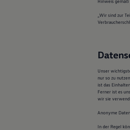
Hinweis gemäß §
Digitales Bordbuch
Fahrerassistenz- und Sicherheitssysteme
Kontrollleuchten
„Wir sind zur T
Kurzfahrprofile und Ölverdünnung
Verbraucherschli
Batterieverordnung
XTL-Dieselkraftstoff
Ersatzteile und Betriebsflüssigkeiten
Original Zubehör und Lifestyle Produkte
myVolkswagen
myVolkswagen Business
Datens
Elektrisch & Autonom
Elektro - & Hybridfahrzeuge
Unser Ansatz
Unser wichtigst
Klimafreundlicher Strom
Reichweite & Ladelösungen
nur so zu nutzen
Reichweitensimulator
ist das Einhalt
Ladezeitensimulator
Ferner ist es un
Ladelösungen für Privatkunden
Ladelösungen für Gewerbekunden
wir sie verwend
Wallbox und Ladekabel
Bidirektionales Laden
Anonyme Daten
Förderung & Kosten der Elektrofahrzeuge
Fördermöglichkeiten für Privatkunden
Fördermöglichkeiten für Gewerbekunden
In der Regel kö
Kostensimulator