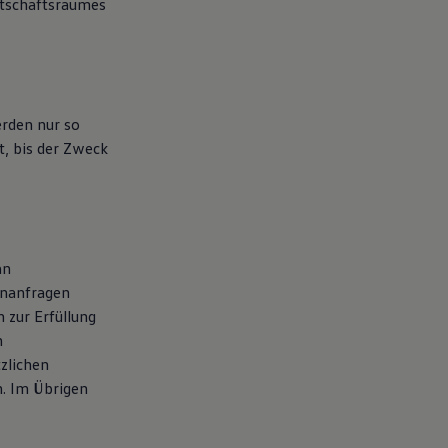
rtschaftsraumes
rden nur so
t, bis der Zweck
an
enanfragen
 zur Erfüllung
n
zlichen
. Im Übrigen