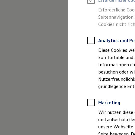
GmbH & C
Erforderliche Co
Rettungsdienste
ONE Business ID Vorteile
und Ange
Erforderliche Coo
Fahrzeugsuche & Marktplatz
Seitennavigation 
Fahrzeugsuche
Cookies nicht rich
Fahrzeuge online kaufen
Digitaler Marktplatz
Kauf & Finanzierung
Analytics und Pe
Online-Fahrzeugbewertung
Aktionen & Angebote
Diese Cookies we
E-Auto-Förderung
Impressum
Für Privatkunden
komfortable und 
Für Gewerbekunden
Informationen dar
Profi Paket
Datenschutzer
besuchen oder wie
TopDeal
Gebrauchtwagen
Nutzerfreundlichk
ProfiPartner für Gebrauchtwagen
grundlegende Ent
Zertifizierte Gebrauchtwagen
Finanzierung
Für Privatkunden
Impre
Marketing
Für Gewerbekunden
Leasing
Wir nutzen diese 
Für Privatkunden
und außerhalb de
Autohaus Grünh
Für Gewerbekunden
unsere Webseite n
Versicherungen & Garantien
Garantien
Seite bewegen. De