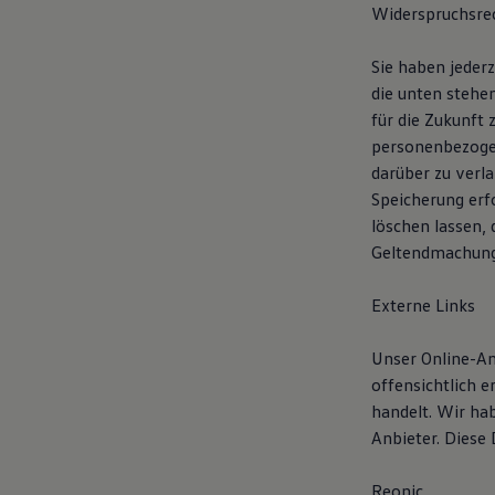
Widerspruchsre
Sie haben jederz
die unten stehe
für die Zukunft 
personenbezogen
darüber zu verl
Speicherung erf
löschen lassen, 
Geltendmachung 
Externe Links
Unser Online-Ang
offensichtlich e
handelt. Wir hab
Anbieter. Diese
Reonic