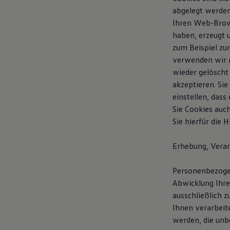
Bulli Magazin
abgelegt werden
Fahrzeugabholung ab Werk
Ihren Web-Brows
Uptime
haben, erzeugt 
zum Beispiel zu
verwenden wir n
wieder gelöscht
akzeptieren. Si
einstellen, das
Sie Cookies auc
Sie hierfür die
Erhebung, Vera
Personenbezogen
Abwicklung Ihr
ausschließlich 
Ihnen verarbeite
werden, die unb