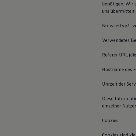
benötigen. Wir 
Autonomes Fahren
Mehr zum ID. Buzz
uns übermittelt.
Online Beratung
California Welt
Browsertyp/ -v
California Club
California Magazin & Ratgeber
Vanlife
Verwendetes Be
Ratgeber
Routen & Reisen
California Reisen & Erlebnisse
Referer URL (di
California App
California Lifestyle & Zubehör
Hostname des zu
Übernachten im California
Marke
Unternehmen
Uhrzeit der Ser
Karriere
Karriere im Unternehmen
Karriere im Autohaus
Diese Informati
Nachhaltigkeit
einzelner Nutze
Kunden
Gesellschaft
Natur
Cookies
Events
Rückblick VW Bus Festival 2023
Cookies sind kle
75 Jahre Bulli Jubiläum