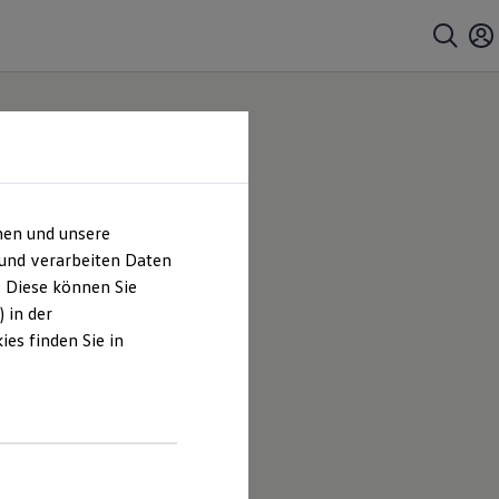
hen und unsere
bH &
 und verarbeiten Daten
. Diese können Sie
 in der
es finden Sie in
Grünhagen