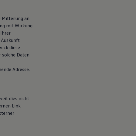
e Mitteilung an
ung mit Wirkung
 Ihrer
 Auskunft
weck diese
r solche Daten
hende Adresse.
eit dies nicht
ernen Link
xterner