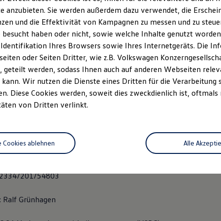
mp 3
e anzubieten. Sie werden außerdem dazu verwendet, die Erschein
zen und die Effektivität von Kampagnen zu messen und zu steuern
 besucht haben oder nicht, sowie welche Inhalte genutzt worden s
 Identifikation Ihres Browsers sowie Ihres Internetgeräts. Die 
: 04251 672740
iten oder Seiten Dritter, wie z.B. Volkswagen Konzerngesellsch
 geteilt werden, sodass Ihnen auch auf anderen Webseiten rel
251 672749
kann. Wir nutzen die Dienste eines Dritten für die Verarbeitung 
. Diese Cookies werden, soweit dies zweckdienlich ist, oftmals
tohaus-gruenhagen.de
täten von Dritten verlinkt.
.: DE 233 067 330
t: Amtsgericht Walsrode HRB 31322
e Cookies ablehnen
Alle Akzepti
lsrode HRA 21835
 2334/201/54803
: Ralf Grünhagen