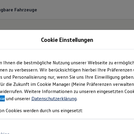
ügbare Fahrzeuge
Cookie Einstellungen
m Ihnen die bestmögliche Nutzung unserer Webseite zu ermöglic
ohaus Grünhagen Gm
en zu verbessern. Wir berücksichtigen hierbei Ihre Präferenzen
cs und Personalisierung nur, wenn Sie uns Ihre Einwilligung geben
Co. KG | Impressum &
für die Zukunft im Cookie Manager (Meine Präferenzen verwalten)
iderrufen. Weitere Informationen zu unseren eingesetzten Cooki
nie
und unserer
Datenschutzerklärung
.
Rechtliches
on Cookies werden durch uns eingesetzt:
den Sie Informationen über die Autohaus 