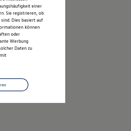
ungshäufigkeit einer
. Sie registrieren, ob
ind. Dies basiert auf
Informationen können
aften oder
evante Werbung
solcher Daten zu
 mit
eren