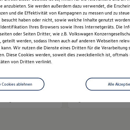
e anzubieten. Sie werden außerdem dazu verwendet, die Erschein
Unsere Leistungen
im Überblic
zen und die Effektivität von Kampagnen zu messen und zu steuern
 besucht haben oder nicht, sowie welche Inhalte genutzt worden s
 Identifikation Ihres Browsers sowie Ihres Internetgeräts. Die 
zfahrzeuge
Neuwagen Caddy - Multivan -
iten oder Seiten Dritter, wie z.B. Volkswagen Konzerngesellsch
California
 geteilt werden, sodass Ihnen auch auf anderen Webseiten rel
kann. Wir nutzen die Dienste eines Dritten für die Verarbeitung 
. Diese Cookies werden, soweit dies zweckdienlich ist, oftmals
täten von Dritten verlinkt.
e Cookies ablehnen
Alle Akzepti
atung
Angebote