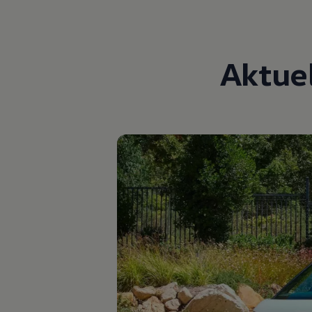
Autonomes Fahren
Mehr zum ID. Buzz
Online Beratung
California Welt
Aktue
California Club
California Magazin & Ratgeber
Vanlife
Ratgeber
Routen & Reisen
California Reisen & Erlebnisse
California App
California Lifestyle & Zubehör
Übernachten im California
Marke
Unternehmen
Karriere
Karriere im Unternehmen
Karriere im Autohaus
Nachhaltigkeit
Kunden
Gesellschaft
Natur
Events
Rückblick VW Bus Festival 2023
75 Jahre Bulli Jubiläum