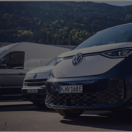
Digitales Bordbuch
Fahrerassistenz- und Sicherheitssysteme
Kontrollleuchten
Kurzfahrprofile und Ölverdünnung
Batterieverordnung
XTL-Dieselkraftstoff
Ersatzteile und Betriebsflüssigkeiten
Original Zubehör und Lifestyle Produkte
myVolkswagen
myVolkswagen Business
Elektrisch & Autonom
Elektro - & Hybridfahrzeuge
Unser Ansatz
Klimafreundlicher Strom
Reichweite & Ladelösungen
Reichweitensimulator
Ladezeitensimulator
Ladelösungen für Privatkunden
Ladelösungen für Gewerbekunden
Wallbox und Ladekabel
Bidirektionales Laden
Förderung & Kosten der Elektrofahrzeuge
Fördermöglichkeiten für Privatkunden
1
Fördermöglichkeiten für Gewerbekunden
Kostensimulator