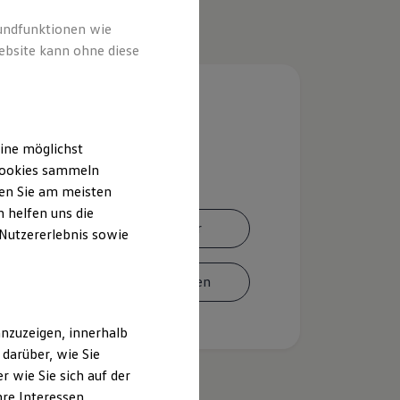
rundfunktionen wie
ebsite kann ohne diese
ine möglichst
 Cookies sammeln
ten Sie am meisten
 helfen uns die
Ansprechpartner
 Nutzererlebnis sowie
Termin vereinbaren
nzuzeigen, innerhalb
darüber, wie Sie
 wie Sie sich auf der
hre Interessen