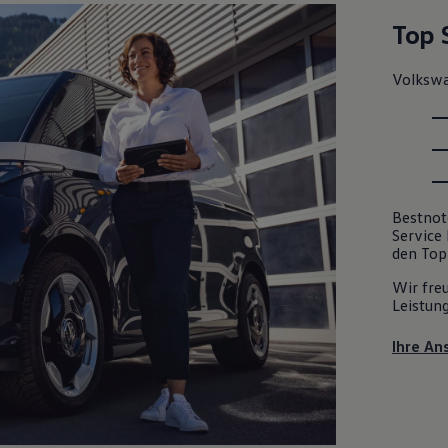
Top 
Volksw
Bestnot
Service
den Top
Wir fre
Leistun
Ihre An