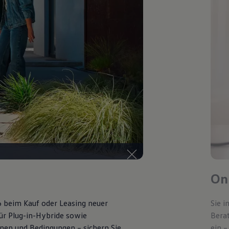
Onl
6 beim Kauf oder Leasing neuer
Sie i
für Plug-in-Hybride sowie
Bera
ionen und Bedingungen – sichern Sie
ein –