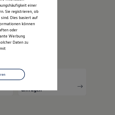
ungshäufigkeit einer
k
. Sie registrieren, ob
ind. Dies basiert auf
Informationen können
ID.
Buzz
aften oder
evante Werbung
solcher Daten zu
 mit
eren
Servicetermin
anfragen