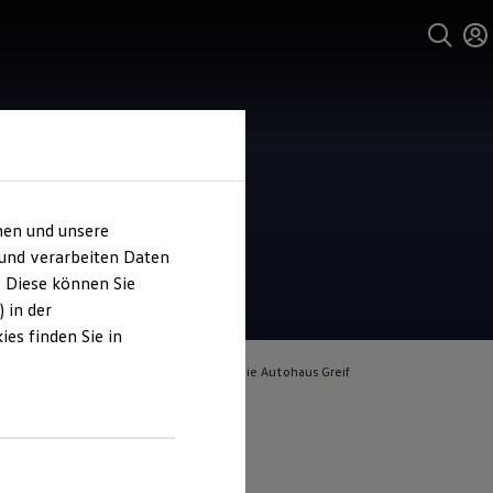
und Service
ohaus Greif
hen und unsere
4.8
|
98 Bewertungen
 und verarbeiten Daten
. Diese können Sie
 in der
es finden Sie in
lich für die Inhalte auf dieser Seite ist die Autohaus Greif
pressum & Rechtliches
)