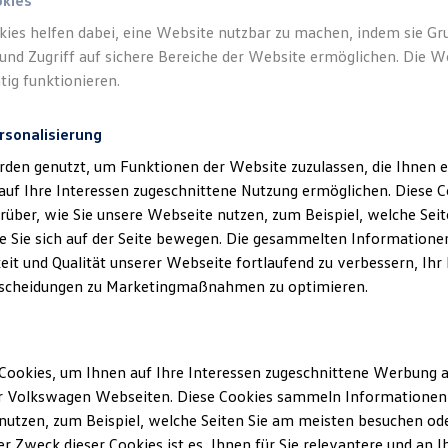
okies
kies helfen dabei, eine Website nutzbar zu machen, indem sie G
und Zugriff auf sichere Bereiche der Website ermöglichen. Die W
tig funktionieren.
rsonalisierung
Unsere Abteilungen
rden genutzt, um Funktionen der Website zuzulassen, die Ihnen e
auf Ihre Interessen zugeschnittene Nutzung ermöglichen. Diese
über, wie Sie unsere Webseite nutzen, zum Beispiel, welche Sei
Montag
-
Freitag
06:30
-
18:00
Uhr
 Sie sich auf der Seite bewegen. Die gesammelten Informationen
fswald
Samstag
08:00
-
12:00
Uhr
eit und Qualität unserer Webseite fortlaufend zu verbessern, Ihr
scheidungen zu Marketingmaßnahmen zu optimieren.
Cookies, um Ihnen auf Ihre Interessen zugeschnittene Werbung a
r Volkswagen Webseiten. Diese Cookies sammeln Informationen 
utzen, zum Beispiel, welche Seiten Sie am meisten besuchen oder
r Zweck dieser Cookies ist es, Ihnen für Sie relevantere und an I