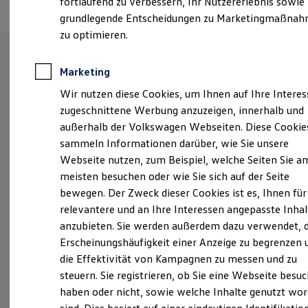
fortlaufend zu verbessern, Ihr Nutzererlebnis sowie
Kfz-Versicherung für Nutzfahrzeuge
grundlegende Entscheidungen zu Marketingmaßna
Restschuldversicherung
Wartungsverträge
zu optimieren.
Besitzer & Service
Reparatur & Service
Sommer-Special
Marketing
Herzlich Willkommen im
Reparatur, Pflege & Inspektion
Wir nutzen diese Cookies, um Ihnen auf Ihre Intere
Servicetermin anfragen
Volkswagen Nutzfahrzeuge
Service-Vorteile bei Volkswagen Nutzfahrzeuge
zugeschnittene Werbung anzuzeigen, innerhalb und
ServicePlus
Autohaus Glinicke Minden.
außerhalb der Volkswagen Webseiten. Diese Cookie
Economy Service
sammeln Informationen darüber, wie Sie unsere
Räder & Reifen Service
Ersatzfahrzeuge
Webseite nutzen, zum Beispiel, welche Seiten Sie a
Notdienst und Pannenhilfe
meisten besuchen oder wie Sie sich auf der Seite
Überzeugen Sie sich von unserem vielfältigen
Software, Konnektivität & Apps
bewegen. Der Zweck dieser Cookies ist es, Ihnen für
Angebot an Kastenwagen, Kleintransportern,
California App
VW Connect für Ihren ID. Buzz
relevantere und an Ihre Interessen angepasste Inhal
Hochdachkombis und Pick-ups und lassen sich von
VW Connect für Ihren Transporter/Caravelle
anzubieten. Sie werden außerdem dazu verwendet, d
unserem kompetenten Beraterteam vor Ort
VW Connect für Ihren Amarok
Erscheinungshäufigkeit einer Anzeige zu begrenzen 
umfassend beraten. Sie möchten lieber eine komplett
VW Connect für andere Modelle
Connect Pro
die Effektivität von Kampagnen zu messen und zu
individualisierte Sonderanfertigung? Kein Problem!
Fleet Interface Data
steuern. Sie registrieren, ob Sie eine Webseite besuc
Bei uns können Sie sich Ihr Wunschfahrzeug ganz
Multistop Pathfinder
haben oder nicht, sowie welche Inhalte genutzt wo
nach Ihren Bedürfnissen konfigurieren lassen.
Übersicht Software Updates
Hilfreiches für Besitzer