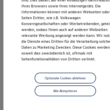
sind. Dies basiert auf einer eindeutigen Identifikatio
Darüber hinaus bieten wir Ihnen in unserer VW
Digitales Bordbuch
Ihres Browsers sowie Ihres Internetgeräts. Die
Nutzfahrzeuge Werkstatt den besten Service für Ihr
Fahrerassistenz- und Sicherheitssysteme
Informationen können mit anderen Webseiten oder
Fahrzeug. Wir freuen uns auf Ihren Besuch im
Kontrollleuchten
Kurzfahrprofile und Ölverdünnung
Seiten Dritter, wie z.B. Volkswagen
Volkswagen Nutzfahrzeuge Autohaus Glinicke
Batterieverordnung
Konzerngesellschaften oder Werbetreibenden, getei
Minden.
XTL-Dieselkraftstoff
werden, sodass Ihnen auch auf anderen Webseiten
Ersatzteile und Betriebsflüssigkeiten
Original Zubehör und Lifestyle Produkte
relevante Werbung angezeigt werden kann. Wir nut
Das sind unsere Leistungen
myVolkswagen
die Dienste eines Dritten für die Verarbeitung solche
myVolkswagen Business
Daten zu Marketing Zwecken. Diese Cookies werden
Elektrisch & Autonom
Neuwagen
Nutzfahrzeuge
Elektro - & Hybridfahrzeuge
soweit dies zweckdienlich ist, oftmals mit
Unser Ansatz
Neuwagen Caddy - Multivan -
Seitenfunktionalitäten von Dritten verlinkt.
Klimafreundlicher Strom
California
Reichweite & Ladelösungen
Reichweitensimulator
ID.
Buzz
Ladezeitensimulator
Ladelösungen für Privatkunden
Optionale Cookies ablehnen
Service
Ladelösungen für Gewerbekunden
Wallbox und Ladekabel
ServicePlus
Alle Akzeptieren
Bidirektionales Laden
Förderung & Kosten der Elektrofahrzeuge
Volkswagen Economy
Fördermöglichkeiten für Privatkunden
Service
Fördermöglichkeiten für Gewerbekunden
Kostensimulator