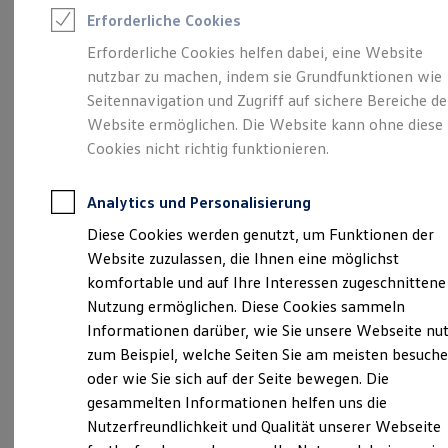
Rettungsdienste
Erforderliche Cookies
ONE Business ID Vorteile
Fahrzeugsuche & Marktplatz
Erforderliche Cookies helfen dabei, eine Website
Fahrzeugsuche
Unsere 
nutzbar zu machen, indem sie Grundfunktionen wie
Fahrzeuge online kaufen
Digitaler Marktplatz
Seitennavigation und Zugriff auf sichere Bereiche de
Kauf & Finanzierung
Website ermöglichen. Die Website kann ohne diese
Online-Fahrzeugbewertung
Ringstraße 9, 32427 Minden
Cookies nicht richtig funktionieren.
Aktionen & Angebote
E-Auto-Förderung
Montag
Für Privatkunden
-
Freitag
09:30
-
18:00
Uhr
Analytics und Personalisierung
Für Gewerbekunden
Samstag
09:00
-
13:00
Uhr
Profi Paket
Diese Cookies werden genutzt, um Funktionen der
TopDeal
Website zuzulassen, die Ihnen eine möglichst
Gebrauchtwagen
glinicke-minden@glinicke.de
ProfiPartner für Gebrauchtwagen
komfortable und auf Ihre Interessen zugeschnittene
Zertifizierte Gebrauchtwagen
Nutzung ermöglichen. Diese Cookies sammeln
+49 571 88870
Finanzierung
Informationen darüber, wie Sie unsere Webseite nu
Für Privatkunden
Für Gewerbekunden
zum Beispiel, welche Seiten Sie am meisten besuch
Leasing
Ansprechpartner
oder wie Sie sich auf der Seite bewegen. Die
Für Privatkunden
gesammelten Informationen helfen uns die
Für Gewerbekunden
Versicherungen & Garantien
Nutzerfreundlichkeit und Qualität unserer Webseite
Termin vereinbaren
Garantien