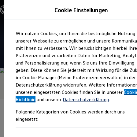
Modelle & Konfigurator
Cookie Einstellungen
Nutzfahrzeuge
Nutzfahrzeugkategorien entdecken
Modelle konfigurieren
Konfiguration laden
Zum
Zum
Modelle vergleichen
Verkauf und Service
Wir nutzen Cookies, um Ihnen die bestmögliche Nutzung
Hauptinhalt
Footer
Vorgängermodelle und Oldtimer
Autohaus Glinicke
springen
springen
unserer Webseite zu ermöglichen und unsere Kommunika
Vorgängermodelle
Oldtimer
mit Ihnen zu verbessern. Wir berücksichtigen hierbei Ihr
Bulli Historie
4.7
|
64 Bewertungen
Präferenzen und verarbeiten Daten für Marketing, Analyt
Branchenlösungen & Gewerbekunden
und Personalisierung nur, wenn Sie uns Ihre Einwilligung
Umbaulösungen und Hersteller finden
Auf- und Umbauten entdecken & konfigurieren
geben. Diese können Sie jederzeit mit Wirkung für die Zu
Groß- und Sonderkunden
im Cookie Manager (Meine Präferenzen verwalten) in der
Großkunden
Datenschutzerklärung widerrufen. Weitere Informatione
Kommunen & Behörden
Journalisten
unseren eingesetzten Cookies finden Sie in unserer
Cooki
Sportvereine
Richtlinie
und unserer
Datenschutzerklärung
.
Branchenlösungen
Bau & Handwerk
Folgende Kategorien von Cookies werden durch uns
Gewerbliche Personenbeförderung
Service & mobile Werkstätten
eingesetzt:
Kurier, Logistik & Handel
Kühlfahrzeuge
Verantwortlich für die Inhalte auf dieser Seite ist die Autohaus
Feuerwehr
Glinicke GmbH
(
Impressum & Rechtliches
)