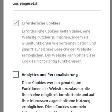
Feuerwehr
uns eingesetzt:
Rettungsdienste
ONE Business ID Vorteile
Fahrzeugsuche & Marktplatz
Fahrzeugsuche
Impressum
Erforderliche Cookies
Fahrzeuge online kaufen
Digitaler Marktplatz
Erforderliche Cookies helfen dabei, eine
Datenschutzerklärung
Kauf & Finanzierung
Website nutzbar zu machen, indem sie
Online-Fahrzeugbewertung
Aktionen & Angebote
Grundfunktionen wie Seitennavigation und
E-Auto-Förderung
Zugriff auf sichere Bereiche der Website
Impressum
Für Privatkunden
ermöglichen. Die Website kann ohne diese
Für Gewerbekunden
Profi Paket
Cookies nicht richtig funktionieren.
Autohaus Fremder GmbH
TopDeal
Gebrauchtwagen
Voltastraße 7
ProfiPartner für Gebrauchtwagen
Analytics und Personalisierung
63477 Maintal
Zertifizierte Gebrauchtwagen
Diese Cookies werden genutzt, um
Finanzierung
Telefon: 06181 / 40 25 9-0
Für Privatkunden
Funktionen der Website zuzulassen, die
Für Gewerbekunden
info@autohaus-fremder.de
Ihnen eine möglichst komfortable und auf
Leasing
Ihre Interessen zugeschnittene Nutzung
Für Privatkunden
Geschäftsführer: Marco Fremder
Für Gewerbekunden
ermöglichen. Diese Cookies sammeln
Versicherungen & Garantien
USt. ID-Nummer: DE 343421680