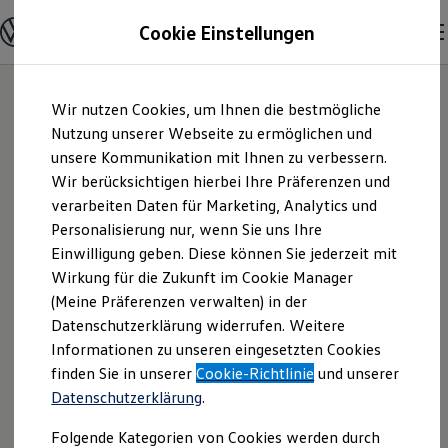
Modelle & Konfigurator
Cookie Einstellungen
Nutzfahrzeuge
Nutzfahrzeugkategorien entdecken
Modelle konfigurieren
Konfiguration laden
Zum
Zum
Modelle vergleichen
Wir nutzen Cookies, um Ihnen die bestmögliche
Hauptinhalt
Footer
Vorgängermodelle und Oldtimer
springen
springen
Nutzung unserer Webseite zu ermöglichen und
Vorgängermodelle
Oldtimer
unsere Kommunikation mit Ihnen zu verbessern.
Autohaus Fremder
Bulli Historie
Wir berücksichtigen hierbei Ihre Präferenzen und
Branchenlösungen & Gewerbekunden
verarbeiten Daten für Marketing, Analytics und
Umbaulösungen und Hersteller finden
GmbH | Impressum
Auf- und Umbauten entdecken & konfigurieren
Personalisierung nur, wenn Sie uns Ihre
Groß- und Sonderkunden
Einwilligung geben. Diese können Sie jederzeit mit
& Rechtliches
Großkunden
Wirkung für die Zukunft im Cookie Manager
Kommunen & Behörden
Journalisten
(Meine Präferenzen verwalten) in der
Sportvereine
Hier finden Sie Informationen über die
Datenschutzerklärung widerrufen. Weitere
Branchenlösungen
Informationen zu unseren eingesetzten Cookies
Bau & Handwerk
Autohaus Fremder GmbH als
Gewerbliche Personenbeförderung
finden Sie in unserer
Cookie-Richtlinie
und unserer
verantwortliche Anbieterin von Inhalten
Service & mobile Werkstätten
Datenschutzerklärung
.
und Angeboten, die auf dieser Webseite
Kurier, Logistik & Handel
Menschen mit Behinderung
speziell aufgeführt sind.
Folgende Kategorien von Cookies werden durch
Kühlfahrzeuge