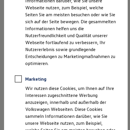
Informationen darüber, wie Sie unsere
Garantien
Handelsregister Hanau: HRB 98051
Webseite nutzen, zum Beispiel, welche
Kfz-Versicherung für Nutzfahrzeuge
Sitz der Gesellschaft: Maintal
Restschuldversicherung
Seiten Sie am meisten besuchen oder wie Sie
Wartungsverträge
sich auf der Seite bewegen. Die gesammelten
Besitzer & Service
Unsere Email-Adresse lautet:
Informationen helfen uns die
Reparatur & Service
info@autohaus-fremder.de
Sommer-Special
Nutzerfreundlichkeit und Qualität unserer
Reparatur, Pflege & Inspektion
Webseite fortlaufend zu verbessern, Ihr
Hinweis gemäß § 36
Servicetermin anfragen
Nutzererlebnis sowie grundlegende
Service-Vorteile bei Volkswagen Nutzfahrzeuge
Verbraucherstreitbeilegungsgesetz (VSBG)
ServicePlus
Entscheidungen zu Marketingmaßnahmen zu
Economy Service
optimieren.
Unsere Firma wird nicht an einem
Räder & Reifen Service
Ersatzfahrzeuge
Streitbeilegungsverfahren vor einer
Notdienst und Pannenhilfe
Verbraucherschlichtungsstelle im Sinne des VSBG
Marketing
Software, Konnektivität & Apps
teilnehmen und ist hierzu auch nicht verpflichtet. Als
California App
Wir nutzen diese Cookies, um Ihnen auf Ihre
VW Connect für Ihren ID. Buzz
Meisterbetrieb der Kfz-Innung bieten wir alternativ
Interessen zugeschnittene Werbung
VW Connect für Ihren Transporter/Caravelle
die Teilnahme an einem Verfahren vor einer
anzuzeigen, innerhalb und außerhalb der
VW Connect für Ihren Amarok
branchenspezifischen Kfz-Schiedsstelle an. Die für uns
VW Connect für andere Modelle
Volkswagen Webseiten. Diese Cookies
Connect Pro
zuständige Kfz-Schiedsstelle erreichen Sie unter:
sammeln Informationen darüber, wie Sie
Fleet Interface Data
unsere Webseite nutzen, zum Beispiel,
Multistop Pathfinder
Schiedsstelle des Kraftfahrzeuggewerbes Rhein-Main
Übersicht Software Updates