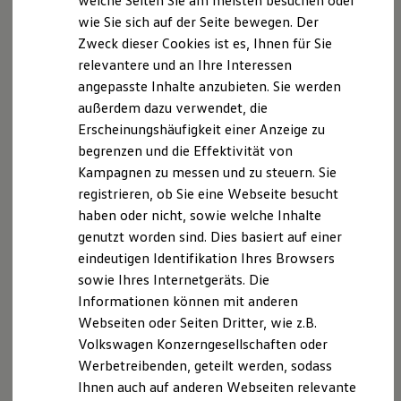
welche Seiten Sie am meisten besuchen oder
Heerstraße 149
Hilfreiches für Besitzer
wie Sie sich auf der Seite bewegen. Der
Digitales Bordbuch
60488 Frankfurt
Zweck dieser Cookies ist es, Ihnen für Sie
Fahrerassistenz- und Sicherheitssysteme
Tel: 069/9765130
Kontrollleuchten
relevantere und an Ihre Interessen
Fax: 069/764973
Kurzfahrprofile und Ölverdünnung
angepasste Inhalte anzubieten. Sie werden
Batterieverordnung
Mail:
schiedsstelle@kfz-innung-ffm.de
außerdem dazu verwendet, die
XTL-Dieselkraftstoff
Ersatzteile und Betriebsflüssigkeiten
Erscheinungshäufigkeit einer Anzeige zu
Weitere Informationen zu den Kfz-Schiedsstellen,
Original Zubehör und Lifestyle Produkte
begrenzen und die Effektivität von
insbesondere zu Verfahren und Voraussetzungen zum
myVolkswagen
Kampagnen zu messen und zu steuern. Sie
myVolkswagen Business
Zugang können auch der Internetseite ww.kfz-
Elektrisch & Autonom
registrieren, ob Sie eine Webseite besucht
schiedsstelle.de entnommen werden.
Elektro - & Hybridfahrzeuge
haben oder nicht, sowie welche Inhalte
Unser Ansatz
genutzt worden sind. Dies basiert auf einer
Klimafreundlicher Strom
Reichweite & Ladelösungen
eindeutigen Identifikation Ihres Browsers
Datenschutzerklärung
Reichweitensimulator
sowie Ihres Internetgeräts. Die
Ladezeitensimulator
Informationen können mit anderen
Ladelösungen für Privatkunden
Ladelösungen für Gewerbekunden
A. Verantwortlicher
Webseiten oder Seiten Dritter, wie z.B.
Wallbox und Ladekabel
Volkswagen Konzerngesellschaften oder
Bidirektionales Laden
Wir freuen uns, dass Sie unsere Webseite der
Werbetreibenden, geteilt werden, sodass
Förderung & Kosten der Elektrofahrzeuge
Autohaus Fremder GmbH, Voltastr. 7, 63477 Maintal,
Fördermöglichkeiten für Privatkunden
Ihnen auch auf anderen Webseiten relevante
Fördermöglichkeiten für Gewerbekunden