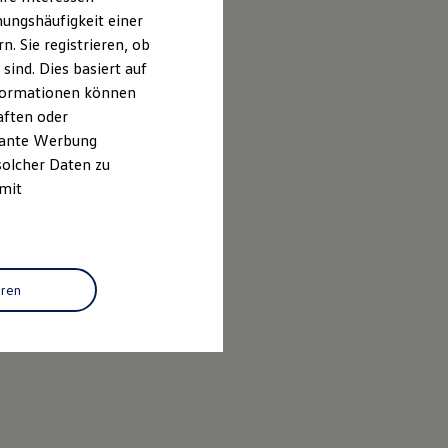
ungshäufigkeit einer
. Sie registrieren, ob
ind. Dies basiert auf
Informationen können
aften oder
evante Werbung
solcher Daten zu
 mit
eren