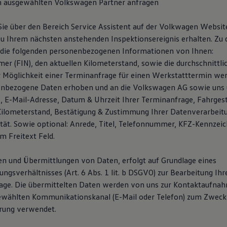
m ausgewählten Volkswagen Partner anfragen
ie über den Bereich Service Assistent auf der Volkwagen Websi
u Ihrem nächsten anstehenden Inspektionsereignis erhalten. Zu
 die folgenden personenbezogenen Informationen von Ihnen:
er (FIN), den aktuellen Kilometerstand, sowie die durchschnittli
er Möglichkeit einer Terminanfrage für einen Werkstatttermin wer
enbezogene Daten erhoben und an die Volkswagen AG sowie uns 
E-Mail-Adresse, Datum & Uhrzeit Ihrer Terminanfrage, Fahrges
Kilometerstand, Bestätigung & Zustimmung Ihrer Datenverarbeit
ität. Sowie optional: Anrede, Titel, Telefonnummer, KFZ-Kennzei
m Freitext Feld.
n und Übermittlungen von Daten, erfolgt auf Grundlage eines
gsverhältnisses (Art. 6 Abs. 1 lit. b DSGVO) zur Bearbeitung Ihr
age. Die übermittelten Daten werden von uns zur Kontaktaufna
ewählten Kommunikationskanal (E-Mail oder Telefon) zum Zweck
rung verwendet.