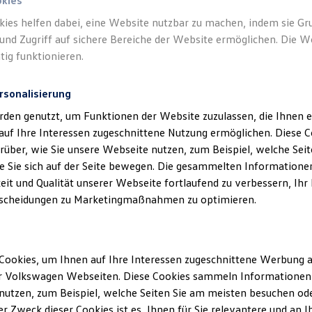
okies
kies helfen dabei, eine Website nutzbar zu machen, indem sie G
und Zugriff auf sichere Bereiche der Website ermöglichen. Die W
tig funktionieren.
rsonalisierung
klärung
rden genutzt, um Funktionen der Website zuzulassen, die Ihnen e
auf Ihre Interessen zugeschnittene Nutzung ermöglichen. Diese
über, wie Sie unsere Webseite nutzen, zum Beispiel, welche Sei
 Sie sich auf der Seite bewegen. Die gesammelten Informationen
ssum
eit und Qualität unserer Webseite fortlaufend zu verbessern, Ihr
scheidungen zu Marketingmaßnahmen zu optimieren.
-Heise GmbH
Cookies, um Ihnen auf Ihre Interessen zugeschnittene Werbung a
8701-200
r Volkswagen Webseiten. Diese Cookies sammeln Informationen 
sau@feser-graf.de
utzen, zum Beispiel, welche Seiten Sie am meisten besuchen oder
r Zweck dieser Cookies ist es, Ihnen für Sie relevantere und an I