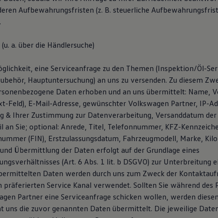
deren Aufbewahrungsfristen (z. B. steuerliche Aufbewahrungsfris
.
(u. a. über die Händlersuche)
glichkeit, eine Serviceanfrage zu den Themen (Inspektion/Öl-Serv
Zubehör, Hauptuntersuchung) an uns zu versenden. Zu diesem Z
rsonenbezogene Daten erhoben und an uns übermittelt: Name, V
ext-Feld), E-Mail-Adresse, gewünschter Volkswagen Partner, IP-A
ng & Ihrer Zustimmung zur Datenverarbeitung, Versanddatum der
l an Sie; optional: Anrede, Titel, Telefonnummer, KFZ-Kennzeich
snummer (FIN), Erstzulassungsdatum, Fahrzeugmodell, Marke, Kil
und Übermittlung der Daten erfolgt auf der Grundlage eines
ngsverhältnisses (Art. 6 Abs. 1 lit. b DSGVO) zur Unterbreitung 
übermittelten Daten werden durch uns zum Zweck der Kontaktau
n präferierten Service Kanal verwendet. Sollten Sie während des
gen Partner eine Serviceanfrage schicken wollen, werden dies
ht uns die zuvor genannten Daten übermittelt. Die jeweilige Date