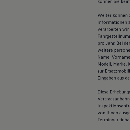
können Sie bei
Weiter können S
Informationen z
verarbeiten wir
Fahrgestellnumm
pro Jahr. Bei d
weitere person
Name, Vorname, 
Modell, Marke, 
zur Ersatzmobil
Eingaben aus de
Diese Erhebunge
Vertragsanbahnun
Inspektionsanfr
von Ihnen ausg
Terminvereinba