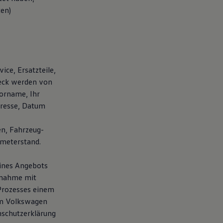
ten)
ice, Ersatzteile,
weck werden von
orname, Ihr
dresse, Datum
en, Fahrzeug-
ometerstand.
eines Angebots
fnahme mit
 Prozesses einem
em Volkswagen
nschutzerklärung