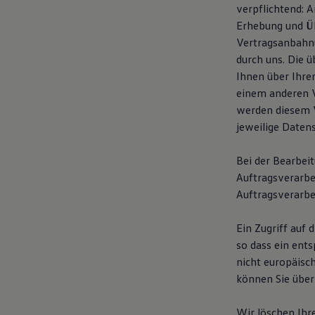
verpflichtend: 
75 Jahre Bulli Jubiläum
Bulli Magazin
Erhebung und Üb
Fahrzeugabholung ab Werk
Vertragsanbahnu
durch uns. Die 
Ihnen über Ihre
einem anderen 
werden diesem V
jeweilige Daten
Bei der Bearbei
Auftragsverarbe
Auftragsverarbei
Ein Zugriff auf 
so dass ein ent
nicht europäisc
können Sie über 
Wir löschen Ihr