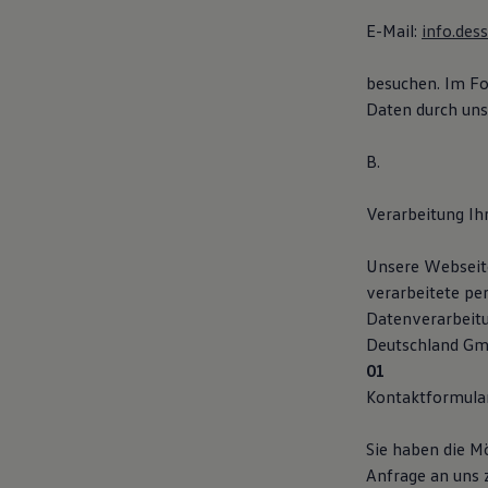
Kostensimulator
E-Mail:
info.des
Autonomes Fahren
Mehr zum ID. Buzz
Online Beratung
besuchen. Im Fo
California Welt
Daten durch un
California Club
California Magazin & Ratgeber
Vanlife
B.
Ratgeber
Routen & Reisen
California Reisen & Erlebnisse
Verarbeitung I
California App
California Lifestyle & Zubehör
Unsere Webseite
Übernachten im California
Marke
verarbeitete pe
Unternehmen
Datenverarbeit
Karriere
Deutschland Gmb
Karriere im Unternehmen
Karriere im Autohaus
Nachhaltigkeit
Kontaktformula
Kunden
Gesellschaft
Natur
Sie haben die M
Events
Anfrage an uns 
Rückblick VW Bus Festival 2023