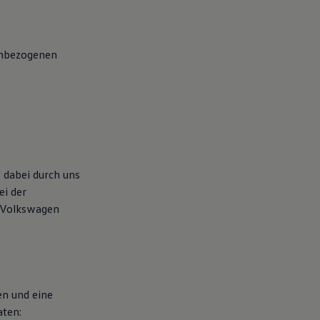
enbezogenen
 dabei durch uns
ei der
 Volkswagen
en und eine
aten: