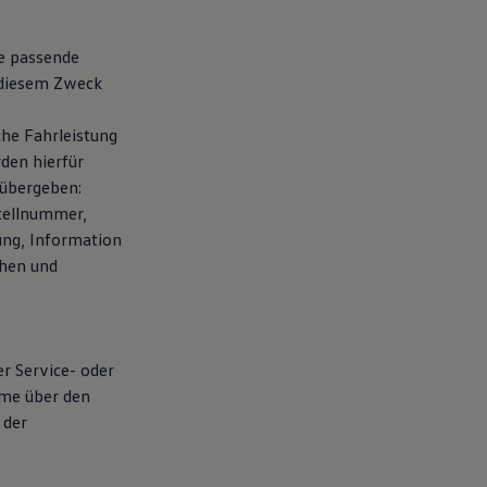
te passende
 diesem Zweck
che Fahrleistung
den hierfür
übergeben:
tellnummer,
ung, Information
chen und
er Service- oder
hme über den
 der