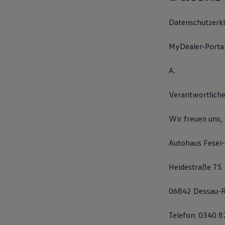
Hilfreiches für Besitzer
Digitales Bordbuch
Datenschutzerkl
Fahrerassistenz- und Sicherheitssysteme
Kontrollleuchten
Kurzfahrprofile und Ölverdünnung
MyDealer-Porta
Batterieverordnung
XTL-Dieselkraftstoff
Ersatzteile und Betriebsflüssigkeiten
A.
Original Zubehör und Lifestyle Produkte
myVolkswagen
Verantwortliche
myVolkswagen Business
Elektrisch & Autonom
Elektro - & Hybridfahrzeuge
Wir freuen uns,
Unser Ansatz
Klimafreundlicher Strom
Reichweite & Ladelösungen
Autohaus Feser
Reichweitensimulator
Ladezeitensimulator
Heidestraße 75
Ladelösungen für Privatkunden
Ladelösungen für Gewerbekunden
Wallbox und Ladekabel
06842 Dessau-
Bidirektionales Laden
Förderung & Kosten der Elektrofahrzeuge
Fördermöglichkeiten für Privatkunden
Telefon: 0340 
Fördermöglichkeiten für Gewerbekunden