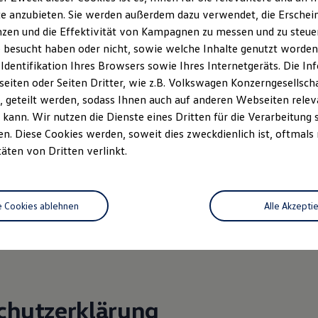
: Björn Emmerich, Markus Kugler, Moritz Hartung
e anzubieten. Sie werden außerdem dazu verwendet, die Erschein
zen und die Effektivität von Kampagnen zu messen und zu steuern
: DE 357 643 612
 besucht haben oder nicht, sowie welche Inhalte genutzt worden s
: Stendal, HRB 32116
 Identifikation Ihres Browsers sowie Ihres Internetgeräts. Die 
iten oder Seiten Dritter, wie z.B. Volkswagen Konzerngesellsch
 36 Verbraucherstreitbeilegungsgesetz (VSBG)
 geteilt werden, sodass Ihnen auch auf anderen Webseiten rel
ilnahme an einem Streitbeilegungsverfahren vor einer
kann. Wir nutzen die Dienste eines Dritten für die Verarbeitung 
chtungsstelle weder bereit noch dazu verpflichtet.
. Diese Cookies werden, soweit dies zweckdienlich ist, oftmals
täten von Dritten verlinkt.
r im Sinne von § 18 Abs. 2 MSt.V:
-Heise GmbH
traße 9
e Cookies ablehnen
Alle Akzepti
: Björn Emmerich, Markus Kugler, Moritz Hartung
chutzerklärung