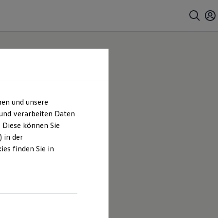
hen und unsere
bH |
 und verarbeiten Daten
. Diese können Sie
es
 in der
es finden Sie in
eser Heise
en und
hrt sind.