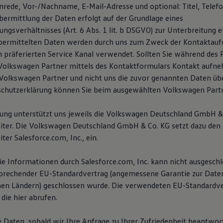
Anrede, Vor-/Nachname, E-Mail-Adresse und optional: Titel, Tele
ermittlung der Daten erfolgt auf der Grundlage eines
ngsverhältnisses (Art. 6 Abs. 1 lit. b DSGVO) zur Unterbreitung 
übermittelten Daten werden durch uns zum Zweck der Kontaktau
n präferierten Service Kanal verwendet. Sollten Sie während des 
Volkswagen Partner mittels des Kontaktformulars Kontakt aufn
olkswagen Partner und nicht uns die zuvor genannten Daten übe
schutzerklärung können Sie beim ausgewählten Volkswagen Partn
tung unterstützt uns jeweils die Volkswagen Deutschland GmbH & 
iter. Die Volkswagen Deutschland GmbH & Co. KG setzt dazu den
ter Salesforce.com, Inc., ein.
die Informationen durch Salesforce.com, Inc. kann nicht ausgesch
sprechender EU-Standardvertrag (angemessene Garantie zur Date
hen Ländern) geschlossen wurde. Die verwendeten EU-Standardve
die hier abrufen.
e Daten, sobald wir Ihre Anfrage zu Ihrer Zufriedenheit beantwor