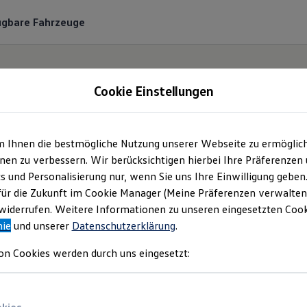
ügbare Fahrzeuge
Cookie Einstellungen
m Ihnen die bestmögliche Nutzung unserer Webseite zu ermöglic
ohaus Feser Heise Gm
en zu verbessern. Wir berücksichtigen hierbei Ihre Präferenzen
cs und Personalisierung nur, wenn Sie uns Ihre Einwilligung geben
mpressum & Rechtlich
für die Zukunft im Cookie Manager (Meine Präferenzen verwalten)
iderrufen. Weitere Informationen zu unseren eingesetzten Cooki
nie
und unserer
Datenschutzerklärung
.
en Sie Informationen über die Autohaus F
on Cookies werden durch uns eingesetzt:
als verantwortliche Anbieterin von Inhalt
n, die auf dieser Webseite speziell aufgefü