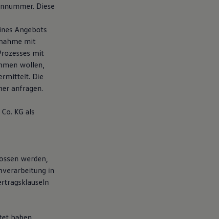
fonnummer. Diese
eines Angebots
fnahme mit
Prozesses mit
ehmen wollen,
rmittelt. Die
er anfragen.
Co. KG als
lossen werden,
nverarbeitung in
rtragsklauseln
tet haben,