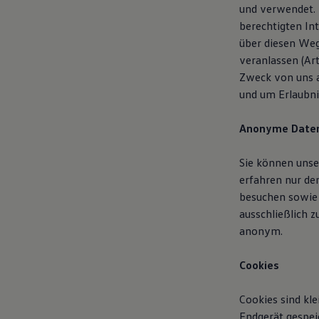
und verwendet. 
berechtigten In
über diesen Weg
veranlassen (Ar
Zweck von uns a
und um Erlaubni
Anonyme Date
Sie können unse
erfahren nur de
besuchen sowie 
ausschließlich z
anonym.
Cookies
Cookies sind kl
Endgerät gespei