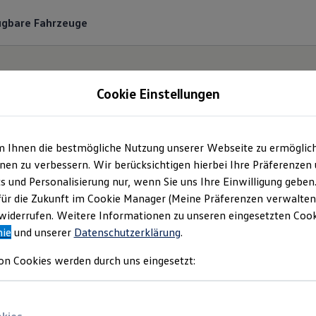
ügbare Fahrzeuge
Cookie Einstellungen
m Ihnen die bestmögliche Nutzung unserer Webseite zu ermöglic
utohaus Feicht GmbH
en zu verbessern. Wir berücksichtigen hierbei Ihre Präferenzen
cs und Personalisierung nur, wenn Sie uns Ihre Einwilligung geben
mpressum & Rechtlich
für die Zukunft im Cookie Manager (Meine Präferenzen verwalten)
iderrufen. Weitere Informationen zu unseren eingesetzten Cooki
nie
und unserer
Datenschutzerklärung
.
en Sie Informationen über die Autohaus F
on Cookies werden durch uns eingesetzt:
wortliche Anbieterin von Inhalten und Ang
auf dieser Webseite speziell aufgeführt sind