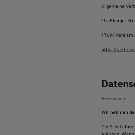
Digitales Bordbuch
Allgemeine Verb
Fahrerassistenz- und Sicherheitssysteme
Kontrollleuchten
Kurzfahrprofile und Ölverdünnung
Straßburger Str
Batterieverordnung
XTL-Dieselkraftstoff
77694 Kehl am 
Ersatzteile und Betriebsflüssigkeiten
Original Zubehör und Lifestyle Produkte
myVolkswagen
https://verbrauc
myVolkswagen Business
Elektrisch & Autonom
Elektro - & Hybridfahrzeuge
Unser Ansatz
Klimafreundlicher Strom
Reichweite & Ladelösungen
Datens
Reichweitensimulator
Ladezeitensimulator
Ladelösungen für Privatkunden
Datenschutz
Ladelösungen für Gewerbekunden
Wallbox und Ladekabel
Wir nehmen den
Bidirektionales Laden
Förderung & Kosten der Elektrofahrzeuge
Fördermöglichkeiten für Privatkunden
Der Schutz Ihrer
Fördermöglichkeiten für Gewerbekunden
Anliegen. Wenn 
Kostensimulator