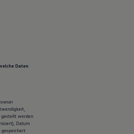
 welche Daten
Browser
twendigkeit,
 gestellt werden
isiert), Datum
 gespeichert