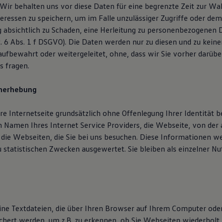
Wir behalten uns vor diese Daten für eine begrenzte Zeit zur Wa
teressen zu speichern, um im Falle unzulässiger Zugriffe oder de
 absichtlich zu Schaden, eine Herleitung zu personenbezogenen 
t. 6 Abs. 1 f DSGVO). Die Daten werden nur zu diesen und zu kei
ufbewahrt oder weitergeleitet, ohne, dass wir Sie vorher darübe
s fragen.
nerhebung
re Internetseite grundsätzlich ohne Offenlegung Ihrer Identität 
n Namen Ihres Internet Service Providers, die Webseite, von der 
die Webseiten, die Sie bei uns besuchen. Diese Informationen w
u statistischen Zwecken ausgewertet. Sie bleiben als einzelner Nu
eine Textdateien, die über Ihren Browser auf Ihrem Computer od
chert werden, um z.B. zu erkennen, ob Sie Webseiten wiederholt