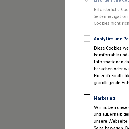
Erforderliche Co
Rettungsdienste
ONE Business ID Vorteile
Erforderliche Coo
Fahrzeugsuche & Marktplatz
Seitennavigation 
Fahrzeugsuche
Cookies nicht rich
Fahrzeuge online kaufen
Digitaler Marktplatz
Impressum
Kauf & Finanzierung
Analytics und Pe
Online-Fahrzeugbewertung
Datenschutzer
Aktionen & Angebote
Diese Cookies we
E-Auto-Förderung
Für Privatkunden
komfortable und 
Für Gewerbekunden
Informationen dar
Profi Paket
besuchen oder wie
TopDeal
Impre
Gebrauchtwagen
Nutzerfreundlichk
ProfiPartner für Gebrauchtwagen
grundlegende Ent
Zertifizierte Gebrauchtwagen
Finanzierung
Autohaus Feich
Für Privatkunden
Marketing
Für Gewerbekunden
Münchner Straß
Leasing
Wir nutzen diese 
Für Privatkunden
und außerhalb de
Für Gewerbekunden
85540 Haar
unsere Webseite n
Versicherungen & Garantien
Garantien
Seite bewegen. De