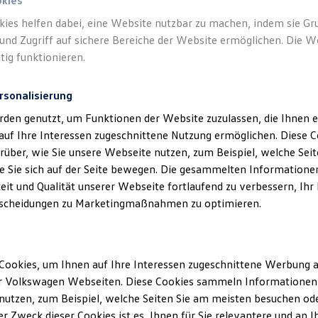
okies
kies helfen dabei, eine Website nutzbar zu machen, indem sie G
und Zugriff auf sichere Bereiche der Website ermöglichen. Die W
tig funktionieren.
rsonalisierung
klärung
rden genutzt, um Funktionen der Website zuzulassen, die Ihnen e
auf Ihre Interessen zugeschnittene Nutzung ermöglichen. Diese
über, wie Sie unsere Webseite nutzen, zum Beispiel, welche Sei
 Sie sich auf der Seite bewegen. Die gesammelten Informationen
ssum
eit und Qualität unserer Webseite fortlaufend zu verbessern, Ihr
scheidungen zu Marketingmaßnahmen zu optimieren.
t GmbH
e 39
Cookies, um Ihnen auf Ihre Interessen zugeschnittene Werbung a
r Volkswagen Webseiten. Diese Cookies sammeln Informationen 
utzen, zum Beispiel, welche Seiten Sie am meisten besuchen oder
r Zweck dieser Cookies ist es, Ihnen für Sie relevantere und an I