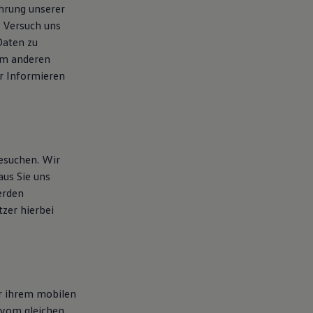
hrung unserer
m Versuch uns
Daten zu
nem anderen
r Informieren
besuchen. Wir
aus Sie uns
erden
tzer hierbei
er ihrem mobilen
 vom gleichen