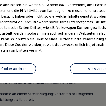
45 30 37-0
e anzubieten. Sie werden außerdem dazu verwendet, die Erschein
zen und die Effektivität von Kampagnen zu messen und zu steuern
0 37-55
 besucht haben oder nicht, sowie welche Inhalte genutzt worden s
 Identifikation Ihres Browsers sowie Ihres Internetgeräts. Die 
cht.de
iten oder Seiten Dritter, wie z.B. Volkswagen Konzerngesellsch
 geteilt werden, sodass Ihnen auch auf anderen Webseiten rel
: Robert und Josef Feicht
kann. Wir nutzen die Dienste eines Dritten für die Verarbeitung 
. Diese Cookies werden, soweit dies zweckdienlich ist, oftmals
9293090
täten von Dritten verlinkt.
r: Amtsgericht München HRB 68535
e Cookies ablehnen
Alle Akzepti
ermittlerregister: D-GCR5-MHAQ5-87
 36 Verbraucherstreitbeilegungsgesetz (VSBG)
ilnahme an einem Streitbeilegungsverfahren bei folgender
chtungsstelle bereit: