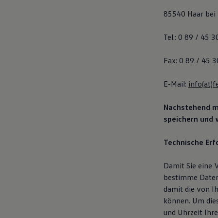
Bulli Magazin
85540 Haar bei
Fahrzeugabholung ab Werk
Tel.: 0 89 / 45 3
Fax: 0 89 / 45 3
E-Mail:
info(at)f
Nachstehend mö
speichern und w
Technische Erf
Damit Sie eine 
bestimme Daten 
damit die von I
können. Um dies
und Uhrzeit Ihr