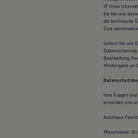
Autonomes Fahren
IP Ihres Interne
Mehr zum ID. Buzz
Sie bei uns bes
Online Beratung
die technische 
California Welt
California Club
Eine personalisi
California Magazin & Ratgeber
Vanlife
Sofern Sie uns 
Ratgeber
Routen & Reisen
Datensicherung 
California Reisen & Erlebnisse
Bearbeitung Ihr
California App
Weitergabe an Dr
California Lifestyle & Zubehör
Übernachten im California
Marke
Datenschutzbe
Unternehmen
Karriere
Karriere im Unternehmen
Ihre Fragen und
Karriere im Autohaus
erreichen uns un
Nachhaltigkeit
Kunden
Gesellschaft
Autohaus Feich
Natur
Events
Münchnener Str.
Rückblick VW Bus Festival 2023
75 Jahre Bulli Jubiläum