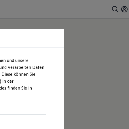
hen und unsere
 |
 und verarbeiten Daten
. Diese können Sie
es
 in der
es finden Sie in
eicht GmbH
eboten, die
.