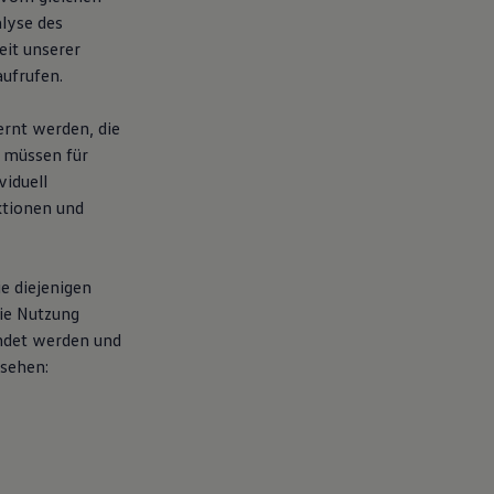
lyse des
eit unserer
ufrufen.
ernt werden, die
 müssen für
iduell
ktionen und
e diejenigen
ie Nutzung
ndet werden und
nsehen: