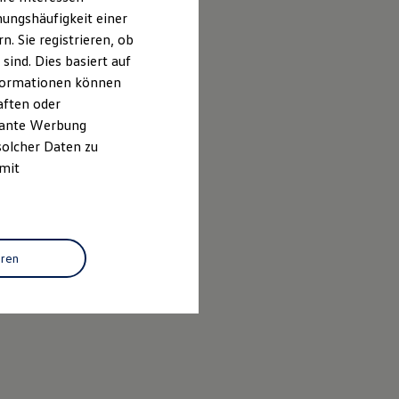
ungshäufigkeit einer
. Sie registrieren, ob
ind. Dies basiert auf
Informationen können
aften oder
evante Werbung
solcher Daten zu
 mit
eren