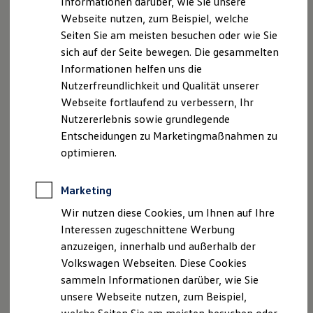
Informationen darüber, wie Sie unsere
Kfz-Versicherung für Nutzfahrzeuge
Webseite nutzen, zum Beispiel, welche
Restschuldversicherung
Geschäftsführer: Peter Kuboth, Tom Scheffler
Wartungsverträge
Seiten Sie am meisten besuchen oder wie Sie
Besitzer & Service
USt. ID-Nummer: DE137266840
sich auf der Seite bewegen. Die gesammelten
Reparatur & Service
Handelsregister: Amtsgericht Neubrandenburg, HRB
Informationen helfen uns die
Sommer-Special
20
Reparatur, Pflege & Inspektion
Nutzerfreundlichkeit und Qualität unserer
Servicetermin anfragen
Webseite fortlaufend zu verbessern, Ihr
Service-Vorteile bei Volkswagen Nutzfahrzeuge
Versicherungsvertreter mit Erlaubnisbefreiung,
Nutzererlebnis sowie grundlegende
ServicePlus
Bundesrepublik Deutschland
Economy Service
Entscheidungen zu Marketingmaßnahmen zu
Erlaubnisbefreiung nach § 34d Abs. 3 GewO
Räder & Reifen Service
optimieren.
Ersatzfahrzeuge
Notdienst und Pannenhilfe
Aufsichtsbehörde
Software, Konnektivität & Apps
Marketing
IHK Neu­bran­den­burg für das öst­li­che Meck­len­burg-
California App
Vor­pom­mern
VW Connect für Ihren ID. Buzz
Wir nutzen diese Cookies, um Ihnen auf Ihre
VW Connect für Ihren Transporter/Caravelle
Ka­tha­ri­nen­straße 48
Interessen zugeschnittene Werbung
VW Connect für Ihren Amarok
17033 Neu­bran­den­burg
anzuzeigen, innerhalb und außerhalb der
VW Connect für andere Modelle
Connect Pro
Volkswagen Webseiten. Diese Cookies
Fleet Interface Data
Versicherungsvermittlerregister (
sammeln Informationen darüber, wie Sie
Multistop Pathfinder
www.vermittlerregister.info)Register
Nr. D-RQLG-
unsere Webseite nutzen, zum Beispiel,
Übersicht Software Updates
Q3ORL-36
Hilfreiches für Besitzer