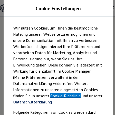
Modelle & Konfigurator
Cookie Einstellungen
Nutzfahrzeuge
Nutzfahrzeugkategorien entdecken
Modelle konfigurieren
Konfiguration laden
Zum
Zum
Modelle vergleichen
Wir nutzen Cookies, um Ihnen die bestmögliche
Hauptinhalt
Footer
Vorgängermodelle und Oldtimer
springen
springen
Nutzung unserer Webseite zu ermöglichen und
Vorgängermodelle
Oldtimer
unsere Kommunikation mit Ihnen zu verbessern.
FSN Autozentrum
Bulli Historie
Wir berücksichtigen hierbei Ihre Präferenzen und
Branchenlösungen & Gewerbekunden
verarbeiten Daten für Marketing, Analytics und
Umbaulösungen und Hersteller finden
Eschengrund GmbH
Auf- und Umbauten entdecken & konfigurieren
Personalisierung nur, wenn Sie uns Ihre
Groß- und Sonderkunden
Einwilligung geben. Diese können Sie jederzeit mit
| Impressum &
Großkunden
Wirkung für die Zukunft im Cookie Manager
Kommunen & Behörden
Journalisten
(Meine Präferenzen verwalten) in der
Rechtliches
Sportvereine
Datenschutzerklärung widerrufen. Weitere
Branchenlösungen
Informationen zu unseren eingesetzten Cookies
Bau & Handwerk
Gewerbliche Personenbeförderung
Hier finden Sie Informationen über die
finden Sie in unserer
Cookie-Richtlinie
und unserer
Service & mobile Werkstätten
Datenschutzerklärung
.
FSN Autozentrum Eschengrund GmbH
Kurier, Logistik & Handel
Kühlfahrzeuge
als verantwortliche Anbieterin von
Folgende Kategorien von Cookies werden durch
Feuerwehr