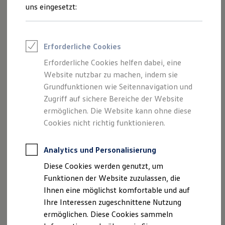
Inhalten und Angeboten, die auf dieser
Rettungsdienste
uns eingesetzt:
ONE Business ID Vorteile
Webseite speziell aufgeführt sind.
Fahrzeugsuche & Marktplatz
Fahrzeugsuche
Fahrzeuge online kaufen
Erforderliche Cookies
Digitaler Marktplatz
Kauf & Finanzierung
Erforderliche Cookies helfen dabei, eine
Impressum
Online-Fahrzeugbewertung
Website nutzbar zu machen, indem sie
Aktionen & Angebote
E-Auto-Förderung
Grundfunktionen wie Seitennavigation und
Datenschutzerklärung
Für Privatkunden
Zugriff auf sichere Bereiche der Website
Für Gewerbekunden
ermöglichen. Die Website kann ohne diese
Profi Paket
TopDeal
Cookies nicht richtig funktionieren.
Impressum
Gebrauchtwagen
ProfiPartner für Gebrauchtwagen
Zertifizierte Gebrauchtwagen
Analytics und Personalisierung
FSN Autozentrum Eschengrund GmbH
Finanzierung
Diese Cookies werden genutzt, um
Baumwallsweg 6b
Für Privatkunden
Für Gewerbekunden
Funktionen der Website zuzulassen, die
17034 Neubrandenburg
Leasing
Ihnen eine möglichst komfortable und auf
Für Privatkunden
Telefon: 0395 / 42391-0
Ihre Interessen zugeschnittene Nutzung
Für Gewerbekunden
Fax: 0395 / 42391-23
Versicherungen & Garantien
ermöglichen. Diese Cookies sammeln
Garantien
E-Mail:
info@autohaus-eschengrund.de