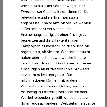
welche Seiten Sie am meisten besuchen oder
Digitales Bordbuch
wie Sie sich auf der Seite bewegen. Der
Fahrerassistenz- und Sicherheitssysteme
Mitglied der IHK Neu­bran­den­burg für das öst­li­che
Zweck dieser Cookies ist es, Ihnen für Sie
Kontrollleuchten
Meck­len­burg-Vor­pom­mern
Kurzfahrprofile und Ölverdünnung
relevantere und an Ihre Interessen
Ka­tha­ri­nen­straße 48
Batterieverordnung
angepasste Inhalte anzubieten. Sie werden
XTL-Dieselkraftstoff
17033 Neu­bran­den­burg
außerdem dazu verwendet, die
Ersatzteile und Betriebsflüssigkeiten
Original Zubehör und Lifestyle Produkte
Erscheinungshäufigkeit einer Anzeige zu
Berufsrechtliche Regelungen:
myVolkswagen
begrenzen und die Effektivität von
§ 34 d Gewerbeordnung (ggf. § 34 e Gewerbeordnung)
myVolkswagen Business
§§ 59 – 68 VVG VersVermV
Kampagnen zu messen und zu steuern. Sie
Elektrisch & Autonom
Elektro - & Hybridfahrzeuge
registrieren, ob Sie eine Webseite besucht
Unser Ansatz
Die berufsrechtlichen Regelungen können über
haben oder nicht, sowie welche Inhalte
Klimafreundlicher Strom
www.gesetze-im-internet.de
eingesehen werden.
genutzt worden sind. Dies basiert auf einer
Reichweite & Ladelösungen
Reichweitensimulator
eindeutigen Identifikation Ihres Browsers
Hinweis gemäß § 36
Ladezeitensimulator
sowie Ihres Internetgeräts. Die
Ladelösungen für Privatkunden
Verbraucherstreitbeilegungsgesetz (VSBG)
Informationen können mit anderen
Ladelösungen für Gewerbekunden
Wir sind zur Teilnahme an einem
Wallbox und Ladekabel
Webseiten oder Seiten Dritter, wie z.B.
Streitbeilegungsverfahren vor einer
Bidirektionales Laden
Volkswagen Konzerngesellschaften oder
Förderung & Kosten der Elektrofahrzeuge
Verbraucherschlichtungsstelle weder bereit noch dazu
Werbetreibenden, geteilt werden, sodass
Fördermöglichkeiten für Privatkunden
verpflichtet.
Fördermöglichkeiten für Gewerbekunden
Ihnen auch auf anderen Webseiten relevante
Kostensimulator