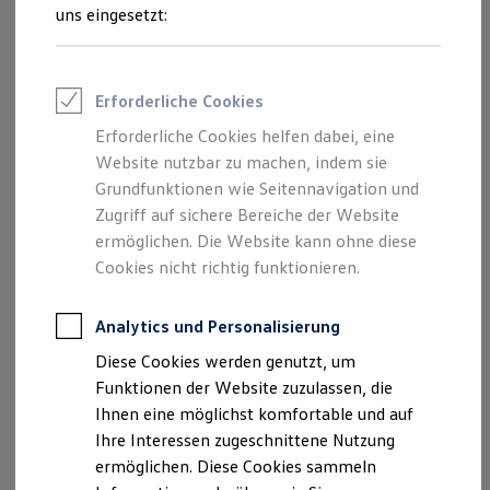
Rettungsdienste
uns eingesetzt:
ONE Business ID Vorteile
Fahrzeugsuche & Marktplatz
Fahrzeugsuche
Fahrzeuge online kaufen
Impressum
Erforderliche Cookies
Digitaler Marktplatz
Kauf & Finanzierung
Erforderliche Cookies helfen dabei, eine
Datenschutzerklärung
Online-Fahrzeugbewertung
Website nutzbar zu machen, indem sie
Aktionen & Angebote
E-Auto-Förderung
Grundfunktionen wie Seitennavigation und
Für Privatkunden
Zugriff auf sichere Bereiche der Website
Impressum
Für Gewerbekunden
ermöglichen. Die Website kann ohne diese
Profi Paket
TopDeal
Cookies nicht richtig funktionieren.
Autohaus Elitzsch GmbH
Gebrauchtwagen
ProfiPartner für Gebrauchtwagen
An der Windmühle 3
Zertifizierte Gebrauchtwagen
Analytics und Personalisierung
01917 Kamenz
Finanzierung
Diese Cookies werden genutzt, um
Telefon: +49 3578 3434-0
Für Privatkunden
Für Gewerbekunden
Funktionen der Website zuzulassen, die
E-Mail:
info@auto-elitzsch.de
Leasing
Ihnen eine möglichst komfortable und auf
Für Privatkunden
Geschäftsführer: Thomas Elitzsch / Uwe Simmang
Ihre Interessen zugeschnittene Nutzung
Für Gewerbekunden
Versicherungen & Garantien
ermöglichen. Diese Cookies sammeln
Garantien
Eingetragen im Handelsregister