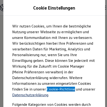
Modelle & Konfigurator
Cookie Einstellungen
Nutzfahrzeuge
Nutzfahrzeugkategorien entdecken
Modelle konfigurieren
Konfiguration laden
Zum
Zum
Modelle vergleichen
Wir nutzen Cookies, um Ihnen die bestmögliche
Hauptinhalt
Footer
Vorgängermodelle und Oldtimer
springen
springen
Nutzung unserer Webseite zu ermöglichen und
Vorgängermodelle
Oldtimer
unsere Kommunikation mit Ihnen zu verbessern.
Autohaus Elitzsch
Bulli Historie
Wir berücksichtigen hierbei Ihre Präferenzen und
Branchenlösungen & Gewerbekunden
verarbeiten Daten für Marketing, Analytics und
Umbaulösungen und Hersteller finden
GmbH | Impressum
Auf- und Umbauten entdecken & konfigurieren
Personalisierung nur, wenn Sie uns Ihre
Groß- und Sonderkunden
Einwilligung geben. Diese können Sie jederzeit mit
& Rechtliches
Großkunden
Wirkung für die Zukunft im Cookie Manager
Kommunen & Behörden
Journalisten
(Meine Präferenzen verwalten) in der
Sportvereine
Hier finden Sie Informationen über die
Datenschutzerklärung widerrufen. Weitere
Branchenlösungen
Informationen zu unseren eingesetzten Cookies
Bau & Handwerk
Autohaus Elitzsch GmbH als
Gewerbliche Personenbeförderung
finden Sie in unserer
Cookie-Richtlinie
und unserer
verantwortliche Anbieterin von Inhalten
Service & mobile Werkstätten
Datenschutzerklärung
.
und Angeboten, die auf dieser Webseite
Kurier, Logistik & Handel
Kühlfahrzeuge
speziell aufgeführt sind.
Folgende Kategorien von Cookies werden durch
Feuerwehr