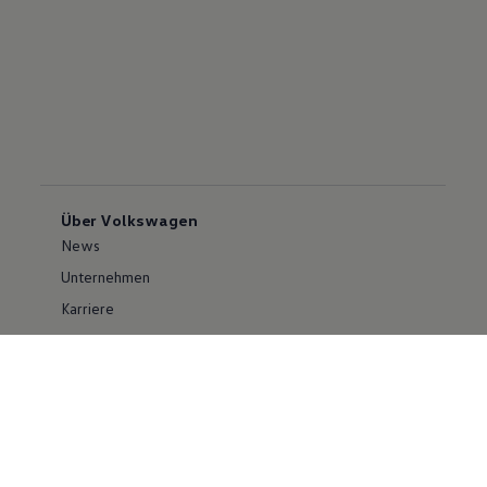
Über Volkswagen
News
Unternehmen
Karriere
Großkunden
Erklärung zur Barrierefreiheit
Konzern
Volkswagen Konzern
Investor Relations
Compliance im Konzern