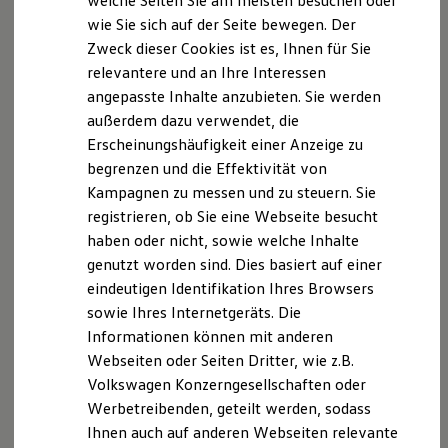
welche Seiten Sie am meisten besuchen oder
Digitales Bordbuch
V.
wie Sie sich auf der Seite bewegen. Der
Fahrerassistenz- und Sicherheitssysteme
Breite Straße 29
Zweck dieser Cookies ist es, Ihnen für Sie
Kontrollleuchten
10178 Berlin
Kurzfahrprofile und Ölverdünnung
relevantere und an Ihre Interessen
Batterieverordnung
Telefon +49 180 6005850 (Festnetzpreis 0,20
angepasste Inhalte anzubieten. Sie werden
XTL-Dieselkraftstoff
€/Anruf; Mobilfunkpreise max. 0,60 €/Anruf)
außerdem dazu verwendet, die
Ersatzteile und Betriebsflüssigkeiten
Telefax +49 30 20308-100
Original Zubehör und Lifestyle Produkte
Erscheinungshäufigkeit einer Anzeige zu
myVolkswagen
http://www.vermittlerregister.infoE-Mail
begrenzen und die Effektivität von
myVolkswagen Business
vr@dihk.de
Kampagnen zu messen und zu steuern. Sie
Elektrisch & Autonom
Vermittlerregisternummer: D-AIQJ-H2VRA-93
Elektro - & Hybridfahrzeuge
registrieren, ob Sie eine Webseite besucht
Unser Ansatz
Berufsbezeichnung: Gebundener
haben oder nicht, sowie welche Inhalte
Klimafreundlicher Strom
Versicherungsvermittler nach § 34 d Abs. 7 GewO
genutzt worden sind. Dies basiert auf einer
Reichweite & Ladelösungen
Berufsrechtliche Regelungen: § 34 d GewO; §§ 59-68
Reichweitensimulator
eindeutigen Identifikation Ihres Browsers
Ladezeitensimulator
VVG, VersVermV
sowie Ihres Internetgeräts. Die
Ladelösungen für Privatkunden
Informationen können mit anderen
Ladelösungen für Gewerbekunden
Wir bieten eine Beratung an und erhalten für unsere
Wallbox und Ladekabel
Webseiten oder Seiten Dritter, wie z.B.
Tätigkeit als Versicherungsvermittler Provisionen,
Bidirektionales Laden
Volkswagen Konzerngesellschaften oder
Förderung & Kosten der Elektrofahrzeuge
welche in der Versicherungsprämie bereits enthalten
Werbetreibenden, geteilt werden, sodass
Fördermöglichkeiten für Privatkunden
sind. Die berufsrechtlichen Regelungen können über
Fördermöglichkeiten für Gewerbekunden
Ihnen auch auf anderen Webseiten relevante
die vom Bundesministerium der Justiz und von der
Kostensimulator