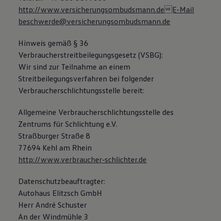
Bulli Magazin
http://www.versicherungsombudsmann.deE-Mail
Fahrzeugabholung ab Werk
beschwerde@versicherungsombudsmann.de
Hinweis gemäß § 36
Verbraucherstreitbeilegungsgesetz (VSBG):
Wir sind zur Teilnahme an einem
Streitbeilegungsverfahren bei folgender
Verbraucherschlichtungsstelle bereit:
Allgemeine Verbraucherschlichtungsstelle des
Zentrums für Schlichtung e.V.
Straßburger Straße 8
77694 Kehl am Rhein
http://www.verbraucher‐schlichter.de
Datenschutzbeauftragter:
Autohaus Elitzsch GmbH
Herr André Schuster
An der Windmühle 3