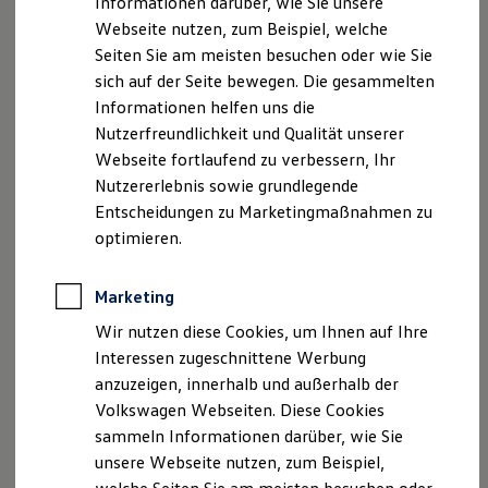
Informationen darüber, wie Sie unsere
Kfz-Versicherung für Nutzfahrzeuge
Registergericht: Amtsgericht Dresden
Webseite nutzen, zum Beispiel, welche
Restschuldversicherung
Registernummer: HRB 20303
Wartungsverträge
Seiten Sie am meisten besuchen oder wie Sie
Besitzer & Service
USt-Ident-Nr.: DE 813371914
sich auf der Seite bewegen. Die gesammelten
Reparatur & Service
Informationen helfen uns die
Sommer-Special
Hinweis gemäß § 34 d Abs. 7 Gewerbeordnung
Reparatur, Pflege & Inspektion
Nutzerfreundlichkeit und Qualität unserer
(GewO):
Servicetermin anfragen
Webseite fortlaufend zu verbessern, Ihr
Service-Vorteile bei Volkswagen Nutzfahrzeuge
Wir sind als Ausschließlichkeitsvermittler nach § 34 d
Nutzererlebnis sowie grundlegende
ServicePlus
Abs. 7 Nr. 1 Gewerbeordnung für die Volkswagen
Economy Service
Entscheidungen zu Marketingmaßnahmen zu
Versicherungsdienst GmbH tätig und gemeldet bei der
Räder & Reifen Service
optimieren.
Ersatzfahrzeuge
Industrie- und Handelskammer:
Notdienst und Pannenhilfe
Software, Konnektivität & Apps
Marketing
IHK Dresden
California App
Langer Weg 4
VW Connect für Ihren ID. Buzz
Wir nutzen diese Cookies, um Ihnen auf Ihre
VW Connect für Ihren Transporter/Caravelle
01239 Dresden
Interessen zugeschnittene Werbung
VW Connect für Ihren Amarok
http://www.ihk-dresden.deRegisternummer
: HRB
anzuzeigen, innerhalb und außerhalb der
VW Connect für andere Modelle
20303
Connect Pro
Volkswagen Webseiten. Diese Cookies
Fleet Interface Data
sammeln Informationen darüber, wie Sie
Multistop Pathfinder
sowie eingetragen im Vermittlerregister:
unsere Webseite nutzen, zum Beispiel,
Übersicht Software Updates
DEutscher Industrie- und Handelskammertag (DIHK) e.
Hilfreiches für Besitzer