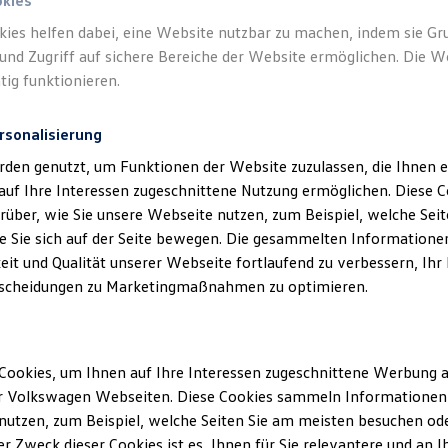
okies
kies helfen dabei, eine Website nutzbar zu machen, indem sie G
und Zugriff auf sichere Bereiche der Website ermöglichen. Die W
tig funktionieren.
rsonalisierung
klärung
rden genutzt, um Funktionen der Website zuzulassen, die Ihnen e
auf Ihre Interessen zugeschnittene Nutzung ermöglichen. Diese
über, wie Sie unsere Webseite nutzen, zum Beispiel, welche Sei
 Sie sich auf der Seite bewegen. Die gesammelten Informationen
ssum
eit und Qualität unserer Webseite fortlaufend zu verbessern, Ihr
scheidungen zu Marketingmaßnahmen zu optimieren.
r GmbH
straße 47
twar
Cookies, um Ihnen auf Ihre Interessen zugeschnittene Werbung a
r Volkswagen Webseiten. Diese Cookies sammeln Informationen 
: 07148 96160
utzen, zum Beispiel, welche Seiten Sie am meisten besuchen oder
148 961626
r Zweck dieser Cookies ist es, Ihnen für Sie relevantere und an I