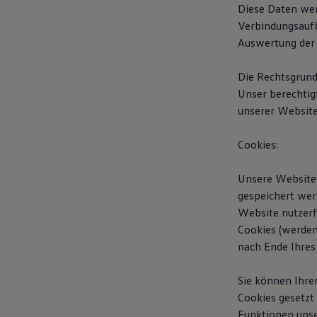
Diese Daten wer
Bulli Magazin
Fahrzeugabholung ab Werk
Verbindungsaufb
Uptime
Auswertung der 
Die Rechtsgrundl
Unser berechtigt
unserer Website
Cookies:
Unsere Website 
gespeichert wer
Website nutzerf
Cookies (werden
nach Ende Ihres
Sie können Ihre
Cookies gesetzt
Funktionen unse