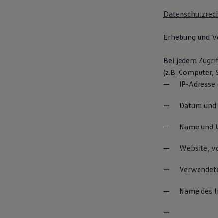
Autonomes Fahren
Datenschutzrech
Mehr zum ID. Buzz
Online Beratung
California Welt
Erhebung und V
California Club
California Magazin & Ratgeber
Vanlife
Bei jedem Zugri
Ratgeber
(z.B. Computer,
Routen & Reisen
IP-Adresse
California Reisen & Erlebnisse
California App
California Lifestyle & Zubehör
Datum und U
Übernachten im California
Marke
Name und U
Unternehmen
Karriere
Karriere im Unternehmen
Website, vo
Karriere im Autohaus
Nachhaltigkeit
Verwendete
Kunden
Gesellschaft
Name des In
Natur
Events
Rückblick VW Bus Festival 2023
75 Jahre Bulli Jubiläum