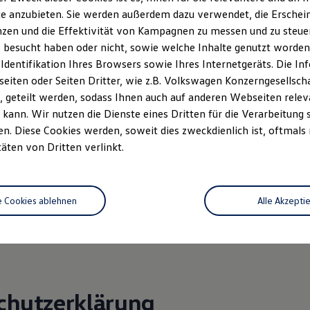
evo.de
e anzubieten. Sie werden außerdem dazu verwendet, die Erschein
zen und die Effektivität von Kampagnen zu messen und zu steuern
.: DE 180 239 623
 besucht haben oder nicht, sowie welche Inhalte genutzt worden s
: Registergericht Heilbronn HRB-NR 193-M
 Identifikation Ihres Browsers sowie Ihres Internetgeräts. Die 
iten oder Seiten Dritter, wie z.B. Volkswagen Konzerngesellsch
/in: Erwin Ebner, Mirjam Ebner, Florian Ebner
 geteilt werden, sodass Ihnen auch auf anderen Webseiten rel
kann. Wir nutzen die Dienste eines Dritten für die Verarbeitung 
 36 Verbraucherstreitbeilegungsgesetz (VSBG):
. Diese Cookies werden, soweit dies zweckdienlich ist, oftmals
ilnahme an einem Streitbeilegungsverfahren bei folgender
täten von Dritten verlinkt.
chtungsstelle bereit:
raucherschlichtungsstelle desZentrums für Schlichtung e. V.
aße 8
e Cookies ablehnen
Alle Akzepti
Rhein
raucher-schlichter.de
chutzerklärung