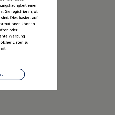
ungshäufigkeit einer
. Sie registrieren, ob
ind. Dies basiert auf
Informationen können
aften oder
evante Werbung
solcher Daten zu
 mit
eren