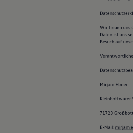
Digitales Bordbuch
Fahrerassistenz- und Sicherheitssysteme
Datenschutzerk
Kontrollleuchten
Kurzfahrprofile und Ölverdünnung
Batterieverordnung
Wir freuen uns 
XTL-Dieselkraftstoff
Daten ist uns s
Ersatzteile und Betriebsflüssigkeiten
Original Zubehör und Lifestyle Produkte
Besuch auf unse
myVolkswagen
myVolkswagen Business
Verantwortliche
Elektrisch & Autonom
Elektro - & Hybridfahrzeuge
Unser Ansatz
Datenschutzbeau
Klimafreundlicher Strom
Reichweite & Ladelösungen
Reichweitensimulator
Mirjam Ebner
Ladezeitensimulator
Ladelösungen für Privatkunden
Kleinbottwarer S
Ladelösungen für Gewerbekunden
Wallbox und Ladekabel
Bidirektionales Laden
71723 Großbot
Förderung & Kosten der Elektrofahrzeuge
Fördermöglichkeiten für Privatkunden
Fördermöglichkeiten für Gewerbekunden
E-Mail:
mirjam.
Kostensimulator