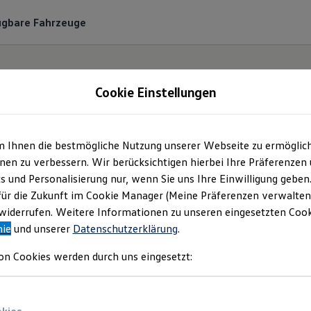
ügbare Fahrzeuge
Cookie Einstellungen
m Ihnen die bestmögliche Nutzung unserer Webseite zu ermöglic
utohaus Ebner GmbH
en zu verbessern. Wir berücksichtigen hierbei Ihre Präferenzen
cs und Personalisierung nur, wenn Sie uns Ihre Einwilligung geben
mpressum & Rechtlich
für die Zukunft im Cookie Manager (Meine Präferenzen verwalten)
iderrufen. Weitere Informationen zu unseren eingesetzten Cooki
nie
und unserer
Datenschutzerklärung
.
en Sie Informationen über die Autohaus 
on Cookies werden durch uns eingesetzt:
wortliche Anbieterin von Inhalten und Ang
auf dieser Webseite speziell aufgeführt sind