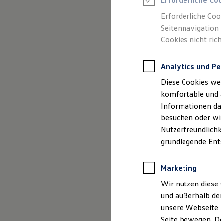
Erforderliche Co
Rettungsdienste
ONE Business ID Vorteile
Erforderliche Coo
Fahrzeugsuche & Marktplatz
Seitennavigation 
Fahrzeugsuche
Cookies nicht rich
Fahrzeuge online kaufen
Digitaler Marktplatz
Impressum
Kauf & Finanzierung
Analytics und Pe
Online-Fahrzeugbewertung
Datenschutzer
Aktionen & Angebote
Diese Cookies we
E-Auto-Förderung
Für Privatkunden
komfortable und 
Für Gewerbekunden
Informationen dar
Profi Paket
besuchen oder wie
TopDeal
Impre
Gebrauchtwagen
Nutzerfreundlichk
ProfiPartner für Gebrauchtwagen
grundlegende Ent
Zertifizierte Gebrauchtwagen
Finanzierung
Autohaus Ebne
Für Privatkunden
Kleinbottwarer
Marketing
Für Gewerbekunden
71723 Großbot
Leasing
Wir nutzen diese 
Für Privatkunden
und außerhalb de
Für Gewerbekunden
Telefonnummer
unsere Webseite n
Versicherungen & Garantien
Faxnummer: 07
Garantien
Seite bewegen. De