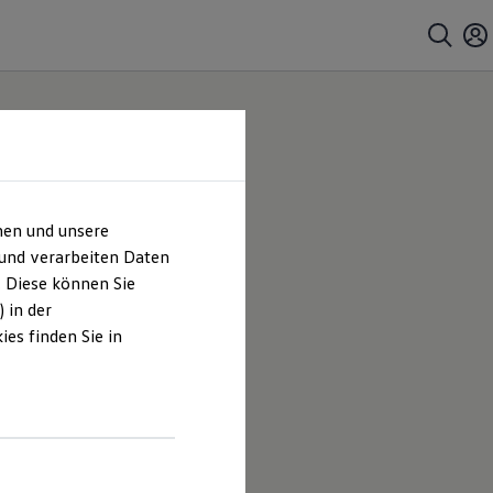
hen und unsere
 |
 und verarbeiten Daten
. Diese können Sie
es
 in der
es finden Sie in
Ebner GmbH
eboten, die
.