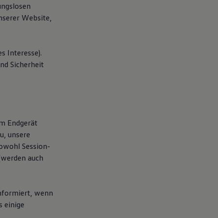
ungslosen
nserer Website,
s Interesse).
und Sicherheit
em Endgerät
u, unsere
sowohl Session-
 (werden auch
informiert, wenn
s einige