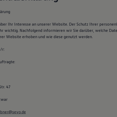
lärung
über Ihr Interesse an unserer Website. Der Schutz Ihrer person
ehr wichtig. Nachfolgend informieren wir Sie darüber, welche Dat
rer Website erhoben und wie diese genutzt werden.
/r:
ftragte:
tr. 47
twar
ebner@sevo.de