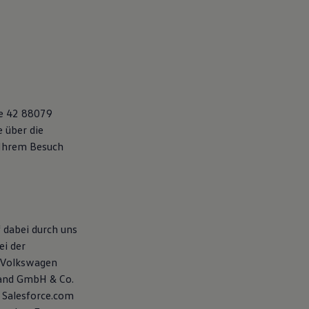
ße 42 88079
 über die
Ihrem Besuch
 dabei durch uns
ei der
 Volkswagen
land GmbH & Co.
 Salesforce.com