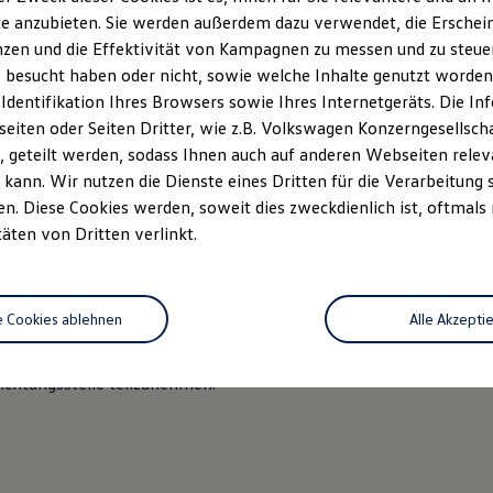
e anzubieten. Sie werden außerdem dazu verwendet, die Erschein
zen und die Effektivität von Kampagnen zu messen und zu steuern
 besucht haben oder nicht, sowie welche Inhalte genutzt worden s
 Identifikation Ihres Browsers sowie Ihres Internetgeräts. Die 
iten oder Seiten Dritter, wie z.B. Volkswagen Konzerngesellsch
43 96 11-0
 geteilt werden, sodass Ihnen auch auf anderen Webseiten rel
43 96 11-21
kann. Wir nutzen die Dienste eines Dritten für die Verarbeitung 
ohaus-biggel.de
. Diese Cookies werden, soweit dies zweckdienlich ist, oftmals
D
täten von Dritten verlinkt.
dentifikationsnummer gemäß § 27 a Umsatzsteuergesetz:DE34
e Cookies ablehnen
Alle Akzepti
itbeilegung/Universalschlichtungsstelle
ereit oder verpflichtet, an Streitbeilegungsverfahren vor einer
ichtungsstelle teilzunehmen.