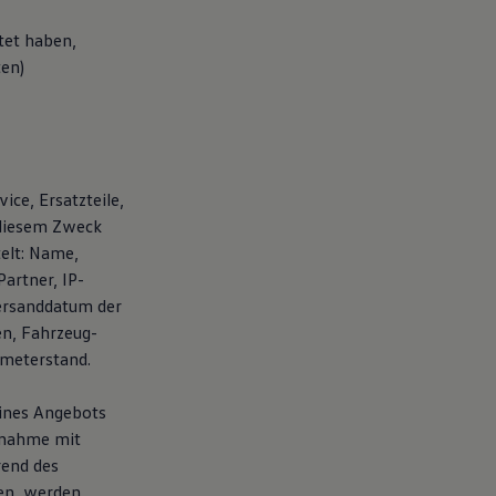
tet haben,
ten)
ice, Ersatzteile,
 diesem Zweck
elt: Name,
artner, IP-
ersanddatum der
en, Fahrzeug-
ometerstand.
eines Angebots
fnahme mit
rend des
en, werden