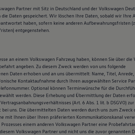
kswagen Partner mit Sitz in Deutschland und der Volkswagen De
die Daten gespeichert. Wir löschen Ihre Daten, sobald wir Ihre A
eantwortet haben, sofern keine anderen Aufbewahrungsfristen (z. 
risten) entgegenstehen.
resse an einem Volkswagen Fahrzeug haben, können Sie über die
befahrt angeben. Zu diesem Zweck werden von uns folgende
en Daten erhoben und an uns übermittelt: Name, Titel, Anrede, 
efonische Kontaktaufnahme durch Ihren ausgewählten Service Pa
elefonnummer. Optional können Terminwünsche für die Durchfüh
ewählt werden. Diese Erhebung und Übermittlung der Daten erfol
 Vertragsanbahnungsverhältnisses (Art. 6 Abs. 1 lit. b DSGVO) zu
t bei uns. Die übermittelten Daten werden durch uns zum Zweck 
 mit Ihnen über Ihren präferierten Kommunikationskanal verwe
 Prozesses einem anderen Volkswagen Partner eine Probefahrta
diesem Volkswagen Partner und nicht uns die zuvor genannten 