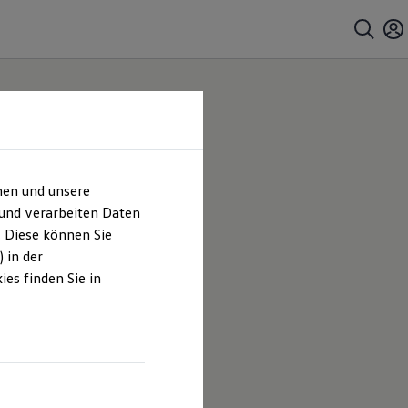
hen und unsere
 |
 und verarbeiten Daten
. Diese können Sie
es
 in der
es finden Sie in
iggel GmbH
eboten, die
.