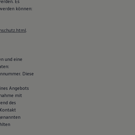
werden. Es
 werden können:
nschutz.html
.
en und eine
aten:
fonnummer. Diese
eines Angebots
fnahme mit
rend des
 Kontakt
 genannten
hlten