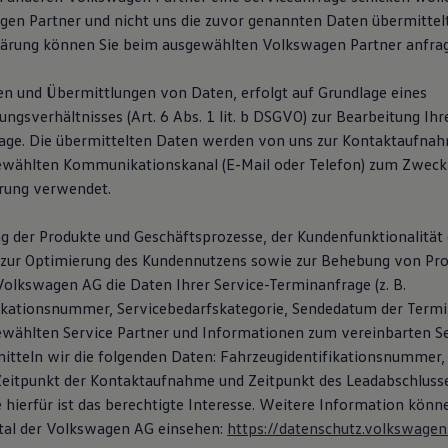
en Partner und nicht uns die zuvor genannten Daten übermittelt.
lärung können Sie beim ausgewählten Volkswagen Partner anfra
n und Übermittlungen von Daten, erfolgt auf Grundlage eines
gsverhältnisses (Art. 6 Abs. 1 lit. b DSGVO) zur Bearbeitung Ihr
age. Die übermittelten Daten werden von uns zur Kontaktaufna
ewählten Kommunikationskanal (E-Mail oder Telefon) zum Zweck
rung verwendet.
g der Produkte und Geschäftsprozesse, der Kundenfunktionalität 
zur Optimierung des Kundennutzens sowie zur Behebung von Pro
Volkswagen AG die Daten Ihrer Service-Terminanfrage (z. B.
ikationsnummer, Servicebedarfskategorie, Sendedatum der Termi
wählten Service Partner und Informationen zum vereinbarten Se
mitteln wir die folgenden Daten: Fahrzeugidentifikationsnummer,
itpunkt der Kontaktaufnahme und Zeitpunkt des Leadabschlusse
 hierfür ist das berechtigte Interesse. Weitere Information könn
tal der Volkswagen AG einsehen:
https://datenschutz.volkswagen