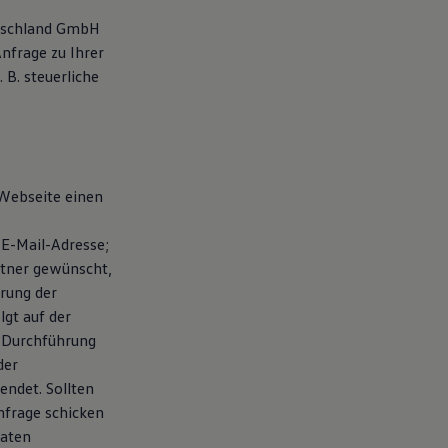
utschland GmbH
nfrage zu Ihrer
B. steuerliche
 Webseite einen
E-Mail-Adresse;
rtner gewünscht,
rung der
gt auf der
r Durchführung
der
ndet. Sollten
nfrage schicken
Daten