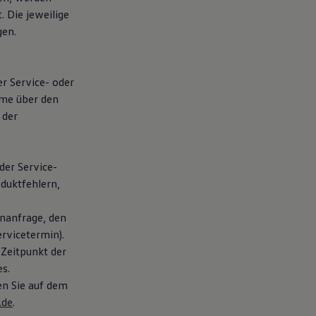
 Die jeweilige
gen.
er Service- oder
hme über den
 der
der Service-
duktfehlern,
nanfrage, den
rvicetermin).
 Zeitpunkt der
s.
en Sie auf dem
.de
.