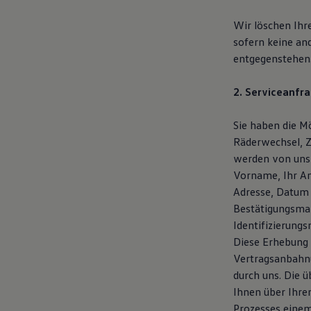
Bulli Magazin
Fahrzeugabholung ab Werk
Wir löschen Ihr
sofern keine an
entgegenstehen
2. Serviceanfra
Sie haben die Mö
Räderwechsel, Z
werden von uns
Vorname, Ihr An
Adresse, Datum 
Bestätigungsmai
Identifizierung
Diese Erhebung 
Vertragsanbahnu
durch uns. Die 
Ihnen über Ihre
Prozesses einem