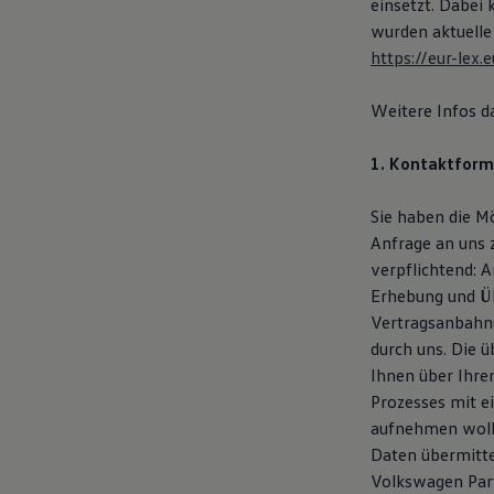
einsetzt. Dabei
Autonomes Fahren
wurden aktuelle
Mehr zum ID. Buzz
Online Beratung
https://eur-le
California Welt
California Club
Weitere Infos d
California Magazin & Ratgeber
Vanlife
Ratgeber
1. Kontaktform
Routen & Reisen
California Reisen & Erlebnisse
California App
Sie haben die M
California Lifestyle & Zubehör
Anfrage an uns 
Übernachten im California
verpflichtend: 
Marke
Unternehmen
Erhebung und Üb
Karriere
Vertragsanbahnu
Karriere im Unternehmen
durch uns. Die 
Karriere im Autohaus
Nachhaltigkeit
Ihnen über Ihre
Kunden
Prozesses mit e
Gesellschaft
aufnehmen woll
Natur
Events
Daten übermitte
Rückblick VW Bus Festival 2023
Volkswagen Part
75 Jahre Bulli Jubiläum