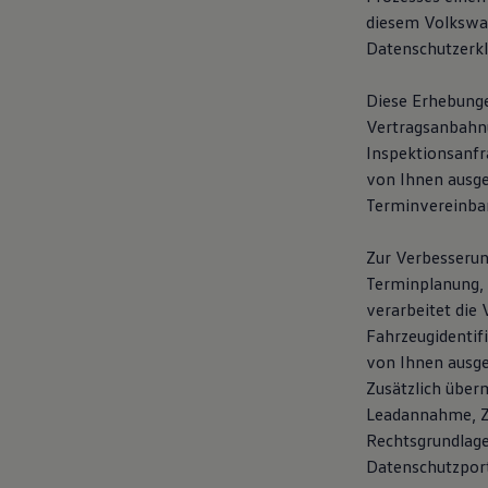
diesem Volkswag
Datenschutzerk
Diese Erhebunge
Vertragsanbahnun
Inspektionsanfr
von Ihnen ausg
Terminvereinba
Zur Verbesserun
Terminplanung, 
verarbeitet die 
Fahrzeugidentif
von Ihnen ausge
Zusätzlich über
Leadannahme, Ze
Rechtsgrundlage
Datenschutzpor