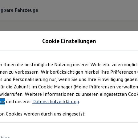
ügbare Fahrzeuge
Cookie Einstellungen
m Ihnen die bestmögliche Nutzung unserer Webseite zu ermöglic
utohaus Biggel GmbH
en zu verbessern. Wir berücksichtigen hierbei Ihre Präferenzen
cs und Personalisierung nur, wenn Sie uns Ihre Einwilligung geben
mpressum & Rechtlich
für die Zukunft im Cookie Manager (Meine Präferenzen verwalten)
iderrufen. Weitere Informationen zu unseren eingesetzten Cooki
nie
und unserer
Datenschutzerklärung
.
en Sie Informationen über die Autohaus B
on Cookies werden durch uns eingesetzt:
wortliche Anbieterin von Inhalten und Ang
auf dieser Webseite speziell aufgeführt sind