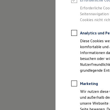
Erforderliche Co
Rettungsdienste
ONE Business ID Vorteile
Erforderliche Coo
Fahrzeugsuche & Marktplatz
Seitennavigation 
Fahrzeugsuche
Cookies nicht rich
Fahrzeuge online kaufen
Digitaler Marktplatz
Impressum
Kauf & Finanzierung
Analytics und Pe
Online-Fahrzeugbewertung
Datenschutzer
Aktionen & Angebote
Diese Cookies we
E-Auto-Förderung
Für Privatkunden
komfortable und 
Für Gewerbekunden
Informationen dar
Profi Paket
besuchen oder wie
TopDeal
Impre
Gebrauchtwagen
Nutzerfreundlichk
ProfiPartner für Gebrauchtwagen
grundlegende Ent
Zertifizierte Gebrauchtwagen
Finanzierung
Autohaus Bigge
Für Privatkunden
Hauptstraße, 4
Marketing
Für Gewerbekunden
88079 Kressbro
Leasing
Wir nutzen diese 
Für Privatkunden
und außerhalb de
Für Gewerbekunden
Handelsregiste
unsere Webseite n
Versicherungen & Garantien
Registergericht
Garantien
Seite bewegen. De