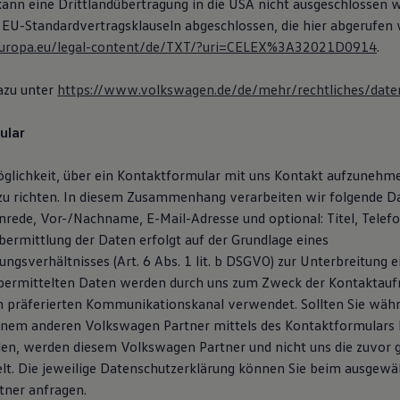
 kann eine Drittlandübertragung in die USA nicht ausgeschlossen 
 EU-Standardvertragsklauseln abgeschlossen, die hier abgerufen
x.europa.eu/legal-content/de/TXT/?uri=CELEX%3A32021D0914
.
azu unter
https://www.volkswagen.de/de/mehr/rechtliches/date
ular
öglichkeit, über ein Kontaktformular mit uns Kontakt aufzunehm
zu richten. In diesem Zusammenhang verarbeiten wir folgende D
Anrede, Vor-/Nachname, E-Mail-Adresse und optional: Titel, Tele
ermittlung der Daten erfolgt auf der Grundlage eines
ngsverhältnisses (Art. 6 Abs. 1 lit. b DSGVO) zur Unterbreitung 
übermittelten Daten werden durch uns zum Zweck der Kontaktau
n präferierten Kommunikationskanal verwendet. Sollten Sie wäh
inem anderen Volkswagen Partner mittels des Kontaktformulars
en, werden diesem Volkswagen Partner und nicht uns die zuvor
lt. Die jeweilige Datenschutzerklärung können Sie beim ausgewä
ner anfragen.