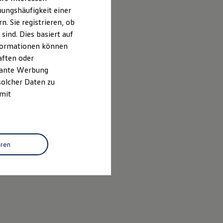
ungshäufigkeit einer
. Sie registrieren, ob
ind. Dies basiert auf
Informationen können
aften oder
evante Werbung
solcher Daten zu
 mit
8067062
eren