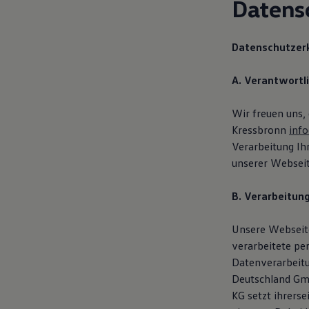
Datens
Digitales Bordbuch
Fahrerassistenz- und Sicherheitssysteme
Kontrollleuchten
Kurzfahrprofile und Ölverdünnung
Datenschutzer
Batterieverordnung
XTL-Dieselkraftstoff
A. Verantwortl
Ersatzteile und Betriebsflüssigkeiten
Original Zubehör und Lifestyle Produkte
myVolkswagen
Wir freuen uns,
myVolkswagen Business
Kressbronn
inf
Elektrisch & Autonom
Elektro - & Hybridfahrzeuge
Verarbeitung I
Unser Ansatz
unserer Webseit
Klimafreundlicher Strom
Reichweite & Ladelösungen
Reichweitensimulator
B. Verarbeitun
Ladezeitensimulator
Ladelösungen für Privatkunden
Unsere Webseite
Ladelösungen für Gewerbekunden
Wallbox und Ladekabel
verarbeitete pe
Bidirektionales Laden
Datenverarbeit
Förderung & Kosten der Elektrofahrzeuge
Deutschland Gmb
Fördermöglichkeiten für Privatkunden
Fördermöglichkeiten für Gewerbekunden
KG setzt ihrers
Kostensimulator