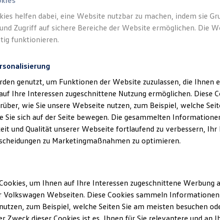
okies
kies helfen dabei, eine Website nutzbar zu machen, indem sie G
und Zugriff auf sichere Bereiche der Website ermöglichen. Die W
tig funktionieren.
rsonalisierung
klärung
rden genutzt, um Funktionen der Website zuzulassen, die Ihnen e
auf Ihre Interessen zugeschnittene Nutzung ermöglichen. Diese
über, wie Sie unsere Webseite nutzen, zum Beispiel, welche Sei
 Sie sich auf der Seite bewegen. Die gesammelten Informationen
ssum
eit und Qualität unserer Webseite fortlaufend zu verbessern, Ihr
scheidungen zu Marketingmaßnahmen zu optimieren.
l GmbH
2
nn
Cookies, um Ihnen auf Ihre Interessen zugeschnittene Werbung a
r Volkswagen Webseiten. Diese Cookies sammeln Informationen 
r: HRB 743195
utzen, zum Beispiel, welche Seiten Sie am meisten besuchen oder
: Amtsgericht Ulm
r Zweck dieser Cookies ist es, Ihnen für Sie relevantere und an I