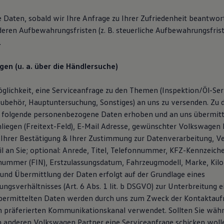
e Daten, sobald wir Ihre Anfrage zu Ihrer Zufriedenheit beantwor
deren Aufbewahrungsfristen (z. B. steuerliche Aufbewahrungsfris
.
gen (u. a. über die Händlersuche)
glichkeit, eine Serviceanfrage zu den Themen (Inspektion/Öl-Serv
ubehör, Hauptuntersuchung, Sonstiges) an uns zu versenden. Zu
 folgende personenbezogene Daten erhoben und an uns übermitt
liegen (Freitext-Feld), E-Mail Adresse, gewünschter Volkswagen P
Ihrer Bestätigung & Ihrer Zustimmung zur Datenverarbeitung, V
l an Sie; optional: Anrede, Titel, Telefonnummer, KFZ-Kennzeich
snummer (FIN), Erstzulassungsdatum, Fahrzeugmodell, Marke, Kil
und Übermittlung der Daten erfolgt auf der Grundlage eines
ngsverhältnisses (Art. 6 Abs. 1 lit. b DSGVO) zur Unterbreitung 
übermittelten Daten werden durch uns zum Zweck der Kontaktau
n präferierten Kommunikationskanal verwendet. Sollten Sie wäh
 anderen Volkswagen Partner eine Serviceanfrage schicken woll