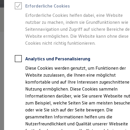
Feuerwehr
Erforderliche Cookies
Rettungsdienste
ONE Business ID Vorteile
Erforderliche Cookies helfen dabei, eine Website
Fahrzeugsuche & Marktplatz
nutzbar zu machen, indem sie Grundfunktionen wie
Fahrzeugsuche
Fahrzeuge online kaufen
Seitennavigation und Zugriff auf sichere Bereiche de
Digitaler Marktplatz
Website ermöglichen. Die Website kann ohne diese
Kauf & Finanzierung
Cookies nicht richtig funktionieren.
Online-Fahrzeugbewertung
Aktionen & Angebote
E-Auto-Förderung
Analytics und Personalisierung
Für Privatkunden
Verantwortlich für die Inhalte auf dieser Seite ist die Autohaus
Für Gewerbekunden
Diese Cookies werden genutzt, um Funktionen der
Bernhard Matticzk GmbH
(
Impressum & Rechtliches
)
Profi Paket
Website zuzulassen, die Ihnen eine möglichst
TopDeal
Gebrauchtwagen
komfortable und auf Ihre Interessen zugeschnittene
ProfiPartner für Gebrauchtwagen
Unsere 
Nutzung ermöglichen. Diese Cookies sammeln
Zertifizierte Gebrauchtwagen
Informationen darüber, wie Sie unsere Webseite nu
Finanzierung
Für Privatkunden
zum Beispiel, welche Seiten Sie am meisten besuch
Für Gewerbekunden
Dresdener Straße 80, 02625 Bautzen
oder wie Sie sich auf der Seite bewegen. Die
Leasing
gesammelten Informationen helfen uns die
Für Privatkunden
Montag
-
Freitag
07:00
-
18:00
Uhr
Für Gewerbekunden
Nutzerfreundlichkeit und Qualität unserer Webseite
Versicherungen & Garantien