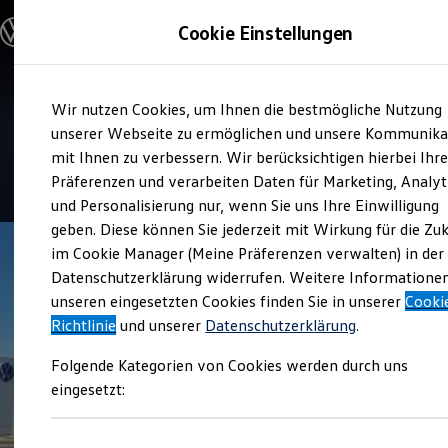
Modelle & Konfigurator
Cookie Einstellungen
Nutzfahrzeuge
Nutzfahrzeugkategorien entdecken
Modelle konfigurieren
Konfiguration laden
Zum
Zum
Modelle vergleichen
Verkauf und Service
Wir nutzen Cookies, um Ihnen die bestmögliche Nutzung
Hauptinhalt
Footer
Vorgängermodelle und Oldtimer
Autohaus Bernhard Matticzk
springen
springen
unserer Webseite zu ermöglichen und unsere Kommunika
Vorgängermodelle
Oldtimer
mit Ihnen zu verbessern. Wir berücksichtigen hierbei Ihr
Bulli Historie
4.7
|
80 Bewertungen
Präferenzen und verarbeiten Daten für Marketing, Analyt
Branchenlösungen & Gewerbekunden
und Personalisierung nur, wenn Sie uns Ihre Einwilligung
Umbaulösungen und Hersteller finden
Auf- und Umbauten entdecken & konfigurieren
geben. Diese können Sie jederzeit mit Wirkung für die Zu
Groß- und Sonderkunden
im Cookie Manager (Meine Präferenzen verwalten) in der
Großkunden
Datenschutzerklärung widerrufen. Weitere Informatione
Kommunen & Behörden
Journalisten
unseren eingesetzten Cookies finden Sie in unserer
Cooki
Sportvereine
Richtlinie
und unserer
Datenschutzerklärung
.
Branchenlösungen
Bau & Handwerk
Folgende Kategorien von Cookies werden durch uns
Gewerbliche Personenbeförderung
Service & mobile Werkstätten
eingesetzt:
Kurier, Logistik & Handel
Menschen mit Behinderung
Kühlfahrzeuge