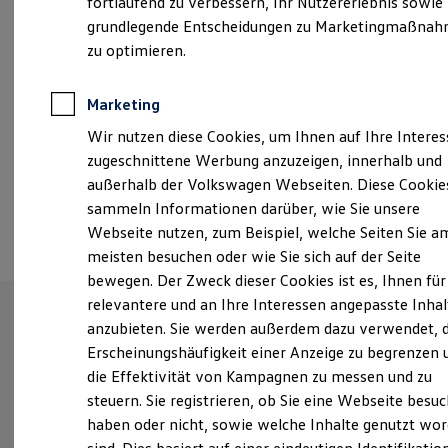
fortlaufend zu verbessern, Ihr Nutzererlebnis sowie
Samstag
08:00
-
13:00
Uhr
Garantien
grundlegende Entscheidungen zu Marketingmaßna
Kfz-Versicherung für Nutzfahrzeuge
Restschuldversicherung
zu optimieren.
info@matticzk.com
Wartungsverträge
Besitzer & Service
+49 3591 37860
Reparatur & Service
Marketing
Sommer-Special
Wir nutzen diese Cookies, um Ihnen auf Ihre Intere
Reparatur, Pflege & Inspektion
Servicetermin anfragen
Ansprechpartner
zugeschnittene Werbung anzuzeigen, innerhalb und
Service-Vorteile bei Volkswagen Nutzfahrzeuge
außerhalb der Volkswagen Webseiten. Diese Cookie
ServicePlus
sammeln Informationen darüber, wie Sie unsere
Economy Service
Termin vereinbaren
Räder & Reifen Service
Webseite nutzen, zum Beispiel, welche Seiten Sie a
Ersatzfahrzeuge
meisten besuchen oder wie Sie sich auf der Seite
Notdienst und Pannenhilfe
bewegen. Der Zweck dieser Cookies ist es, Ihnen für
Software, Konnektivität & Apps
California App
relevantere und an Ihre Interessen angepasste Inhal
VW Connect für Ihren ID. Buzz
anzubieten. Sie werden außerdem dazu verwendet, d
VW Connect für Ihren Transporter/Caravelle
Unsere Leistungen
im
Erscheinungshäufigkeit einer Anzeige zu begrenzen 
VW Connect für Ihren Amarok
VW Connect für andere Modelle
die Effektivität von Kampagnen zu messen und zu
Überblick
Connect Pro
steuern. Sie registrieren, ob Sie eine Webseite besuc
Fleet Interface Data
haben oder nicht, sowie welche Inhalte genutzt wo
Multistop Pathfinder
Neuwagen
Nutzfahrzeuge
Übersicht Software Updates