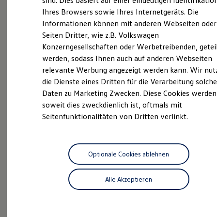
sind. Dies basiert auf einer eindeutigen Identifikatio
Hilfreiches für Besitzer
Ihres Browsers sowie Ihres Internetgeräts. Die
Neuwagen Caddy - Multivan -
Digitales Bordbuch
Informationen können mit anderen Webseiten oder
Fahrerassistenz- und Sicherheitssysteme
California
Kontrollleuchten
Seiten Dritter, wie z.B. Volkswagen
Kurzfahrprofile und Ölverdünnung
ID.
Buzz
Konzerngesellschaften oder Werbetreibenden, getei
Batterieverordnung
werden, sodass Ihnen auch auf anderen Webseiten
XTL-Dieselkraftstoff
Service
Ersatzteile und Betriebsflüssigkeiten
relevante Werbung angezeigt werden kann. Wir nut
Original Zubehör und Lifestyle Produkte
ServicePlus
die Dienste eines Dritten für die Verarbeitung solche
myVolkswagen
Daten zu Marketing Zwecken. Diese Cookies werden
myVolkswagen Business
Volkswagen Economy
Elektrisch & Autonom
soweit dies zweckdienlich ist, oftmals mit
Service
Elektro - & Hybridfahrzeuge
Seitenfunktionalitäten von Dritten verlinkt.
Unser Ansatz
Klimafreundlicher Strom
Reichweite & Ladelösungen
Reichweitensimulator
Ladezeitensimulator
Optionale Cookies ablehnen
Ladelösungen für Privatkunden
Probefahrt
Ladelösungen für Gewerbekunden
Alle Akzeptieren
Wallbox und Ladekabel
Bidirektionales Laden
Förderung & Kosten der Elektrofahrzeuge
Fördermöglichkeiten für Privatkunden
Fördermöglichkeiten für Gewerbekunden