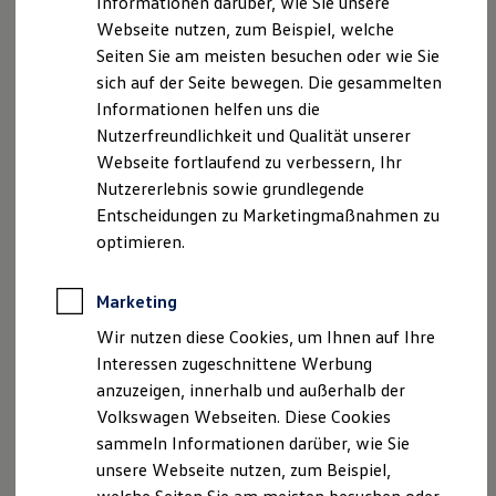
Informationen darüber, wie Sie unsere
Garantien
Webseite nutzen, zum Beispiel, welche
Kfz-Versicherung für Nutzfahrzeuge
Faxnummer: 05221-983356
Restschuldversicherung
Seiten Sie am meisten besuchen oder wie Sie
Wartungsverträge
sich auf der Seite bewegen. Die gesammelten
E-Mail:
info@beermann-temme.de
Besitzer & Service
Informationen helfen uns die
Reparatur & Service
Sommer-Special
Nutzerfreundlichkeit und Qualität unserer
Umsatzst.-ID-Nr.: DE 125 361 448
Reparatur, Pflege & Inspektion
Webseite fortlaufend zu verbessern, Ihr
Servicetermin anfragen
Registergericht: Bad Oeynhausen HRA 4381
Nutzererlebnis sowie grundlegende
Service-Vorteile bei Volkswagen Nutzfahrzeuge
ServicePlus
Entscheidungen zu Marketingmaßnahmen zu
Economy Service
Steuer-Nr.: 324/5702/0717
optimieren.
Räder & Reifen Service
Ersatzfahrzeuge
Geschäftsführer: Ralf Temme
Notdienst und Pannenhilfe
Marketing
Software, Konnektivität & Apps
Hinweis gemäß § 36
California App
Wir nutzen diese Cookies, um Ihnen auf Ihre
VW Connect für Ihren ID. Buzz
Verbraucherstreitbeilegungsgesetz (VSBG)
Interessen zugeschnittene Werbung
VW Connect für Ihren Transporter/Caravelle
anzuzeigen, innerhalb und außerhalb der
VW Connect für Ihren Amarok
„Wir sind zur Teilnahme an einem
VW Connect für andere Modelle
Volkswagen Webseiten. Diese Cookies
Connect Pro
Streitbeilegungsverfahren vor einer
sammeln Informationen darüber, wie Sie
Fleet Interface Data
Verbraucherschlichtungsstelle weder bereit noch dazu
unsere Webseite nutzen, zum Beispiel,
Multistop Pathfinder
verpflichtet.“
Übersicht Software Updates