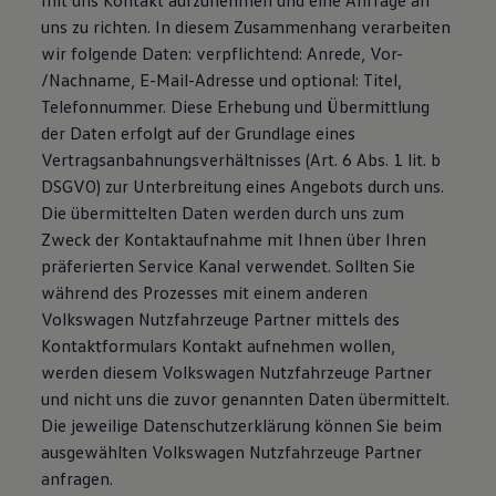
mit uns Kontakt aufzunehmen und eine Anfrage an
75 Jahre Bulli Jubiläum
uns zu richten. In diesem Zusammenhang verarbeiten
Bulli Magazin
wir folgende Daten: verpflichtend: Anrede, Vor-
Fahrzeugabholung ab Werk
/Nachname, E-Mail-Adresse und optional: Titel,
Telefonnummer. Diese Erhebung und Übermittlung
der Daten erfolgt auf der Grundlage eines
Vertragsanbahnungsverhältnisses (Art. 6 Abs. 1 lit. b
DSGVO) zur Unterbreitung eines Angebots durch uns.
Die übermittelten Daten werden durch uns zum
Zweck der Kontaktaufnahme mit Ihnen über Ihren
präferierten Service Kanal verwendet. Sollten Sie
während des Prozesses mit einem anderen
Volkswagen Nutzfahrzeuge Partner mittels des
Kontaktformulars Kontakt aufnehmen wollen,
werden diesem Volkswagen Nutzfahrzeuge Partner
und nicht uns die zuvor genannten Daten übermittelt.
Die jeweilige Datenschutzerklärung können Sie beim
ausgewählten Volkswagen Nutzfahrzeuge Partner
anfragen.