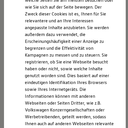
welche Seiten Sie am meisten besuchen oder
Hilfreiches für Besitzer
wie Sie sich auf der Seite bewegen. Der
Digitales Bordbuch
Zweck dieser Cookies ist es, Ihnen für Sie
Fahrerassistenz- und Sicherheitssysteme
Kontrollleuchten
Datenschutzerklärung
relevantere und an Ihre Interessen
Kurzfahrprofile und Ölverdünnung
angepasste Inhalte anzubieten. Sie werden
Batterieverordnung
außerdem dazu verwendet, die
XTL-Dieselkraftstoff
A. Verantwortlicher
Ersatzteile und Betriebsflüssigkeiten
Erscheinungshäufigkeit einer Anzeige zu
Original Zubehör und Lifestyle Produkte
Wir freuen uns, dass Sie unsere Webseite der
begrenzen und die Effektivität von
myVolkswagen
Autohaus Beermann & Temme GmbH & Co. KG,
Kampagnen zu messen und zu steuern. Sie
myVolkswagen Business
Elektrisch & Autonom
Mindener Straße 44, 32049 Herford,
registrieren, ob Sie eine Webseite besucht
Elektro - & Hybridfahrzeuge
info@beermann-temme.de
haben oder nicht, sowie welche Inhalte
besuchen. Im Folgenden
Unser Ansatz
informieren wir Sie über die Verarbeitung Ihrer
genutzt worden sind. Dies basiert auf einer
Klimafreundlicher Strom
Reichweite & Ladelösungen
personenbezogenen Daten durch uns im
eindeutigen Identifikation Ihres Browsers
Reichweitensimulator
Zusammenhang mit Ihrem Besuch unserer Webseite.
sowie Ihres Internetgeräts. Die
Ladezeitensimulator
Informationen können mit anderen
Ladelösungen für Privatkunden
Ladelösungen für Gewerbekunden
B. Verarbeitung Ihrer personenbezogenen Daten
Webseiten oder Seiten Dritter, wie z.B.
Wallbox und Ladekabel
Volkswagen Konzerngesellschaften oder
Bidirektionales Laden
Unsere Webseite bietet Ihnen verschiedene
Werbetreibenden, geteilt werden, sodass
Förderung & Kosten der Elektrofahrzeuge
Angebote, die wir Ihnen in Bezug auf dabei durch uns
Fördermöglichkeiten für Privatkunden
Ihnen auch auf anderen Webseiten relevante
Fördermöglichkeiten für Gewerbekunden