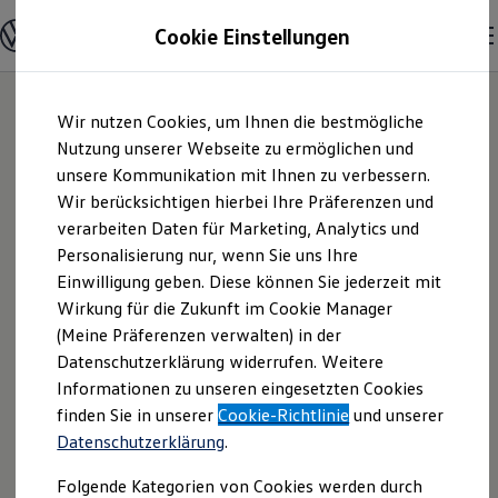
Modelle & Konfigurator
Cookie Einstellungen
Nutzfahrzeuge
Nutzfahrzeugkategorien entdecken
Modelle konfigurieren
Konfiguration laden
Zum
Zum
Modelle vergleichen
Wir nutzen Cookies, um Ihnen die bestmögliche
Hauptinhalt
Footer
Vorgängermodelle und Oldtimer
springen
springen
Nutzung unserer Webseite zu ermöglichen und
Vorgängermodelle
Oldtimer
unsere Kommunikation mit Ihnen zu verbessern.
Autohaus Beermann
Bulli Historie
Wir berücksichtigen hierbei Ihre Präferenzen und
Branchenlösungen & Gewerbekunden
verarbeiten Daten für Marketing, Analytics und
Umbaulösungen und Hersteller finden
& Temme GmbH &
Auf- und Umbauten entdecken & konfigurieren
Personalisierung nur, wenn Sie uns Ihre
Groß- und Sonderkunden
Einwilligung geben. Diese können Sie jederzeit mit
Co. KG | Impressum
Großkunden
Wirkung für die Zukunft im Cookie Manager
Kommunen & Behörden
Journalisten
(Meine Präferenzen verwalten) in der
& Rechtliches
Sportvereine
Datenschutzerklärung widerrufen. Weitere
Branchenlösungen
Informationen zu unseren eingesetzten Cookies
Bau & Handwerk
Gewerbliche Personenbeförderung
Hier finden Sie Informationen über die
finden Sie in unserer
Cookie-Richtlinie
und unserer
Service & mobile Werkstätten
Datenschutzerklärung
.
Autohaus Beermann & Temme GmbH &
Kurier, Logistik & Handel
Menschen mit Behinderung
Co. KG als verantwortliche Anbieterin
Folgende Kategorien von Cookies werden durch
Kühlfahrzeuge