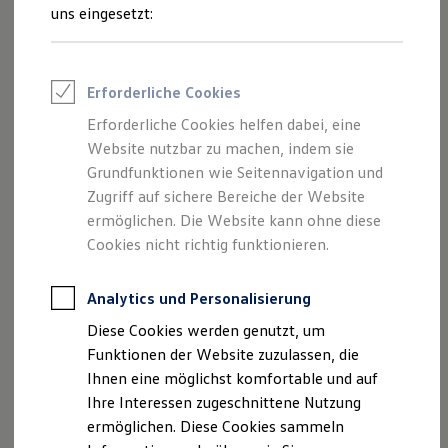
von Inhalten und Angeboten, die auf
Feuerwehr
uns eingesetzt:
Rettungsdienste
dieser Webseite speziell aufgeführt sind.
ONE Business ID Vorteile
Fahrzeugsuche & Marktplatz
Fahrzeugsuche
Erforderliche Cookies
Fahrzeuge online kaufen
Digitaler Marktplatz
Erforderliche Cookies helfen dabei, eine
Impressum
Kauf & Finanzierung
Website nutzbar zu machen, indem sie
Online-Fahrzeugbewertung
Aktionen & Angebote
Grundfunktionen wie Seitennavigation und
Datenschutzerklärung
E-Auto-Förderung
Zugriff auf sichere Bereiche der Website
Für Privatkunden
ermöglichen. Die Website kann ohne diese
Für Gewerbekunden
Profi Paket
Cookies nicht richtig funktionieren.
Impressum
TopDeal
Gebrauchtwagen
ProfiPartner für Gebrauchtwagen
Analytics und Personalisierung
Autohaus Beermann & Temme GmbH & Co. KG
Zertifizierte Gebrauchtwagen
Diese Cookies werden genutzt, um
Finanzierung
Mindener Str. 44
Für Privatkunden
Funktionen der Website zuzulassen, die
Für Gewerbekunden
Ihnen eine möglichst komfortable und auf
Leasing
32049 Herford
Ihre Interessen zugeschnittene Nutzung
Für Privatkunden
Für Gewerbekunden
ermöglichen. Diese Cookies sammeln
Telefonnummer: 05221-98330
Versicherungen & Garantien