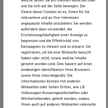
welche Seiten Sie am meisten besuchen oder
Hilfreiches für Besitzer
Verbraucherschlichtungsstelle teilzunehmen.
wie Sie sich auf der Seite bewegen. Der
Digitales Bordbuch
Zweck dieser Cookies ist es, Ihnen für Sie
Fahrerassistenz- und Sicherheitssysteme
Haftung für Links
Kontrollleuchten
relevantere und an Ihre Interessen
Kurzfahrprofile und Ölverdünnung
angepasste Inhalte anzubieten. Sie werden
Batterieverordnung
Unser Angebot enthält Links zu externen Websites
außerdem dazu verwendet, die
XTL-Dieselkraftstoff
Dritter, auf deren Inhalte wir keinen Einfluss haben.
Ersatzteile und Betriebsflüssigkeiten
Erscheinungshäufigkeit einer Anzeige zu
Deshalb können wir für diese fremden Inhalte auch
Original Zubehör und Lifestyle Produkte
begrenzen und die Effektivität von
myVolkswagen
keine Gewähr übernehmen. Für die Inhalte der
Kampagnen zu messen und zu steuern. Sie
myVolkswagen Business
verlinkten Seiten ist stets der jeweilige Anbieter oder
Elektrisch & Autonom
registrieren, ob Sie eine Webseite besucht
Betreiber der Seiten verantwortlich. Die verlinkten
Elektro - & Hybridfahrzeuge
haben oder nicht, sowie welche Inhalte
Unser Ansatz
Seiten wurden zum Zeitpunkt der Verlinkung auf
genutzt worden sind. Dies basiert auf einer
Klimafreundlicher Strom
mögliche Rechtsverstöße überprüft. Rechtswidrige
Reichweite & Ladelösungen
eindeutigen Identifikation Ihres Browsers
Inhalte waren zum Zeitpunkt der Verlinkung nicht
Reichweitensimulator
sowie Ihres Internetgeräts. Die
Ladezeitensimulator
erkennbar.
Informationen können mit anderen
Ladelösungen für Privatkunden
Ladelösungen für Gewerbekunden
Webseiten oder Seiten Dritter, wie z.B.
Eine permanente inhaltliche Kontrolle der verlinkten
Wallbox und Ladekabel
Volkswagen Konzerngesellschaften oder
Seiten ist jedoch ohne konkrete Anhaltspunkte einer
Bidirektionales Laden
Werbetreibenden, geteilt werden, sodass
Förderung & Kosten der Elektrofahrzeuge
Rechtsverletzung nicht zumutbar. Bei Bekanntwerden
Fördermöglichkeiten für Privatkunden
Ihnen auch auf anderen Webseiten relevante
von Rechtsverletzungen werden wir derartige Links
Fördermöglichkeiten für Gewerbekunden