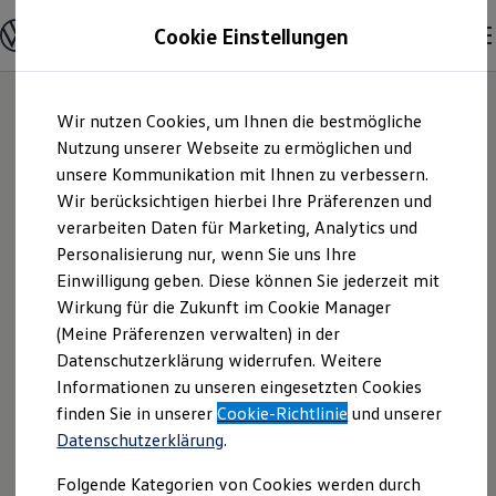
Modelle & Konfigurator
Cookie Einstellungen
Nutzfahrzeuge
Nutzfahrzeugkategorien entdecken
Modelle konfigurieren
Konfiguration laden
Zum
Zum
Modelle vergleichen
Wir nutzen Cookies, um Ihnen die bestmögliche
Hauptinhalt
Footer
Vorgängermodelle und Oldtimer
springen
springen
Nutzung unserer Webseite zu ermöglichen und
Vorgängermodelle
Oldtimer
unsere Kommunikation mit Ihnen zu verbessern.
Autohaus Amsl Inh.
Bulli Historie
Wir berücksichtigen hierbei Ihre Präferenzen und
Branchenlösungen & Gewerbekunden
verarbeiten Daten für Marketing, Analytics und
Umbaulösungen und Hersteller finden
Thomas Amsl |
Auf- und Umbauten entdecken & konfigurieren
Personalisierung nur, wenn Sie uns Ihre
Groß- und Sonderkunden
Einwilligung geben. Diese können Sie jederzeit mit
Impressum &
Großkunden
Wirkung für die Zukunft im Cookie Manager
Kommunen & Behörden
Journalisten
(Meine Präferenzen verwalten) in der
Rechtliches
Sportvereine
Datenschutzerklärung widerrufen. Weitere
Branchenlösungen
Informationen zu unseren eingesetzten Cookies
Bau & Handwerk
Gewerbliche Personenbeförderung
Hier finden Sie Informationen über die
finden Sie in unserer
Cookie-Richtlinie
und unserer
Service & mobile Werkstätten
Datenschutzerklärung
.
Autohaus Amsl Inh. Thomas Amsl als
Kurier, Logistik & Handel
Menschen mit Behinderung
verantwortliche Anbieterin von Inhalten
Folgende Kategorien von Cookies werden durch
Kühlfahrzeuge