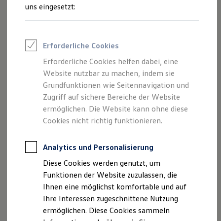
und Angeboten, die auf dieser Webseite
Feuerwehr
uns eingesetzt:
Rettungsdienste
speziell aufgeführt sind.
ONE Business ID Vorteile
Fahrzeugsuche & Marktplatz
Fahrzeugsuche
Erforderliche Cookies
Fahrzeuge online kaufen
Digitaler Marktplatz
Erforderliche Cookies helfen dabei, eine
Impressum
Kauf & Finanzierung
Website nutzbar zu machen, indem sie
Online-Fahrzeugbewertung
Aktionen & Angebote
Grundfunktionen wie Seitennavigation und
Datenschutzerklärung
E-Auto-Förderung
Zugriff auf sichere Bereiche der Website
Für Privatkunden
ermöglichen. Die Website kann ohne diese
Für Gewerbekunden
Profi Paket
Cookies nicht richtig funktionieren.
Impressum
TopDeal
Gebrauchtwagen
ProfiPartner für Gebrauchtwagen
Analytics und Personalisierung
Impressum
Zertifizierte Gebrauchtwagen
Diese Cookies werden genutzt, um
Finanzierung
Autohaus Amsl Inhaber Thomas Amsl
Für Privatkunden
Funktionen der Website zuzulassen, die
Für Gewerbekunden
Ihnen eine möglichst komfortable und auf
Leasing
Geschäftsführer/Inhaber: Inhaber Thomas Amsl /
Ihre Interessen zugeschnittene Nutzung
Für Privatkunden
Geschäftsführer: Andrea Resch
Für Gewerbekunden
ermöglichen. Diese Cookies sammeln
Versicherungen & Garantien