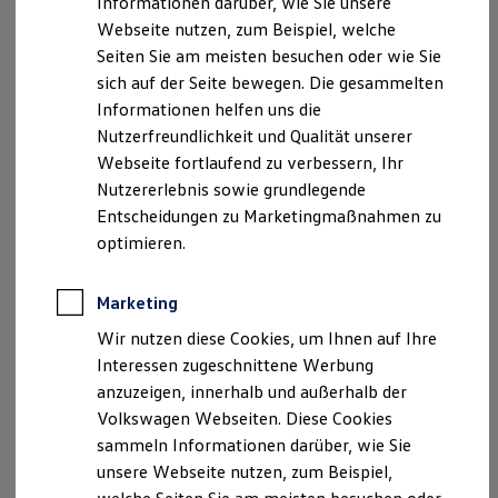
Informationen darüber, wie Sie unsere
Garantien
Marktstr. 54
Webseite nutzen, zum Beispiel, welche
Kfz-Versicherung für Nutzfahrzeuge
94107 Untergriesbach
Restschuldversicherung
Seiten Sie am meisten besuchen oder wie Sie
Wartungsverträge
sich auf der Seite bewegen. Die gesammelten
Telefon: 08593-90020
Besitzer & Service
Informationen helfen uns die
Reparatur & Service
Sommer-Special
Nutzerfreundlichkeit und Qualität unserer
Telefax: 08593-900249
Reparatur, Pflege & Inspektion
Webseite fortlaufend zu verbessern, Ihr
Servicetermin anfragen
Nutzererlebnis sowie grundlegende
E-Mail:
service@amsl-autohaus.de
Service-Vorteile bei Volkswagen Nutzfahrzeuge
ServicePlus
Entscheidungen zu Marketingmaßnahmen zu
Economy Service
/
optimieren.
Räder & Reifen Service
Ersatzfahrzeuge
Ust-Ident-Nr.: DE 169 285 963
Notdienst und Pannenhilfe
Marketing
Software, Konnektivität & Apps
California App
Unsere Email-Adresse lautet:
Wir nutzen diese Cookies, um Ihnen auf Ihre
VW Connect für Ihren ID. Buzz
service@amsl-autohaus.de
Interessen zugeschnittene Werbung
VW Connect für Ihren Transporter/Caravelle
anzuzeigen, innerhalb und außerhalb der
VW Connect für Ihren Amarok
Hinweis gemäß § 36
VW Connect für andere Modelle
Volkswagen Webseiten. Diese Cookies
Connect Pro
Verbraucherstreitbeilegungsgesetz (VSBG). Wir sind
sammeln Informationen darüber, wie Sie
Fleet Interface Data
nicht bereit oder verpflichtet, an
unsere Webseite nutzen, zum Beispiel,
Multistop Pathfinder
Streitbeilegungsverfahren vor einer
Übersicht Software Updates