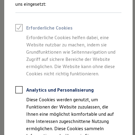
Feuerwehr
uns eingesetzt:
Rettungsdienste
ONE Business ID Vorteile
Fahrzeugsuche & Marktplatz
Fahrzeugsuche
Impressum
Erforderliche Cookies
Fahrzeuge online kaufen
Digitaler Marktplatz
Erforderliche Cookies helfen dabei, eine
Datenschutzerklärung
Kauf & Finanzierung
Website nutzbar zu machen, indem sie
Online-Fahrzeugbewertung
Aktionen & Angebote
Grundfunktionen wie Seitennavigation und
E-Auto-Förderung
Zugriff auf sichere Bereiche der Website
Impressum
Für Privatkunden
ermöglichen. Die Website kann ohne diese
Für Gewerbekunden
Profi Paket
Cookies nicht richtig funktionieren.
Amann GmbH & Co. KG
TopDeal
Gebrauchtwagen
Ostbahnstraße 130
ProfiPartner für Gebrauchtwagen
Analytics und Personalisierung
91217 Hersbruck
Zertifizierte Gebrauchtwagen
Diese Cookies werden genutzt, um
Finanzierung
Telefonnummer: 09151 3113
Für Privatkunden
Funktionen der Website zuzulassen, die
Für Gewerbekunden
Ihnen eine möglichst komfortable und auf
Leasing
E-Mail:
online@amann-hersbruck.de
Ihre Interessen zugeschnittene Nutzung
Für Privatkunden
Für Gewerbekunden
ermöglichen. Diese Cookies sammeln
Umsatzst.-ID-Nr.: DE 232 712 635
Versicherungen & Garantien