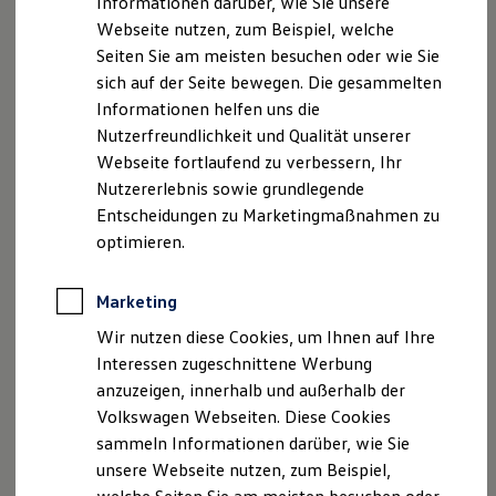
Informationen darüber, wie Sie unsere
Garantien
Registergericht: Amtsgericht Nürnberg HRA 13 315
Webseite nutzen, zum Beispiel, welche
Kfz-Versicherung für Nutzfahrzeuge
HRB 20590
Restschuldversicherung
Seiten Sie am meisten besuchen oder wie Sie
Steuer-Nr.: 221/180/02001
Wartungsverträge
sich auf der Seite bewegen. Die gesammelten
Besitzer & Service
Informationen helfen uns die
Reparatur & Service
Geschäftsführer: Ralf Amann
Sommer-Special
Nutzerfreundlichkeit und Qualität unserer
Reparatur, Pflege & Inspektion
Webseite fortlaufend zu verbessern, Ihr
Hinweis gemäß § 36
Servicetermin anfragen
Nutzererlebnis sowie grundlegende
Service-Vorteile bei Volkswagen Nutzfahrzeuge
Verbraucherstreitbeilegungsgesetz (VSBG):
ServicePlus
Entscheidungen zu Marketingmaßnahmen zu
Economy Service
optimieren.
Wir sind zur Teilnahme an einem
Räder & Reifen Service
Streitbeilegungsverfahren bei folgender
Ersatzfahrzeuge
Notdienst und Pannenhilfe
Verbraucherschlichtungsstelle bereit:
Marketing
Software, Konnektivität & Apps
Allgemeine Verbraucherschlichtungsstelle
California App
Wir nutzen diese Cookies, um Ihnen auf Ihre
desZentrums für Schlichtung e. V.
VW Connect für Ihren ID. Buzz
Interessen zugeschnittene Werbung
VW Connect für Ihren Transporter/Caravelle
Straßburger Straße 8
anzuzeigen, innerhalb und außerhalb der
VW Connect für Ihren Amarok
77694 Kehl am Rhein
VW Connect für andere Modelle
Volkswagen Webseiten. Diese Cookies
http://www.verbraucher-schlichter.de
Connect Pro
sammeln Informationen darüber, wie Sie
Fleet Interface Data
unsere Webseite nutzen, zum Beispiel,
Multistop Pathfinder
Übersicht Software Updates