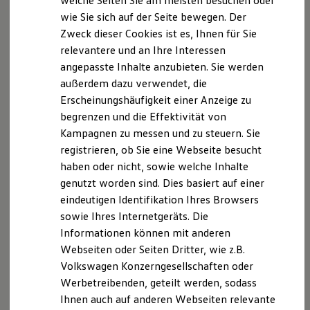
welche Seiten Sie am meisten besuchen oder
Hilfreiches für Besitzer
Datenschutzerklärung
wie Sie sich auf der Seite bewegen. Der
Digitales Bordbuch
Zweck dieser Cookies ist es, Ihnen für Sie
Fahrerassistenz- und Sicherheitssysteme
Kontrollleuchten
A. Verantwortlicher
relevantere und an Ihre Interessen
Kurzfahrprofile und Ölverdünnung
angepasste Inhalte anzubieten. Sie werden
Batterieverordnung
Wir freuen uns, dass Sie unsere Webseite der Amann
außerdem dazu verwendet, die
XTL-Dieselkraftstoff
Ersatzteile und Betriebsflüssigkeiten
GmbH & Co. KG, Ostbahnstraße 130, 91217
Erscheinungshäufigkeit einer Anzeige zu
Original Zubehör und Lifestyle Produkte
Hersbruck,
online@amann-hersbruck.de
besuchen. Im
begrenzen und die Effektivität von
myVolkswagen
Folgenden informieren wir Sie über die Verarbeitung
Kampagnen zu messen und zu steuern. Sie
myVolkswagen Business
Elektrisch & Autonom
Ihrer personenbezogenen Daten durch uns im
registrieren, ob Sie eine Webseite besucht
Elektro - & Hybridfahrzeuge
Zusammenhang mit Ihrem Besuch unserer Webseite.
haben oder nicht, sowie welche Inhalte
Unser Ansatz
genutzt worden sind. Dies basiert auf einer
Klimafreundlicher Strom
B. Verarbeitung Ihrer personenbezogenen Daten
Reichweite & Ladelösungen
eindeutigen Identifikation Ihres Browsers
Reichweitensimulator
sowie Ihres Internetgeräts. Die
Ladezeitensimulator
Unsere Webseite bietet Ihnen verschiedene
Informationen können mit anderen
Ladelösungen für Privatkunden
Angebote, die wir Ihnen in Bezug auf dabei durch uns
Ladelösungen für Gewerbekunden
Webseiten oder Seiten Dritter, wie z.B.
verarbeitete personenbezogene Daten im Folgenden
Wallbox und Ladekabel
Volkswagen Konzerngesellschaften oder
Bidirektionales Laden
näher erläutern möchten. Bei der Datenverarbeitung
Werbetreibenden, geteilt werden, sodass
Förderung & Kosten der Elektrofahrzeuge
im Zusammenhang mit unserer Webseite unterstützt
Fördermöglichkeiten für Privatkunden
Ihnen auch auf anderen Webseiten relevante
uns die Volkswagen AG als Auftragsverarbeiterin.
Fördermöglichkeiten für Gewerbekunden