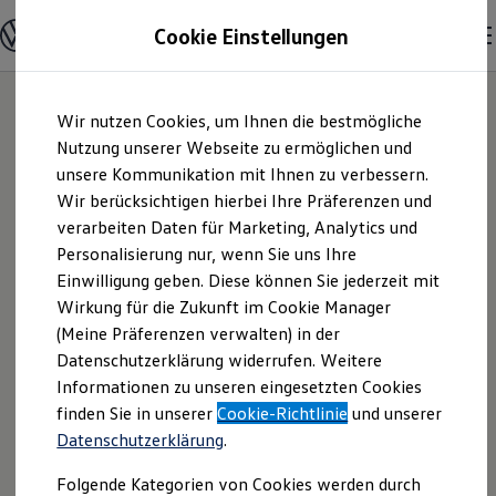
Modelle & Konfigurator
Cookie Einstellungen
Nutzfahrzeuge
Nutzfahrzeugkategorien entdecken
Modelle konfigurieren
Konfiguration laden
Zum
Zum
Modelle vergleichen
Wir nutzen Cookies, um Ihnen die bestmögliche
Hauptinhalt
Footer
Vorgängermodelle und Oldtimer
springen
springen
Nutzung unserer Webseite zu ermöglichen und
Vorgängermodelle
Oldtimer
unsere Kommunikation mit Ihnen zu verbessern.
Amann GmbH & Co.
Bulli Historie
Wir berücksichtigen hierbei Ihre Präferenzen und
Branchenlösungen & Gewerbekunden
verarbeiten Daten für Marketing, Analytics und
Umbaulösungen und Hersteller finden
KG | Impressum &
Auf- und Umbauten entdecken & konfigurieren
Personalisierung nur, wenn Sie uns Ihre
Groß- und Sonderkunden
Einwilligung geben. Diese können Sie jederzeit mit
Rechtliches
Großkunden
Wirkung für die Zukunft im Cookie Manager
Kommunen & Behörden
Journalisten
(Meine Präferenzen verwalten) in der
Sportvereine
Hier finden Sie Informationen über die
Datenschutzerklärung widerrufen. Weitere
Branchenlösungen
Informationen zu unseren eingesetzten Cookies
Bau & Handwerk
Amann GmbH & Co. KG als
Gewerbliche Personenbeförderung
finden Sie in unserer
Cookie-Richtlinie
und unserer
verantwortliche Anbieterin von Inhalten
Service & mobile Werkstätten
Datenschutzerklärung
.
und Angeboten, die auf dieser Webseite
Kurier, Logistik & Handel
Menschen mit Behinderung
speziell aufgeführt sind.
Folgende Kategorien von Cookies werden durch
Kühlfahrzeuge