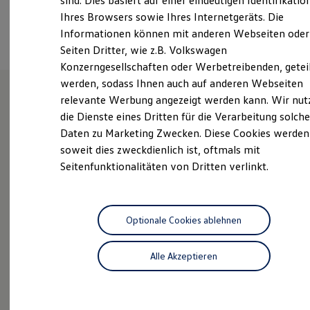
sind. Dies basiert auf einer eindeutigen Identifikatio
Digitales Bordbuch
Ihres Browsers sowie Ihres Internetgeräts. Die
Fahrerassistenz- und Sicherheitssysteme
Termin vereinbaren
Informationen können mit anderen Webseiten oder
Kontrollleuchten
Kurzfahrprofile und Ölverdünnung
Seiten Dritter, wie z.B. Volkswagen
Batterieverordnung
Konzerngesellschaften oder Werbetreibenden, getei
XTL-Dieselkraftstoff
werden, sodass Ihnen auch auf anderen Webseiten
Ersatzteile und Betriebsflüssigkeiten
Original Zubehör und Lifestyle Produkte
relevante Werbung angezeigt werden kann. Wir nut
myVolkswagen
Unsere Leistungen
im
die Dienste eines Dritten für die Verarbeitung solche
myVolkswagen Business
Daten zu Marketing Zwecken. Diese Cookies werden
Elektrisch & Autonom
Überblick
Elektro - & Hybridfahrzeuge
soweit dies zweckdienlich ist, oftmals mit
Unser Ansatz
Seitenfunktionalitäten von Dritten verlinkt.
Klimafreundlicher Strom
Neuwagen
Nutzfahrzeuge
Reichweite & Ladelösungen
Reichweitensimulator
Neuwagen Caddy - Multivan -
Ladezeitensimulator
California
Ladelösungen für Privatkunden
Optionale Cookies ablehnen
Ladelösungen für Gewerbekunden
ID.
Buzz
Wallbox und Ladekabel
Alle Akzeptieren
Bidirektionales Laden
California-Profi-Partner
Förderung & Kosten der Elektrofahrzeuge
Fördermöglichkeiten für Privatkunden
Service
Fördermöglichkeiten für Gewerbekunden
Kostensimulator