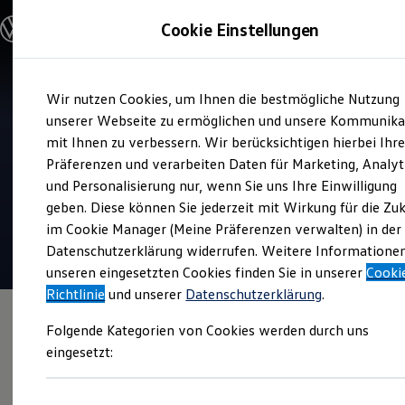
Modelle & Konfigurator
Cookie Einstellungen
Nutzfahrzeuge
Nutzfahrzeugkategorien entdecken
Modelle konfigurieren
Konfiguration laden
Zum
Zum
Modelle vergleichen
Wir nutzen Cookies, um Ihnen die bestmögliche Nutzung
Hauptinhalt
Footer
Vorgängermodelle und Oldtimer
Verkauf und Service
springen
springen
unserer Webseite zu ermöglichen und unsere Kommunika
Vorgängermodelle
Auto-Scholz AHG GmbH & Co.
Oldtimer
mit Ihnen zu verbessern. Wir berücksichtigen hierbei Ihr
Bulli Historie
KG
Präferenzen und verarbeiten Daten für Marketing, Analyt
Branchenlösungen & Gewerbekunden
und Personalisierung nur, wenn Sie uns Ihre Einwilligung
Umbaulösungen und Hersteller finden
4.6
|
166 Bewertungen
Auf- und Umbauten entdecken & konfigurieren
geben. Diese können Sie jederzeit mit Wirkung für die Zu
Groß- und Sonderkunden
im Cookie Manager (Meine Präferenzen verwalten) in der
Großkunden
Datenschutzerklärung widerrufen. Weitere Informatione
Kommunen & Behörden
Journalisten
unseren eingesetzten Cookies finden Sie in unserer
Cooki
Sportvereine
Richtlinie
und unserer
Datenschutzerklärung
.
Branchenlösungen
Bau & Handwerk
Folgende Kategorien von Cookies werden durch uns
Gewerbliche Personenbeförderung
Service & mobile Werkstätten
eingesetzt:
Kurier, Logistik & Handel
Kühlfahrzeuge
Feuerwehr