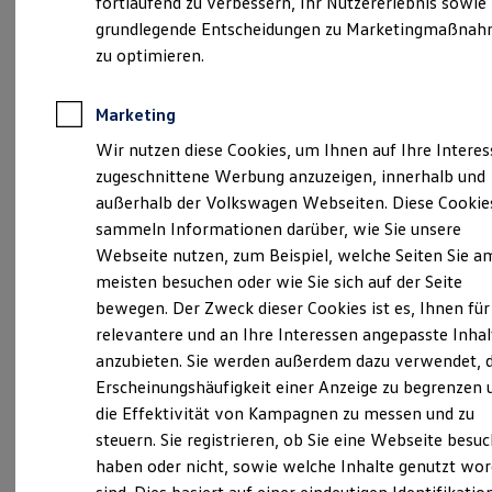
fortlaufend zu verbessern, Ihr Nutzererlebnis sowie
Kfz-Versicherung für Nutzfahrzeuge
grundlegende Entscheidungen zu Marketingmaßna
Restschuldversicherung
Wartungsverträge
zu optimieren.
Besitzer & Service
Verantwortlich für die Inhalte auf dieser Seite ist die Auto-Scholz
Reparatur & Service
AHG GmbH - Co. KG
(
Impressum & Rechtliches
)
Sommer-Special
Marketing
Reparatur, Pflege & Inspektion
Wir nutzen diese Cookies, um Ihnen auf Ihre Intere
Servicetermin anfragen
Service-Vorteile bei Volkswagen Nutzfahrzeuge
zugeschnittene Werbung anzuzeigen, innerhalb und
Unsere 
ServicePlus
außerhalb der Volkswagen Webseiten. Diese Cookie
Economy Service
sammeln Informationen darüber, wie Sie unsere
Räder & Reifen Service
Ersatzfahrzeuge
Webseite nutzen, zum Beispiel, welche Seiten Sie a
Kronacher Straße 38 + 51, 96052 Bamberg
Notdienst und Pannenhilfe
meisten besuchen oder wie Sie sich auf der Seite
Software, Konnektivität & Apps
bewegen. Der Zweck dieser Cookies ist es, Ihnen für
California App
Montag
-
Freitag
07:30
-
18:00
Uhr
VW Connect für Ihren ID. Buzz
relevantere und an Ihre Interessen angepasste Inhal
Samstag
08:00
-
13:00
Uhr
VW Connect für Ihren Transporter/Caravelle
anzubieten. Sie werden außerdem dazu verwendet, d
VW Connect für Ihren Amarok
Erscheinungshäufigkeit einer Anzeige zu begrenzen 
VW Connect für andere Modelle
+49 951 9333333
Connect Pro
die Effektivität von Kampagnen zu messen und zu
Fleet Interface Data
steuern. Sie registrieren, ob Sie eine Webseite besuc
Multistop Pathfinder
haben oder nicht, sowie welche Inhalte genutzt wo
Übersicht Software Updates
Ansprechpartner
Hilfreiches für Besitzer