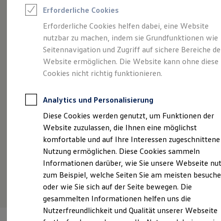
Rettungsdienste
Erforderliche Cookies
ONE Business ID Vorteile
Fahrzeugsuche & Marktplatz
Erforderliche Cookies helfen dabei, eine Website
Angebot gültig bis 30.09.2026
Fahrzeugsuche
nutzbar zu machen, indem sie Grundfunktionen wie
Fahrzeuge online kaufen
Vielseitig, zuverlässig, einfach überzeugend:
Der
Au
Digitaler Marktplatz
Seitennavigation und Zugriff auf sichere Bereiche de
Kauf & Finanzierung
Caddy
Website ermöglichen. Die Website kann ohne diese
Ab
Online-Fahrzeugbewertung
Cookies nicht richtig funktionieren.
Aktionen & Angebote
€
S
Ab 278,94 €
mtl. leasen für Privatkunden | 4.499,93
E-Auto-Förderung
Fa
€
Sonderzahlung | 42 Monate Laufzeit | Jährliche
Für Privatkunden
Analytics und Personalisierung
Fahrleistung: 10.000 km
Für Gewerbekunden
Profi Paket
Diese Cookies werden genutzt, um Funktionen der
TopDeal
Website zuzulassen, die Ihnen eine möglichst
Details ansehen
Gebrauchtwagen
ProfiPartner für Gebrauchtwagen
komfortable und auf Ihre Interessen zugeschnittene
Zertifizierte Gebrauchtwagen
Nutzung ermöglichen. Diese Cookies sammeln
Finanzierung
Informationen darüber, wie Sie unsere Webseite nu
Für Privatkunden
Für Gewerbekunden
zum Beispiel, welche Seiten Sie am meisten besuch
Leasing
oder wie Sie sich auf der Seite bewegen. Die
Für Privatkunden
gesammelten Informationen helfen uns die
Für Gewerbekunden
Versicherungen & Garantien
Nutzerfreundlichkeit und Qualität unserer Webseite
Garantien