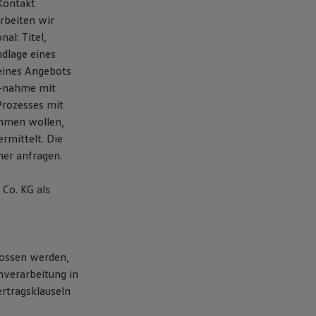
 Kontakt
rbeiten wir
al: Titel,
dlage eines
 eines Angebots
f-nahme mit
Prozesses mit
ehmen wollen,
rmittelt. Die
er anfragen.
Co. KG als
n
lossen werden,
nverarbeitung in
rtragsklauseln