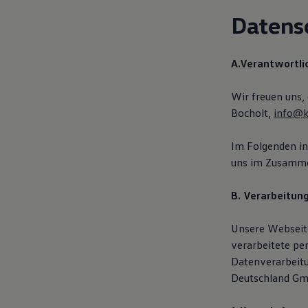
Digitales Bordbuch
Datens
Fahrerassistenz- und Sicherheitssysteme
Kontrollleuchten
Kurzfahrprofile und Ölverdünnung
Batterieverordnung
A.Verantwortli
XTL-Dieselkraftstoff
Ersatzteile und Betriebsflüssigkeiten
Original Zubehör und Lifestyle Produkte
Wir freuen uns,
myVolkswagen
Bocholt,
info@k
myVolkswagen Business
Elektrisch & Autonom
Elektro - & Hybridfahrzeuge
Im Folgenden in
Unser Ansatz
uns im Zusamme
Klimafreundlicher Strom
Reichweite & Ladelösungen
Reichweitensimulator
B. Verarbeitun
Ladezeitensimulator
Ladelösungen für Privatkunden
Unsere Webseite
Ladelösungen für Gewerbekunden
Wallbox und Ladekabel
verarbeitete pe
Bidirektionales Laden
Datenverarbeit
Förderung & Kosten der Elektrofahrzeuge
Deutschland Gmb
Fördermöglichkeiten für Privatkunden
Fördermöglichkeiten für Gewerbekunden
Kostensimulator