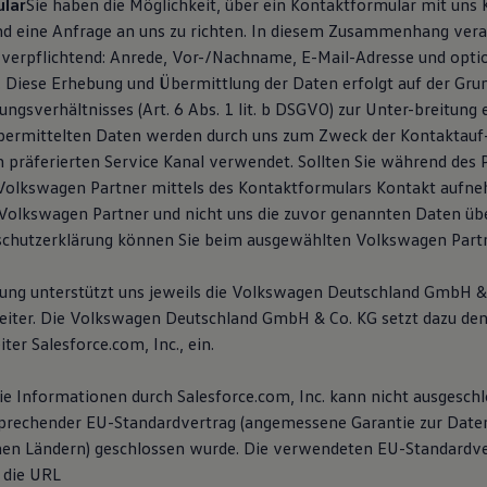
lar
Sie haben die Möglichkeit, über ein Kontaktformular mit uns
 eine Anfrage an uns zu richten. In diesem Zusammenhang vera
 verpflichtend: Anrede, Vor-/Nachname, E-Mail-Adresse und option
Diese Erhebung und Übermittlung der Daten erfolgt auf der Grun
ngsverhältnisses (Art. 6 Abs. 1 lit. b DSGVO) zur Unter-breitung
übermittelten Daten werden durch uns zum Zweck der Kontaktau
n präferierten Service Kanal verwendet. Sollten Sie während des 
Volkswagen Partner mittels des Kontaktformulars Kontakt aufn
olkswagen Partner und nicht uns die zuvor genannten Daten übe
schutzerklärung können Sie beim ausgewählten Volkswagen Partn
tung unterstützt uns jeweils die Volkswagen Deutschland GmbH & 
eiter. Die Volkswagen Deutschland GmbH & Co. KG setzt dazu de
ter Salesforce.com, Inc., ein.
die Informationen durch Salesforce.com, Inc. kann nicht ausgesch
sprechender EU-Standardvertrag (angemessene Garantie zur Date
hen Ländern) geschlossen wurde. Die verwendeten EU-Standardve
 die URL