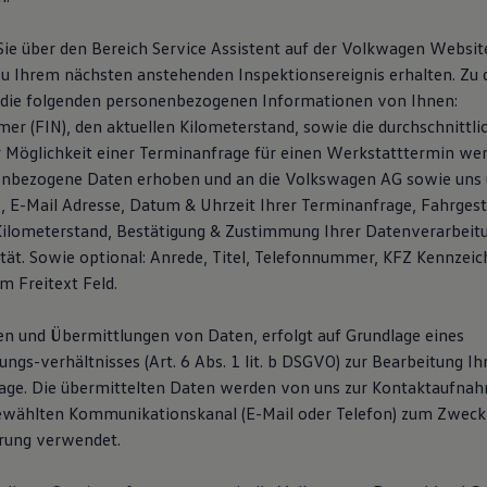
ie über den Bereich Service Assistent auf der Volkwagen Websi
u Ihrem nächsten anstehenden Inspektionsereignis erhalten. Zu
 die folgenden personenbezogenen Informationen von Ihnen:
er (FIN), den aktuellen Kilometerstand, sowie die durchschnittli
er Möglichkeit einer Terminanfrage für einen Werkstatttermin wer
enbezogene Daten erhoben und an die Volkswagen AG sowie uns 
E-Mail Adresse, Datum & Uhrzeit Ihrer Terminanfrage, Fahrges
Kilometerstand, Bestätigung & Zustimmung Ihrer Datenverarbeit
ität. Sowie optional: Anrede, Titel, Telefonnummer, KFZ Kennzei
m Freitext Feld.
n und Übermittlungen von Daten, erfolgt auf Grundlage eines
gs-verhältnisses (Art. 6 Abs. 1 lit. b DSGVO) zur Bearbeitung Ih
age. Die übermittelten Daten werden von uns zur Kontaktaufna
ewählten Kommunikationskanal (E-Mail oder Telefon) zum Zweck
rung verwendet.