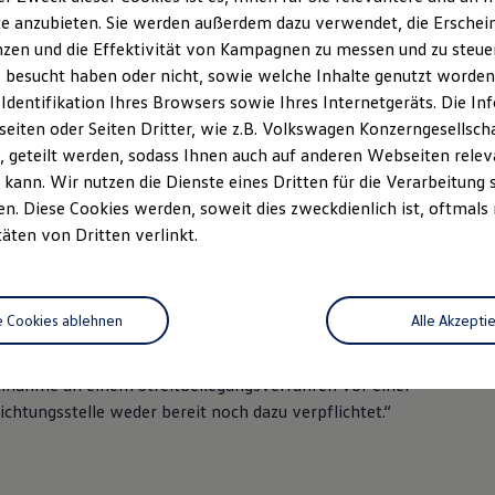
 + 49 2871 25588-0
e anzubieten. Sie werden außerdem dazu verwendet, die Erschein
zen und die Effektivität von Kampagnen zu messen und zu steuern
49 2871 25588-88
 besucht haben oder nicht, sowie welche Inhalte genutzt worden s
 Identifikation Ihres Browsers sowie Ihres Internetgeräts. Die 
abbe.de
iten oder Seiten Dritter, wie z.B. Volkswagen Konzerngesellsch
 geteilt werden, sodass Ihnen auch auf anderen Webseiten rel
r.: DE151630330
kann. Wir nutzen die Dienste eines Dritten für die Verarbeitung 
. Diese Cookies werden, soweit dies zweckdienlich ist, oftmals
: HRB 8272 Amtsgericht Coesfeld
täten von Dritten verlinkt.
/in: Daniela Krabbe, Hans-Hardy Krabbe
e Cookies ablehnen
Alle Akzepti
 36 Verbraucherstreitbeilegungsgesetz (VSBG)
eilnahme an einem Streitbeilegungsverfahren vor einer
chtungsstelle weder bereit noch dazu verpflichtet.“