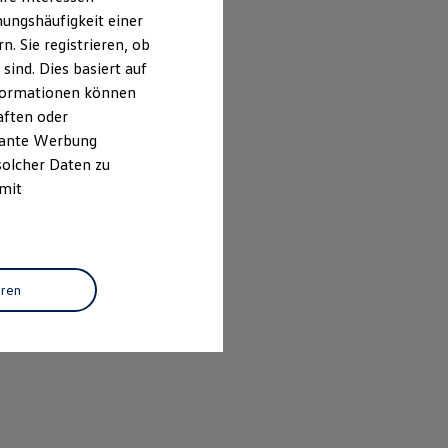
ungshäufigkeit einer
. Sie registrieren, ob
ind. Dies basiert auf
Informationen können
aften oder
evante Werbung
solcher Daten zu
 mit
eren