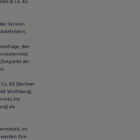
GmbH & Co. KG
der Service-
duktfehlern,
nanfrage, den
rvicetermin).
 Zeitpunkt der
s.
Co. KG (Berliner
440 Wolfsburg),
vices Inc.
rg) als
rmittelt; im
 werden Ihre