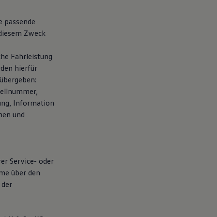
te passende
 diesem Zweck
che Fahrleistung
den hierfür
übergeben:
tellnummer,
ung, Information
chen und
rer Service- oder
hme über den
 der