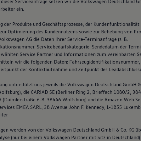
 dieser Serviceanfrage setzen wir die Volkswagen Deutschland 
rbeiter ein.
g der Produkte und Geschäftsprozesse, der Kundenfunktionalität 
zur Optimierung des Kundennutzens sowie zur Behebung von Pro
Volkswagen AG die Daten Ihrer Service-Terminanfrage (z. B.
ikationsnummer, Servicebedarfskategorie, Sendedatum der Termi
wählten Service Partner und Informationen zum vereinbarten Se
mitteln wir die folgenden Daten: Fahrzeugidentifikationsnummer,
itpunkt der Kontaktaufnahme und Zeitpunkt des Leadabschlusse
tung unterstützt uns jeweils die Volkswagen Deutschland GmbH & 
olfsburg), die CARIAD SE (Berliner Ring 2, Brieffach 1080/2, 38
 (Daimlerstraße 6-8, 38446 Wolfsburg) und die Amazon Web Ser
rvices EMEA SARL, 38 Avenue John F. Kennedy, L-1855 Luxembu
ter.
agen werden von der Volkswagen Deutschland GmbH & Co. KG übe
yse (nur bei einem Volkswagen Partner mit Sitz in Deutschland)