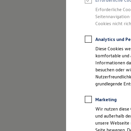
Erforderliche Co
Rettungsdienste
ONE Business ID Vorteile
Erforderliche Coo
Fahrzeugsuche & Marktplatz
Seitennavigation 
Fahrzeugsuche
Cookies nicht rich
Fahrzeuge online kaufen
Digitaler Marktplatz
Impressum
Kauf & Finanzierung
Analytics und Pe
Online-Fahrzeugbewertung
Datenschutzer
Aktionen & Angebote
Diese Cookies we
E-Auto-Förderung
Für Privatkunden
komfortable und 
Für Gewerbekunden
Informationen dar
Profi Paket
besuchen oder wie
TopDeal
Impre
Gebrauchtwagen
Nutzerfreundlichk
ProfiPartner für Gebrauchtwagen
grundlegende Ent
Zertifizierte Gebrauchtwagen
Finanzierung
Auto Krabbe G
Für Privatkunden
Marketing
Für Gewerbekunden
Münsterstraße 
Leasing
Wir nutzen diese 
Für Privatkunden
und außerhalb de
Für Gewerbekunden
46397 Bocholt
unsere Webseite n
Versicherungen & Garantien
Garantien
Seite bewegen. De