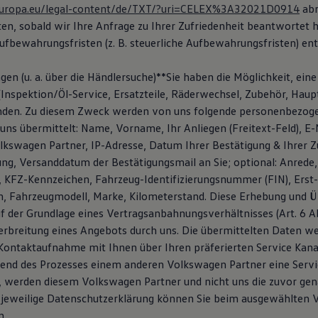
x.europa.eu/legal-content/de/TXT/?uri=CELEX%3A32021D0914
abr
ten, sobald wir Ihre Anfrage zu Ihrer Zufriedenheit beantwortet 
ufbewahrungsfristen (z. B. steuerliche Aufbewahrungsfristen) en
gen (u. a. über die Händlersuche)**Sie haben die Möglichkeit, ein
Inspektion/Öl-Service, Ersatzteile, Räderwechsel, Zubehör, Hau
enden. Zu diesem Zweck werden von uns folgende personenbezog
uns übermittelt: Name, Vorname, Ihr Anliegen (Freitext-Feld), E-
kswagen Partner, IP-Adresse, Datum Ihrer Bestätigung & Ihrer 
ng, Versanddatum der Bestätigungsmail an Sie; optional: Anrede, 
KFZ-Kennzeichen, Fahrzeug-Identifizierungsnummer (FIN), Erst-
, Fahrzeugmodell, Marke, Kilometerstand. Diese Erhebung und Ü
f der Grundlage eines Vertragsanbahnungsverhältnisses (Art. 6 Abs
rbreitung eines Angebots durch uns. Die übermittelten Daten w
ontaktaufnahme mit Ihnen über Ihren präferierten Service Kana
rend des Prozesses einem anderen Volkswagen Partner eine Serv
, werden diesem Volkswagen Partner und nicht uns die zuvor ge
e jeweilige Datenschutzerklärung können Sie beim ausgewählten
n.