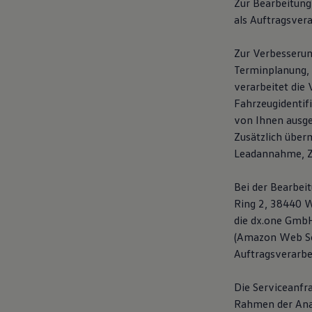
Zur Bearbeitung
als Auftragsvera
Zur Verbesserun
Terminplanung, 
verarbeitet die 
Fahrzeugidentif
von Ihnen ausge
Zusätzlich über
Leadannahme, Ze
Bei der Bearbei
Ring 2, 38440 W
die dx.one GmbH
(Amazon Web Se
Auftragsverarbei
Die Serviceanfr
Rahmen der Anal