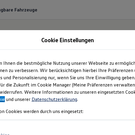
ügbare Fahrzeuge
Cookie Einstellungen
m Ihnen die bestmögliche Nutzung unserer Webseite zu ermöglic
 Krabbe GmbH | Impr
en zu verbessern. Wir berücksichtigen hierbei Ihre Präferenzen
cs und Personalisierung nur, wenn Sie uns Ihre Einwilligung geben
& Rechtliches
für die Zukunft im Cookie Manager (Meine Präferenzen verwalten)
iderrufen. Weitere Informationen zu unseren eingesetzten Cooki
nie
und unserer
Datenschutzerklärung
.
en Sie Informationen über die Auto Krabb
on Cookies werden durch uns eingesetzt:
rtliche Anbieterin von Inhalten und Angeb
auf dieser Webseite speziell aufgeführt sind