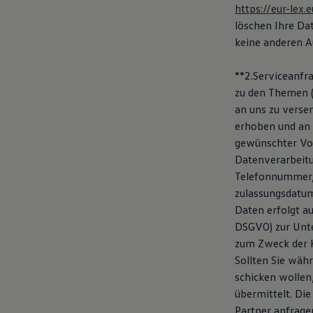
https://eur-le
Bulli Magazin
Fahrzeugabholung ab Werk
löschen Ihre Da
Uptime
keine anderen A
**2.Serviceanfra
zu den Themen (
an uns zu vers
erhoben und an 
gewünschter Vol
Datenverarbeitu
Telefonnummer, 
zulassungsdatum
Daten erfolgt au
DSGVO) zur Unte
zum Zweck der K
Sollten Sie wäh
schicken wollen
übermittelt. Di
Partner anfrage