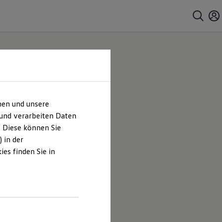
hen und unsere
essum
 und verarbeiten Daten
. Diese können Sie
 in der
es finden Sie in
e GmbH als
oten, die
.