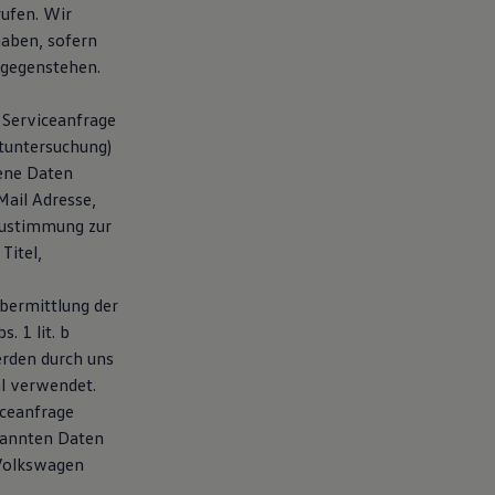
ufen. Wir
haben, sofern
tgegenstehen.
e Serviceanfrage
ptuntersuchung)
ene Daten
Mail Adresse,
Zustimmung zur
Titel,
bermittlung der
. 1 lit. b
erden durch uns
l verwendet.
iceanfrage
nannten Daten
 Volkswagen