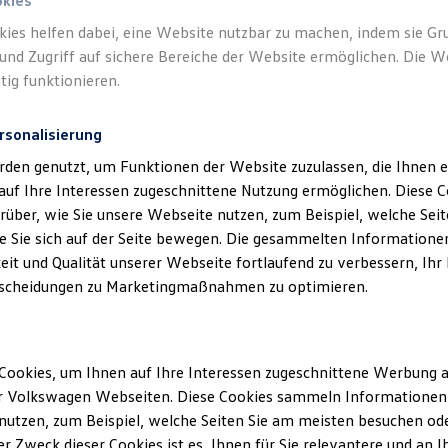
okies
kies helfen dabei, eine Website nutzbar zu machen, indem sie G
und Zugriff auf sichere Bereiche der Website ermöglichen. Die W
tig funktionieren.
rsonalisierung
klärung
rden genutzt, um Funktionen der Website zuzulassen, die Ihnen e
auf Ihre Interessen zugeschnittene Nutzung ermöglichen. Diese
über, wie Sie unsere Webseite nutzen, zum Beispiel, welche Sei
 Sie sich auf der Seite bewegen. Die gesammelten Informationen
ssum
eit und Qualität unserer Webseite fortlaufend zu verbessern, Ihr
scheidungen zu Marketingmaßnahmen zu optimieren.
mbH
145 - 149
Cookies, um Ihnen auf Ihre Interessen zugeschnittene Werbung a
r Volkswagen Webseiten. Diese Cookies sammeln Informationen 
utzen, zum Beispiel, welche Seiten Sie am meisten besuchen oder
r Zweck dieser Cookies ist es, Ihnen für Sie relevantere und an I