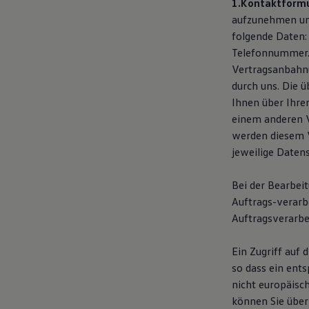
1.Kontaktformu
Autonomes Fahren
aufzunehmen und
Mehr zum ID. Buzz
Online Beratung
folgende Daten:
California Welt
Telefonnummer. 
California Club
Vertragsanbahnu
California Magazin & Ratgeber
Vanlife
durch uns. Die 
Ratgeber
Ihnen über Ihre
Routen & Reisen
einem anderen 
California Reisen & Erlebnisse
California App
werden diesem V
California Lifestyle & Zubehör
jeweilige Daten
Übernachten im California
Marke
Unternehmen
Bei der Bearbei
Karriere
Auftrags-verarb
Karriere im Unternehmen
Auftragsverarbei
Karriere im Autohaus
Nachhaltigkeit
Kunden
Ein Zugriff auf 
Gesellschaft
so dass ein ent
Natur
Events
nicht europäisc
Rückblick VW Bus Festival 2023
können Sie über
75 Jahre Bulli Jubiläum