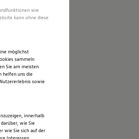
halten und
hrt sind.
rundfunktionen wie
ebsite kann ohne diese
ine möglichst
 Cookies sammeln
ten Sie am meisten
 helfen uns die
 Nutzererlebnis sowie
nzuzeigen, innerhalb
darüber, wie Sie
 wie Sie sich auf der
hre Interessen