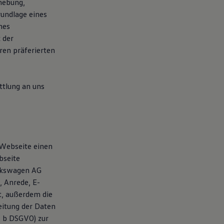
hebung,
rundlage eines
nes
 der
en präferierten
tlung an uns
 Webseite einen
bseite
olkswagen AG
 Anrede, E-
t, außerdem die
itung der Daten
t. b DSGVO) zur