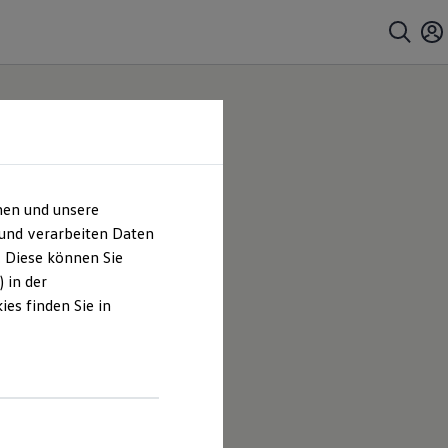
hen und unsere
H &
 und verarbeiten Daten
. Diese können Sie
 in der
es finden Sie in
tschwert