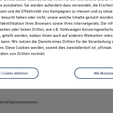
e anzubieten. Sie werden außerdem dazu verwendet, die Erschein
zen und die Effektivität von Kampagnen zu messen und zu steuern
ße 7
 besucht haben oder nicht, sowie welche Inhalte genutzt worden s
urg ob der Tauber
 Identifikation Ihres Browsers sowie Ihres Internetgeräts. Die 
iten oder Seiten Dritter, wie z.B. Volkswagen Konzerngesellsch
 geteilt werden, sodass Ihnen auch auf anderen Webseiten rel
-9594-0
kann. Wir nutzen die Dienste eines Dritten für die Verarbeitung 
-9594-24
. Diese Cookies werden, soweit dies zweckdienlich ist, oftmals
henburg@breitschwert.de
täten von Dritten verlinkt.
hwert
e Cookies ablehnen
Alle Akzepti
dentifikationsnummer: