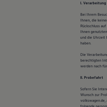
I. Verarbeitung
Kostensimulator
Autonomes Fahren
Mehr zum ID. Buzz
Bei Ihrem Besuc
Online Beratung
Ihnen, die kein
California Welt
California Club
Rückschluss auf
California Magazin & Ratgeber
Ihnen genutzten
Vanlife
und die Uhrzeit 
Ratgeber
Routen & Reisen
haben.
California Reisen & Erlebnisse
California App
Die Verarbeitung
California Lifestyle & Zubehör
Übernachten im California
berechtigten In
Marke
werden nach fün
Unternehmen
Karriere
Karriere im Unternehmen
II. Probefahrt
Karriere im Autohaus
Nachhaltigkeit
Sofern Sie Inte
Kunden
Gesellschaft
Wunsch zur Prob
Natur
volkswagen.de, 
Events
folgende person
Rückblick VW Bus Festival 2023