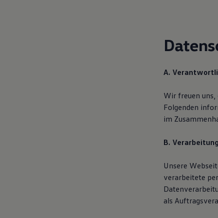
Hilfreiches für Besitzer
Digitales Bordbuch
Fahrerassistenz- und Sicherheitssysteme
Kontrollleuchten
Datens
Kurzfahrprofile und Ölverdünnung
Batterieverordnung
XTL-Dieselkraftstoff
Ersatzteile und Betriebsflüssigkeiten
A. Verantwortl
Original Zubehör und Lifestyle Produkte
myVolkswagen
myVolkswagen Business
Wir freuen uns,
Elektrisch & Autonom
Folgenden infor
Elektro - & Hybridfahrzeuge
im Zusammenhan
Unser Ansatz
Klimafreundlicher Strom
Reichweite & Ladelösungen
B. Verarbeitun
Reichweitensimulator
Ladezeitensimulator
Ladelösungen für Privatkunden
Unsere Webseite
Ladelösungen für Gewerbekunden
verarbeitete pe
Wallbox und Ladekabel
Datenverarbeit
Bidirektionales Laden
Förderung & Kosten der Elektrofahrzeuge
als Auftragsvera
Fördermöglichkeiten für Privatkunden
Fördermöglichkeiten für Gewerbekunden