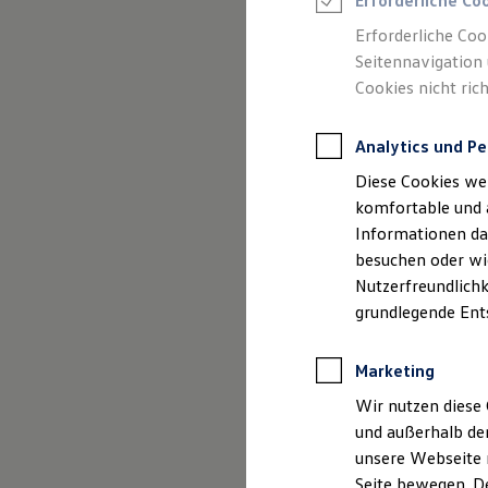
GmbH & Co
Erforderliche Co
Feuerwehr
Rettungsdienste
Angebote
Erforderliche Coo
ONE Business ID Vorteile
Seitennavigation 
Fahrzeugsuche & Marktplatz
Cookies nicht rich
Fahrzeugsuche
Fahrzeuge online kaufen
Digitaler Marktplatz
Analytics und Pe
Kauf & Finanzierung
Online-Fahrzeugbewertung
Impressum
Diese Cookies we
Aktionen & Angebote
E-Auto-Förderung
komfortable und 
Datenschutzer
Für Privatkunden
Informationen dar
Für Gewerbekunden
besuchen oder wie
Profi Paket
TopDeal
Nutzerfreundlichk
Gebrauchtwagen
grundlegende Ent
ProfiPartner für Gebrauchtwagen
Impre
Zertifizierte Gebrauchtwagen
Finanzierung
Marketing
Für Privatkunden
Für Gewerbekunden
Wir nutzen diese 
Angaben gemäß
Leasing
und außerhalb de
Für Privatkunden
unsere Webseite n
Auto-Breitschw
Für Gewerbekunden
Versicherungen & Garantien
Seite bewegen. De