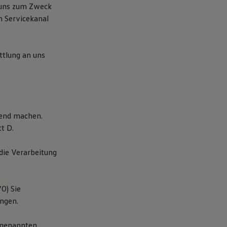
 uns zum Zweck
n Servicekanal
tlung an uns
tend machen.
t D.
die Verarbeitung
O) Sie
angen.
O genannten