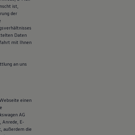
scht ist,
rung der
e
gsverhältnisses
ttelten Daten
ahrt mit Ihnen
tlung an uns
 Webseite einen
e
olkswagen AG
 Anrede, E-
t, außerdem die