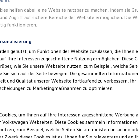
.KG als verantwortliche Anbieterin von In
okies
n, die auf dieser Webseite speziell aufgefü
kies helfen dabei, eine Website nutzbar zu machen, indem sie G
und Zugriff auf sichere Bereiche der Website ermöglichen. Die W
tig funktionieren.
rsonalisierung
rden genutzt, um Funktionen der Website zuzulassen, die Ihnen e
auf Ihre Interessen zugeschnittene Nutzung ermöglichen. Diese
klärung
über, wie Sie unsere Webseite nutzen, zum Beispiel, welche Sei
 Sie sich auf der Seite bewegen. Die gesammelten Informationen
eit und Qualität unserer Webseite fortlaufend zu verbessern, Ihr
scheidungen zu Marketingmaßnahmen zu optimieren.
ssum
Cookies, um Ihnen auf Ihre Interessen zugeschnittene Werbung a
 § 5 TMG:
r Volkswagen Webseiten. Diese Cookies sammeln Informationen 
utzen, zum Beispiel, welche Seiten Sie am meisten besuchen oder
ert GmbH & Co. KG
r Zweck dieser Cookies ist es, Ihnen für Sie relevantere und an I