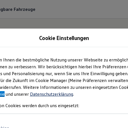
ügbare Fahrzeuge
Cookie Einstellungen
m Ihnen die bestmögliche Nutzung unserer Webseite zu ermöglic
to-Breitschwert Gmb
en zu verbessern. Wir berücksichtigen hierbei Ihre Präferenzen
cs und Personalisierung nur, wenn Sie uns Ihre Einwilligung geben
Co.KG | Impressum &
für die Zukunft im Cookie Manager (Meine Präferenzen verwalten)
iderrufen. Weitere Informationen zu unseren eingesetzten Cooki
nie
und unserer
Datenschutzerklärung
.
Rechtliches
on Cookies werden durch uns eingesetzt:
nden Sie Informationen über die Auto-Brei