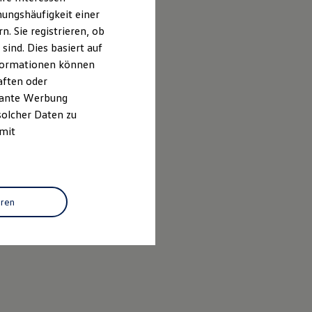
ungshäufigkeit einer
. Sie registrieren, ob
ind. Dies basiert auf
Informationen können
aften oder
evante Werbung
solcher Daten zu
 mit
eren