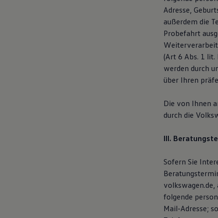
75 Jahre Bulli Jubiläum
Adresse, Geburt
Bulli Magazin
außerdem die T
Fahrzeugabholung ab Werk
Probefahrt ausg
Weiterverarbeit
(Art 6 Abs. 1 li
werden durch u
über Ihren präf
Die von Ihnen 
durch die Volks
III. Beratungst
Sofern Sie Inte
Beratungstermin
volkswagen.de, 
folgende person
Mail-Adresse; s