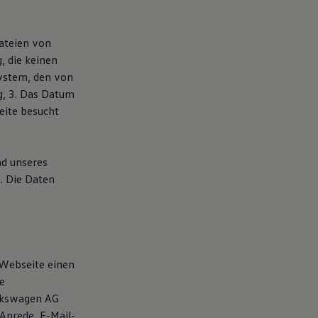
dateien von
, die keinen
system, den von
g, 3. Das Datum
seite besucht
nd unseres
. Die Daten
 Webseite einen
e
olkswagen AG
Anrede, E-Mail-