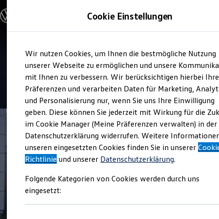
Modelle & Konfigurator
Cookie Einstellungen
Nutzfahrzeuge
Nutzfahrzeugkategorien entdecken
Modelle konfigurieren
Konfiguration laden
Zum
Zum
Modelle vergleichen
Verkauf und Service
Wir nutzen Cookies, um Ihnen die bestmögliche Nutzung
Hauptinhalt
Footer
Vorgängermodelle und Oldtimer
AHG Nutzfahrzeuge
springen
springen
unserer Webseite zu ermöglichen und unsere Kommunika
Vorgängermodelle
Oldtimer
mit Ihnen zu verbessern. Wir berücksichtigen hierbei Ihr
Bulli Historie
4.8
|
119 Bewertungen
Präferenzen und verarbeiten Daten für Marketing, Analyt
Branchenlösungen & Gewerbekunden
und Personalisierung nur, wenn Sie uns Ihre Einwilligung
Umbaulösungen und Hersteller finden
Auf- und Umbauten entdecken & konfigurieren
geben. Diese können Sie jederzeit mit Wirkung für die Zu
Groß- und Sonderkunden
im Cookie Manager (Meine Präferenzen verwalten) in der
Großkunden
Datenschutzerklärung widerrufen. Weitere Informatione
Kommunen & Behörden
Journalisten
unseren eingesetzten Cookies finden Sie in unserer
Cooki
Sportvereine
Richtlinie
und unserer
Datenschutzerklärung
.
Branchenlösungen
Bau & Handwerk
Folgende Kategorien von Cookies werden durch uns
Gewerbliche Personenbeförderung
Service & mobile Werkstätten
eingesetzt:
Kurier, Logistik & Handel
Kühlfahrzeuge
Feuerwehr