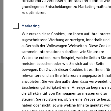
fortlaufend zu verbessern, Ihr Nutzererlebnis sowie
Kfz-Versicherung für Nutzfahrzeuge
grundlegende Entscheidungen zu Marketingmaßna
info@ahg-online.de
Restschuldversicherung
Wartungsverträge
zu optimieren.
Besitzer & Service
+49 3621 45040
Reparatur & Service
Sommer-Special
Marketing
Reparatur, Pflege & Inspektion
Ansprechpartner
Wir nutzen diese Cookies, um Ihnen auf Ihre Intere
Servicetermin anfragen
Service-Vorteile bei Volkswagen Nutzfahrzeuge
zugeschnittene Werbung anzuzeigen, innerhalb und
ServicePlus
außerhalb der Volkswagen Webseiten. Diese Cookie
Termin vereinbaren
Economy Service
sammeln Informationen darüber, wie Sie unsere
Räder & Reifen Service
Ersatzfahrzeuge
Webseite nutzen, zum Beispiel, welche Seiten Sie a
Notdienst und Pannenhilfe
meisten besuchen oder wie Sie sich auf der Seite
Software, Konnektivität & Apps
bewegen. Der Zweck dieser Cookies ist es, Ihnen für
California App
VW Connect für Ihren ID. Buzz
relevantere und an Ihre Interessen angepasste Inhal
VW Connect für Ihren Transporter/Caravelle
Das Team der AHG Gruppe in
anzubieten. Sie werden außerdem dazu verwendet, d
VW Connect für Ihren Amarok
Gotha freut sich auf Sie
Erscheinungshäufigkeit einer Anzeige zu begrenzen 
VW Connect für andere Modelle
Connect Pro
die Effektivität von Kampagnen zu messen und zu
Fleet Interface Data
steuern. Sie registrieren, ob Sie eine Webseite besuc
Multistop Pathfinder
haben oder nicht, sowie welche Inhalte genutzt wo
Übersicht Software Updates
Ob Verkauf von Neuwagen und Gebrauchtfahrzeugen,
Hilfreiches für Besitzer