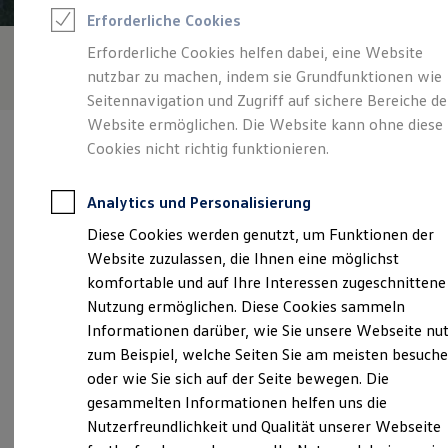
Rettungsdienste
Erforderliche Cookies
ONE Business ID Vorteile
Fahrzeugsuche & Marktplatz
Erforderliche Cookies helfen dabei, eine Website
Fahrzeugsuche
nutzbar zu machen, indem sie Grundfunktionen wie
Fahrzeuge online kaufen
Digitaler Marktplatz
Seitennavigation und Zugriff auf sichere Bereiche de
Kauf & Finanzierung
Website ermöglichen. Die Website kann ohne diese
Online-Fahrzeugbewertung
Cookies nicht richtig funktionieren.
Aktionen & Angebote
E-Auto-Förderung
Für Privatkunden
Analytics und Personalisierung
Für Gewerbekunden
Verantwortlich für die Inhalte auf dieser Seite ist die AHG GmbH
Profi Paket
Diese Cookies werden genutzt, um Funktionen der
(
Impressum & Rechtliches
)
TopDeal
Website zuzulassen, die Ihnen eine möglichst
Gebrauchtwagen
ProfiPartner für Gebrauchtwagen
komfortable und auf Ihre Interessen zugeschnittene
Zertifizierte Gebrauchtwagen
Unsere 
Nutzung ermöglichen. Diese Cookies sammeln
Finanzierung
Informationen darüber, wie Sie unsere Webseite nu
Für Privatkunden
Für Gewerbekunden
zum Beispiel, welche Seiten Sie am meisten besuch
Leasing
Weimarer Straße 71-75, 99867 Gotha
oder wie Sie sich auf der Seite bewegen. Die
Für Privatkunden
gesammelten Informationen helfen uns die
Für Gewerbekunden
Montag
-
Freitag
07:00
-
18:00
Uhr
Versicherungen & Garantien
Nutzerfreundlichkeit und Qualität unserer Webseite
Garantien