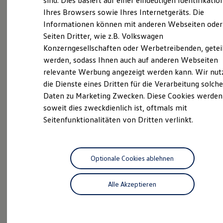
sind. Dies basiert auf einer eindeutigen Identifikatio
Service, Karosserie- oder Lackreparatur, Reifendienst
Digitales Bordbuch
Ihres Browsers sowie Ihres Internetgeräts. Die
und Waschstraße – unser Team steht mit
Fahrerassistenz- und Sicherheitssysteme
Informationen können mit anderen Webseiten oder
Kontrollleuchten
überzeugenden Produkten und Dienstleistungen
Kurzfahrprofile und Ölverdünnung
Seiten Dritter, wie z.B. Volkswagen
sowie attraktiven Angeboten für Sie bereit. Wir
Batterieverordnung
Konzerngesellschaften oder Werbetreibenden, getei
begleiten Sie von der Auswahl Ihres Neu- oder
XTL-Dieselkraftstoff
werden, sodass Ihnen auch auf anderen Webseiten
Ersatzteile und Betriebsflüssigkeiten
Gebrauchtwagens von Volkswagen über die
Original Zubehör und Lifestyle Produkte
relevante Werbung angezeigt werden kann. Wir nut
Finanzierung und Versicherung bis hin zum Service in
myVolkswagen
die Dienste eines Dritten für die Verarbeitung solche
unserem Haus. Wir freuen uns auf Sie bei der AHG
myVolkswagen Business
Daten zu Marketing Zwecken. Diese Cookies werden
Elektrisch & Autonom
Gruppe in Gotha!
Elektro - & Hybridfahrzeuge
soweit dies zweckdienlich ist, oftmals mit
Unser Ansatz
Seitenfunktionalitäten von Dritten verlinkt.
Klimafreundlicher Strom
Das sind unsere Leistungen
Reichweite & Ladelösungen
Reichweitensimulator
Neuwagen
Nutzfahrzeuge
Ladezeitensimulator
Ladelösungen für Privatkunden
Optionale Cookies ablehnen
Neuwagen Caddy - Multivan -
Ladelösungen für Gewerbekunden
Wallbox und Ladekabel
California
Alle Akzeptieren
Bidirektionales Laden
Förderung & Kosten der Elektrofahrzeuge
ID.
Buzz
Fördermöglichkeiten für Privatkunden
Fördermöglichkeiten für Gewerbekunden
Service
Kostensimulator