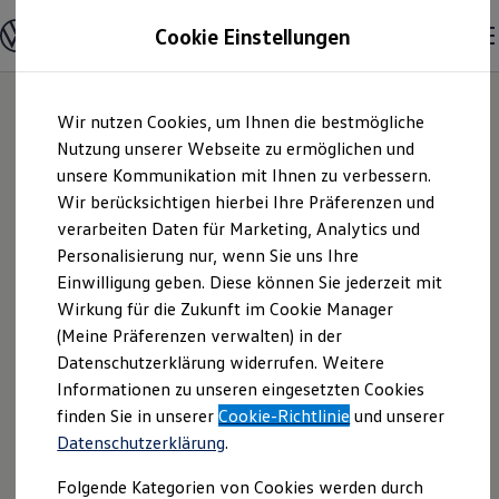
Modelle & Konfigurator
Cookie Einstellungen
Nutzfahrzeuge
Nutzfahrzeugkategorien entdecken
Modelle konfigurieren
Konfiguration laden
Zum
Zum
Modelle vergleichen
Wir nutzen Cookies, um Ihnen die bestmögliche
Hauptinhalt
Footer
Vorgängermodelle und Oldtimer
springen
springen
Nutzung unserer Webseite zu ermöglichen und
Vorgängermodelle
Oldtimer
unsere Kommunikation mit Ihnen zu verbessern.
Adolf Berning KG |
Bulli Historie
Wir berücksichtigen hierbei Ihre Präferenzen und
Branchenlösungen & Gewerbekunden
verarbeiten Daten für Marketing, Analytics und
Umbaulösungen und Hersteller finden
Impressum &
Auf- und Umbauten entdecken & konfigurieren
Personalisierung nur, wenn Sie uns Ihre
Groß- und Sonderkunden
Einwilligung geben. Diese können Sie jederzeit mit
Rechtliches
Großkunden
Wirkung für die Zukunft im Cookie Manager
Kommunen & Behörden
Journalisten
(Meine Präferenzen verwalten) in der
Sportvereine
Hier finden Sie Informationen über die
Datenschutzerklärung widerrufen. Weitere
Branchenlösungen
Informationen zu unseren eingesetzten Cookies
Bau & Handwerk
Adolf Berning KG als verantwortliche
Gewerbliche Personenbeförderung
finden Sie in unserer
Cookie-Richtlinie
und unserer
Anbieterin von Inhalten und Angeboten,
Service & mobile Werkstätten
Datenschutzerklärung
.
die auf dieser Webseite speziell
Kurier, Logistik & Handel
Kühlfahrzeuge
aufgeführt sind.
Folgende Kategorien von Cookies werden durch
Feuerwehr