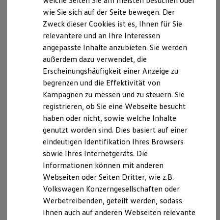
welche Seiten Sie am meisten besuchen oder
Digitales Bordbuch
wie Sie sich auf der Seite bewegen. Der
Fahrerassistenz- und Sicherheitssysteme
Datenschutzerklärung
Zweck dieser Cookies ist es, Ihnen für Sie
Kontrollleuchten
Kurzfahrprofile und Ölverdünnung
relevantere und an Ihre Interessen
Batterieverordnung
angepasste Inhalte anzubieten. Sie werden
XTL-Dieselkraftstoff
Datenschutzhinweis Volkswagen Online
außerdem dazu verwendet, die
Ersatzteile und Betriebsflüssigkeiten
Shop
Original Zubehör und Lifestyle Produkte
Erscheinungshäufigkeit einer Anzeige zu
myVolkswagen
begrenzen und die Effektivität von
In diesem Datenschutzhinweis informieren wir als Ihr
myVolkswagen Business
Kampagnen zu messen und zu steuern. Sie
Elektrisch & Autonom
Volkswagen Partner Sie über die Verarbeitung Ihrer
Elektro - & Hybridfahrzeuge
registrieren, ob Sie eine Webseite besucht
personenbezogenen Daten durch Adolf Berning K.G.,
Unser Ansatz
haben oder nicht, sowie welche Inhalte
Herforder Str. 197; 33609 Bielefeld, („wir") im
Klimafreundlicher Strom
genutzt worden sind. Dies basiert auf einer
Reichweite & Ladelösungen
Zusammenhang mit der Kaufabwicklung unter
Reichweitensimulator
eindeutigen Identifikation Ihres Browsers
Nutzung des Online Marktplatzes „Volkswagen Online
Ladezeitensimulator
sowie Ihres Internetgeräts. Die
Shop" (im Folgenden „
Plattform
").
Ladelösungen für Privatkunden
Informationen können mit anderen
Ladelösungen für Gewerbekunden
Wallbox und Ladekabel
Auf dieser Plattform können Sie uns gegenüber
Webseiten oder Seiten Dritter, wie z.B.
Bidirektionales Laden
Kaufangebote für Volkswagen Original Teile®,
Volkswagen Konzerngesellschaften oder
Förderung & Kosten der Elektrofahrzeuge
Volkswagen Economy Teile aus dem aktuellen
Werbetreibenden, geteilt werden, sodass
Fördermöglichkeiten für Privatkunden
Fördermöglichkeiten für Gewerbekunden
Economy Teile Sortiment, Volkswagen Original
Ihnen auch auf anderen Webseiten relevante
Kostensimulator