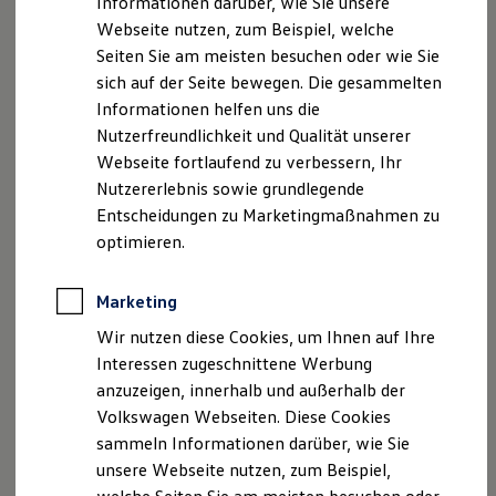
Informationen darüber, wie Sie unsere
Kfz-Versicherung für Nutzfahrzeuge
Webseite nutzen, zum Beispiel, welche
Restschuldversicherung
E-Mail:
info@autohaus-berning.de
Wartungsverträge
Seiten Sie am meisten besuchen oder wie Sie
Besitzer & Service
sich auf der Seite bewegen. Die gesammelten
Geschäftsführer: Matthias Berning
Reparatur & Service
Informationen helfen uns die
Sommer-Special
Prokuristen: Ulrich Janson, Sebastian Berning
Reparatur, Pflege & Inspektion
Nutzerfreundlichkeit und Qualität unserer
Servicetermin anfragen
Webseite fortlaufend zu verbessern, Ihr
Service-Vorteile bei Volkswagen Nutzfahrzeuge
Umsatzsteueridentifikationsnummer: DE124013483
Nutzererlebnis sowie grundlegende
ServicePlus
Economy Service
Entscheidungen zu Marketingmaßnahmen zu
Registergericht + Handelsregister: Amtsgericht
Räder & Reifen Service
optimieren.
Ersatzfahrzeuge
Bielefeld, HRA 9433
Notdienst und Pannenhilfe
Software, Konnektivität & Apps
Marketing
Hinweis gemäß § 36
California App
Verbraucherstreitbeilegungsgesetz (VSBG)
VW Connect für Ihren ID. Buzz
Wir nutzen diese Cookies, um Ihnen auf Ihre
VW Connect für Ihren Transporter/Caravelle
Interessen zugeschnittene Werbung
VW Connect für Ihren Amarok
„Wir sind zur Teilnahme an einem
anzuzeigen, innerhalb und außerhalb der
VW Connect für andere Modelle
Streitbeilegungsverfahren vor einer
Connect Pro
Volkswagen Webseiten. Diese Cookies
Fleet Interface Data
Verbraucherschlichtungsstelle weder bereit noch dazu
sammeln Informationen darüber, wie Sie
Multistop Pathfinder
verpflichtet.“
unsere Webseite nutzen, zum Beispiel,
Übersicht Software Updates
Hilfreiches für Besitzer