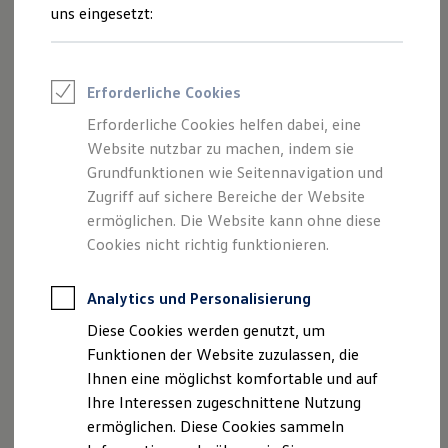
Rettungsdienste
uns eingesetzt:
ONE Business ID Vorteile
Fahrzeugsuche & Marktplatz
Fahrzeugsuche
Fahrzeuge online kaufen
Impressum
Erforderliche Cookies
Digitaler Marktplatz
Kauf & Finanzierung
Erforderliche Cookies helfen dabei, eine
Datenschutzerklärung
Online-Fahrzeugbewertung
Website nutzbar zu machen, indem sie
Aktionen & Angebote
E-Auto-Förderung
Grundfunktionen wie Seitennavigation und
Für Privatkunden
Zugriff auf sichere Bereiche der Website
Impressum
Für Gewerbekunden
ermöglichen. Die Website kann ohne diese
Profi Paket
TopDeal
Cookies nicht richtig funktionieren.
Adolf Berning KG
Gebrauchtwagen
ProfiPartner für Gebrauchtwagen
Zertifizierte Gebrauchtwagen
Analytics und Personalisierung
Herforder Str. 197
Finanzierung
Diese Cookies werden genutzt, um
Für Privatkunden
33609 Bielefeld
Für Gewerbekunden
Funktionen der Website zuzulassen, die
Leasing
Ihnen eine möglichst komfortable und auf
Für Privatkunden
Telefon: 0521 32373-0
Ihre Interessen zugeschnittene Nutzung
Für Gewerbekunden
Versicherungen & Garantien
ermöglichen. Diese Cookies sammeln
Fax: 0521 32373-40
Garantien