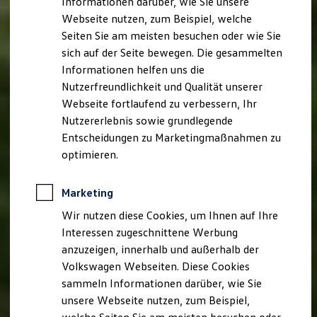
Informationen darüber, wie Sie unsere
Garantien
Webseite nutzen, zum Beispiel, welche
Kfz-Versicherung für Nutzfahrzeuge
Restschuldversicherung
Seiten Sie am meisten besuchen oder wie Sie
Wartungsverträge
sich auf der Seite bewegen. Die gesammelten
Besitzer & Service
Informationen helfen uns die
Reparatur & Service
Sommer-Special
Nutzerfreundlichkeit und Qualität unserer
Reparatur, Pflege & Inspektion
Webseite fortlaufend zu verbessern, Ihr
Servicetermin anfragen
Nutzererlebnis sowie grundlegende
Service-Vorteile bei Volkswagen Nutzfahrzeuge
ServicePlus
Entscheidungen zu Marketingmaßnahmen zu
Economy Service
optimieren.
Räder & Reifen Service
Ersatzfahrzeuge
Notdienst und Pannenhilfe
Marketing
Software, Konnektivität & Apps
California App
Wir nutzen diese Cookies, um Ihnen auf Ihre
VW Connect für Ihren ID. Buzz
Interessen zugeschnittene Werbung
VW Connect für Ihren Transporter/Caravelle
anzuzeigen, innerhalb und außerhalb der
VW Connect für Ihren Amarok
VW Connect für andere Modelle
Volkswagen Webseiten. Diese Cookies
Connect Pro
sammeln Informationen darüber, wie Sie
Fleet Interface Data
unsere Webseite nutzen, zum Beispiel,
Multistop Pathfinder
Übersicht Software Updates