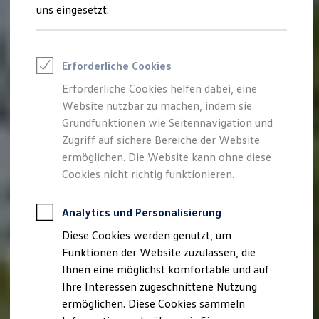
Feuerwehr
uns eingesetzt:
Rettungsdienste
ONE Business ID Vorteile
Fahrzeugsuche & Marktplatz
Fahrzeugsuche
Erforderliche Cookies
Fahrzeuge online kaufen
Digitaler Marktplatz
Erforderliche Cookies helfen dabei, eine
Kauf & Finanzierung
Website nutzbar zu machen, indem sie
Online-Fahrzeugbewertung
Aktionen & Angebote
Grundfunktionen wie Seitennavigation und
E-Auto-Förderung
Zugriff auf sichere Bereiche der Website
Für Privatkunden
ermöglichen. Die Website kann ohne diese
Für Gewerbekunden
Profi Paket
Cookies nicht richtig funktionieren.
TopDeal
Gebrauchtwagen
ProfiPartner für Gebrauchtwagen
Analytics und Personalisierung
Zertifizierte Gebrauchtwagen
Diese Cookies werden genutzt, um
Finanzierung
Für Privatkunden
Funktionen der Website zuzulassen, die
Für Gewerbekunden
Ihnen eine möglichst komfortable und auf
Leasing
Ihre Interessen zugeschnittene Nutzung
Für Privatkunden
Für Gewerbekunden
ermöglichen. Diese Cookies sammeln
Versicherungen & Garantien