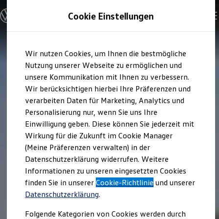
Modelle & Konfigurator
Cookie Einstellungen
Nutzfahrzeuge
Nutzfahrzeugkategorien entdecken
Modelle konfigurieren
Konfiguration laden
Zum
Zum
Modelle vergleichen
Wir nutzen Cookies, um Ihnen die bestmögliche
Hauptinhalt
Footer
Vorgängermodelle und Oldtimer
springen
springen
Nutzung unserer Webseite zu ermöglichen und
Vorgängermodelle
Oldtimer
unsere Kommunikation mit Ihnen zu verbessern.
Bulli Historie
Wir berücksichtigen hierbei Ihre Präferenzen und
Branchenlösungen & Gewerbekunden
verarbeiten Daten für Marketing, Analytics und
Umbaulösungen und Hersteller finden
Auf- und Umbauten entdecken & konfigurieren
Personalisierung nur, wenn Sie uns Ihre
Groß- und Sonderkunden
Einwilligung geben. Diese können Sie jederzeit mit
Großkunden
Wirkung für die Zukunft im Cookie Manager
Kommunen & Behörden
Journalisten
(Meine Präferenzen verwalten) in der
Sportvereine
Datenschutzerklärung widerrufen. Weitere
Branchenlösungen
Informationen zu unseren eingesetzten Cookies
Bau & Handwerk
Gewerbliche Personenbeförderung
finden Sie in unserer
Cookie-Richtlinie
und unserer
Service & mobile Werkstätten
Datenschutzerklärung
.
Kurier, Logistik & Handel
Menschen mit Behinderung
Folgende Kategorien von Cookies werden durch
Kühlfahrzeuge