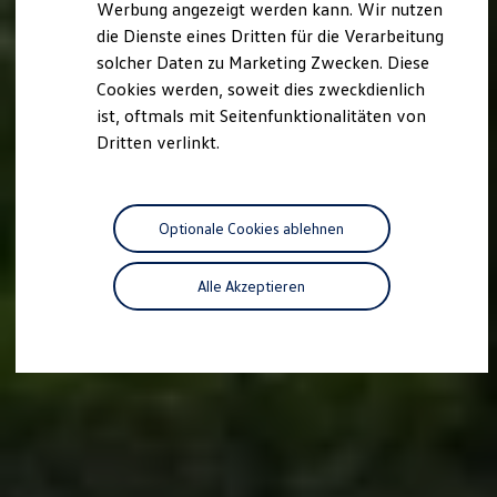
Werbung angezeigt werden kann. Wir nutzen
Kostensimulator
die Dienste eines Dritten für die Verarbeitung
Autonomes Fahren
Mehr zum ID. Buzz
solcher Daten zu Marketing Zwecken. Diese
Online Beratung
Cookies werden, soweit dies zweckdienlich
California Welt
ist, oftmals mit Seitenfunktionalitäten von
California Club
California Magazin & Ratgeber
Dritten verlinkt.
Vanlife
Ratgeber
Routen & Reisen
California Reisen & Erlebnisse
Optionale Cookies ablehnen
California App
California Lifestyle & Zubehör
Übernachten im California
Alle Akzeptieren
Marke
Unternehmen
Karriere
Karriere im Unternehmen
Karriere im Autohaus
Nachhaltigkeit
Kunden
Gesellschaft
Natur
Events
Rückblick VW Bus Festival 2023