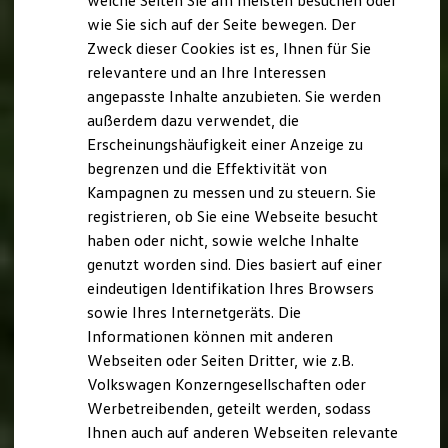
welche Seiten Sie am meisten besuchen oder
Hilfreiches für Besitzer
wie Sie sich auf der Seite bewegen. Der
Digitales Bordbuch
Zweck dieser Cookies ist es, Ihnen für Sie
Fahrerassistenz- und Sicherheitssysteme
Kontrollleuchten
relevantere und an Ihre Interessen
Kurzfahrprofile und Ölverdünnung
angepasste Inhalte anzubieten. Sie werden
Batterieverordnung
außerdem dazu verwendet, die
XTL-Dieselkraftstoff
Ersatzteile und Betriebsflüssigkeiten
Erscheinungshäufigkeit einer Anzeige zu
Original Zubehör und Lifestyle Produkte
begrenzen und die Effektivität von
myVolkswagen
Kampagnen zu messen und zu steuern. Sie
myVolkswagen Business
Elektrisch & Autonom
registrieren, ob Sie eine Webseite besucht
Elektro - & Hybridfahrzeuge
haben oder nicht, sowie welche Inhalte
Unser Ansatz
genutzt worden sind. Dies basiert auf einer
Klimafreundlicher Strom
Reichweite & Ladelösungen
eindeutigen Identifikation Ihres Browsers
Reichweitensimulator
sowie Ihres Internetgeräts. Die
Ladezeitensimulator
Informationen können mit anderen
Ladelösungen für Privatkunden
Ladelösungen für Gewerbekunden
Webseiten oder Seiten Dritter, wie z.B.
Wallbox und Ladekabel
Volkswagen Konzerngesellschaften oder
Bidirektionales Laden
Werbetreibenden, geteilt werden, sodass
Förderung & Kosten der Elektrofahrzeuge
Fördermöglichkeiten für Privatkunden
Ihnen auch auf anderen Webseiten relevante
Fördermöglichkeiten für Gewerbekunden